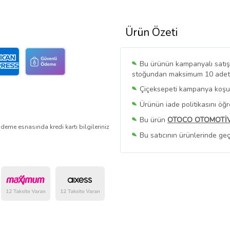
Ürün Özeti
Bu ürünün kampanyalı satışı 
stoğundan maksimum 10 adet sa
Çiçeksepeti kampanya koşull
Ürünün iade politikasını öğ
Bu ürün
OTOCO OTOMOTİ
deme esnasında kredi kartı bilgileriniz
Bu satıcının ürünlerinde geç
Bu Satıcının
Tüm Ürünlerini
Ürün sayfasında gördüğünüz f
belirlenmektedir.