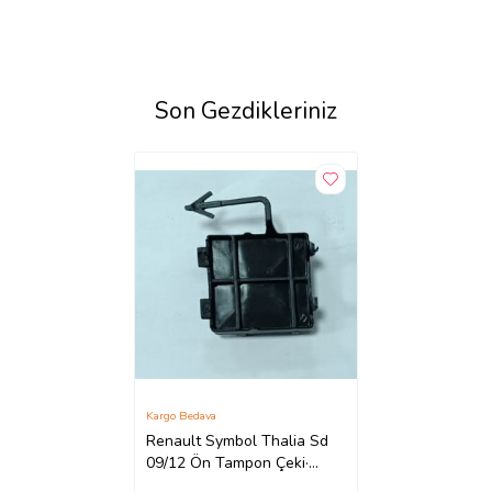
Son Gezdikleriniz
Kargo Bedava
Renault Symbol Thalia Sd
09/12 Ön Tampon Çeki·
Demi·ri· Kapağı (Eurobump)