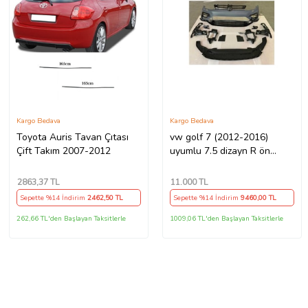
Kargo Bedava
Kargo Bedava
Toyota Auris Tavan Çıtası
vw golf 7 (2012-2016)
Çift Takım 2007-2012
uyumlu 7.5 dizayn R ön
tampon seti
2863
,37 TL
11.000
TL
Sepette %14 İndirim
2462
,50 TL
Sepette %14 İndirim
9460
,00 TL
262,66 TL'den Başlayan Taksitlerle
1009,06 TL'den Başlayan Taksitlerle