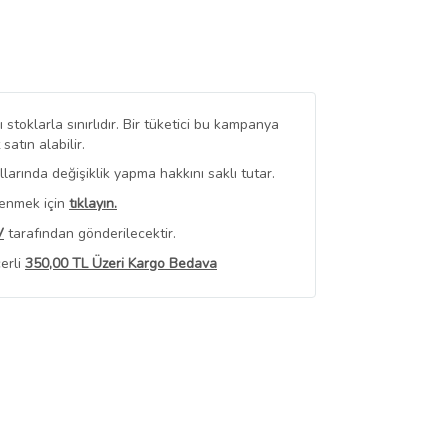
stoklarla sınırlıdır. Bir tüketici bu kampanya
tın alabilir.
arında değişiklik yapma hakkını saklı tutar.
renmek için
tıklayın.
V
tarafından gönderilecektir.
erli
350,00 TL Üzeri Kargo Bedava
 Görüntüle
iyat bilgileri, satıcı tarafından