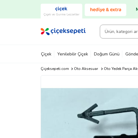
Çiçek ve Gurme Lezzetler
Çiçek
Yenilebilir Çiçek
Doğum Günü
Gönde
Çiçeksepeti.com
Oto Aksesuar
Oto Yedek Parça Ak