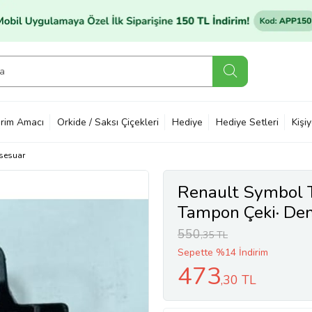
rim Amacı
Orkide / Saksı Çiçekleri
Hediye
Hediye Setleri
Kişi
sesuar
Renault Symbol 
Tampon Çeki· Dem
550
,35 TL
Sepette %14 İndirim
473
,30 TL