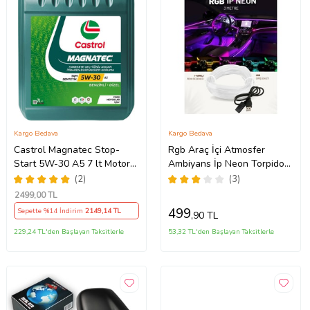
Kargo Bedava
Kargo Bedava
Castrol Magnatec Stop-
Rgb Araç İçi Atmosfer
Start 5W-30 A5 7 lt Motor
Ambiyans İp Neon Torpido
Yağı Ü.T 2024
Led 3 Metre USB Girişli
(2)
(3)
2499
,00 TL
499
Sepette %14 İndirim
2149
,14 TL
,90 TL
229,24 TL'den Başlayan Taksitlerle
53,32 TL'den Başlayan Taksitlerle