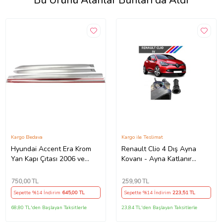
Bu Ürünü Alanlar Bunları da Aldı
Kargo Bedava
Kargo ile Teslimat
Hyundai Accent Era Krom
Renault Clio 4 Dış Ayna
Yan Kapı Çıtası 2006 ve
Kovanı - Ayna Katlanır
(Füme-Gri)
Destek Parçası 1 Adet
490307706 M3625
750
,00 TL
259
,90 TL
Sepette %14 İndirim
645
,00 TL
Sepette %14 İndirim
223
,51 TL
68,80 TL'den Başlayan Taksitlerle
23,84 TL'den Başlayan Taksitlerle