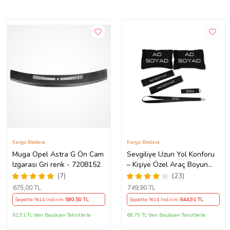
Kargo Bedava
Kargo Bedava
Muga Opel Astra G Ön Cam
Sevgiliye Uzun Yol Konforu
Izgarası Gri renk - 7208152
– Kişiye Özel Araç Boyun
Yastığı & Kemer Pedi Hediye
(7)
(23)
Seti
675
,00 TL
749
,90 TL
Sepette %14 İndirim
580
,50 TL
Sepette %14 İndirim
644
,91 TL
61,91 TL'den Başlayan Taksitlerle
68,79 TL'den Başlayan Taksitlerle