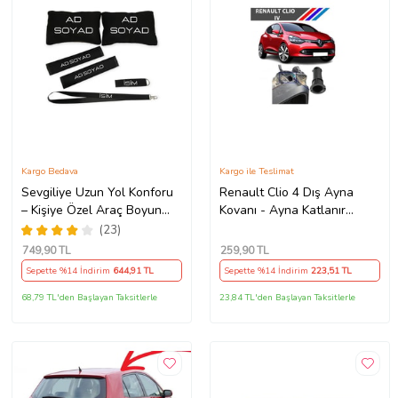
Kargo Bedava
Kargo ile Teslimat
Sevgiliye Uzun Yol Konforu
Renault Clio 4 Dış Ayna
– Kişiye Özel Araç Boyun
Kovanı - Ayna Katlanır
Yastığı & Kemer Pedi Hediye
Destek Parçası 1 Adet
(23)
Seti
490307706 M3625
749
,90 TL
259
,90 TL
Sepette %14 İndirim
644
,91 TL
Sepette %14 İndirim
223
,51 TL
68,79 TL'den Başlayan Taksitlerle
23,84 TL'den Başlayan Taksitlerle