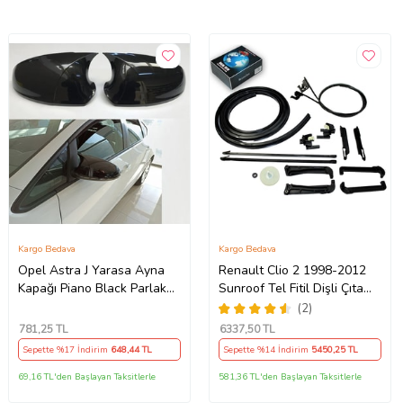
Kargo Bedava
Kargo Bedava
Opel Astra J Yarasa Ayna
Renault Clio 2 1998-2012
Kapağı Piano Black Parlak
Sunroof Tel Fitil Dişli Çıta
Siyah
Ayak Seti
(2)
781
,25 TL
6337
,50 TL
Sepette %17 İndirim
648
,44 TL
Sepette %14 İndirim
5450
,25 TL
69,16 TL'den Başlayan Taksitlerle
581,36 TL'den Başlayan Taksitlerle