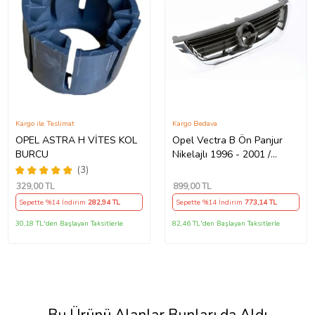
Kargo ile Teslimat
Kargo Bedava
OPEL ASTRA H VİTES KOL
Opel Vectra B Ön Panjur
BURCU
Nikelajlı 1996 - 2001 /
6320072 Nikelajlı
(3)
329
,00 TL
899
,00 TL
Sepette %14 İndirim
282
,94 TL
Sepette %14 İndirim
773
,14 TL
30,18 TL'den Başlayan Taksitlerle
82,46 TL'den Başlayan Taksitlerle