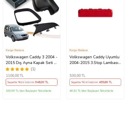
Kargo Bedava
Kargo Bedava
Volkswagen Caddy 3 2004 -
Volkswagen Caddy Uyumlu
2015 Dış Ayna Kapak Seti -
2004-2015 3.Stop Lambası
Sol 7E18575289 B9
2k0945087c
(1)
1100
,00 TL
530
,00 TL
Sepette %14 İndirim
946
,00 TL
Sepette %14 İndirim
455
,80 TL
100,90 TL'den Başlayan Taksitlerle
48,61 TL'den Başlayan Taksitlerle