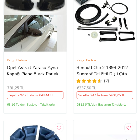
Kargo Bedava
Kargo Bedava
Opel Astra J Yarasa Ayna
Renault Clio 2 1998-2012
Kapağı Piano Black Parlak
Sunroof Tel Fitil Dişli Çıta
Siyah
Ayak Seti
(2)
781
,25 TL
6337
,50 TL
Sepette %17 İndirim
648
,44 TL
Sepette %14 İndirim
5450
,25 TL
69,16 TL'den Başlayan Taksitlerle
581,36 TL'den Başlayan Taksitlerle