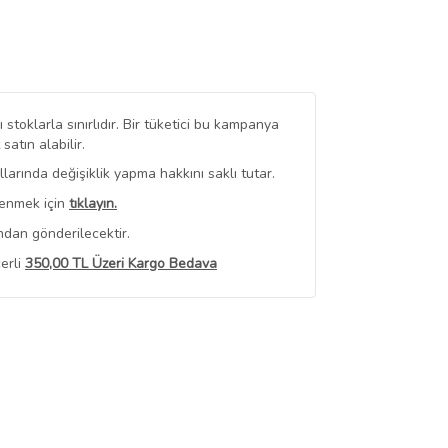
stoklarla sınırlıdır. Bir tüketici bu kampanya
tın alabilir.
arında değişiklik yapma hakkını saklı tutar.
renmek için
tıklayın.
ndan gönderilecektir.
erli
350,00 TL Üzeri Kargo Bedava
 Görüntüle
iyat bilgileri, satıcı tarafından