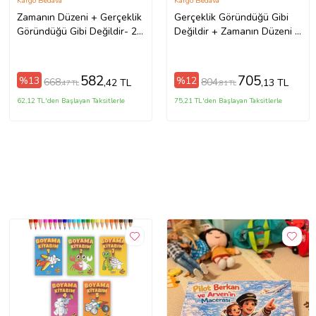
Kargo Bedava
Kargo Bedava
Zamanın Düzeni + Gerçeklik
Gerçeklik Göründüğü Gibi
Göründüğü Gibi Değildir- 2
Değildir + Zamanın Düzeni +
Kitap Set - Iş Bankası Özel
Helgoland- 3 Kitap Set - Iş
Set Zamanın Düzeni
Bankası Özel Set
582
705
%13
%12
668
804
,42 TL
,13 TL
,47 TL
,81 TL
62,12 TL'den Başlayan Taksitlerle
75,21 TL'den Başlayan Taksitlerle