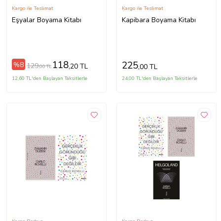
Kargo ile Teslimat
Kargo ile Teslimat
Eşyalar Boyama Kitabı
Kapibara Boyama Kitabı
118
225
%8
129
,20 TL
,00 TL
,00 TL
12,60 TL'den Başlayan Taksitlerle
24,00 TL'den Başlayan Taksitlerle