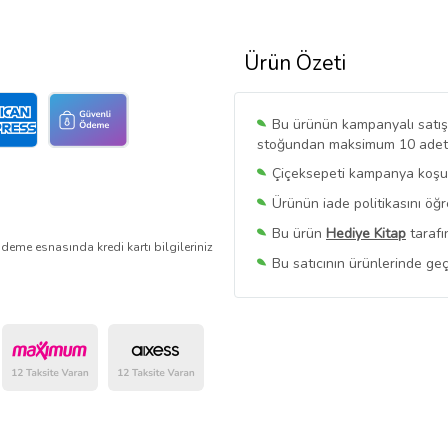
Ürün Özeti
Bu ürünün kampanyalı satışı 
stoğundan maksimum 10 adet sa
Çiçeksepeti kampanya koşull
Ürünün iade politikasını öğ
Bu ürün
Hediye Kitap
tarafı
deme esnasında kredi kartı bilgileriniz
Bu satıcının ürünlerinde geç
Bu Satıcının
Tüm Ürünlerini
Ürün sayfasında gördüğünüz f
belirlenmektedir.