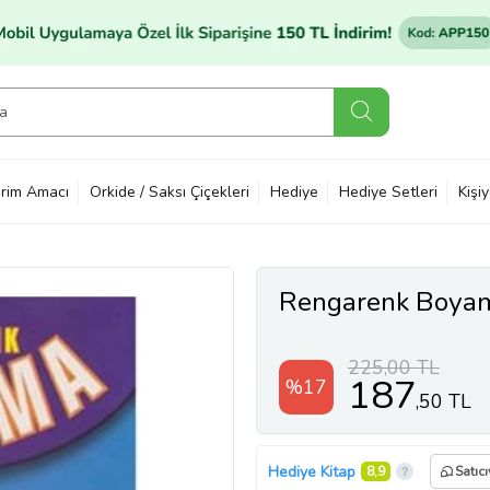
rim Amacı
Orkide / Saksı Çiçekleri
Hediye
Hediye Setleri
Kişi
Rengarenk Boya
225,00 TL
187
%17
,50 TL
Hediye Kitap
8,9
Satıc