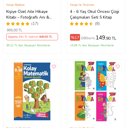
Kargo Bedava
Kargo ile Teslimat
Kişiye Özel Aile Hikaye
4 - 6 Yaş Okul Öncesi Çizgi
Kitabı – Fotoğraflı Anı &
Çalışmaları Seti 5 Kitap
Masal Kitabı
(17)
(8)
900
,00 TL
149
%17
Sepette 251 TL İndirim
649
,00 TL
180
,90 TL
,00 TL
69,22 TL'den Başlayan Taksitlerle
15,98 TL'den Başlayan Taksitlerle