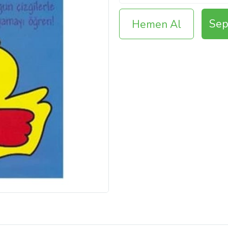
Sep
Hemen Al