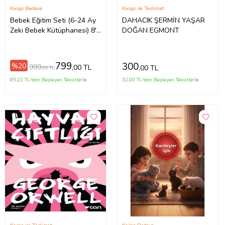
Kargo Bedava
Kargo ile Teslimat
Bebek Eğitim Seti (6-24 Ay
DAHACIK ŞERMİN YAŞAR
Zeki Bebek Kütüphanesi) 8'li
DOĞAN EGMONT
Set
799
300
%20
999
,00 TL
,00 TL
,00 TL
85,22 TL'den Başlayan Taksitlerle
32,00 TL'den Başlayan Taksitlerle