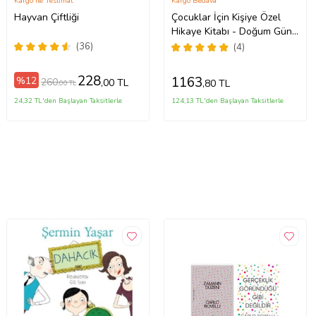
Kargo ile Teslimat
Kargo Bedava
Hayvan Çiftliği
Çocuklar İçin Kişiye Özel
Hikaye Kitabı - Doğum Günü
Hediyesi - Okuma Hediyesi
(36)
(4)
228
1163
%12
260
,00 TL
,80 TL
,00 TL
24,32 TL'den Başlayan Taksitlerle
124,13 TL'den Başlayan Taksitlerle