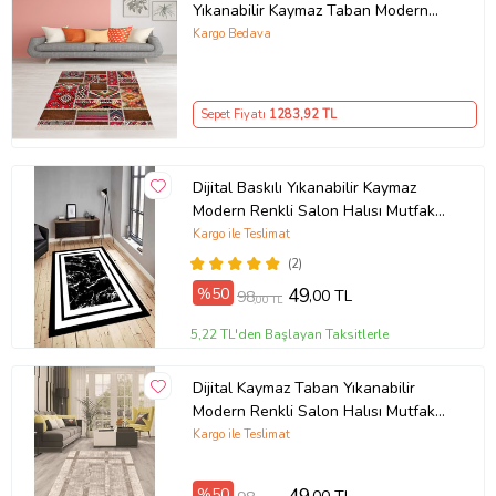
Yıkanabilir Kaymaz Taban Modern
Salon Halı ve Yolluk (Kırmızı)
Kargo Bedava
Sepet Fiyatı
1283
,92 TL
Dijital Baskılı Yıkanabilir Kaymaz
Modern Renkli Salon Halısı Mutfak
Halısı Yolluk ND-HY-963 (Siyah)
Kargo ile Teslimat
(2)
%50
49
,00 TL
98
,00 TL
5,22 TL'den Başlayan Taksitlerle
Dijital Kaymaz Taban Yıkanabilir
Modern Renkli Salon Halısı Mutfak
Halısı Yolluk ND-HT-94 (Kahverengi)
Kargo ile Teslimat
%50