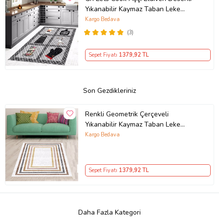
Yıkanabilir Kaymaz Taban Leke
Tutmaz Modern Mutfak Halısı
Kargo Bedava
(3)
Sepet Fiyatı
1379
,92 TL
Son Gezdikleriniz
Renkli Geometrik Çerçeveli
Yıkanabilir Kaymaz Taban Leke
Tutmaz Modern Salon Halısı ve
Kargo Bedava
Yolluk (Çok Renkli)
Sepet Fiyatı
1379
,92 TL
Daha Fazla Kategori