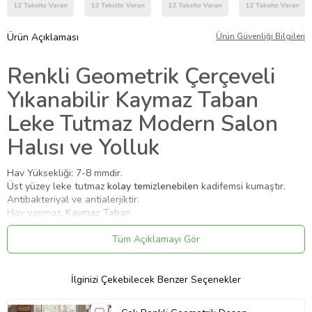
Ürün Açıklaması
Ürün Güvenliği Bilgileri
Renkli Geometrik Çerçeveli
Yıkanabilir Kaymaz Taban
Leke Tutmaz Modern Salon
Halısı ve Yolluk
Hav Yüksekliği: 7-8 mmdir.
Üst yüzey leke tutmaz
kolay temizlenebilen
kadifemsi kumaştır.
Antibakteriyal ve antialerjiktir.
Hav yapmaz,
Kaymaz Taban
Kullanılan boyalar üst düzey canlılık ve parlaklık sağlar, uzun yıllar
kullanılabilir.
Tüm Açıklamayı Gör
4 mevsim kullanılabilir, dökülme ve koku yapmaz
dekoratif halıdır.
Hassas yıkama ayarında 30 derecede
makinede yıkanabilir halıdır.
Leke tutmayan halı
kumaşından üretilmiştir.
İlginizi Çekebilecek Benzer Seçenekler
Yıkama koşullarına uyulduğu taktirde solma gerçekleşmez.
30 derecede yıkayarak düşük devirde sıkmanız önerilir.