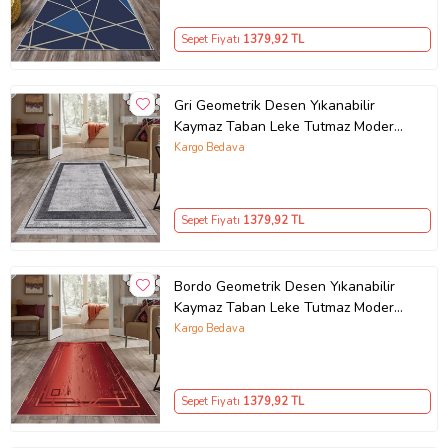
Sepet Fiyatı
1379
,92 TL
Gri Geometrik Desen Yıkanabilir
Kaymaz Taban Leke Tutmaz Modern
Salon Halısı ve Yolluk
Kargo Bedava
Sepet Fiyatı
1379
,92 TL
Bordo Geometrik Desen Yıkanabilir
Kaymaz Taban Leke Tutmaz Modern
Salon Halısı ve Yolluk
Kargo Bedava
Sepet Fiyatı
1379
,92 TL