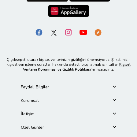
Çiçeksepeti olarak kişisel verilerinizin gizliliğini önemsiyoruz. Şirketimizin
kişisel veri işleme süreçleri hakkında detaylı bilgi almak için lütfen
Kişisel
Verilerin Korunması ve Gizlilik Politikası
’nı inceleyiniz.
Faydalı Bilgiler
Kurumsal
İletişim
Özel Günler