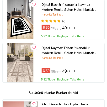
Dijital Baskılı Yıkanabilir Kaymaz
Modern Renkli Salon Halısı Mutfak
Halısı Yolluk ND-HY-963 (Siyah)
Kargo ile Teslimat
(2)
%50
49
,00 TL
98
,00 TL
5,22 TL'den Başlayan Taksitlerle
Dijital Kaymaz Taban Yıkanabilir
Modern Renkli Salon Halısı Mutfak
Halısı Yolluk ND-HT-94 (Kahverengi)
Kargo ile Teslimat
%50
49
,00 TL
98
,00 TL
5,22 TL'den Başlayan Taksitlerle
Bu Ürünü Alanlar Bunları da Aldı
Kilim Desenli Etnik Dijital Baskı