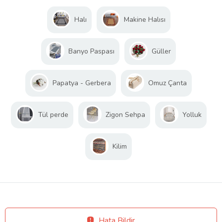
Halı
Makine Halısı
Banyo Paspası
Güller
Papatya - Gerbera
Omuz Çanta
Tül perde
Zigon Sehpa
Yolluk
Kilim
Hata Bildir