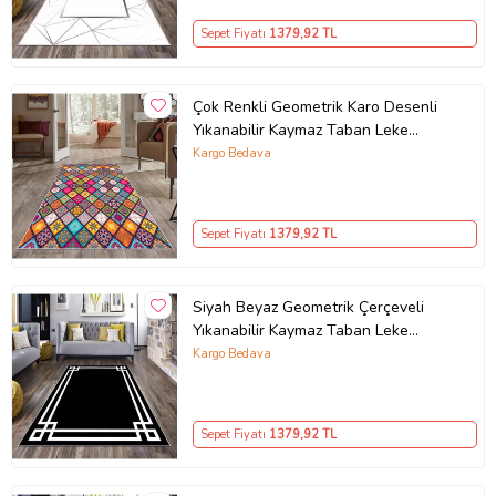
Sepet Fiyatı
1379
,92 TL
Çok Renkli Geometrik Karo Desenli
Yıkanabilir Kaymaz Taban Leke
Tutmaz Modern Salon Halısı ve
Kargo Bedava
Yolluk
Sepet Fiyatı
1379
,92 TL
Siyah Beyaz Geometrik Çerçeveli
Ürün Kodu:
kcm84434081
Yıkanabilir Kaymaz Taban Leke
Tutmaz Modern Salon Halısı ve
Kargo Bedava
Yolluk (Beyaz-Siyah)
Sepet Fiyatı
1379
,92 TL