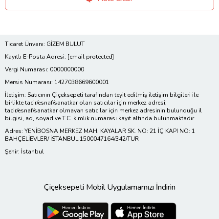
Ticaret Ünvanı: GİZEM BULUT
Kayıtlı E-Posta Adresi:
[email protected]
Vergi Numarası: 0000000000
Mersis Numarası: 1427038669600001
İletişim: Satıcının Çiçeksepeti tarafından teyit edilmiş iletişim bilgileri ile
birlikte tacir/esnaf/sanatkar olan satıcılar için merkez adresi;
tacir/esnaf/sanatkar olmayan satıcılar için merkez adresinin bulunduğu il
bilgisi, ad, soyad ve T.C. kimlik numarası kayıt altında bulunmaktadır.
Adres: YENİBOSNA MERKEZ MAH. KAYALAR SK. NO: 21 İÇ KAPI NO: 1
BAHÇELİEVLER/ İSTANBUL 1500047164/342/TUR
Şehir: İstanbul
Çiçeksepeti Mobil Uygulamamızı İndirin