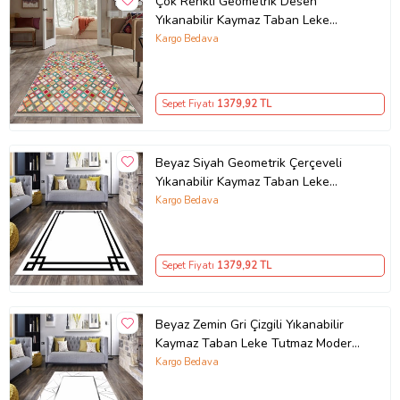
Çok Renkli Geometrik Desen
Çamaşır suyu ve ağartıcı kullanmayınız.
Yıkanabilir Kaymaz Taban Leke
Seçenekler üzerinden seçtiğiniz ölçülerde üretilerek
Tutmaz Modern Salon Halısı ve
Kargo Bedava
gönderilmektedir.
Yolluk
Sepet Fiyatı
1379
,92 TL
Beyaz Siyah Geometrik Çerçeveli
Yıkanabilir Kaymaz Taban Leke
Tutmaz Modern Salon Halısı ve
Kargo Bedava
Yolluk
Sepet Fiyatı
1379
,92 TL
Beyaz Zemin Gri Çizgili Yıkanabilir
Kaymaz Taban Leke Tutmaz Modern
Salon Halısı ve Yolluk
Kargo Bedava