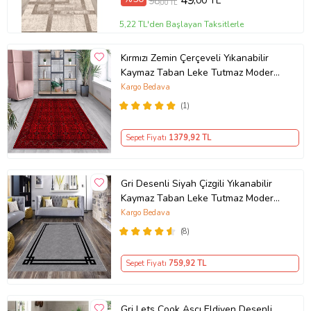
49
,00 TL
98
,00 TL
5,22 TL'den Başlayan Taksitlerle
Kırmızı Zemin Çerçeveli Yıkanabilir
Kaymaz Taban Leke Tutmaz Modern
Salon Halısı ve Yolluk (Koyu Kırmızı)
Kargo Bedava
(1)
Sepet Fiyatı
1379
,92 TL
Gri Desenli Siyah Çizgili Yıkanabilir
Kaymaz Taban Leke Tutmaz Modern
Salon Halısı ve Yolluk
Kargo Bedava
(8)
Sepet Fiyatı
759
,92 TL
Gri Lets Cook Aşçı Eldiven Desenli