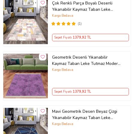
Çok Renkli Parça Boyalı Desenli
Yıkanabilir Kaymaz Taban Leke
Tutmaz Modern Salon Halısı ve
Kargo Bedava
Yolluk
(1)
Sepet Fiyatı
1379
,92 TL
Geometrik Desenli Yıkanabilir
Kaymaz Taban Leke Tutmaz Modern
Salon Halısı ve Yolluk (Mor)
Kargo Bedava
Sepet Fiyatı
1379
,92 TL
Mavi Geometrik Desen Beyaz Çizgi
Yıkanabilir Kaymaz Taban Leke
Tutmaz Modern Salon Halısı ve
Kargo Bedava
Yolluk