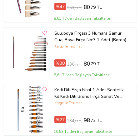
%47
80
,79 TL
153
,07 TL
8,61 TL'den Başlayan Taksitlerle
Suluboya Fırçası 3 Numara Samur
Guaj Boya Fırça No:3 1 Adet (Bordo)
Kargo ile Teslimat
%38
80
,79 TL
130
,11 TL
8,61 TL'den Başlayan Taksitlerle
Kedi Dili Fırça No:4 1 Adet Sentetik
Kıl Kedi Dili Brons Fırça Sanat Ve
Hobi Akrilik Boya Yağlı Boya Guaj
Kargo ile Teslimat
Boya
%27
98
,72 TL
134
,77 TL
10,53 TL'den Başlayan Taksitlerle