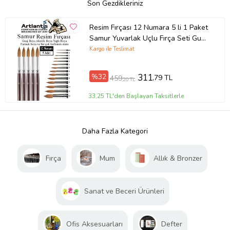
Son Gezdikleriniz
Resim Fırçası 12 Numara 5 li 1 Paket
Samur Yuvarlak Uçlu Fırça Seti Guaj
Sulu Akrilik Yağlı Boya Fırçaları
Kargo ile Teslimat
(Naturel)
%32
311
,79 TL
459
,20 TL
33,25 TL'den Başlayan Taksitlerle
Daha Fazla Kategori
Fırça
Mum
Allık & Bronzer
Sanat ve Beceri Ürünleri
Ofis Aksesuarları
Defter