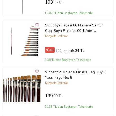
103
,35 TL
11,02 TL'den Başlayan Taksitlerle
Suluboya Fırçası 00 Numara Samur
Guaj Boya Fırça No:00 1 Adet
(Bordo)
Kargo ile Teslimat
%43
69
,24 TL
122
,45 TL
7,38 TL'den Başlayan Taksitlerle
Vincent 210 Serisi Öküz Kulağı Tüyü
Yassı Fırça No: 6
Kargo ile Teslimat
199
,99 TL
21,33 TL'den Başlayan Taksitlerle