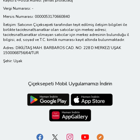
Kayıtlı E-Posta Adresi:
[email protected]
Vergi Numarası: -
Mersis Numarası: 0000053170660840
İletişim: Satıcının Çiçeksepeti tarafından teyit edilmiş iletişim bilgileri ile
birlikte tacir/esnaf/sanatkar olan satıcılar için merkez adresi;
tacir/esnaf/sanatkar olmayan satıcılar için merkez adresinin bulunduğu il
bilgisi, ad, soyad ve T.C. kimlik numarası kayıt altında bulunmaktadır.
Adres: DİKİLİTAŞ MAH. BARBAROS CAD. NO: 228 D MERKEZ/ UŞAK
1500068756/64/TUR
Şehir: Uşak
Çiçeksepeti Mobil Uygulamamızı İndirin