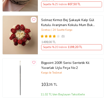
Sepette %25 İndirim
607
,50 TL
Solmaz Kırmızı Bej Şakayık Kalp Gül
Kutulu Aranjmanı Kokulu Mum Buketi
Demeti Ofis İş Sevgili Özel Nişan
Ücretsiz / 24 Saatte Kargo
Anneler Günü Hediyelik Doğum
(1)
Günü Sıradışı Farklı Ev Hediyesi
1499
,00 TL
Sepette %20 İndirim
1199
,20 TL
Bigpoint 200R Serisi Sentetik Kıl
Yuvarlak Uçlu Fırça No:2
Kargo ile Teslimat
103
,35 TL
11,02 TL'den Başlayan Taksitlerle