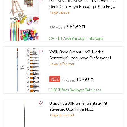
Mini Şövale 25x35 2 li Tuval Fatih 12
Renk Guaj Boya Başlangıç Seti Fırça
Palet Ponpon Temizleme Kabı
Kargo Bedava
Masaüstü Sanatsal (Çok Renkli)
981
,69 TL
1454
,12 TL
104,71 TL'den Başlayan Taksitlerle
Yağlı Boya Fırçası No:2 1 Adet
Sentetik Kıl Yağlıboya Profesyonel
Brons Fırça Sanat Ve Hobi Akrilik
Kargo ile Teslimat
Boya Guaj Boya
%32
129
,63 TL
192
,04 TL
13,82 TL'den Başlayan Taksitlerle
Bigpoint 200R Serisi Sentetik Kıl
Yuvarlak Uçlu Fırça No:2
Kargo ile Teslimat