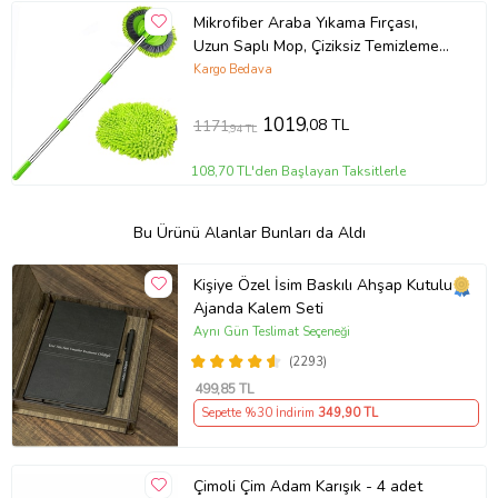
Mikrofiber Araba Yıkama Fırçası,
Uzun Saplı Mop, Çiziksiz Temizleme
Seti, Araç Temizleme Aleti Arab
Kargo Bedava
1019
,08 TL
1171
,94 TL
108,70 TL'den Başlayan Taksitlerle
Bu Ürünü Alanlar Bunları da Aldı
Kişiye Özel İsim Baskılı Ahşap Kutulu
Ajanda Kalem Seti
Aynı Gün Teslimat Seçeneği
(2293)
499
,85 TL
Sepette %30 İndirim
349
,90 TL
Çimoli Çim Adam Karışık - 4 adet