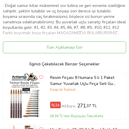
·
Doğal samur kıllar mükemmel sıvı tutma ve geri esneme özelliğine
sahiptir, şeklini tutabilir ve uç boyayı son derece iyi tutabilir,
boyama sırasında saç bırakmazsınız, böylece siz bunun yerine
sanatınıza odaklanabilirsiniz. Bu yuvarlak uçlu sanatçı fırçaları ideal
boyutlarda gelir: #1, #2, #3, #4, #5, #6, #7, #8, #9., #10, #11, #12
Farklı boyuttaki boya fırçaları MAGAZAMIZDA BULABİLİRSİNİZ ,
resminizi renkli ve benzersiz kılmak için farklı renkler kullanabilir,
her zaman iş için doğru boya fırçasına sahip olduğunuzdan emin
Tüm Açıklamayı Gör
olabilirsiniz, istediğiniz şeyi çizmek için çeşitli renkleri
karıştırabilirsiniz. Bu fırça seti Suluboya, Akrilik, Guaj, Yağlıboya El
Sanatları Sanat Resim vb. için kullanılabilir. Yuvarlak,
İlginizi Çekebilecek Benzer Seçenekler
detaylandırma, yıkama, dolgular ve ince ve kalın çizgiler için
mükemmeldir. İster sanatçı, ister amatör, ister öğrenci olsun, resim
malzemelerinize mükemmel bir katkı sağlar. - Güzel UV boya
Resim Fırçası 8 Numara 5 li 1 Paket
kaplaması, pürüzsüz dokunuş, rahat kontrol ile tamamlanan iyi
Samur Yuvarlak Uçlu Fırça Seti Guaj
dengelenmiş ahşap sap. Nikel kaplı bakır yüksükler, Boyama
Sulu Akrilik Yağlı Boya Fırçaları
Kargo ile Teslimat
yaparken size büyük keyif verir.
(Naturel)
%34
271
,37 TL
413
,28 TL
Ürün Kodu:
kcm31222983
28,94 TL'den Başlayan Taksitlerle