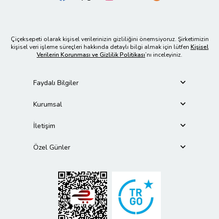
Çiçeksepeti olarak kişisel verilerinizin gizliliğini önemsiyoruz. Şirketimizin
kişisel veri işleme süreçleri hakkında detaylı bilgi almak için lütfen
Kişisel
Verilerin Korunması ve Gizlilik Politikası
’nı inceleyiniz.
Faydalı Bilgiler
Kurumsal
İletişim
Özel Günler