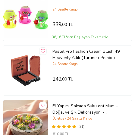
24 Saatte Kargo
339
,00 TL
36,16 TL'den Başlayan Taksitlerle
Pastel Pro Fashion Cream Blush 49
Heavenly Allık (Turuncu-Pembe)
24 Saatte Kargo
249
,00 TL
El Yapımı Saksıda Sukulent Mum –
Doğal ve Şık Dekorasyon! -
Hediyelik Mum (STD)
Ücretsiz / 24 Saatte Kargo
(21)
810
,00 TL