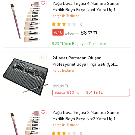
Yağlı Boya Fırçası 4 Numara Samur
Akrilik Boya Fırça No:4 Yatsı Uç 1
Adet Yağlıboya Fırça (Bordo)
Kargo ile Teslimat
(2)
%40
86
,57 TL
145
,41 TL
9,23 TL'den Başlayan Taksitlerle
24 adet Parçadan Oluşan
Profesyonel Boya Fırça Seti (Çok
Renkli)
Kargo Bedava
999
,99 TL
Sepette %10 İndirim
904
,19 TL
Yağlı Boya Fırçası 2 Numara Samur
Akrilik Boya Fırça No:2 Yatsı Uç 1
Adet Yağlıboya Fırça (Bordo)
Kargo ile Teslimat
(1)