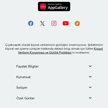
Çiçeksepeti olarak kişisel verilerinizin gizliliğini önemsiyoruz. Şirketimizin
kişisel veri işleme süreçleri hakkında detaylı bilgi almak için lütfen
Kişisel
Verilerin Korunması ve Gizlilik Politikası
’nı inceleyiniz.
Faydalı Bilgiler
Kurumsal
İletişim
Özel Günler