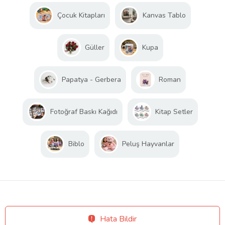
Çocuk Kitapları
Kanvas Tablo
Güller
Kupa
Papatya - Gerbera
Roman
Fotoğraf Baskı Kağıdı
Kitap Setler
Biblo
Peluş Hayvanlar
Hata Bildir