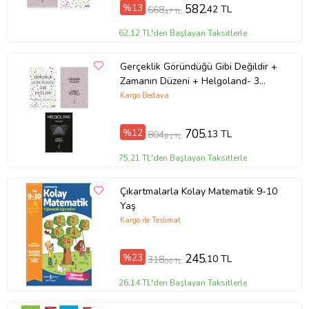
%13
582
,42 TL
668
,47 TL
62,12 TL'den Başlayan Taksitlerle
Gerçeklik Göründüğü Gibi Değildir +
Zamanın Düzeni + Helgoland- 3
Kitap Set - Iş Bankası Özel Set
Kargo Bedava
%12
705
,13 TL
804
,81 TL
75,21 TL'den Başlayan Taksitlerle
Çıkartmalarla Kolay Matematik 9-10
Yaş
Kargo ile Teslimat
%23
245
,10 TL
318
,00 TL
26,14 TL'den Başlayan Taksitlerle