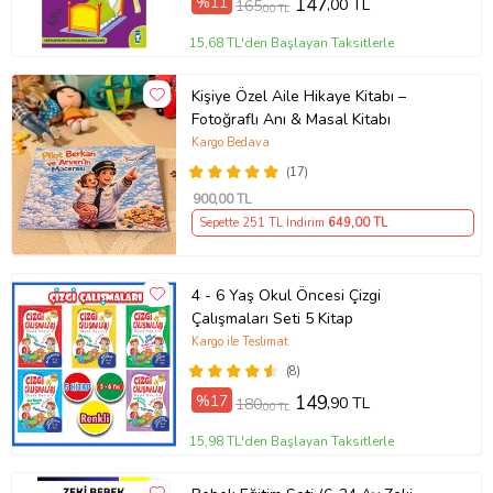
%11
147
,00 TL
165
,00 TL
15,68 TL'den Başlayan Taksitlerle
Kişiye Özel Aile Hikaye Kitabı –
Fotoğraflı Anı & Masal Kitabı
Kargo Bedava
(17)
900
,00 TL
Sepette 251 TL İndirim
649
,00 TL
4 - 6 Yaş Okul Öncesi Çizgi
Çalışmaları Seti 5 Kitap
Kargo ile Teslimat
(8)
%17
149
,90 TL
180
,00 TL
15,98 TL'den Başlayan Taksitlerle