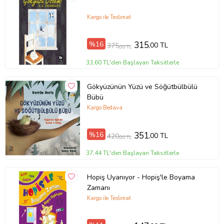
Kargo ile Teslimat
%16
315
,00 TL
375
,00 TL
33,60 TL'den Başlayan Taksitlerle
Gökyüzünün Yüzü ve Söğütbülbülü
Bübü
Kargo Bedava
Tanıtım Metni
Baskı Boyutu
14,80 x 10,30 cm
%16
351
,00 TL
420
Baskı Sayısı
1. Baskı
,00 TL
Baskı Tarihi
Ağustos 2019
37,44 TL'den Başlayan Taksitlerle
Çevirmen
Kolektif
Cilt Tipi
Ciltsiz
Kağıt Cinsi
1. Hamur
Hopiş Uyanıyor - Hopiş'le Boyama
Sayfa Sayısı
14
Zamanı
Yayın Dili
Türkçe
Kargo ile Teslimat
Yazar
Kolektif
Ürün Kodu:
kcm87651960