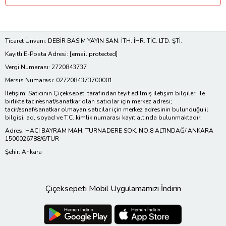
Ticaret Ünvanı: DEBİR BASIM YAYIN SAN. İTH. İHR. TİC. LTD. ŞTİ.
Kayıtlı E-Posta Adresi:
[email protected]
Vergi Numarası: 2720843737
Mersis Numarası: 0272084373700001
İletişim: Satıcının Çiçeksepeti tarafından teyit edilmiş iletişim bilgileri ile
birlikte tacir/esnaf/sanatkar olan satıcılar için merkez adresi;
tacir/esnaf/sanatkar olmayan satıcılar için merkez adresinin bulunduğu il
bilgisi, ad, soyad ve T.C. kimlik numarası kayıt altında bulunmaktadır.
Adres: HACI BAYRAM MAH. TURNADERE SOK. NO:8 ALTINDAĞ/ ANKARA
1500026788/6/TUR
Şehir: Ankara
Çiçeksepeti Mobil Uygulamamızı İndirin