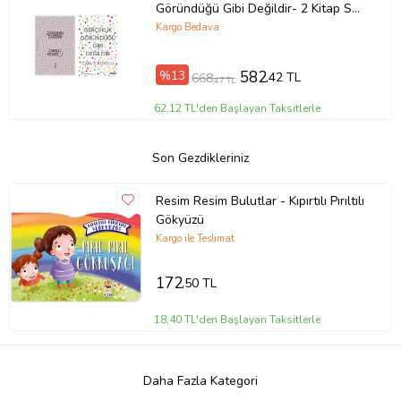
Göründüğü Gibi Değildir- 2 Kitap Set
- Iş Bankası Özel Set Zamanın
Kargo Bedava
Düzeni
%13
582
,42 TL
668
,47 TL
62,12 TL'den Başlayan Taksitlerle
Son Gezdikleriniz
Resim Resim Bulutlar - Kıpırtılı Pırıltılı
Gökyüzü
Kargo ile Teslimat
172
,50 TL
18,40 TL'den Başlayan Taksitlerle
Daha Fazla Kategori