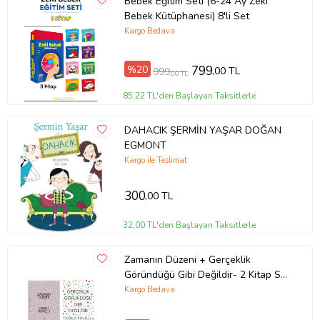
Bebek Eğitim Seti (6-24 Ay Zeki
Bebek Kütüphanesi) 8'li Set
Kargo Bedava
%20
799
,00 TL
999
,00 TL
85,22 TL'den Başlayan Taksitlerle
DAHACIK ŞERMİN YAŞAR DOĞAN
EGMONT
Kargo ile Teslimat
300
,00 TL
32,00 TL'den Başlayan Taksitlerle
Zamanın Düzeni + Gerçeklik
Göründüğü Gibi Değildir- 2 Kitap Set
- Iş Bankası Özel Set Zamanın
Kargo Bedava
Düzeni