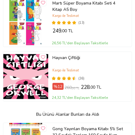
Martı Süper Boyama Kitabı Seti 4
Kitap A5 Boy
Kargo ile Teslimat
(13)
249
,00 TL
26,56 TL'den Başlayan Taksitlerle
Hayvan Çiftliği
Kargo ile Teslimat
(36)
%12
228
,00 TL
260
,00 TL
24,32 TL'den Başlayan Taksitlerle
Bu Ürünü Alanlar Bunları da Aldı
Gong Yayınları Boyama Kitabı 5'li Set