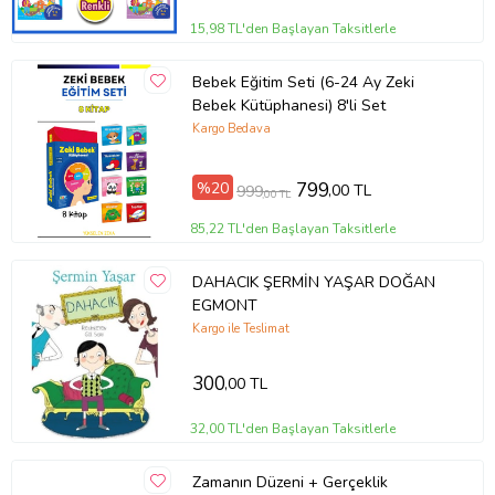
15,98 TL'den Başlayan Taksitlerle
Bebek Eğitim Seti (6-24 Ay Zeki
Bebek Kütüphanesi) 8'li Set
Kargo Bedava
%20
799
,00 TL
999
,00 TL
85,22 TL'den Başlayan Taksitlerle
DAHACIK ŞERMİN YAŞAR DOĞAN
EGMONT
Kargo ile Teslimat
300
,00 TL
32,00 TL'den Başlayan Taksitlerle
Zamanın Düzeni + Gerçeklik