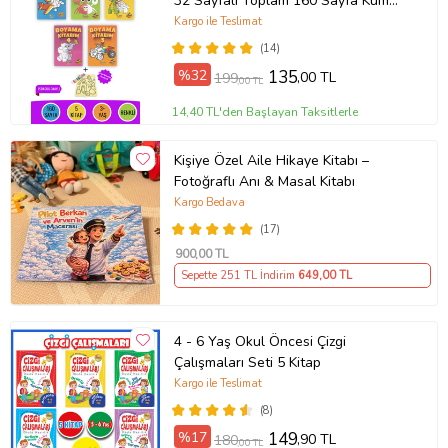
32 Sayfalı Toplam 160 Sayfa Kum
Boyama Hediyeli (Buz-Buz)
Kargo ile Teslimat
(14)
%32
135
,00 TL
199
,00 TL
14,40 TL'den Başlayan Taksitlerle
Kişiye Özel Aile Hikaye Kitabı –
Fotoğraflı Anı & Masal Kitabı
Kargo Bedava
(17)
900
,00 TL
Sepette 251 TL İndirim
649
,00 TL
4 - 6 Yaş Okul Öncesi Çizgi
Çalışmaları Seti 5 Kitap
Kargo ile Teslimat
(8)
%17
149
,90 TL
180
,00 TL