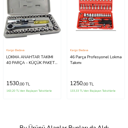
Kargo Bedava
Kargo Bedava
LOKMA ANAHTAR TAKIMI
46 Parça Profesyonel Lokma
40 PARÇA - KÜÇÜK PAKET
Takımı
12 cm X 24 cm ( ÜRÜN
KUTU ÖLÇÜSÜ 12 X 24 cm )
1530
1250
,00 TL
,00 TL
163,20 TL'den Başlayan Taksitlerle
133,33 TL'den Başlayan Taksitlerle