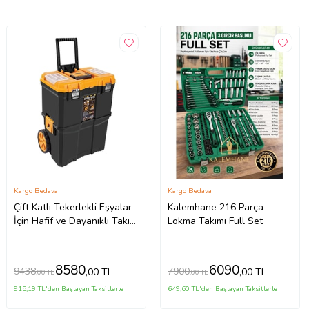
Kargo Bedava
Kargo Bedava
Çift Katlı Tekerlekli Eşyalar
Kalemhane 216 Parça
İçin Hafif ve Dayanıklı Takım
Lokma Takımı Full Set
Çantası
8580
6090
9438
7900
,00 TL
,00 TL
,00 TL
,00 TL
915,19 TL'den Başlayan Taksitlerle
649,60 TL'den Başlayan Taksitlerle