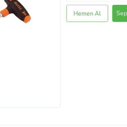
Sep
Hemen Al