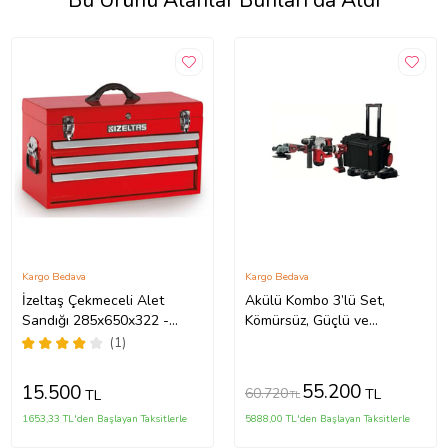
Bu Ürünü Alanlar Bunları da Aldı
Kargo Bedava
Kargo Bedava
İzeltaş Çekmeceli Alet
Akülü Kombo 3’lü Set,
Sandığı 285x650x322 -
Kömürsüz, Güçlü ve
8320331003
Dayanıklı, Çok Amaçlı
(1)
Kullanım
55.200
15.500
60.720
TL
TL
TL
1653,33 TL'den Başlayan Taksitlerle
5888,00 TL'den Başlayan Taksitlerle