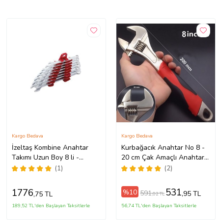
Kargo Bedava
Kargo Bedava
İzeltaş Kombine Anahtar
Kurbağacık Anahtar No 8 -
Takımı Uzun Boy 8 li -
20 cm Çak Amaçlı Anahtar
0330002108
İngiliz ANAHTAR BOYU 20
(1)
(2)
CM
531
1776
%10
591
,95 TL
,75 TL
,02 TL
189,52 TL'den Başlayan Taksitlerle
56,74 TL'den Başlayan Taksitlerle