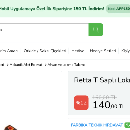
rim Amacı
Orkide / Saksı Çiçekleri
Hediye
Hediye Setleri
Kişi
eri
Mekanik Alet Edevat
Alyan ve Lokma Takımı
Retta T Saplı L
160,00 TL
140
%12
,00 TL
FARBİKA TEKNİK HIRDAVAT
9,