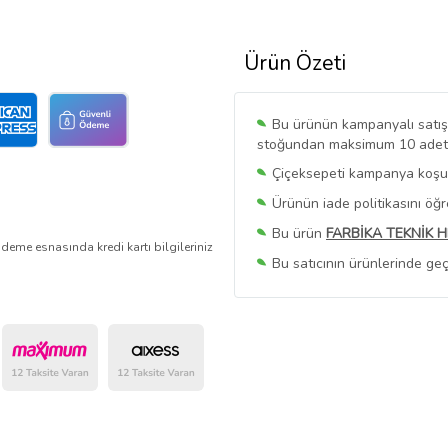
Ürün Özeti
Bu ürünün kampanyalı satışı 
stoğundan maksimum 10 adet sa
Çiçeksepeti kampanya koşull
Ürünün iade politikasını öğ
Bu ürün
FARBİKA TEKNİK 
deme esnasında kredi kartı bilgileriniz
Bu satıcının ürünlerinde geç
Bu Satıcının
Tüm Ürünlerini
Ürün sayfasında gördüğünüz f
belirlenmektedir.