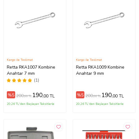
Kargo ile Teslimat
Kargo ile Teslimat
Retta RKA1007 Kombine
Retta RKA1009 Kombine
Anahtar 7 mm
Anahtar 9 mm
(1)
190
190
%5
%5
200
200
,00 TL
,00 TL
,00 TL
,00 TL
20,26 TL'den Başlayan Taksitlerle
20,26 TL'den Başlayan Taksitlerle