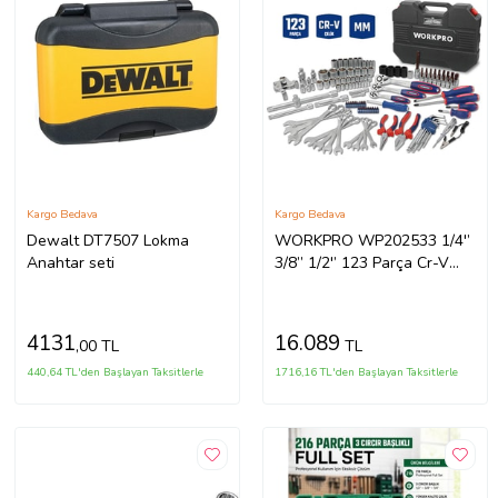
Kargo Bedava
Kargo Bedava
Dewalt DT7507 Lokma
WORKPRO WP202533 1/4'’
Anahtar seti
3/8’’ 1/2'’ 123 Parça Cr-V
Metrik Ağır Hizmet Lokma ve
Kombine Anahtar Takımı
4131
16.089
,00 TL
TL
440,64 TL'den Başlayan Taksitlerle
1716,16 TL'den Başlayan Taksitlerle