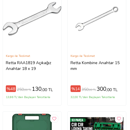
Kargo ile Teslimat
Kargo ile Teslimat
Retta RAA1819 Açıkağız
Retta Kombine Anahtar 15
Anahtar 18 x 19
mm
130
300
%48
%14
250
350
,00 TL
,00 TL
,00 TL
,00 TL
13,86 TL'den Başlayan Taksitlerle
32,00 TL'den Başlayan Taksitlerle