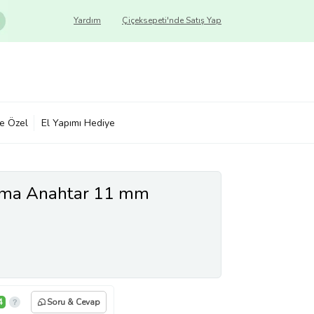
Yardım
Çiçeksepeti'nde Satış Yap
ye Özel
El Yapımı Hediye
okma Anahtar 11 mm
4
Soru & Cevap