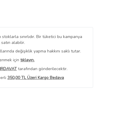
stoklarla sınırlıdır. Bir tüketici bu kampanya
tın alabilir.
arında değişiklik yapma hakkını saklı tutar.
renmek için
tıklayın.
HIRDAVAT
tarafından gönderilecektir.
erli
350,00 TL Üzeri Kargo Bedava
 Görüntüle
iyat bilgileri, satıcı tarafından