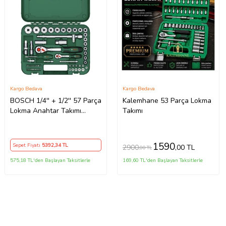
Kargo Bedava
Kargo Bedava
BOSCH 1/4'' + 1/2'' 57 Parça
Kalemhane 53 Parça Lokma
Lokma Anahtar Takımı
Takımı
1600A02Z9G
1590
Sepet Fiyatı
5392
,34 TL
2900
,00 TL
,00 TL
575,18 TL'den Başlayan Taksitlerle
169,60 TL'den Başlayan Taksitlerle