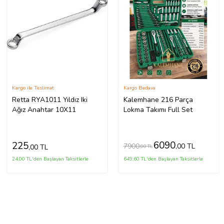
Kargo ile Teslimat
Kargo Bedava
Retta RYA1011 Yıldız Iki
Kalemhane 216 Parça
Ağız Anahtar 10X11
Lokma Takımı Full Set
6090
225
7900
,00 TL
,00 TL
,00 TL
24,00 TL'den Başlayan Taksitlerle
649,60 TL'den Başlayan Taksitlerle