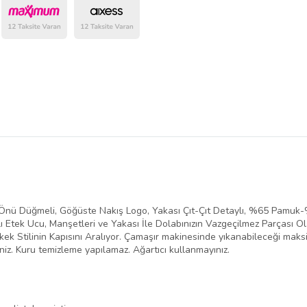
belirlenmektedir.
, Önü Düğmeli, Göğüste Nakış Logo, Yakası Çıt-Çıt Detaylı, %65 Pamuk
ı Etek Ucu, Manşetleri ve Yakası İle Dolabınızın Vazgeçilmez Parçası O
kek Stilinin Kapısını Aralıyor. Çamaşır makinesinde yıkanabileceği maksi
niz. Kuru temizleme yapılamaz. Ağartıcı kullanmayınız.