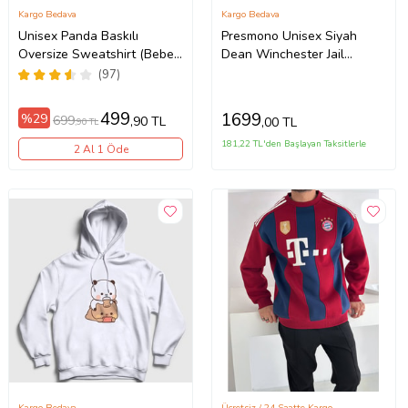
Kargo Bedava
Kargo Bedava
Unisex Panda Baskılı
Presmono Unisex Siyah
Oversize Sweatshirt (Bebe
Dean Winchester Jail
Mavi)
Supernatural Fermuarlı
(97)
Kapüşonlu Sweatshirt
507907tt
499
1699
%29
699
,90 TL
,00 TL
,90 TL
181,22 TL'den Başlayan Taksitlerle
2 Al 1 Öde
Kargo Bedava
Ücretsiz / 24 Saatte Kargo