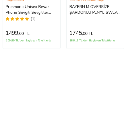
Presmono Unisex Beyaz
BAYERN M OVERSİZE
Phone Sevgili Sevgililer
ŞARDONLU PENYE SWEAT
Gunu Hediye Bubu Dudu
- B MUNİH 3 İPLİK
(1)
Kapüşonlu Sweatshirt
ŞARDONLU SWEATSHIRT
481507tt
(Kırmızı)
1499
1745
,00 TL
,00 TL
159,89 TL'den Başlayan Taksitlerle
186,13 TL'den Başlayan Taksitlerle