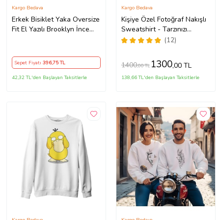
Kargo Bedava
Kargo Bedava
Erkek Bisiklet Yaka Oversize
Kişiye Özel Fotoğraf Nakışlı
Fit El Yazılı Brooklyn İnce
Sweatshirt - Tarzınızı
Sweatshirt SPR23SW331
Özelleştirin! (Krem)
(12)
(Siyah)
1300
Sepet Fiyatı
396
,75 TL
1400
,00 TL
,00 TL
42,32 TL'den Başlayan Taksitlerle
138,66 TL'den Başlayan Taksitlerle
Kargo Bedava
Kargo Bedava