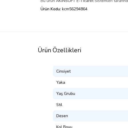
Bu ürün
AKINSOFT E-Ticaret
Sistemleri tarafınd
Ürün Kodu:
kcm56294864
Ürün Özellikleri
Cinsiyet
Yaka
Yaş Grubu
Stil
Desen
Kol Boyu