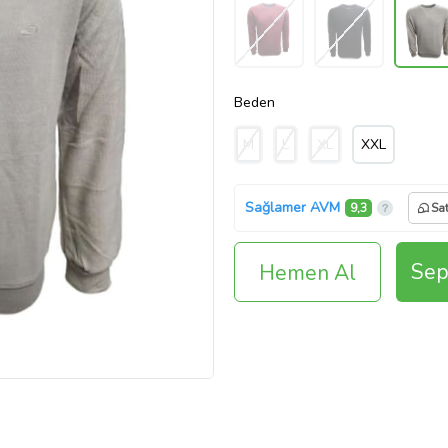
Beden
M
L
XL
XXL
Sağlamer AVM
9,3
Sat
Sep
Hemen Al