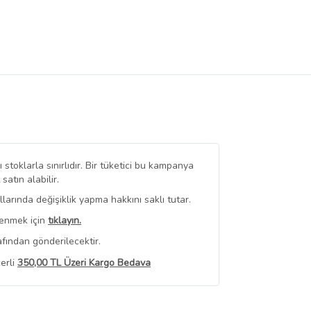
stoklarla sınırlıdır. Bir tüketici bu kampanya
tın alabilir.
arında değişiklik yapma hakkını saklı tutar.
renmek için
tıklayın.
fından gönderilecektir.
erli
350,00 TL Üzeri Kargo Bedava
 Görüntüle
iyat bilgileri, satıcı tarafından