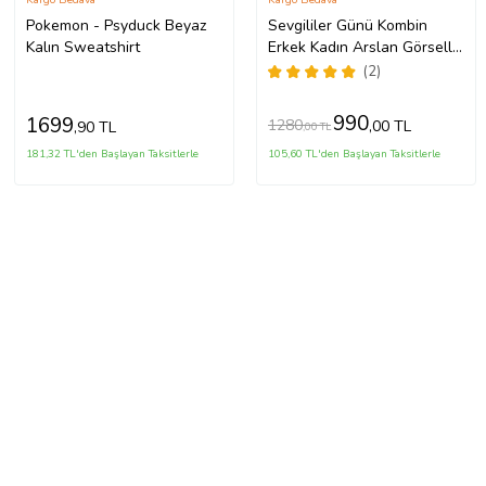
Pokemon - Psyduck Beyaz
Sevgililer Günü Kombin
Kalın Sweatshirt
Erkek Kadın Arslan Görselli
Bisiklet Yaka Sweatshirt
(2)
5017 (Beyaz)
990
1699
1280
,00 TL
,90 TL
,00 TL
181,32 TL'den Başlayan Taksitlerle
105,60 TL'den Başlayan Taksitlerle