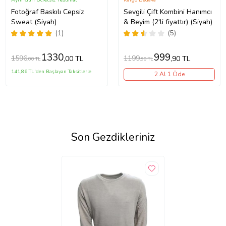
Fotoğraf Baskılı Cepsiz
Sevgili Çift Kombini Hanımcı
Sweat (Siyah)
& Beyim (2'li fiyattır) (Siyah)
(1)
(5)
1330
999
1596
1199
,00 TL
,90 TL
,00 TL
,90 TL
141,86 TL'den Başlayan Taksitlerle
2 Al 1 Öde
Son Gezdikleriniz