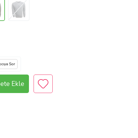
ıcıya Sor
ete Ekle