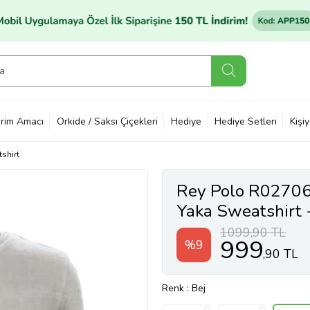
rim Amacı
Orkide / Saksı Çiçekleri
Hediye
Hediye Setleri
Kişi
shirt
Rey Polo R02706 
Yaka Sweatshirt -
1099,90 TL
999
%9
,90 TL
Renk
: Bej