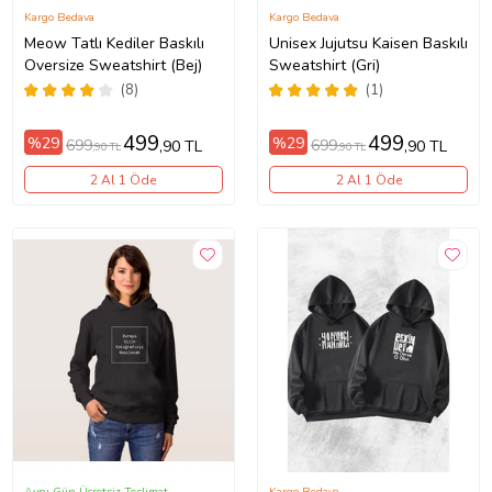
Kargo Bedava
Kargo Bedava
Meow Tatlı Kediler Baskılı
Unisex Jujutsu Kaisen Baskılı
Oversize Sweatshirt (Bej)
Sweatshirt (Gri)
(8)
(1)
499
499
%29
%29
699
699
,90 TL
,90 TL
,90 TL
,90 TL
2 Al 1 Öde
2 Al 1 Öde
Aynı Gün Ücretsiz Teslimat
Kargo Bedava