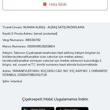
Hata Bildir
Ticaret Ünvanı: NUMAN ALBAŞ - ALBAŞ SATIŞ PAZARLAMA
Kayıtlı E-Posta Adresi:
[email protected]
Vergi Numarası: 490184782
Mersis Numarası: 0000049528258654
İletişim: Satıcının Çiçeksepeti tarafından teyit edilmiş iletişim bilgileri ile
birlikte tacir/esnaf/sanatkar olan satıcılar için merkez adresi;
tacir/esnaf/sanatkar olmayan satıcılar için merkez adresinin bulunduğu il
bilgisi, ad, soyad ve T.C. kimlik numarası kayıt altında bulunmaktadır.
Adres: YAMANEVLER MAH. KÜÇÜKSU CAD. NO: 9 İÇ KAPI NO: 1 ÜMRANİYE/
İSTANBUL 1500047085/341/TUR
Şehir: İstanbul
Çiçeksepeti Mobil Uygulamamızı İndirin