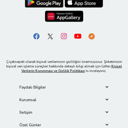
Çiçeksepeti olarak kişisel verilerinizin gizliliğini önemsiyoruz. Şirketimizin
kişisel veri işleme süreçleri hakkında detaylı bilgi almak için lütfen
Kişisel
Verilerin Korunması ve Gizlilik Politikası
’nı inceleyiniz.
Faydalı Bilgiler
Kurumsal
İletişim
Özel Günler