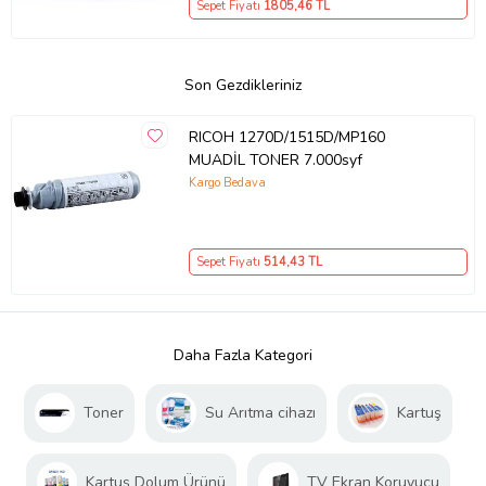
Sepet Fiyatı
1805
,46 TL
Son Gezdikleriniz
RICOH 1270D/1515D/MP160
MUADİL TONER 7.000syf
Kargo Bedava
Sepet Fiyatı
514
,43 TL
Daha Fazla Kategori
Toner
Su Arıtma cihazı
Kartuş
Kartuş Dolum Ürünü
TV Ekran Koruyucu