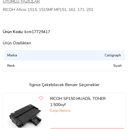
UYUMLU YAZICILAR
RICOH Aficio 1515, 1515MF,MP151, 161, 171, 201
Ürün Kodu:
kcm17729417
Ürün Özellikleri
Marka
Calligraph
Renk
Siyah
İlginizi Çekebilecek Benzer Seçenekler
RICOH SP150 MUADİL TONER
1.500syf
Kargo Bedava