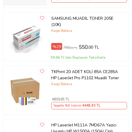
SAMSUNG MUADİL TONER 205E
(10K)
Kargo Bedava
%29
550
,00 TL
780
,00 TL
58,66 TL'den Başlayan Taksitlerle
TKPrint 20 ADET KOLİ 85A CE285A
HP LaserJet Pro P1102 Muadil Toner
Kargo Bedava
4809
,65 TL
Sepette %8 İndirim
4448
,93 TL
HP LaserJet M111A 7MD67A Yazıcı
Uyumlu HP W1500A (150A) Çipli