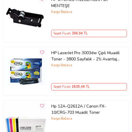
MENTEŞE
Kargo Bedava
Sepet Fiyatı
396
,94 TL
HP LaserJet Pro 3003dw Çipli Muadil
Toner - 3800 Sayfalık - 2'li Avantaj
Paket
Kargo Bedava
Sepet Fiyatı
1805
,46 TL
Hp 12A-Q2612A / Canon FX-
10/CRG-703 Muadil Toner
Kargo Bedava