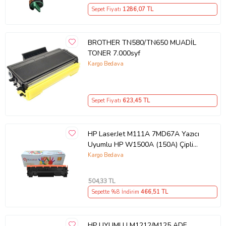
Sepet Fiyatı
1286
,07 TL
BROTHER TN580/TN650 MUADİL
TONER 7.000syf
Kargo Bedava
Sepet Fiyatı
623
,45 TL
HP LaserJet M111A 7MD67A Yazıcı
Uyumlu HP W1500A (150A) Çipli
Muadil Toner (Siyah)
Kargo Bedava
504
,33 TL
Sepette %8 İndirim
466
,51 TL
HP UYUMLU M1212/M125 ADF