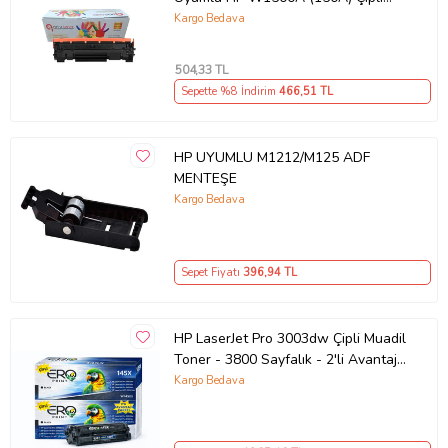
Muadil Toner (Siyah)
Kargo Bedava
504
,33 TL
Sepette %8 İndirim
466
,51 TL
HP UYUMLU M1212/M125 ADF
MENTEŞE
Kargo Bedava
Sepet Fiyatı
396
,94 TL
HP LaserJet Pro 3003dw Çipli Muadil
Toner - 3800 Sayfalık - 2'li Avantaj
Paket
Kargo Bedava