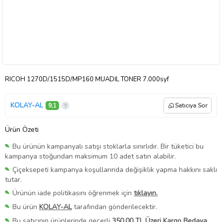
RICOH 1270D/1515D/MP160 MUADİL TONER 7.000syf
KOLAY-AL
9,1
Satıcıya Sor
Ürün Özeti
Bu ürünün kampanyalı satışı stoklarla sınırlıdır. Bir tüketici bu
kampanya stoğundan maksimum 10 adet satın alabilir.
Çiçeksepeti kampanya koşullarında değişiklik yapma hakkını saklı
tutar.
Ürünün iade politikasını öğrenmek için
tıklayın.
Bu ürün
KOLAY-AL
tarafından gönderilecektir.
Bu satıcının ürünlerinde geçerli
350,00 TL Üzeri Kargo Bedava