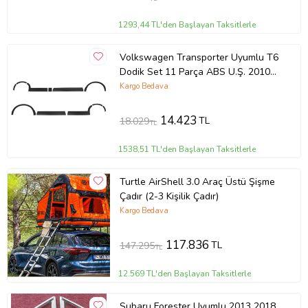
1293,44 TL'den Başlayan Taksitlerle
Volkswagen Transporter Uyumlu T6
Dodik Set 11 Parça ABS U.Ş. 2010
2014 Model Arası
Kargo Bedava
14.423
TL
18.029
TL
1538,51 TL'den Başlayan Taksitlerle
Turtle AirShell 3.0 Araç Üstü Şişme
Çadır (2-3 Kişilik Çadır)
Kargo Bedava
117.836
TL
147.295
TL
12.569 TL'den Başlayan Taksitlerle
Subaru Forester Uyumlu 2013 2018