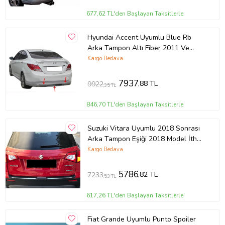
677,62 TL'den Başlayan Taksitlerle
Hyundai Accent Uyumlu Blue Rb
Arka Tampon Altı Fiber 2011 Ve
Sonrası
Kargo Bedava
7937
,88 TL
9922
,35 TL
846,70 TL'den Başlayan Taksitlerle
Suzuki Vitara Uyumlu 2018 Sonrası
Arka Tampon Eşiği 2018 Model İthal
Üründür
Kargo Bedava
5786
,82 TL
7233
,53 TL
617,26 TL'den Başlayan Taksitlerle
Fiat Grande Uyumlu Punto Spoiler