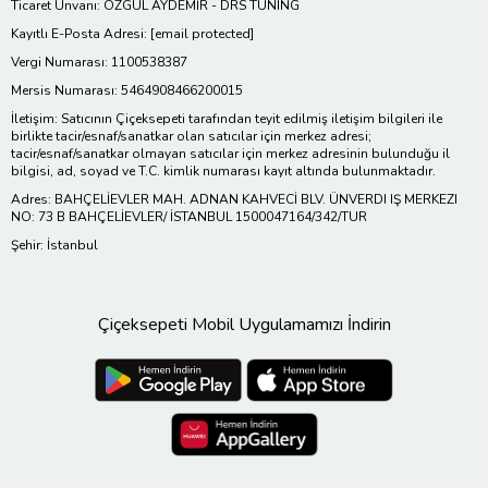
Ticaret Ünvanı: ÖZGÜL AYDEMİR - DRS TUNING
Kayıtlı E-Posta Adresi:
[email protected]
Vergi Numarası: 1100538387
Mersis Numarası: 5464908466200015
İletişim: Satıcının Çiçeksepeti tarafından teyit edilmiş iletişim bilgileri ile
birlikte tacir/esnaf/sanatkar olan satıcılar için merkez adresi;
tacir/esnaf/sanatkar olmayan satıcılar için merkez adresinin bulunduğu il
bilgisi, ad, soyad ve T.C. kimlik numarası kayıt altında bulunmaktadır.
Adres: BAHÇELİEVLER MAH. ADNAN KAHVECİ BLV. ÜNVERDI IŞ MERKEZI
NO: 73 B BAHÇELİEVLER/ İSTANBUL 1500047164/342/TUR
Şehir: İstanbul
Çiçeksepeti Mobil Uygulamamızı İndirin