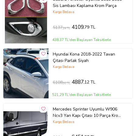
Sis Lambası Kaplama Krom Parça
Kargo Bedava
4109
,79 TL
5137
,24 TL
438,37 TL'den Başlayan Taksitlerle
Hyundai Kona 2018-2022 Tavan
Çıtası Parlak Siyah
Kargo Bedava
4887
,12 TL
6108
,90 TL
521,29 TL'den Başlayan Taksitlerle
Mercedes Sprinter Uyumlu W906
Ncv3 Yan Kapı Çıtası 10 Parça Krom
(Extra Uzun) 2006 Ve Sonrası
Kargo Bedava