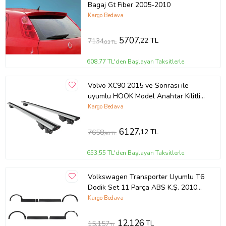
Bagaj Gt Fiber 2005-2010
Kargo Bedava
5707
,22 TL
7134
,03 TL
608,77 TL'den Başlayan Taksitlerle
Volvo XC90 2015 ve Sonrası ile
uyumlu HOOK Model Anahtar Kilitli
Ara Atkı Tavan Barı GRİ
Kargo Bedava
6127
,12 TL
7658
,90 TL
653,55 TL'den Başlayan Taksitlerle
Volkswagen Transporter Uyumlu T6
Dodik Set 11 Parça ABS K.Ş. 2010
2014 Model Aras
Kargo Bedava
12.126
TL
15.157
TL