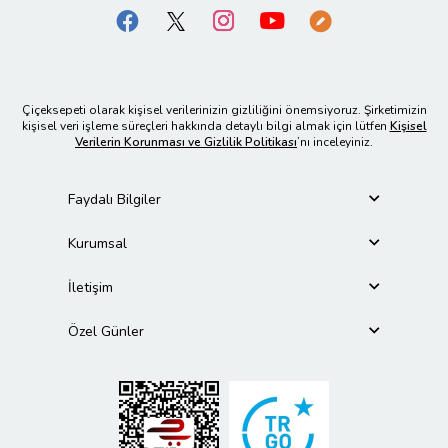
Çiçeksepeti olarak kişisel verilerinizin gizliliğini önemsiyoruz. Şirketimizin
kişisel veri işleme süreçleri hakkında detaylı bilgi almak için lütfen
Kişisel
Verilerin Korunması ve Gizlilik Politikası
’nı inceleyiniz.
Faydalı Bilgiler
Kurumsal
İletişim
Özel Günler