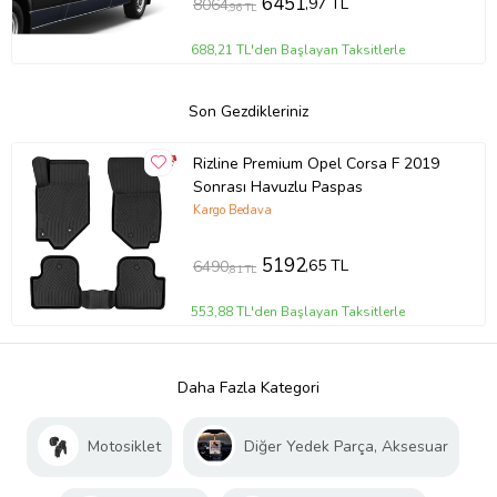
6451
,97 TL
8064
,96 TL
688,21 TL'den Başlayan Taksitlerle
Son Gezdikleriniz
Rizline Premium Opel Corsa F 2019
Sonrası Havuzlu Paspas
Kargo Bedava
5192
,65 TL
6490
,81 TL
553,88 TL'den Başlayan Taksitlerle
Daha Fazla Kategori
Motosiklet
Diğer Yedek Parça, Aksesuar