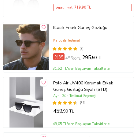
Sepet Fiyatı
719
,90 TL
Klasik Erkek Güneş Gözlüğü
Kargo ile Teslimat
(3)
%35
295
,50 TL
455
,00 TL
31,52 TL'den Başlayan Taksitlerle
Polo Air UV400 Korumalı Erkek
Güneş Gözlüğü Siyah (STD)
Aynı Gün Teslimat Seçeneği
(86)
459
,90 TL
49,05 TL'den Başlayan Taksitlerle