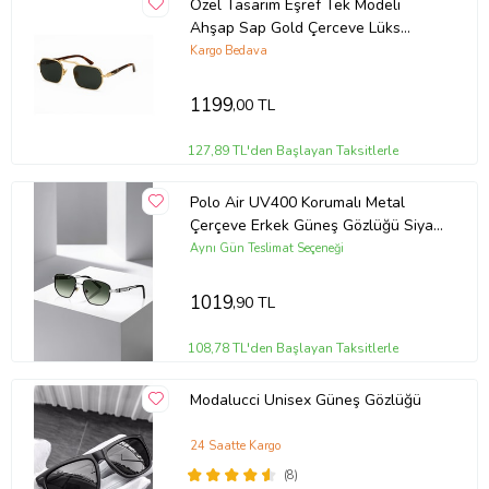
Özel Tasarım Eşref Tek Modeli
Ahşap Sap Gold Çerceve Lüks
Güneş Gözlüğü
Kargo Bedava
1199
,00 TL
127,89 TL'den Başlayan Taksitlerle
Polo Air UV400 Korumalı Metal
Çerçeve Erkek Güneş Gözlüğü Siyah
Gümüş Yeşil Renk PLG-2118C4
Aynı Gün Teslimat Seçeneği
1019
,90 TL
108,78 TL'den Başlayan Taksitlerle
Modalucci Unisex Güneş Gözlüğü
24 Saatte Kargo
(8)