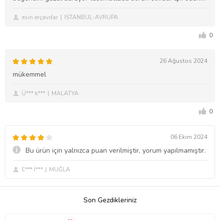
esin erçavdar
ISTANBUL-AVRUPA
0
26 Ağustos 2024
mükemmel
Ü*** k***
MALATYA
0
06 Ekim 2024
Bu ürün için yalnızca puan verilmiştir, yorum yapılmamıştır.
E*** İ***
MUĞLA
Son Gezdikleriniz