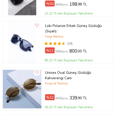
%50
198
,98 TL
400
,00 TL
21,22 TL'den Başlayan Taksitlerle
Loki Polarize Erkek Güneş Gözlüğü
(Siyah)
Kargo Bedava
(16)
%11
800
,00 TL
900
,00 TL
85,33 TL'den Başlayan Taksitlerle
Unisex Oval Güneş Gözlüğü
Kahverengi Cam
Kargo ile Teslimat
%32
339
,90 TL
499
,90 TL
36,25 TL'den Başlayan Taksitlerle