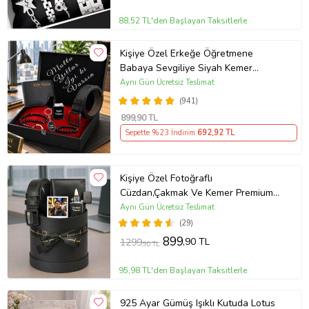
88,52 TL'den Başlayan Taksitlerle
Kişiye Özel Erkeğe Öğretmene
Babaya Sevgiliye Siyah Kemer
Cüzdan Çakmak Seti Hediye Seti
Aynı Gün Ücretsiz Teslimat
(941)
899
,90 TL
Sepette %23 İndirim
692
,92 TL
Kişiye Özel Fotoğraflı
Cüzdan,Çakmak Ve Kemer Premium
Erkek Aksesuar Seti
Aynı Gün Ücretsiz Teslimat
(29)
899
,90 TL
1299
,90 TL
95,98 TL'den Başlayan Taksitlerle
925 Ayar Gümüş Işıklı Kutuda Lotus