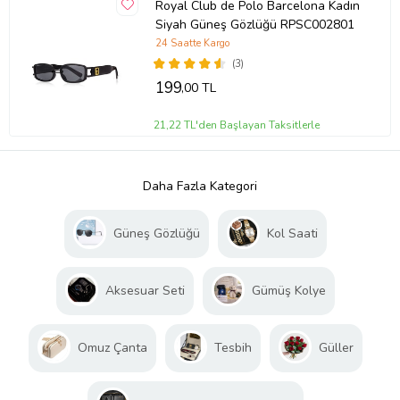
Royal Club de Polo Barcelona Kadın
Siyah Güneş Gözlüğü RPSC002801
24 Saatte Kargo
(3)
199
,00 TL
21,22 TL'den Başlayan Taksitlerle
Daha Fazla Kategori
Güneş Gözlüğü
Kol Saati
Aksesuar Seti
Gümüş Kolye
Omuz Çanta
Tesbih
Güller