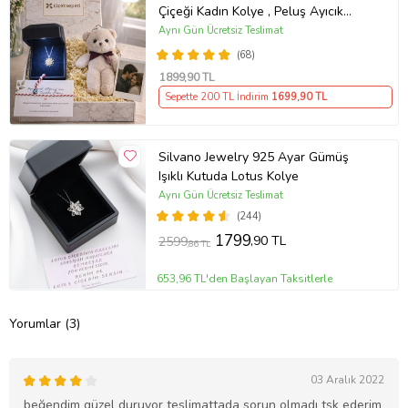
Çiçeği Kadın Kolye , Peluş Ayıcık
Anahtarlık Marteniçka Bileklik,
Aynı Gün Ücretsiz Teslimat
Polaroid Fotoğraf Hediye
(68)
1899
,90 TL
Sepette 200 TL İndirim
1699
,90 TL
Silvano Jewelry 925 Ayar Gümüş
Işıklı Kutuda Lotus Kolye
Aynı Gün Ücretsiz Teslimat
(244)
1799
,90 TL
2599
,86 TL
653,96 TL'den Başlayan Taksitlerle
Yorumlar (3)
03 Aralık 2022
beğendim güzel duruyor teslimattada sorun olmadı tşk ederim