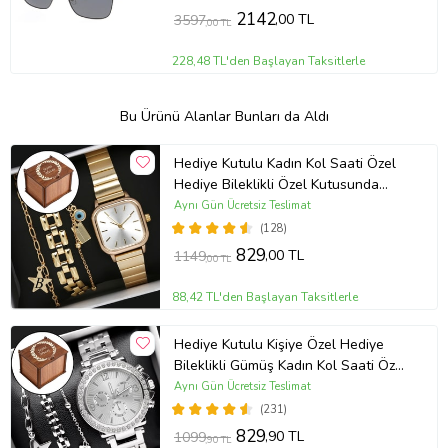
2142
,00 TL
3597
,00 TL
228,48 TL'den Başlayan Taksitlerle
Bu Ürünü Alanlar Bunları da Aldı
Hediye Kutulu Kadın Kol Saati Özel
Hediye Bileklikli Özel Kutusunda
(Gold)
Aynı Gün Ücretsiz Teslimat
(128)
829
,00 TL
1149
,00 TL
88,42 TL'den Başlayan Taksitlerle
Hediye Kutulu Kişiye Özel Hediye
Bileklikli Gümüş Kadın Kol Saati Özel
Kutusunda (Gümüş)
Aynı Gün Ücretsiz Teslimat
(231)
829
,90 TL
1099
,90 TL