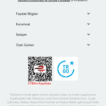
Verilerin Korunması ve Gizlilik Politikası
’nı inceleyiniz.
Faydalı Bilgiler
Kurumsal
İletişim
Özel Günler
Türkiye’nin önde gelen online alışveriş sitesi ve mobil uygulaması
Çiçeksepeti’nde, ihtiyacınız olan tüm ürünleri bulabilirsiniz. Çiçek,
Çikolata, Hediye, Kişiye Özel Ürünler ve Hediye Setleri gibi birçok farklı
kategoride aradığınız binlerce ürünü sizlere sunuyor ve zamanında