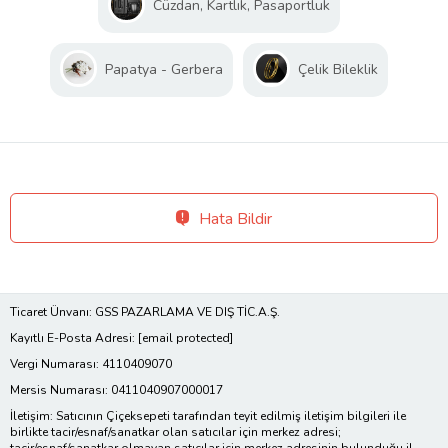
Cüzdan, Kartlık, Pasaportluk
Papatya - Gerbera
Çelik Bileklik
Hata Bildir
Ticaret Ünvanı: GSS PAZARLAMA VE DIŞ TİC.A.Ş.
Kayıtlı E-Posta Adresi:
[email protected]
Vergi Numarası: 4110409070
Mersis Numarası: 0411040907000017
İletişim: Satıcının Çiçeksepeti tarafından teyit edilmiş iletişim bilgileri ile
birlikte tacir/esnaf/sanatkar olan satıcılar için merkez adresi;
tacir/esnaf/sanatkar olmayan satıcılar için merkez adresinin bulunduğu il