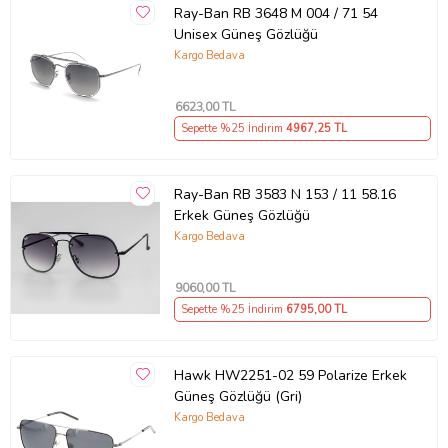
Ray-Ban RB 3648 M 004 / 71 54
Unisex Güneş Gözlüğü
Kargo Bedava
6623
,00 TL
Sepette %25 İndirim
4967
,25 TL
Ray-Ban RB 3583 N 153 / 11 58.16
Erkek Güneş Gözlüğü
Kargo Bedava
9060
,00 TL
Sepette %25 İndirim
6795
,00 TL
Hawk HW2251-02 59 Polarize Erkek
Güneş Gözlüğü (Gri)
Kargo Bedava