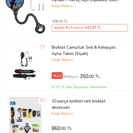
Aynası, Dönebilen Güvenli Sürüş
Kargo Bedava
Aksesuarı (5343)
496
,43 TL
Sepette %15 İndirim
421
,97 TL
Bisiklet Camurluk Seti & Kelepçeli
Ayna Takım (Siyah)
Kargo Bedava
%12
350
,00 TL
399
,00 TL
37,33 TL'den Başlayan Taksitlerle
10 parça bisiklet seti bisiklet
aksesuarı
Kargo Bedava
860
,00 TL