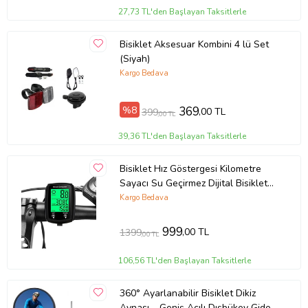
27,73 TL'den Başlayan Taksitlerle
Bisiklet Aksesuar Kombini 4 lü Set
(Siyah)
Kargo Bedava
%8
369
,00 TL
399
,00 TL
39,36 TL'den Başlayan Taksitlerle
Bisiklet Hız Göstergesi Kilometre
Sayacı Su Geçirmez Dijital Bisiklet
Yol Bilgisayarı-19 Fonksiyonlu
Kargo Bedava
999
,00 TL
1399
,00 TL
106,56 TL'den Başlayan Taksitlerle
360° Ayarlanabilir Bisiklet Dikiz
Aynası – Geniş Açılı Dışbükey Gidon