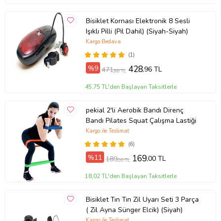
Bisiklet Kornası Elektronik 8 Sesli
Işıklı Pilli (Pil Dahil) (Siyah-Siyah)
Kargo Bedava
(1)
%9
428
,96 TL
471
,86 TL
45,75 TL'den Başlayan Taksitlerle
pekial 2'li Aerobik Bandı Direnç
Bandı Pilates Squat Çalışma Lastiği
Kargo ile Teslimat
(6)
%11
169
,00 TL
189
,00 TL
18,02 TL'den Başlayan Taksitlerle
Bisiklet Tın Tın Zil Uyarı Seti 3 Parça
( Zil Ayna Sünger Elcik) (Siyah)
Kargo ile Teslimat