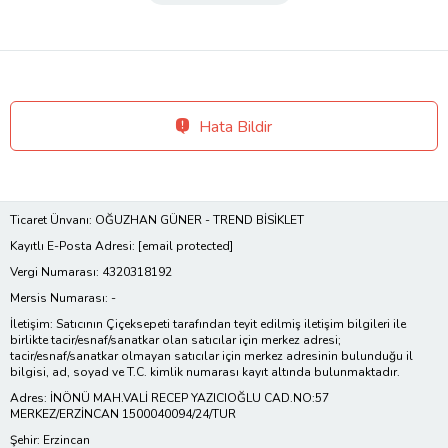
Hata Bildir
Ticaret Ünvanı: OĞUZHAN GÜNER - TREND BİSİKLET
Kayıtlı E-Posta Adresi:
[email protected]
Vergi Numarası: 4320318192
Mersis Numarası: -
İletişim: Satıcının Çiçeksepeti tarafından teyit edilmiş iletişim bilgileri ile
birlikte tacir/esnaf/sanatkar olan satıcılar için merkez adresi;
tacir/esnaf/sanatkar olmayan satıcılar için merkez adresinin bulunduğu il
bilgisi, ad, soyad ve T.C. kimlik numarası kayıt altında bulunmaktadır.
Adres: İNÖNÜ MAH.VALİ RECEP YAZICIOĞLU CAD.NO:57
MERKEZ/ERZİNCAN 1500040094/24/TUR
Şehir: Erzincan