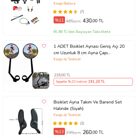
Kargo Bedava
(7)
%11
430
,00 TL
485
,00 TL
45,86 TL'den Başlayan Taksitlerle
1 ADET Bisiklet Aynası Geniş Açı 20
cm Uzunluk 8 cm Ayna Çapı
Ayarlanabilir Güvenli Sürüş Aynası
Kargo ile Teslimat
239
,00 TL
Sepette %20 İndirim
191
,20 TL
Bisiklet Ayna Takım Ve Barend Set
Halinde (Siyah)
Kargo ile Teslimat
(2)
%13
260
,00 TL
299
,00 TL