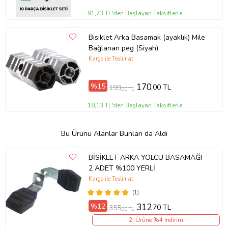
91,73 TL'den Başlayan Taksitlerle
Bisiklet Arka Basamak (ayaklık) Mile
Bağlanan peg (Siyah)
Kargo ile Teslimat
%15
170
,00 TL
199
,00 TL
18,13 TL'den Başlayan Taksitlerle
Bu Ürünü Alanlar Bunları da Aldı
BİSİKLET ARKA YOLCU BASAMAĞI
2 ADET %100 YERLİ
Kargo ile Teslimat
(1)
%12
312
,70 TL
355
,00 TL
2. Ürüne %4 İndirim