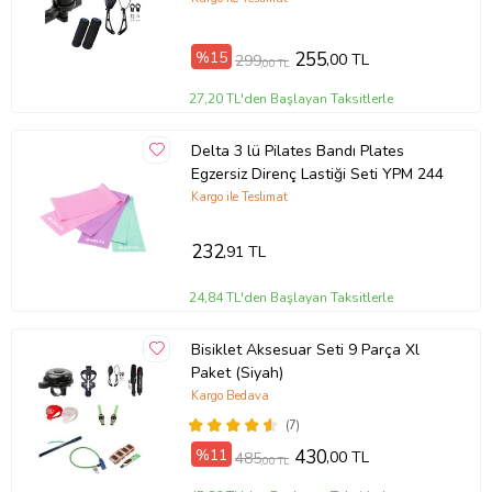
%15
255
,00 TL
299
,00 TL
27,20 TL'den Başlayan Taksitlerle
Delta 3 lü Pilates Bandı Plates
Egzersiz Direnç Lastiği Seti YPM 244
Kargo ile Teslimat
232
,91 TL
24,84 TL'den Başlayan Taksitlerle
Bisiklet Aksesuar Seti 9 Parça Xl
Paket (Siyah)
Kargo Bedava
(7)
%11
430
,00 TL
485
,00 TL