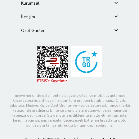
Kurumsal
İletişim
Özel Günler
Türkiye’nin önde gelen online alışveriş sitesi ve mobil uygulaması
Çiçeksepeti’nde, ihtiyacınız olan tüm ürünleri bulabilirsiniz. Çiçek,
Çikolata, Hediye, Kişiye Özel Ürünler ve Hediye Setleri gibi birçok farklı
kategoride aradığınız binlerce ürünü sizlere sunuyor ve zamanında
kapınıza getiriyoruz! Siz de ister sevdiklerinizi mutlu etmek için, ister
kendiniz için sipariş verebilir; Çiçeksepeti Extra’nın fırsatlarla dolu
dünyasıyla tanışarak mutlu bir gün geçirebilirsiniz.