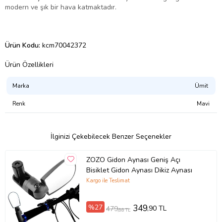
modern ve şık bir hava katmaktadır.
Ürün Kodu:
kcm70042372
Ürün Özellikleri
Marka
Ümit
Renk
Mavi
İlginizi Çekebilecek Benzer Seçenekler
ZOZO Gidon Aynası Geniş Açı
Bisiklet Gidon Aynası Dikiz Aynası
Kargo ile Teslimat
%27
349
,90 TL
479
,88 TL