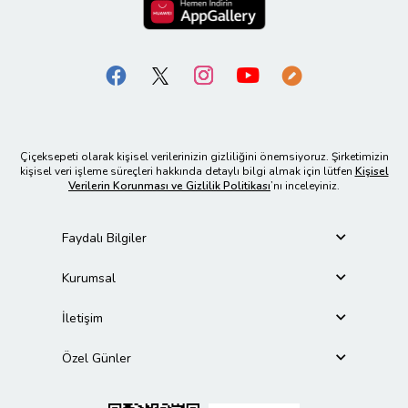
Çiçeksepeti olarak kişisel verilerinizin gizliliğini önemsiyoruz. Şirketimizin
kişisel veri işleme süreçleri hakkında detaylı bilgi almak için lütfen
Kişisel
Verilerin Korunması ve Gizlilik Politikası
’nı inceleyiniz.
Faydalı Bilgiler
Kurumsal
İletişim
Özel Günler