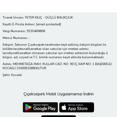
Ticaret Ünvanı: YETER KILIÇ - GÜÇLÜ BALIKÇILIK
Kayıtlı E-Posta Adresi:
[email protected]
Vergi Numarası: 5530469808
Mersis Numarası: -
İletişim: Satıcının Çiçeksepeti tarafından teyit edilmiş iletişim bilgileri ile
birlikte tacir/esnaf/sanatkar olan satıcılar için merkez adresi;
tacir/esnaf/sanatkar olmayan satıcılar için merkez adresinin bulunduğu il
bilgisi, ad, soyad ve T.C. kimlik numarası kayıt altında bulunmaktadır.
Adres: MEHMETAĞA MAH. KULLAR CAD. NO: 90 İÇ KAPI NO: 1 BAŞİSKELE/
KOCAELİ 1500052088/41/TUR
Şehir: Kocaeli
Çiçeksepeti Mobil Uygulamamızı İndirin