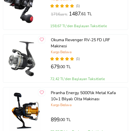
(1)
1487
,61 TL
1716
,48 TL
158,67 TL'den Başlayan Taksitlerle
Okuma Revenger RV-25 FD LRF
Makinesi
Kargo Bedava
(1)
679
,00 TL
72,42 TL'den Başlayan Taksitlerle
Piranha Energy 5000'lik Metal Kafa
10+1 Bilyalı Olta Makinası
Kargo Bedava
899
,00 TL