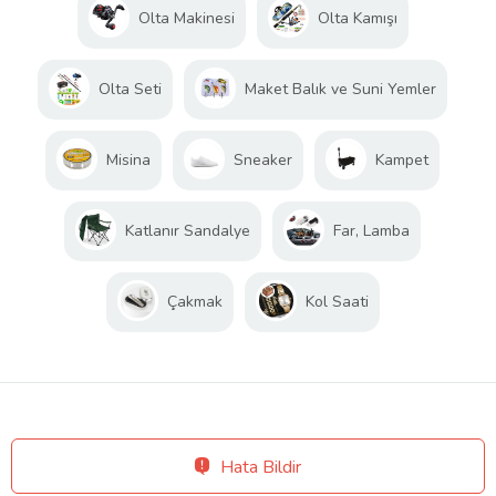
Olta Makinesi
Olta Kamışı
Olta Seti
Maket Balık ve Suni Yemler
Misina
Sneaker
Kampet
Katlanır Sandalye
Far, Lamba
Çakmak
Kol Saati
Hata Bildir