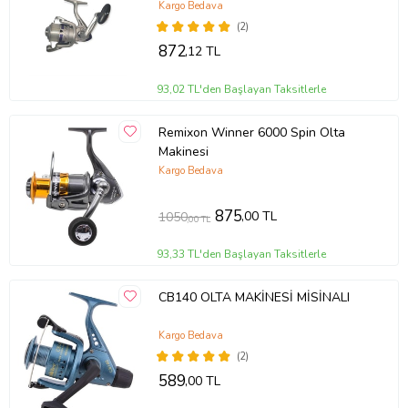
Kargo Bedava
(2)
872
,12 TL
93,02 TL'den Başlayan Taksitlerle
Remixon Winner 6000 Spin Olta
Makinesi
Kargo Bedava
875
,00 TL
1050
,00 TL
93,33 TL'den Başlayan Taksitlerle
CB140 OLTA MAKİNESİ MİSİNALI
Kargo Bedava
(2)
589
,00 TL