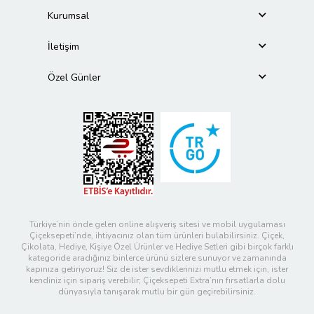
Kurumsal
İletişim
Özel Günler
Türkiye’nin önde gelen online alışveriş sitesi ve mobil uygulaması
Çiçeksepeti’nde, ihtiyacınız olan tüm ürünleri bulabilirsiniz. Çiçek,
Çikolata, Hediye, Kişiye Özel Ürünler ve Hediye Setleri gibi birçok farklı
kategoride aradığınız binlerce ürünü sizlere sunuyor ve zamanında
kapınıza getiriyoruz! Siz de ister sevdiklerinizi mutlu etmek için, ister
kendiniz için sipariş verebilir; Çiçeksepeti Extra’nın fırsatlarla dolu
dünyasıyla tanışarak mutlu bir gün geçirebilirsiniz.