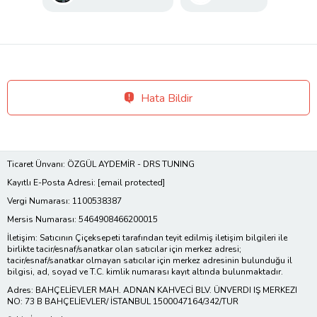
Hata Bildir
Ticaret Ünvanı: ÖZGÜL AYDEMİR - DRS TUNING
Kayıtlı E-Posta Adresi:
[email protected]
Vergi Numarası: 1100538387
Mersis Numarası: 5464908466200015
İletişim: Satıcının Çiçeksepeti tarafından teyit edilmiş iletişim bilgileri ile
birlikte tacir/esnaf/sanatkar olan satıcılar için merkez adresi;
tacir/esnaf/sanatkar olmayan satıcılar için merkez adresinin bulunduğu il
bilgisi, ad, soyad ve T.C. kimlik numarası kayıt altında bulunmaktadır.
Adres: BAHÇELİEVLER MAH. ADNAN KAHVECİ BLV. ÜNVERDI IŞ MERKEZI
NO: 73 B BAHÇELİEVLER/ İSTANBUL 1500047164/342/TUR