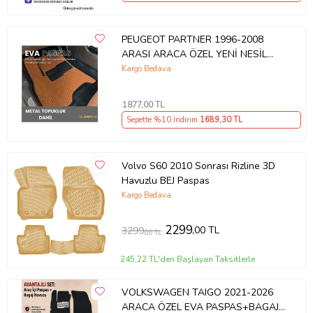
Kendine Özel Kutusu Mevcuttur:
"3D Havuzlu Paspas," kendine özel, şık bir kutu içinde
sunulmaktadır. Bu kutu, paspasların ilk günkü gibi temiz ve güvenli
PEUGEOT PARTNER 1996-2008
bir şekilde saklanmasına imkan verir. Ayrıca, ihtiyaç halinde
ARASI ARACA ÖZEL YENİ NESİL
taşımayı kolaylaştırır.
EVA MAT OTO PASPAS HAVUZLU
Kargo Bedava
EVA ARABA PASPAS
1877
,00 TL
Sepette %10 İndirim
1689
,30 TL
Ürün Kodu:
kcm57349935
Volvo S60 2010 Sonrası Rizline 3D
Havuzlu BEJ Paspas
Kargo Bedava
2299
,00 TL
3299
,00 TL
245,22 TL'den Başlayan Taksitlerle
VOLKSWAGEN TAIGO 2021-2026
ARACA ÖZEL EVA PASPAS+BAGAJ