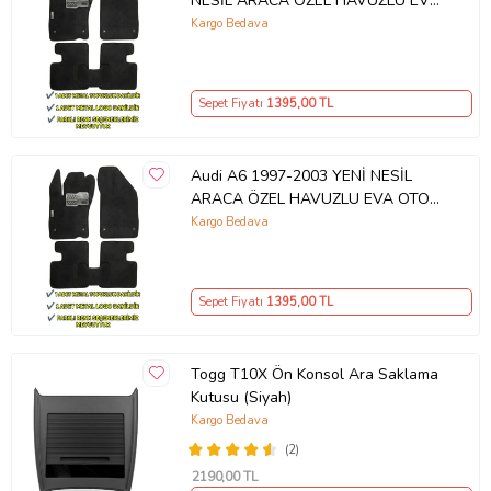
NESİL ARACA ÖZEL HAVUZLU EVA
OTO PASPAS
Kargo Bedava
Sepet Fiyatı
1395
,00 TL
Audi A6 1997-2003 YENİ NESİL
ARACA ÖZEL HAVUZLU EVA OTO
PASPAS
Kargo Bedava
Sepet Fiyatı
1395
,00 TL
Togg T10X Ön Konsol Ara Saklama
Kutusu (Siyah)
Kargo Bedava
(2)
2190
,00 TL