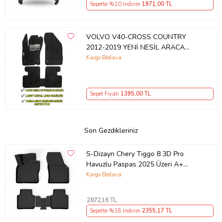
Sepette %10 İndirim
1971
,00 TL
VOLVO V40-CROSS COUNTRY
2012-2019 YENİ NESİL ARACA
ÖZEL HAVUZLU EVA OTO PASPAS
Kargo Bedava
Sepet Fiyatı
1395
,00 TL
Son Gezdikleriniz
S-Dizayn Chery Tiggo 8 3D Pro
Havuzlu Paspas 2025 Üzeri A+
Kalite
Kargo Bedava
2872
,16 TL
Sepette %18 İndirim
2355
,17 TL