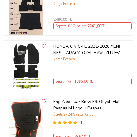
HAVUZU (KAMPANYALI SET)
Kargo Bedava
2490
,00 TL
Sepette %10 İndirim
2241
,00 TL
HONDA CIVIC-FE 2021-2026 YENİ
NESİL ARACA ÖZEL HAVUZLU EVA
OTO PASPAS
Kargo Bedava
Sepet Fiyatı
1395
,00 TL
Eng Aksesuar Bmw E30 Siyah Halı
Paspas M Logolu Paspas
Ücretsiz / 24 Saatte Kargo
(1)
Sepet Fiyatı
989
,10 TL