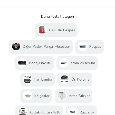
Daha Fazla Kategori
Havuzlu Paspas
Diğer Yedek Parça, Aksesuar
Paspas
Bagaj Havuzu
Krom Aksesuar
Far, Lamba
Ön Koruma
Kolçaklar
Arma Sticker
Koltuk Kılıfları %10
Rüzgarlık