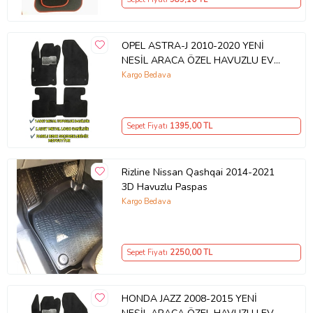
OPEL ASTRA-J 2010-2020 YENİ
NESİL ARACA ÖZEL HAVUZLU EVA
OTO PASPAS
Kargo Bedava
Sepet Fiyatı
1395
,00 TL
Rizline Nissan Qashqai 2014-2021
3D Havuzlu Paspas
Kargo Bedava
Sepet Fiyatı
2250
,00 TL
HONDA JAZZ 2008-2015 YENİ