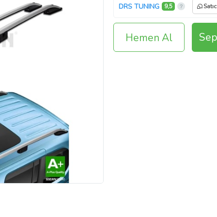
DRS TUNING
9,5
Satıc
Sep
Hemen Al