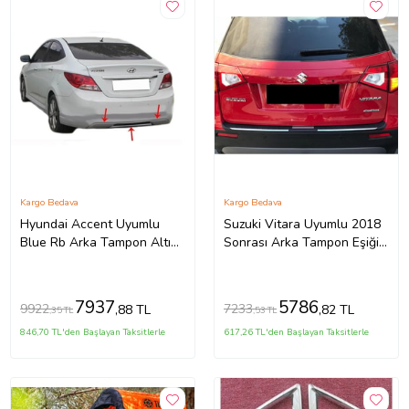
Kargo Bedava
Kargo Bedava
Hyundai Accent Uyumlu
Suzuki Vitara Uyumlu 2018
Blue Rb Arka Tampon Altı
Sonrası Arka Tampon Eşiği
Fiber 2011 Ve Sonrası
2018 Model İthal Üründür
7937
5786
9922
7233
,88 TL
,82 TL
,35 TL
,53 TL
846,70 TL'den Başlayan Taksitlerle
617,26 TL'den Başlayan Taksitlerle