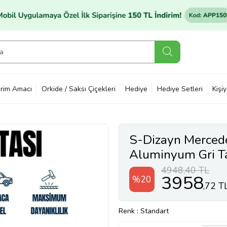
rim Amacı
Orkide / Saksı Çiçekleri
Hediye
Hediye Setleri
Kişi
S-Dizayn Mercede
Aluminyum Gri T
Kalite
4948,40 TL
3958
%20
,72 T
Renk
: Standart