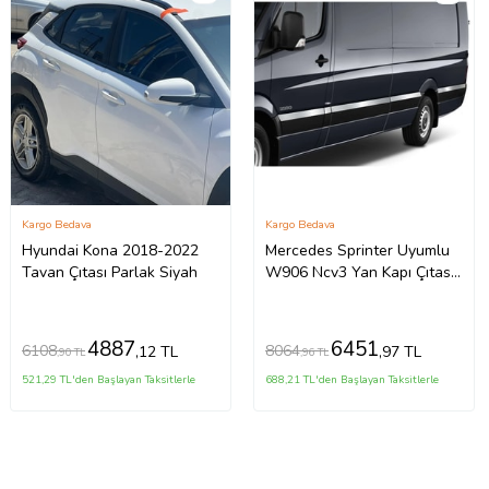
Kargo Bedava
Kargo Bedava
Hyundai Kona 2018-2022
Mercedes Sprinter Uyumlu
Tavan Çıtası Parlak Siyah
W906 Ncv3 Yan Kapı Çıtası
10 Parça Krom (Extra Uzun)
2006 Ve Sonrası
4887
6451
6108
8064
,12 TL
,97 TL
,90 TL
,96 TL
521,29 TL'den Başlayan Taksitlerle
688,21 TL'den Başlayan Taksitlerle