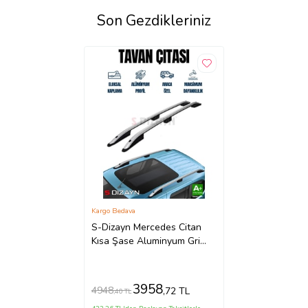
Son Gezdikleriniz
Kargo Bedava
S-Dizayn Mercedes Citan
Kısa Şase Aluminyum Gri
Tavan Çıtası 2012-2021 A+
Kalite
3958
4948
,72 TL
,40 TL