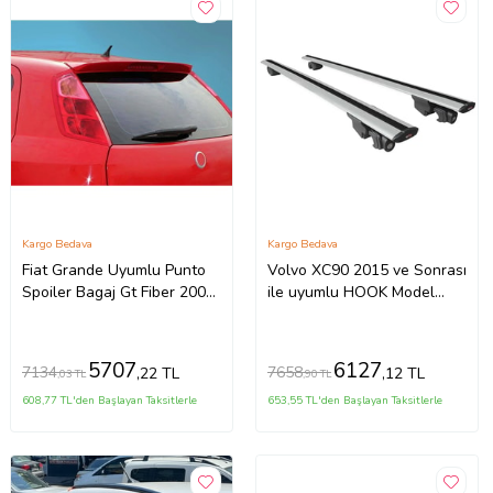
Kargo Bedava
Kargo Bedava
Fiat Grande Uyumlu Punto
Volvo XC90 2015 ve Sonrası
Spoiler Bagaj Gt Fiber 2005-
ile uyumlu HOOK Model
2010
Anahtar Kilitli Ara Atkı
Tavan Barı GRİ
5707
6127
7134
7658
,22 TL
,12 TL
,03 TL
,90 TL
608,77 TL'den Başlayan Taksitlerle
653,55 TL'den Başlayan Taksitlerle