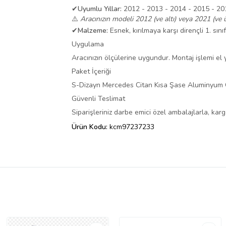
✔
Uyumlu Yıllar:
2012 - 2013 - 2014 - 2015 - 201
⚠️
Aracınızın modeli 2012 (ve altı) veya 2021 (ve ü
✔
Malzeme:
Esnek, kırılmaya karşı dirençli 1. sını
Uygulama
Aracınızın ölçülerine uygundur. Montaj işlemi el ya
Paket İçeriği
S-Dizayn Mercedes Citan Kısa Şase Aluminyum G
Güvenli Teslimat
Siparişleriniz darbe emici özel ambalajlarla, ka
Ürün Kodu:
kcm97237233