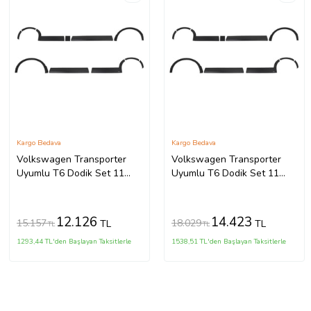
Kargo Bedava
Kargo Bedava
Volkswagen Transporter
Volkswagen Transporter
Uyumlu T6 Dodik Set 11
Uyumlu T6 Dodik Set 11
Parça ABS K.Ş. 2010 2014
Parça ABS U.Ş. 2010 2014
Model Aras
Model Arası
12.126
14.423
15.157
18.029
TL
TL
TL
TL
1293,44 TL'den Başlayan Taksitlerle
1538,51 TL'den Başlayan Taksitlerle