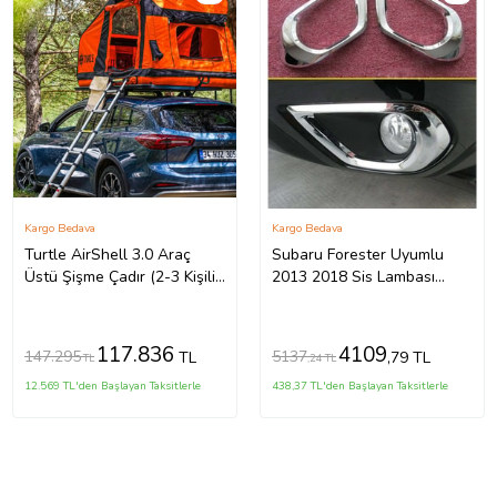
Kargo Bedava
Kargo Bedava
Turtle AirShell 3.0 Araç
Subaru Forester Uyumlu
Üstü Şişme Çadır (2-3 Kişilik
2013 2018 Sis Lambası
Çadır)
Kaplama Krom Parça
117.836
4109
147.295
5137
TL
,79 TL
TL
,24 TL
12.569 TL'den Başlayan Taksitlerle
438,37 TL'den Başlayan Taksitlerle