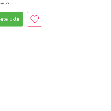
ıya Sor
ete Ekle