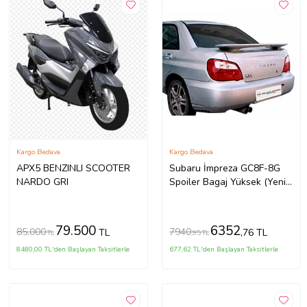
Kargo Bedava
Kargo Bedava
APX5 BENZINLI SCOOTER
Subaru İmpreza GC8F-8G
NARDO GRI
Spoiler Bagaj Yüksek (Yeni
Md)(ışıklı) Fiber
79.500
6352
85.000
7940
TL
,76 TL
TL
,95 TL
8480,00 TL'den Başlayan Taksitlerle
677,62 TL'den Başlayan Taksitlerle