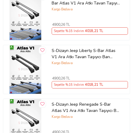
Bar Atlas V1 Ara Atkı Tavan Taşıyıcı
Barı Gri 130 Cm 1999-2004 A+
Kargo Bedava
Kalite
4900
,26 TL
Sepette %18 İndirim
4018
,21 TL
S-Dizayn Jeep Liberty S-Bar Atlas
V1 Ara Atkı Tavan Taşıyıcı Barı
Siyah 130 Cm 2002-2007 A+ Kalite
Kargo Bedava
4900
,26 TL
Sepette %18 İndirim
4018
,21 TL
S-Dizayn Jeep Renegade S-Bar
Atlas V1 Ara Atkı Tavan Taşıyıcı Barı
Gri 130 Cm 2014 Üzeri A+ Kalite
Kargo Bedava
4900
,26 TL