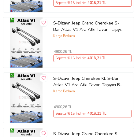
Sepette %18 İndirim
4018
,21 TL
Güvenli Teslimat
Siparişleriniz darbe emici özel ambalajlarla, kargoda zarar
görmeyecek şekilde paketlenerek tarafınıza ulaştırılır. %100
S-Dizayn Jeep Grand Cherokee S-
Müşteri memnuniyeti garantisiyle.
Bar Atlas V1 Ara Atkı Tavan Taşıyıcı
Ürün Kodu:
kcm60752194
Barı Gri 130 Cm 2004-2010 A+
Kargo Bedava
Kalite
4900
,26 TL
Sepette %18 İndirim
4018
,21 TL
S-Dizayn Jeep Cherokee KL S-Bar
Atlas V1 Ara Atkı Tavan Taşıyıcı Barı
Gri 130 Cm 2013-2023 A+ Kalite
Kargo Bedava
4900
,26 TL
Sepette %18 İndirim
4018
,21 TL
S-Dizayn Jeep Grand Cherokee S-