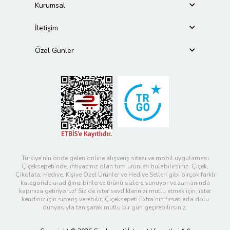
Kurumsal
İletişim
Özel Günler
Türkiye’nin önde gelen online alışveriş sitesi ve mobil uygulaması
Çiçeksepeti’nde, ihtiyacınız olan tüm ürünleri bulabilirsiniz. Çiçek,
Çikolata, Hediye, Kişiye Özel Ürünler ve Hediye Setleri gibi birçok farklı
kategoride aradığınız binlerce ürünü sizlere sunuyor ve zamanında
kapınıza getiriyoruz! Siz de ister sevdiklerinizi mutlu etmek için, ister
kendiniz için sipariş verebilir; Çiçeksepeti Extra’nın fırsatlarla dolu
dünyasıyla tanışarak mutlu bir gün geçirebilirsiniz.