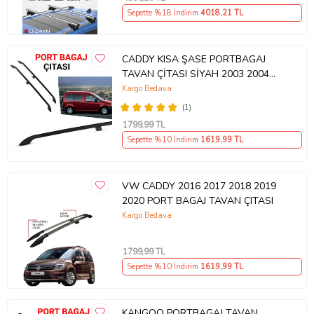
Sepette %18 İndirim
4018
,21 TL
CADDY KISA ŞASE PORTBAGAJ
TAVAN ÇİTASI SİYAH 2003 2004
2005 2006 2007 2008 2009 2010
Kargo Bedava
(1)
1799
,99 TL
Sepette %10 İndirim
1619
,99 TL
VW CADDY 2016 2017 2018 2019
2020 PORT BAGAJ TAVAN ÇITASI
Kargo Bedava
1799
,99 TL
Sepette %10 İndirim
1619
,99 TL
KANGOO PORTBAGAJ TAVAN