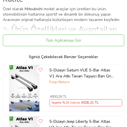
Özel olarak
Mitsubishi
model araçlar için üretilen bu ürün,
otomobilinizin hatlarına sportif ve dinamik bir dokunuş yapar.
Aracınızın orijinal hatlarıyla bütünleşen modern tasarımı keşfedin.
✨ Ürün Özellikleri ve Avantajları
✔
Uyumlu Yıllar:
2001 - 2002 - 2003 - 2004 - 2005 - 2006 - 2007 -
Tüm Açıklamayı Gör
2008 modelleriyle tam uyumludur.
⚠️
Aracınızın modeli 2001 (ve altı) veya 2008 (ve üstü) ise, kasa
koduna (Makyajlı Kasa) göre kontrol etmenizi rica ederiz.
İlginizi Çekebilecek Benzer Seçenekler
✔
Malzeme:
Dayanıklı ve uzun ömürlü malzeme.
Montaj: Vidalama
S-Dizayn Saturn VUE S-Bar Atlas
V1 Ara Atkı Tavan Taşıyıcı Barı Gri
Ürün, vida noktalarından sabitlenerek monte edilir. Sağlamlık için
130 Cm 2001-2009 A+ Kalite
Kargo Bedava
vidalama önerilir.
S-Dizayn Mitsubishi Airtrek S-Bar Atlas V1 Ara Atkı Tavan Taşıyıcı
Barı Gri 130 Cm 2001-2008 A+ Kalite Özel olarak Mitsubishi model
4900
,26 TL
araçlar için üretilen bu ürün, otomobilinizin hatlarına sportif ve
Sepette %18 İndirim
4018
,21 TL
dinamik bir dokunuş yapar. Aracınızın orijinal hatlarıyla bütünleşen
modern tasarımı keşfedin.- ✔ 2001 - 2002 - 2003 - 2004 - 2005 -
2006 - 2007 - 2008 modelleriyle tam uyumludur.- Aracınızın modeli
S-Dizayn Jeep Liberty S-Bar Atlas
2001 (ve altı) veya 2008 (ve üstü) ise, kasa koduna (Makyajlı Kasa)