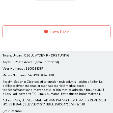
Hata Bildir
Ticaret Ünvanı: ÖZGÜL AYDEMİR - DRS TUNING
Kayıtlı E-Posta Adresi:
[email protected]
Vergi Numarası: 1100538387
Mersis Numarası: 5464908466200015
İletişim: Satıcının Çiçeksepeti tarafından teyit edilmiş iletişim bilgileri ile
birlikte tacir/esnaf/sanatkar olan satıcılar için merkez adresi;
tacir/esnaf/sanatkar olmayan satıcılar için merkez adresinin bulunduğu il
bilgisi, ad, soyad ve T.C. kimlik numarası kayıt altında bulunmaktadır.
Adres: BAHÇELİEVLER MAH. ADNAN KAHVECİ BLV. ÜNVERDI IŞ MERKEZI
NO: 73 B BAHÇELİEVLER/ İSTANBUL 1500047164/342/TUR
Şehir: İstanbul