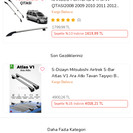
ÇITASI2008 2009 2010 2011 2012
2013 2014 2015 2016 2017 2018
Kargo Bedava
2019 2020
(1)
1799
,99 TL
Sepette %10 İndirim
1619
,99 TL
Son Gezdikleriniz
S-Dizayn Mitsubishi Airtrek S-Bar
Atlas V1 Ara Atkı Tavan Taşıyıcı Barı
Gri 130 Cm 2001-2008 A+ Kalite
Kargo Bedava
4900
,26 TL
Sepette %18 İndirim
4018
,21 TL
Daha Fazla Kategori