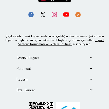
Çiçeksepeti olarak kişisel verilerinizin gizliliğini önemsiyoruz. Şirketimizin
kişisel veri işleme süreçleri hakkında detaylı bilgi almak için lütfen
Kişisel
Verilerin Korunması ve Gizlilik Politikası
’nı inceleyiniz.
Faydalı Bilgiler
Kurumsal
İletişim
Özel Günler