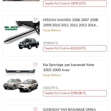
Sepette %10 İndirim
1979
,10 TL
NİSSAN NAVARA 2006 2007 2008
2009 2010 2011 2012 2013 2014
2015 Araca Özel Yan Basamak
Kargo Bedava
6799
,00 TL
Sepette %10 İndirim
6119
,10 TL
Kia Sportage yan basamak füme
2003-2009 Arası
Kargo Bedava
6433
,75 TL
Sepette %10 İndirim
5790
,38 TL
QASHQAİ YAN BASAMAK OMSA