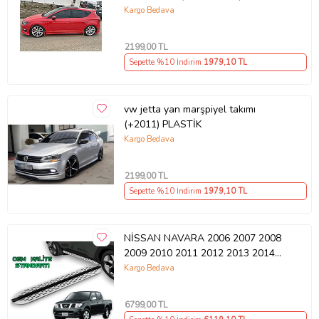
2020)
Kargo Bedava
2199
,00 TL
Sepette %10 İndirim
1979
,10 TL
vw jetta yan marşpiyel takımı
(+2011) PLASTİK
Kargo Bedava
2199
,00 TL
Sepette %10 İndirim
1979
,10 TL
NİSSAN NAVARA 2006 2007 2008
2009 2010 2011 2012 2013 2014
2015 Araca Özel Yan Basamak
Kargo Bedava
6799
,00 TL