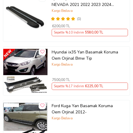
NEVADA 2021 2022 2023 2024
2025
Kargo Bedava
(1)
6200
,00 TL
Sepette %10 İndirim
5580
,00 TL
Hyundai ix35 Yan Basamak Koruma
Oem Orjinal Bmw Tip
Kargo Bedava
7500
,00 TL
Sepette %17 İndirim
6225
,00 TL
Ford Kuga Yan Basamak Koruma
Oem Orjinal 2012-
Kargo Bedava