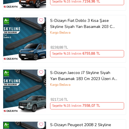
Sepette %18 İndirim
7156
,98 TL
Ürün Kodu:
kcm41927576
S-Dizayn Fiat Doblo 3 Kısa Şase
Skyline Siyah Yan Basamak 203 Cm
2023 Üzeri A+ Kalite
Kargo Bedava
8238
,88 TL
Sepette %18 İndirim
6755
,88 TL
S-Dizayn Jaecoo J7 Skyline Siyah
Yan Basamak 183 Cm 2023 Üzeri A+
Kalite
Kargo Bedava
9217
,16 TL
Sepette %18 İndirim
7558
,07 TL
S-Dizayn Peugeot 2008 2 Skyline