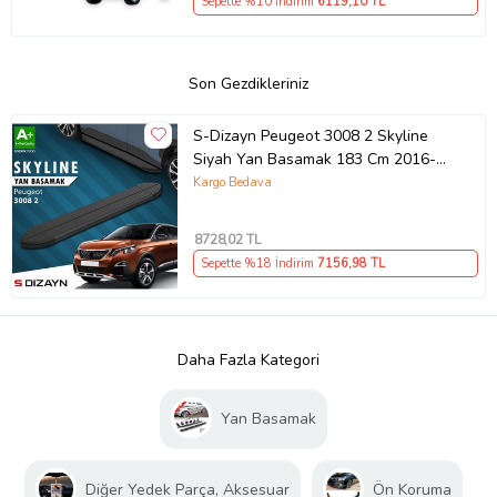
Sepette %10 İndirim
6119
,10 TL
Son Gezdikleriniz
S-Dizayn Peugeot 3008 2 Skyline
Siyah Yan Basamak 183 Cm 2016-
2023 A+ Kalite
Kargo Bedava
8728
,02 TL
Sepette %18 İndirim
7156
,98 TL
Daha Fazla Kategori
Yan Basamak
Diğer Yedek Parça, Aksesuar
Ön Koruma