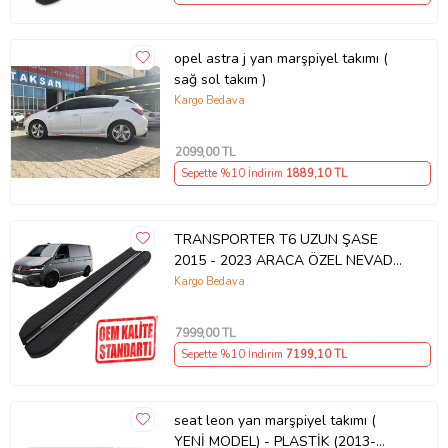
opel astra j yan marşpiyel takımı (
sağ sol takım )
Kargo Bedava
2099
,00 TL
Sepette %10 İndirim
1889
,10 TL
TRANSPORTER T6 UZUN ŞASE
2015 - 2023 ARACA ÖZEL NEVADA
SİYAH YAN BASAMAK
Kargo Bedava
7999
,00 TL
Sepette %10 İndirim
7199
,10 TL
seat leon yan marşpiyel takımı (
YENİ MODEL) - PLASTİK (2013-