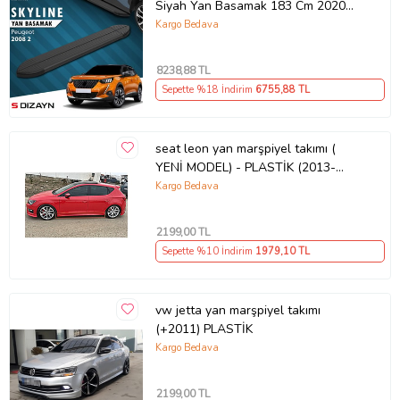
Siyah Yan Basamak 183 Cm 2020
Üzeri A+ Kalite
Kargo Bedava
8238
,88 TL
Sepette %18 İndirim
6755
,88 TL
seat leon yan marşpiyel takımı (
YENİ MODEL) - PLASTİK (2013-
2020)
Kargo Bedava
2199
,00 TL
Sepette %10 İndirim
1979
,10 TL
vw jetta yan marşpiyel takımı
(+2011) PLASTİK
Kargo Bedava
2199
,00 TL