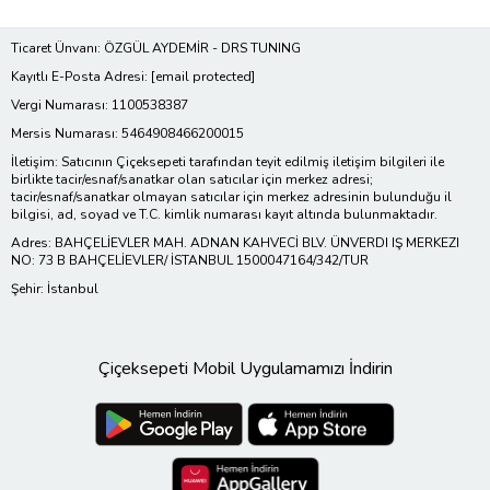
Ticaret Ünvanı: ÖZGÜL AYDEMİR - DRS TUNING
Kayıtlı E-Posta Adresi:
[email protected]
Vergi Numarası: 1100538387
Mersis Numarası: 5464908466200015
İletişim: Satıcının Çiçeksepeti tarafından teyit edilmiş iletişim bilgileri ile
birlikte tacir/esnaf/sanatkar olan satıcılar için merkez adresi;
tacir/esnaf/sanatkar olmayan satıcılar için merkez adresinin bulunduğu il
bilgisi, ad, soyad ve T.C. kimlik numarası kayıt altında bulunmaktadır.
Adres: BAHÇELİEVLER MAH. ADNAN KAHVECİ BLV. ÜNVERDI IŞ MERKEZI
NO: 73 B BAHÇELİEVLER/ İSTANBUL 1500047164/342/TUR
Şehir: İstanbul
Çiçeksepeti Mobil Uygulamamızı İndirin