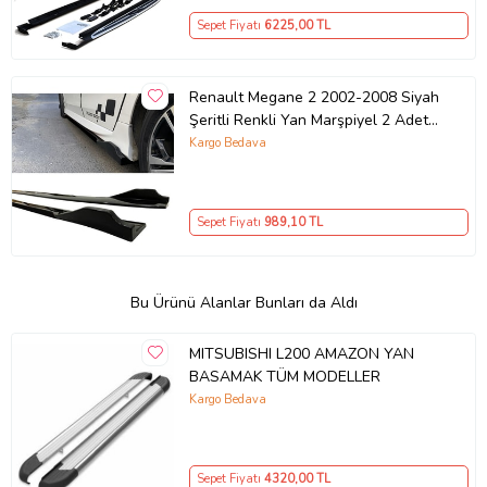
Sepet Fiyatı
6225
,00 TL
Renault Megane 2 2002-2008 Siyah
Şeritli Renkli Yan Marşpiyel 2 Adet
Piona Black
Kargo Bedava
Sepet Fiyatı
989
,10 TL
Bu Ürünü Alanlar Bunları da Aldı
MITSUBISHI L200 AMAZON YAN
BASAMAK TÜM MODELLER
Kargo Bedava
Sepet Fiyatı
4320
,00 TL