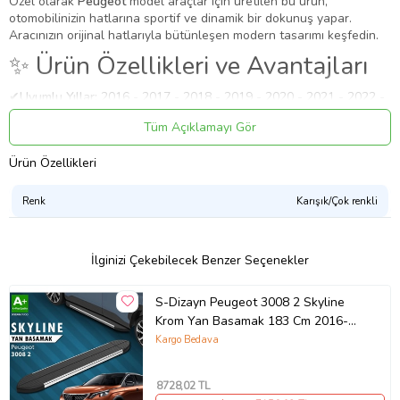
Özel olarak
Peugeot
model araçlar için üretilen bu ürün,
otomobilinizin hatlarına sportif ve dinamik bir dokunuş yapar.
Aracınızın orijinal hatlarıyla bütünleşen modern tasarımı keşfedin.
✨ Ürün Özellikleri ve Avantajları
✔
Uyumlu Yıllar:
2016 - 2017 - 2018 - 2019 - 2020 - 2021 - 2022 -
2023 modelleriyle tam uyumludur.
Tüm Açıklamayı Gör
⚠️
Aracınızın modeli 2016 (ve altı) veya 2023 (ve üstü) ise, kasa
koduna (Makyajlı Kasa) göre kontrol etmenizi rica ederiz.
Ürün Özellikleri
✔
Malzeme:
Esnek, kırılmaya karşı dirençli 1. sınıf ABS plastik.
Uygulama
Renk
Karışık/Çok renkli
Aracınızın ölçülerine uygundur. Montaj işlemi el yatkınlığı
gerektirebilir.
Paket İçeriği
İlginizi Çekebilecek Benzer Seçenekler
S-Dizayn Peugeot 3008 2 Skyline Siyah Yan Basamak 183 Cm
2016-2023 A+ Kalite
S-Dizayn Peugeot 3008 2 Skyline
Krom Yan Basamak 183 Cm 2016-
Güvenli Teslimat
2023 A+ Kalite
Kargo Bedava
Siparişleriniz darbe emici özel ambalajlarla, kargoda zarar
görmeyecek şekilde paketlenerek tarafınıza ulaştırılır. %100
Müşteri memnuniyeti garantisiyle.
8728
,02 TL