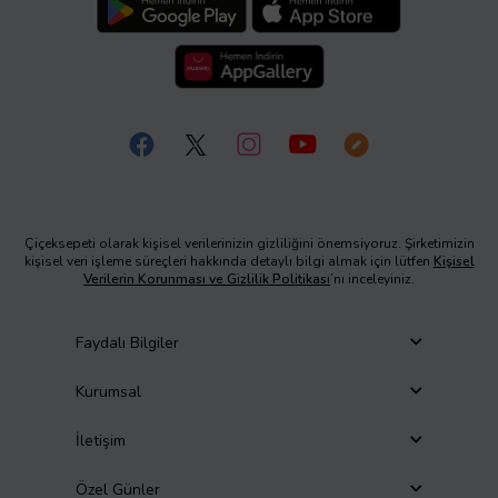
Çiçeksepeti olarak kişisel verilerinizin gizliliğini önemsiyoruz. Şirketimizin
kişisel veri işleme süreçleri hakkında detaylı bilgi almak için lütfen
Kişisel
Verilerin Korunması ve Gizlilik Politikası
’nı inceleyiniz.
Faydalı Bilgiler
Kurumsal
İletişim
Özel Günler