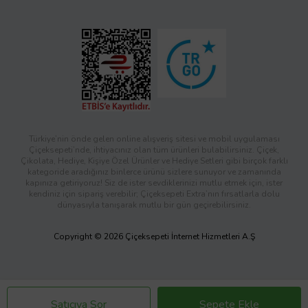
Türkiye’nin önde gelen online alışveriş sitesi ve mobil uygulaması
Çiçeksepeti’nde, ihtiyacınız olan tüm ürünleri bulabilirsiniz. Çiçek,
Çikolata, Hediye, Kişiye Özel Ürünler ve Hediye Setleri gibi birçok farklı
kategoride aradığınız binlerce ürünü sizlere sunuyor ve zamanında
kapınıza getiriyoruz! Siz de ister sevdiklerinizi mutlu etmek için, ister
kendiniz için sipariş verebilir; Çiçeksepeti Extra’nın fırsatlarla dolu
dünyasıyla tanışarak mutlu bir gün geçirebilirsiniz.
Copyright © 2026 Çiçeksepeti İnternet Hizmetleri A.Ş
Satıcıya Sor
Sepete Ekle