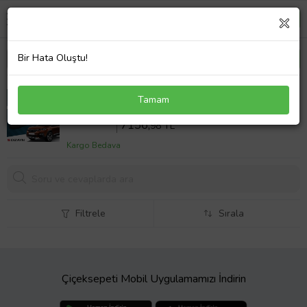
Bir Hata Oluştu!
S-Dizayn Peugeot 3008 2 Skyline Siyah Yan
Tamam
Basamak 183 Cm 2016-2023 A+ Kalite
Sepette %18 İndirim
8728
,02 TL
7156,
98 TL
Kargo Bedava
Filtrele
Sırala
Çiçeksepeti Mobil Uygulamamızı İndirin