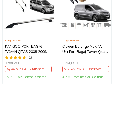
Kargo Bedava
Kargo Bedava
KANGOO PORTBAGAJ
Citroen Berlingo Maxi Van
TAVAN ÇITASI2008 2009
Üst Port Bagaj Tavan Çıtası
2010 2011 2012 2013 2014
Siyah 2019 Sonrası
(1)
2015 2016 2017 2018 2019
1799
,99 TL
3534
,14 TL
2020
Sepette %10 İndirim
1619
,99 TL
Sepette %17 İndirim
2933
,34 TL
172,79 TL'den Başlayan Taksitlerle
312,88 TL'den Başlayan Taksitlerle