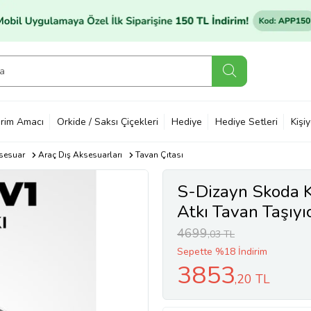
rim Amacı
Orkide / Saksı Çiçekleri
Hediye
Hediye Setleri
Kişi
sesuar
Araç Dış Aksesuarları
Tavan Çıtası
S-Dizayn Skoda 
Atkı Tavan Taşıyı
Üzeri A+ Kalite
4699
,03 TL
Sepette %18 İndirim
3853
,20 TL