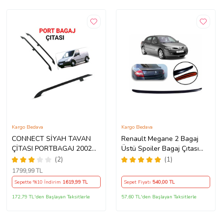
Kargo Bedava
Kargo Bedava
CONNECT SİYAH TAVAN
Renault Megane 2 Bagaj
ÇİTASI PORTBAGAJ 2002
Üstü Spoiler Bagaj Çıtası
2003 2004 2005 2006 2007
Parlak Siyah 115
(2)
(1)
2008 2009 2010 2011 2012
1799
,99 TL
2013 2014
Sepette %10 İndirim
1619
,99 TL
Sepet Fiyatı
540
,00 TL
172,79 TL'den Başlayan Taksitlerle
57,60 TL'den Başlayan Taksitlerle