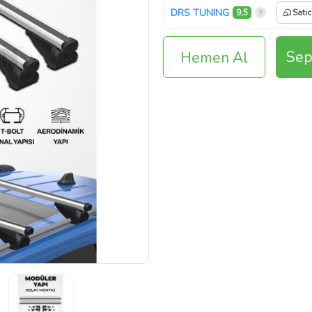
DRS TUNING
9,5
Satıc
Sep
Hemen Al