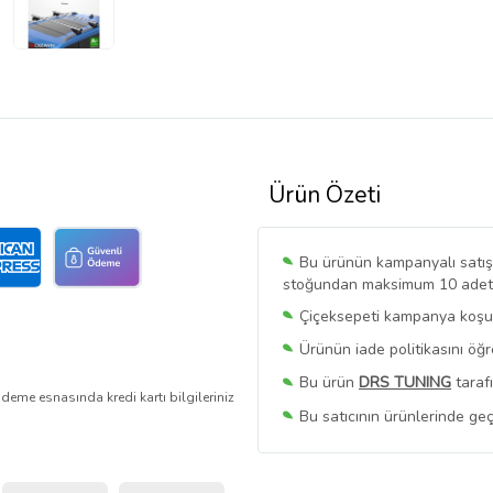
Ürün Özeti
Bu ürünün kampanyalı satışı 
stoğundan maksimum 10 adet sa
Çiçeksepeti kampanya koşull
Ürünün iade politikasını öğ
Bu ürün
DRS TUNING
taraf
deme esnasında kredi kartı bilgileriniz
Bu satıcının ürünlerinde geç
Bu Satıcının
Tüm Ürünlerini
Ürün sayfasında gördüğünüz f