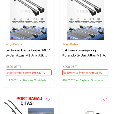
Kargo Bedava
Kargo Bedava
S-Dizayn Dacia Logan MCV
S-Dizayn Ssangyong
S-Bar Atlas V1 Ara Atkı
Korando S-Bar Atlas V1 Ara
Tavan Taşıyıcı Barı Gri 120
Atkı Tavan Taşıyıcı Barı Gri
Cm 2013-2020 A+ Kalite
130 Cm 2019 Üzeri A+
4699
,03 TL
4900
,26 TL
Kalite
Sepette %18 İndirim
3853
,20 TL
Sepette %18 İndirim
4018
,21 TL
411,00 TL'den Başlayan Taksitlerle
428,60 TL'den Başlayan Taksitlerle