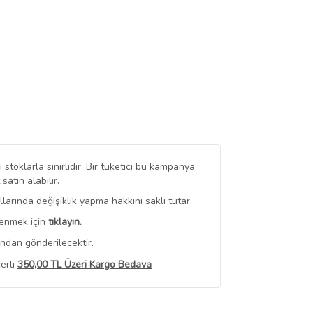
stoklarla sınırlıdır. Bir tüketici bu kampanya
tın alabilir.
arında değişiklik yapma hakkını saklı tutar.
renmek için
tıklayın.
ından gönderilecektir.
erli
350,00 TL Üzeri Kargo Bedava
 Görüntüle
iyat bilgileri, satıcı tarafından