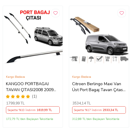
Kargo Bedava
Kargo Bedava
KANGOO PORTBAGAJ
Citroen Berlingo Maxi Van
TAVAN ÇITASI2008 2009
Üst Port Bagaj Tavan Çıtası
2010 2011 2012 2013 2014
Siyah 2019 Sonrası
(1)
2015 2016 2017 2018 2019
1799
,99 TL
3534
,14 TL
2020
Sepette %10 İndirim
1619
,99 TL
Sepette %17 İndirim
2933
,34 TL
172,79 TL'den Başlayan Taksitlerle
312,88 TL'den Başlayan Taksitlerle