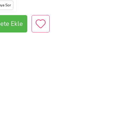
ıya Sor
ete Ekle