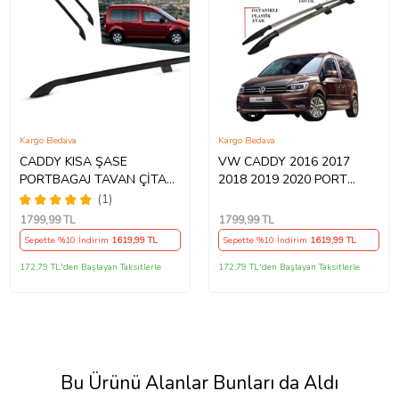
Kargo Bedava
Kargo Bedava
CADDY KISA ŞASE
VW CADDY 2016 2017
PORTBAGAJ TAVAN ÇİTASI
2018 2019 2020 PORT
SİYAH 2003 2004 2005
BAGAJ TAVAN ÇITASI
(1)
2006 2007 2008 2009 2010
1799
,99 TL
1799
,99 TL
Sepette %10 İndirim
1619
,99 TL
Sepette %10 İndirim
1619
,99 TL
172,79 TL'den Başlayan Taksitlerle
172,79 TL'den Başlayan Taksitlerle
Bu Ürünü Alanlar Bunları da Aldı