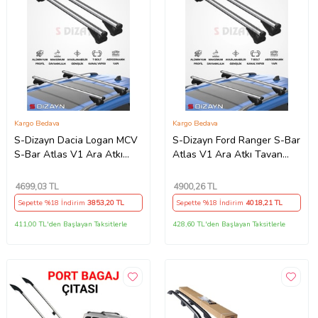
Kargo Bedava
Kargo Bedava
S-Dizayn Dacia Logan MCV
S-Dizayn Ford Ranger S-Bar
S-Bar Atlas V1 Ara Atkı
Atlas V1 Ara Atkı Tavan
Tavan Taşıyıcı Barı Gri 120
Taşıyıcı Barı Gri 140 Cm
Cm 2006-2012 A+ Kalite
2012-2022 A+ Kalite
4699
,03 TL
4900
,26 TL
Sepette %18 İndirim
3853
,20 TL
Sepette %18 İndirim
4018
,21 TL
411,00 TL'den Başlayan Taksitlerle
428,60 TL'den Başlayan Taksitlerle