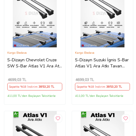
Kargo Bedava
Kargo Bedava
S-Dizayn Chevrolet Cruze
S-Dizayn Suzuki İgnis S-Bar
SW S-Bar Atlas V1 Ara Atkı
Atlas V1 Ara Atkı Tavan
Tavan Taşıyıcı Barı Gri 120
Taşıyıcı Barı Gri 120 Cm
Cm 2011-2016 A+ Kalite
2000-2005 A+ Kalite
4699
,03 TL
4699
,03 TL
Sepette %18 İndirim
3853
,20 TL
Sepette %18 İndirim
3853
,20 TL
411,00 TL'den Başlayan Taksitlerle
411,00 TL'den Başlayan Taksitlerle