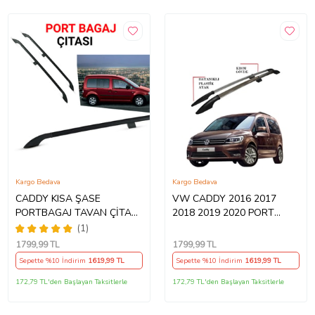
Kargo Bedava
Kargo Bedava
CADDY KISA ŞASE
VW CADDY 2016 2017
PORTBAGAJ TAVAN ÇİTASI
2018 2019 2020 PORT
SİYAH 2003 2004 2005
BAGAJ TAVAN ÇITASI
(1)
2006 2007 2008 2009 2010
1799
,99 TL
1799
,99 TL
Sepette %10 İndirim
1619
,99 TL
Sepette %10 İndirim
1619
,99 TL
172,79 TL'den Başlayan Taksitlerle
172,79 TL'den Başlayan Taksitlerle