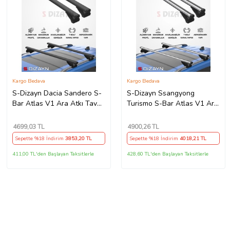
Kargo Bedava
Kargo Bedava
S-Dizayn Dacia Sandero S-
S-Dizayn Ssangyong
Bar Atlas V1 Ara Atkı Tavan
Turismo S-Bar Atlas V1 Ara
Taşıyıcı Barı Siyah 120 Cm
Atkı Tavan Taşıyıcı Barı Gri
2013-2020 A+ Kalite
130 Cm 2013-2019 A+
4699
,03 TL
4900
,26 TL
Kalite
Sepette %18 İndirim
3853
,20 TL
Sepette %18 İndirim
4018
,21 TL
411,00 TL'den Başlayan Taksitlerle
428,60 TL'den Başlayan Taksitlerle