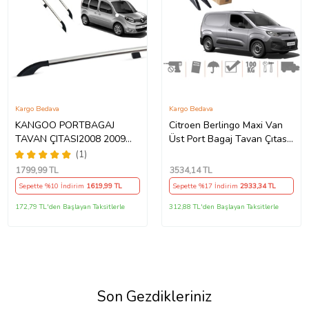
Kargo Bedava
Kargo Bedava
KANGOO PORTBAGAJ
Citroen Berlingo Maxi Van
TAVAN ÇITASI2008 2009
Üst Port Bagaj Tavan Çıtası
2010 2011 2012 2013 2014
Siyah 2019 Sonrası
(1)
2015 2016 2017 2018 2019
1799
,99 TL
3534
,14 TL
2020
Sepette %10 İndirim
1619
,99 TL
Sepette %17 İndirim
2933
,34 TL
172,79 TL'den Başlayan Taksitlerle
312,88 TL'den Başlayan Taksitlerle
Son Gezdikleriniz