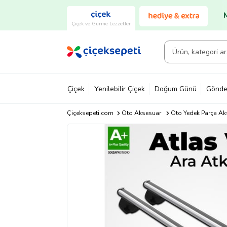
Çiçek ve Gurme Lezzetler
Çiçek
Yenilebilir Çiçek
Doğum Günü
Gönde
Çiçeksepeti.com
Oto Aksesuar
Oto Yedek Parça Ak