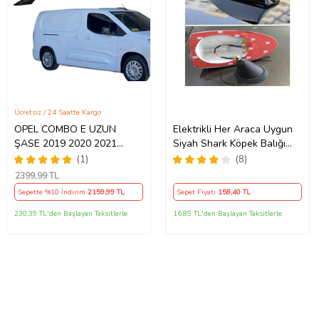
Ücretsiz / 24 Saatte Kargo
OPEL COMBO E UZUN
Elektrikli Her Araca Uygun
ŞASE 2019 2020 2021
Siyah Shark Köpek Balığı
PORTBAGAJ TAVAN ÇİTASI
Balina Tavan Anteni
(1)
(8)
GRİ
2399
,99 TL
Sepette %10 İndirim
2159
,99 TL
Sepet Fiyatı
158
,40 TL
230,39 TL'den Başlayan Taksitlerle
16,89 TL'den Başlayan Taksitlerle