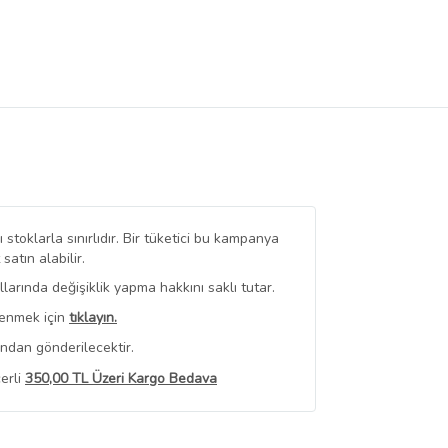
stoklarla sınırlıdır. Bir tüketici bu kampanya
tın alabilir.
arında değişiklik yapma hakkını saklı tutar.
renmek için
tıklayın.
ından gönderilecektir.
erli
350,00 TL Üzeri Kargo Bedava
 Görüntüle
iyat bilgileri, satıcı tarafından