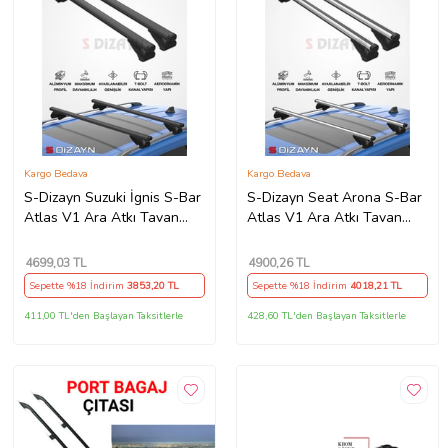
Kargo Bedava
Kargo Bedava
S-Dizayn Suzuki İgnis S-Bar
S-Dizayn Seat Arona S-Bar
Atlas V1 Ara Atkı Tavan
Atlas V1 Ara Atkı Tavan
Taşıyıcı Barı Siyah 120 Cm
Taşıyıcı Barı Gri 130 Cm
2000-2005 A+ Kalite
2017 Üzeri A+ Kalite
4699
,03 TL
4900
,26 TL
Sepette %18 İndirim
3853
,20 TL
Sepette %18 İndirim
4018
,21 TL
411,00 TL'den Başlayan Taksitlerle
428,60 TL'den Başlayan Taksitlerle