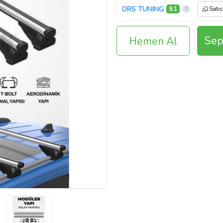
DRS TUNING
9,1
Satıc
Sep
Hemen Al