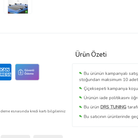
Ürün Özeti
Bu ürünün kampanyalı satışı 
stoğundan maksimum 10 adet sa
Çiçeksepeti kampanya koşull
Ürünün iade politikasını öğ
Bu ürün
DRS TUNING
taraf
deme esnasında kredi kartı bilgileriniz
Bu satıcının ürünlerinde geç
Bu Satıcının
Tüm Ürünlerini
Ürün sayfasında gördüğünüz f