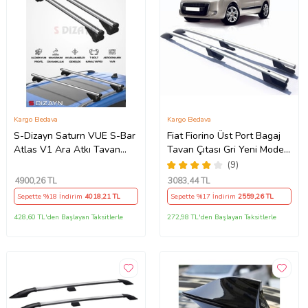
Kargo Bedava
Kargo Bedava
S-Dizayn Saturn VUE S-Bar
Fiat Fiorino Üst Port Bagaj
Atlas V1 Ara Atkı Tavan
Tavan Çıtası Gri Yeni Model
Taşıyıcı Barı Gri 130 Cm
Lüks Tip
(9)
2001-2009 A+ Kalite
4900
,26 TL
3083
,44 TL
Sepette %18 İndirim
4018
,21 TL
Sepette %17 İndirim
2559
,26 TL
428,60 TL'den Başlayan Taksitlerle
272,98 TL'den Başlayan Taksitlerle