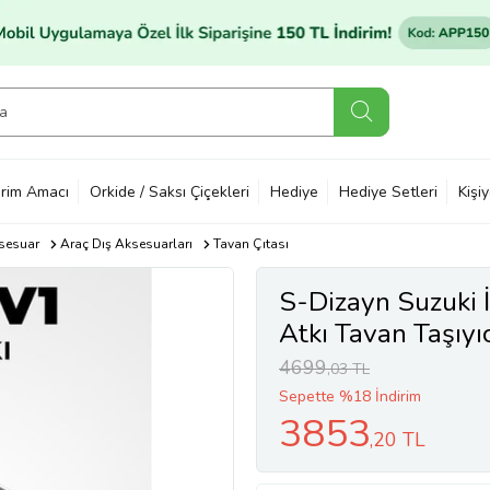
rim Amacı
Orkide / Saksı Çiçekleri
Hediye
Hediye Setleri
Kişi
sesuar
Araç Dış Aksesuarları
Tavan Çıtası
S-Dizayn Suzuki 
Atkı Tavan Taşıyı
2005 A+ Kalite
4699
,03 TL
Sepette %18 İndirim
3853
,20 TL