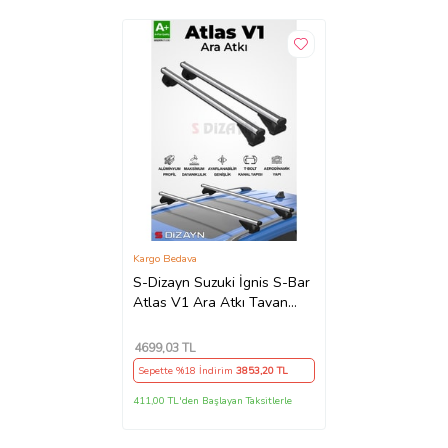
Kargo Bedava
S-Dizayn Suzuki İgnis S-Bar
Atlas V1 Ara Atkı Tavan
Taşıyıcı Barı Gri 120 Cm
2000-2005 A+ Kalite
4699
,03 TL
Sepette %18 İndirim
3853
,20 TL
411,00 TL'den Başlayan Taksitlerle