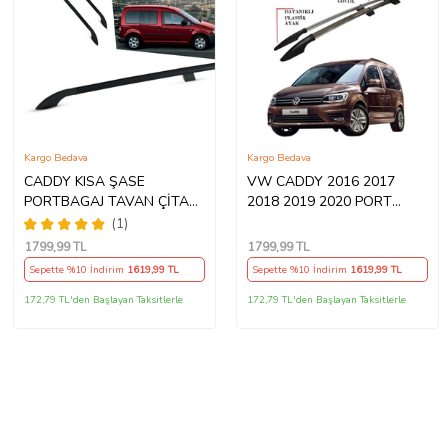
Kargo Bedava
Kargo Bedava
CADDY KISA ŞASE
VW CADDY 2016 2017
PORTBAGAJ TAVAN ÇİTASI
2018 2019 2020 PORT
SİYAH 2003 2004 2005
BAGAJ TAVAN ÇITASI
(1)
2006 2007 2008 2009 2010
1799
,99 TL
1799
,99 TL
Sepette %10 İndirim
1619
,99 TL
Sepette %10 İndirim
1619
,99 TL
172,79 TL'den Başlayan Taksitlerle
172,79 TL'den Başlayan Taksitlerle