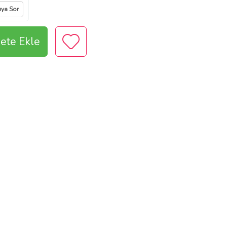
ıya Sor
ete Ekle