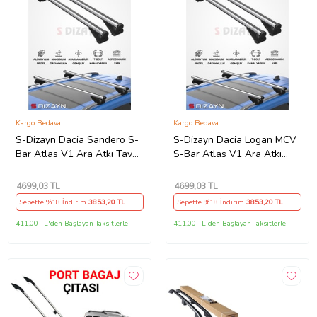
Kargo Bedava
Kargo Bedava
S-Dizayn Dacia Sandero S-
S-Dizayn Dacia Logan MCV
Bar Atlas V1 Ara Atkı Tavan
S-Bar Atlas V1 Ara Atkı
Taşıyıcı Barı Gri 120 Cm
Tavan Taşıyıcı Barı Gri 120
2008-2012 A+ Kalite
Cm 2006-2012 A+ Kalite
4699
,03 TL
4699
,03 TL
Sepette %18 İndirim
3853
,20 TL
Sepette %18 İndirim
3853
,20 TL
411,00 TL'den Başlayan Taksitlerle
411,00 TL'den Başlayan Taksitlerle