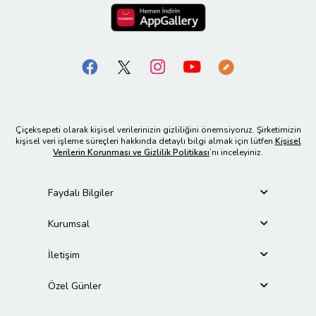
Çiçeksepeti olarak kişisel verilerinizin gizliliğini önemsiyoruz. Şirketimizin
kişisel veri işleme süreçleri hakkında detaylı bilgi almak için lütfen
Kişisel
Verilerin Korunması ve Gizlilik Politikası
’nı inceleyiniz.
Faydalı Bilgiler
Kurumsal
İletişim
Özel Günler