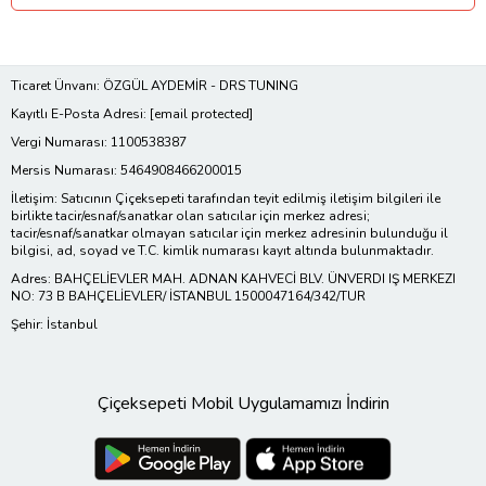
Ticaret Ünvanı: ÖZGÜL AYDEMİR - DRS TUNING
Kayıtlı E-Posta Adresi:
[email protected]
Vergi Numarası: 1100538387
Mersis Numarası: 5464908466200015
İletişim: Satıcının Çiçeksepeti tarafından teyit edilmiş iletişim bilgileri ile
birlikte tacir/esnaf/sanatkar olan satıcılar için merkez adresi;
tacir/esnaf/sanatkar olmayan satıcılar için merkez adresinin bulunduğu il
bilgisi, ad, soyad ve T.C. kimlik numarası kayıt altında bulunmaktadır.
Adres: BAHÇELİEVLER MAH. ADNAN KAHVECİ BLV. ÜNVERDI IŞ MERKEZI
NO: 73 B BAHÇELİEVLER/ İSTANBUL 1500047164/342/TUR
Şehir: İstanbul
Çiçeksepeti Mobil Uygulamamızı İndirin