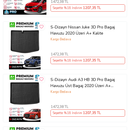
1472
,38 TL
Sepette %18 İndirim
1207
,35 TL
S-Dizayn Nissan Juke 3D Pro Bagaj
Havuzu 2020 Üzeri A+ Kalite
Kargo Bedava
1472
,38 TL
Sepette %18 İndirim
1207
,35 TL
S-Dizayn Audi A3 HB 3D Pro Bagaj
Havuzu Üst Bagaj 2020 Üzeri A+
Kalite
Kargo Bedava
1472
,38 TL
Sepette %18 İndirim
1207
,35 TL