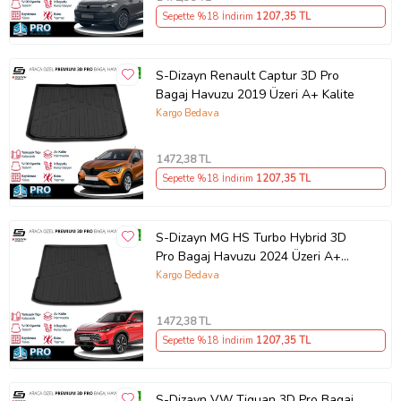
Sepette %18 İndirim
1207
,35 TL
S-Dizayn Renault Captur 3D Pro
Bagaj Havuzu 2019 Üzeri A+ Kalite
Kargo Bedava
1472
,38 TL
Sepette %18 İndirim
1207
,35 TL
S-Dizayn MG HS Turbo Hybrid 3D
Pro Bagaj Havuzu 2024 Üzeri A+
Kalite
Kargo Bedava
1472
,38 TL
Sepette %18 İndirim
1207
,35 TL
S-Dizayn VW Tiguan 3D Pro Bagaj