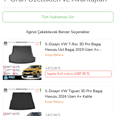
✔
Uyumluluk:
2020 ve sonrası tüm model yıllarına uyumludur.
⚠️
Aracın üretim yapısı ve paket farklılık (Makyajlı/Makyajsız)
Tüm Açıklamayı Gör
nedeniyle sipariş öncesi teyit almanızı öneririz.
✔
Malzeme:
Dayanıklı ve uzun ömürlü malzeme.
Uygulama
İlginizi Çekebilecek Benzer Seçenekler
Aracınızın ölçülerine uygundur. Montaj işlemi el yatkınlığı
gerektirebilir.
S-Dizayn VW T-Roc 3D Pro Bagaj
Havuzu Üst Bagaj 2019 Üzeri A+
Paket İçeriği
Kalite
Kargo Bedava
S-Dizayn VW Caddy 3D Pro Bagaj Havuzu 2020 Üzeri A+ Kalite
Güvenli Teslimat
1472
,38 TL
Siparişleriniz darbe emici özel ambalajlarla, kargoda zarar
Sepette %18 İndirim
1207
,35 TL
görmeyecek şekilde paketlenerek tarafınıza ulaştırılır. %100
Müşteri memnuniyeti garantisiyle.
Ürün Kodu:
kcm12142336
S-Dizayn VW Tiguan 3D Pro Bagaj
Havuzu 2024 Üzeri A+ Kalite
Kargo Bedava
1472
,38 TL