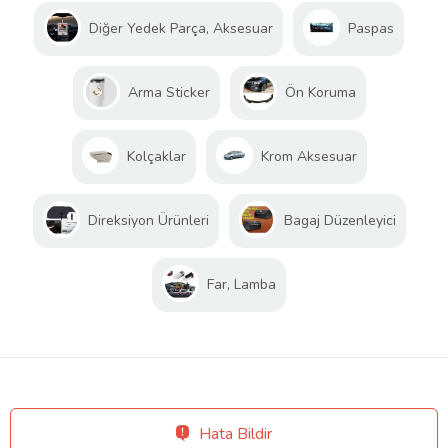
Diğer Yedek Parça, Aksesuar
Paspas
Arma Sticker
Ön Koruma
Kolçaklar
Krom Aksesuar
Direksiyon Ürünleri
Bagaj Düzenleyici
Far, Lamba
Hata Bildir