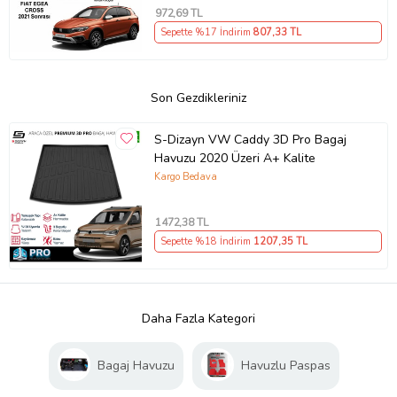
972
,69 TL
Sepette %17 İndirim
807
,33 TL
Son Gezdikleriniz
S-Dizayn VW Caddy 3D Pro Bagaj
Havuzu 2020 Üzeri A+ Kalite
Kargo Bedava
1472
,38 TL
Sepette %18 İndirim
1207
,35 TL
Daha Fazla Kategori
Bagaj Havuzu
Havuzlu Paspas