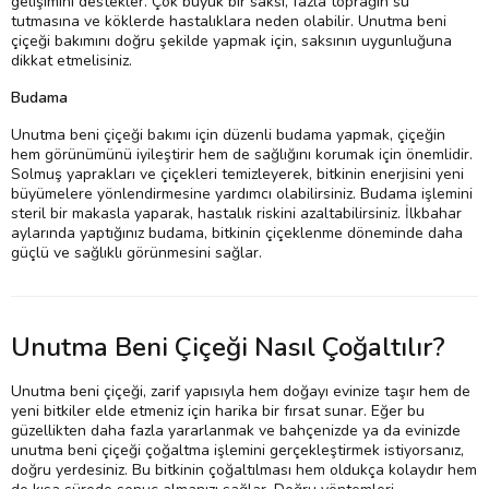
gelişimini destekler. Çok büyük bir saksı, fazla toprağın su
tutmasına ve köklerde hastalıklara neden olabilir. Unutma beni
çiçeği bakımını doğru şekilde yapmak için, saksının uygunluğuna
dikkat etmelisiniz.
Budama
Unutma beni çiçeği bakımı için düzenli budama yapmak, çiçeğin
hem görünümünü iyileştirir hem de sağlığını korumak için önemlidir.
Solmuş yaprakları ve çiçekleri temizleyerek, bitkinin enerjisini yeni
büyümelere yönlendirmesine yardımcı olabilirsiniz. Budama işlemini
steril bir makasla yaparak, hastalık riskini azaltabilirsiniz. İlkbahar
aylarında yaptığınız budama, bitkinin çiçeklenme döneminde daha
güçlü ve sağlıklı görünmesini sağlar.
Unutma Beni Çiçeği Nasıl Çoğaltılır?
Unutma beni çiçeği, zarif yapısıyla hem doğayı evinize taşır hem de
yeni bitkiler elde etmeniz için harika bir fırsat sunar. Eğer bu
güzellikten daha fazla yararlanmak ve bahçenizde ya da evinizde
unutma beni çiçeği çoğaltma işlemini gerçekleştirmek istiyorsanız,
doğru yerdesiniz. Bu bitkinin çoğaltılması hem oldukça kolaydır hem