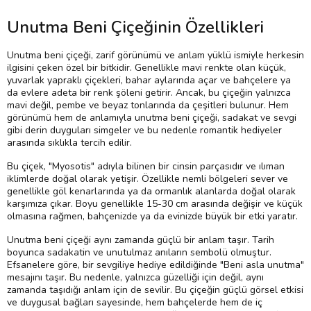
Unutma Beni Çiçeğinin Özellikleri
Unutma beni çiçeği, zarif görünümü ve anlam yüklü ismiyle herkesin
ilgisini çeken özel bir bitkidir. Genellikle mavi renkte olan küçük,
yuvarlak yapraklı çiçekleri, bahar aylarında açar ve bahçelere ya
da evlere adeta bir renk şöleni getirir. Ancak, bu çiçeğin yalnızca
mavi değil, pembe ve beyaz tonlarında da çeşitleri bulunur. Hem
görünümü hem de anlamıyla unutma beni çiçeği, sadakat ve sevgi
gibi derin duyguları simgeler ve bu nedenle romantik hediyeler
arasında sıklıkla tercih edilir.
Bu çiçek, "Myosotis" adıyla bilinen bir cinsin parçasıdır ve ılıman
iklimlerde doğal olarak yetişir. Özellikle nemli bölgeleri sever ve
genellikle göl kenarlarında ya da ormanlık alanlarda doğal olarak
karşımıza çıkar. Boyu genellikle 15-30 cm arasında değişir ve küçük
olmasına rağmen, bahçenizde ya da evinizde büyük bir etki yaratır.
Unutma beni çiçeği aynı zamanda güçlü bir anlam taşır. Tarih
boyunca sadakatin ve unutulmaz anıların sembolü olmuştur.
Efsanelere göre, bir sevgiliye hediye edildiğinde "Beni asla unutma"
mesajını taşır. Bu nedenle, yalnızca güzelliği için değil, aynı
zamanda taşıdığı anlam için de sevilir. Bu çiçeğin güçlü görsel etkisi
ve duygusal bağları sayesinde, hem bahçelerde hem de iç