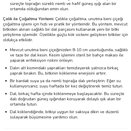
süreçte toprağın sürekli nemli ve hafif güneş ışığı alan bir
ortamda olduğundan emin olun.
Çelik ile Çoğaltma Yöntemi:
Çelikle çoğaltma, unutma beni çiçeği
çoğaltma işlemi için hızlı ve pratik bir yöntemdir. Bu yöntem, mevcut
bitkiden alınan sağlıklı bir dal parçasını kullanarak yeni bir bitki
yetiştirme işlemidir. Özellikle güçlü kök sistemi geliştiren bitkiler için
oldukça etkilidir.
Mevcut unutma beni çiçeğinizden 8-10 cm uzunluğunda, sağlıklı
ve taze bir dal kesin. Kesim işlemini steril bir bahçe makası ile
yaparak enfeksiyon riskini önleyin.
Dalın alt kısmındaki yaprakları temizleyerek yalnızca birkaç
yaprak bırakın. Bu, bitkinin köklenme enerjisini artırır.
Bir bardak suya ya da nemli toprağa dalı yerleştirin. Eğer su
kullanıyorsanız, suyu haftada bir kez değiştirerek temiz tutun.
Dal, birkaç hafta içinde köklenmeye başlayacaktır. Bu süreçte
dalı doğrudan güneş ışığından koruyarak dolaylı ışık alan bir
ortamda tutun.
Dal köklendiğinde, bitkiyi uygun bir saksıya dikin ve düzenli
sulayarak büyümesine yardımcı olun.