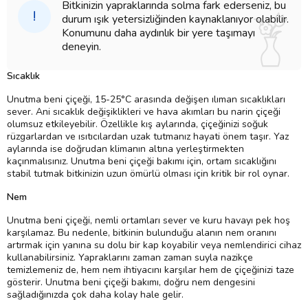
Bitkinizin yapraklarında solma fark ederseniz, bu
!
durum ışık yetersizliğinden kaynaklanıyor olabilir.
Konumunu daha aydınlık bir yere taşımayı
deneyin.
Sıcaklık
Unutma beni çiçeği, 15-25°C arasında değişen ılıman sıcaklıkları
sever. Ani sıcaklık değişiklikleri ve hava akımları bu narin çiçeği
olumsuz etkileyebilir. Özellikle kış aylarında, çiçeğinizi soğuk
rüzgarlardan ve ısıtıcılardan uzak tutmanız hayati önem taşır. Yaz
aylarında ise doğrudan klimanın altına yerleştirmekten
kaçınmalısınız. Unutma beni çiçeği bakımı için, ortam sıcaklığını
stabil tutmak bitkinizin uzun ömürlü olması için kritik bir rol oynar.
Nem
Unutma beni çiçeği, nemli ortamları sever ve kuru havayı pek hoş
karşılamaz. Bu nedenle, bitkinin bulunduğu alanın nem oranını
artırmak için yanına su dolu bir kap koyabilir veya nemlendirici cihaz
kullanabilirsiniz. Yapraklarını zaman zaman suyla nazikçe
temizlemeniz de, hem nem ihtiyacını karşılar hem de çiçeğinizi taze
gösterir. Unutma beni çiçeği bakımı, doğru nem dengesini
sağladığınızda çok daha kolay hale gelir.