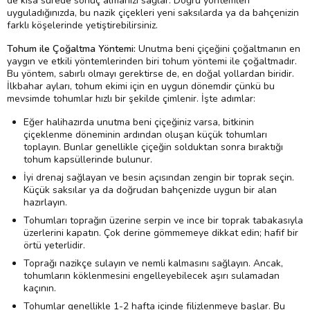
de kısa sürede sonuç almanızı sağlar. Doğru yöntemleri
uyguladığınızda, bu nazik çiçekleri yeni saksılarda ya da bahçenizin
farklı köşelerinde yetiştirebilirsiniz.
Tohum ile Çoğaltma Yöntemi:
Unutma beni çiçeğini çoğaltmanın en
yaygın ve etkili yöntemlerinden biri tohum yöntemi ile çoğaltmadır.
Bu yöntem, sabırlı olmayı gerektirse de, en doğal yollardan biridir.
İlkbahar ayları, tohum ekimi için en uygun dönemdir çünkü bu
mevsimde tohumlar hızlı bir şekilde çimlenir. İşte adımlar:
Eğer halihazırda unutma beni çiçeğiniz varsa, bitkinin
çiçeklenme döneminin ardından oluşan küçük tohumları
toplayın. Bunlar genellikle çiçeğin solduktan sonra bıraktığı
tohum kapsüllerinde bulunur.
İyi drenaj sağlayan ve besin açısından zengin bir toprak seçin.
Küçük saksılar ya da doğrudan bahçenizde uygun bir alan
hazırlayın.
Tohumları toprağın üzerine serpin ve ince bir toprak tabakasıyla
üzerlerini kapatın. Çok derine gömmemeye dikkat edin; hafif bir
örtü yeterlidir.
Toprağı nazikçe sulayın ve nemli kalmasını sağlayın. Ancak,
tohumların köklenmesini engelleyebilecek aşırı sulamadan
kaçının.
Tohumlar genellikle 1-2 hafta içinde filizlenmeye başlar. Bu