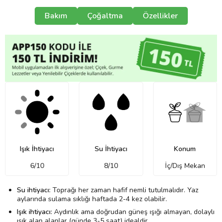
Bakım
Çoğaltma
Özellikler
Işık İhtiyacı
Su İhtiyacı
Konum
6/10
8/10
İç/Dış Mekan
Su ihtiyacı:
Toprağı her zaman hafif nemli tutulmalıdır. Yaz
aylarında sulama sıklığı haftada 2-4 kez olabilir.
Işık ihtiyacı:
Aydınlık ama doğrudan güneş ışığı almayan, dolaylı
ışık alan alanlar (günde 3-5 saat) idealdir.