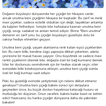
Doğanın büyüleyici dünyasında her çiçeğin bir hikayesi vardır,
ancak unutma beni çiçeğinin hikayesi bir başkadır. Bu zarif ve minik
mavi çiçekler, sadece estetik oldukları için değil, taşıdıkları anlamla
da kalpleri fethediyor. İsmiyle bile hafızalara kazınan unutma beni
çiçeği; sevgi, sadakat ve anıları temsil ediyor. Birine "Beni unutma"
demenin en zarif yolu, bu çiçeğin büyüleyici güzelliyle dolu bir
saksıyı hediye etmekten geçiyor.
Unutma beni çiçeği, yaşam alanlarına renk katan eşsiz çiçeklerden
biri. Bu narin bitki, kendine özgü yapısıyla dikkat çekerken, adeta
çevresine bir masal havası yayıyor. Onu büyütmek ve sadece mavi
renkli çiçeklerini izlemek bile, doğayla özel bir bağ kurmanız demek.
İster bir dostunuzu sevindirmek için bir hediye olarak seçin, ister
evinizdeki bitki koleksiyonuna ekleyin, unutma beni çiçeği sizinle
özel bir bağ kurmayı vaat ediyor.
Peki, bu güzelliği evinizde yetiştirmek için nelere dikkat etmeniz
gerekiyor? Unutma beni çiçeği bakımı süreci için detaylara
geçmeden önce, bu küçük dostun hayatınıza katacağı huzuru ve
mutluluğu bir düşünün. Onun zarafeti, bakımı kadar basit ve tatmin
edici! Hazırsanız, bu harika çiçeğin dünyasına daha da yakından
bakalım!