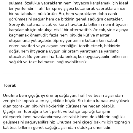
sulama, özellikle yaprakların nem ihtiyacını karşılamak için ideal
bir yöntemdir. Hafif bir sprey şişesi kullanarak yapraklara ince
bir su tabakası püskürtün. Bu, hem yaprakların daha canlı
görünmesini sağlar hem de bitkinin genel sağlığını destekler.
Sprey ile sulama, sıcak ve kuru havalarda bitkinin nem ihtiyacını
karşılamak için oldukça etkili bir alternatiftir. Ancak, yine aşırıya
kaçmamak önemlidir; fazla nem, bitkide küf ve mantar
oluşumuna yol açabilir. Sprey yöntemini kullanırken sabah
erken saatleri veya akşam serinliğini tercih etmek, bitkinizin
doğal nem ihtiyacına uygun bir ortam yaratmanıza yardımcı
olacaktır. Bu yöntemi haftada birkaç kez uygulayabilir, bitkinizin
sağlıklı ve taze kalmasını sağlayabilirsiniz.
Toprak
Unutma beni çiçeği, iyi drenaj sağlayan, hafif ve besin açısından
zengin bir toprakta en iyi şekilde büyür. Su tutma kapasitesi yüksek
olan topraklar, bitkinin köklerinin çürümesine neden olabilir.
Çiçeğinizin toprağına torf, perlit ve bahçe toprağı karışımı
ekleyerek, hem havalandırmayı artırabilir hem de köklerin sağlıklı
gelişmesini sağlayabilirsiniz. Unutma beni çiçeği bakımı için toprağın
kalitesi, bitkinin genel sağlığı açısından oldukça önemlidir.