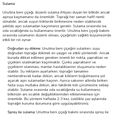
Sulama
Unutma beni çiçeği, düzenli sulama ihtiyacı duyan bir bitkidir ancak
aşırıya kaçmamanız da önemlidir. Toprağı her zaman hafif nemli
olmalıdır, ancak suyun köklerde birikmesine neden olabilecek
şekilde aşırı sulamadan kaçınmanız gerekir. Sulama sırasında ise,
oda sıcaklığında su kullanmanız önerilir. Unutma beni çiçeği bakımı
sırasında sulamanın düzenli olması, çiçeğinizin sağlıklı büyümesinde
etkili bir rol oynar.
Doğrudan su dökme:
Unutma beni çiçeğini sularken, suyu
doğrudan toprağa dökmek en yaygın ve etkili yöntemdir. Ancak
burada dikkat edilmesi gereken önemli bir nokta, yaprakları ve
çiçekleri ıslatmaktan kaçınmaktır. Çünkü yaprakların ve
çiçeklerin ıslanması, mantar hastalıklarının oluşumuna neden
olabilir. Su miktarını ayarlarken, toprağın tamamını
nemlendirecek kadar dökün, ancak köklerin boğulmasına yol
açacak aşırı sulamadan kaçının. Ayrıca saksının altında biriken
fazla suyu mutlaka dökün; aksi takdirde kök çürümesine sebep
olabilir. Sulama sırasında oda sıcaklığında su kullanmanız,
bitkinizin ani sıcaklık değişikliklerinden etkilenmemesi için
önemlidir. Bu yöntemi haftada 2-3 kez, özellikle yaz aylarında
toprağın kuruma durumuna göre uygulayabilirsiniz.
Sprey ile sulama:
Unutma beni çiçeği bakımı sırasında sprey ile