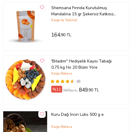
Shemsana Fırında Kurutulmuş
Mandalina 15 gr Şekersiz Katkısız
Meyve Kurusu
Kargo ile Teslimat
164
,90 TL
'Bitadım'' Hediyelik Kayısı Tabağı
0,75 kg No 20 Bizim Yöre
Kargo Bedava
(6)
%11
849
,90 TL
949
,90 TL
Kuru Dağ İnciri Lüks 500 g e
Kargo Bedava