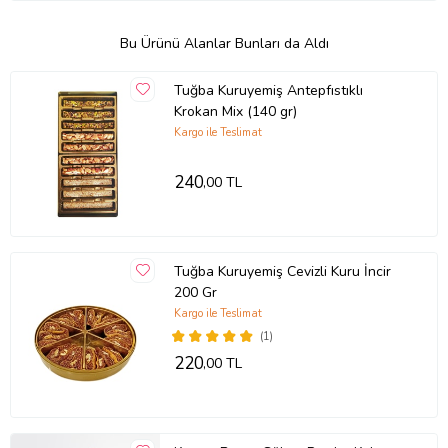
Bu Ürünü Alanlar Bunları da Aldı
Tuğba Kuruyemiş Antepfıstıklı
Krokan Mix (140 gr)
Kargo ile Teslimat
240
,00 TL
Tuğba Kuruyemiş Cevizli Kuru İncir
200 Gr
Kargo ile Teslimat
(1)
220
,00 TL