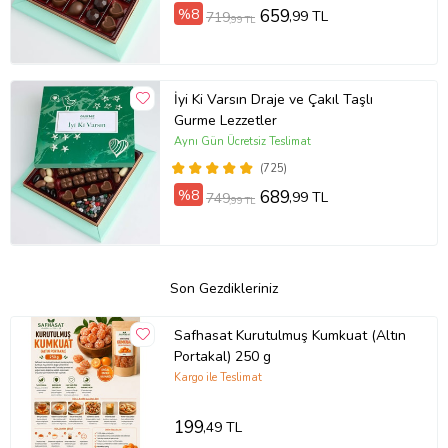
%8
659
,99 TL
719
,99 TL
İyi Ki Varsın Draje ve Çakıl Taşlı
Gurme Lezzetler
Aynı Gün Ücretsiz Teslimat
(725)
%8
689
,99 TL
749
,99 TL
Son Gezdikleriniz
Safhasat Kurutulmuş Kumkuat (Altın
Portakal) 250 g
Kargo ile Teslimat
199
,49 TL