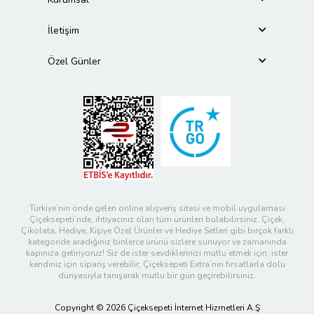
İletişim
Özel Günler
Türkiye’nin önde gelen online alışveriş sitesi ve mobil uygulaması
Çiçeksepeti’nde, ihtiyacınız olan tüm ürünleri bulabilirsiniz. Çiçek,
Çikolata, Hediye, Kişiye Özel Ürünler ve Hediye Setleri gibi birçok farklı
kategoride aradığınız binlerce ürünü sizlere sunuyor ve zamanında
kapınıza getiriyoruz! Siz de ister sevdiklerinizi mutlu etmek için, ister
kendiniz için sipariş verebilir; Çiçeksepeti Extra’nın fırsatlarla dolu
dünyasıyla tanışarak mutlu bir gün geçirebilirsiniz.
Copyright © 2026 Çiçeksepeti İnternet Hizmetleri A.Ş