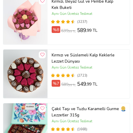
Kırmızı, Beyaz Gül ve Pembe Kalp
Kek Buketi
Aynı Gün Ücretsiz Teslimat
(3237)
%8
589
,99 TL
639
,99 TL
Kırmızı ve Süslemeli Kalp Keklerle
Lezzet Dünyası
Aynı Gün Ücretsiz Teslimat
(2723)
%7
549
,99 TL
589
,99 TL
Çakıl Taşı ve Tuzlu Karamelli Gurme
Lezzetler 315g
Aynı Gün Ücretsiz Teslimat
(1668)