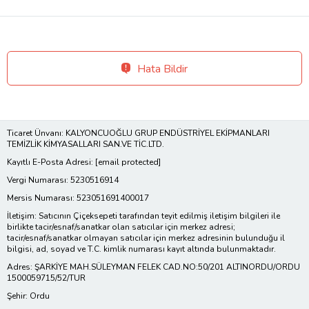
Hata Bildir
Ticaret Ünvanı: KALYONCUOĞLU GRUP ENDÜSTRİYEL EKİPMANLARI
TEMİZLİK KİMYASALLARI SAN.VE TİC.LTD.
Kayıtlı E-Posta Adresi:
[email protected]
Vergi Numarası: 5230516914
Mersis Numarası: 523051691400017
İletişim: Satıcının Çiçeksepeti tarafından teyit edilmiş iletişim bilgileri ile
birlikte tacir/esnaf/sanatkar olan satıcılar için merkez adresi;
tacir/esnaf/sanatkar olmayan satıcılar için merkez adresinin bulunduğu il
bilgisi, ad, soyad ve T.C. kimlik numarası kayıt altında bulunmaktadır.
Adres: ŞARKİYE MAH.SÜLEYMAN FELEK CAD.NO:50/201 ALTINORDU/ORDU
1500059715/52/TUR
Şehir: Ordu