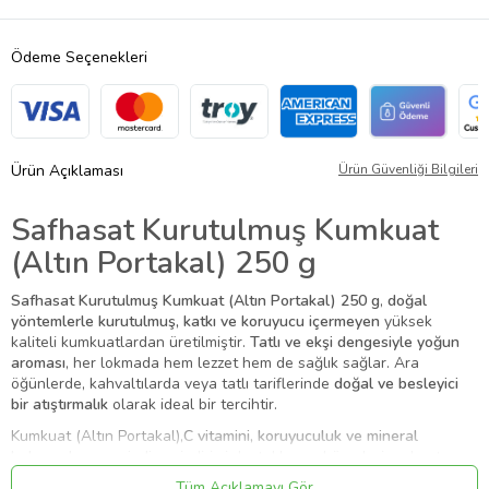
Ödeme Seçenekleri
Ürün Açıklaması
Ürün Güvenliği Bilgileri
Safhasat Kurutulmuş Kumkuat
(Altın Portakal) 250 g
Safhasat Kurutulmuş Kumkuat (Altın Portakal) 250 g
,
doğal
yöntemlerle kurutulmuş, katkı ve koruyucu içermeyen
yüksek
kaliteli kumkuatlardan üretilmiştir.
Tatlı ve ekşi dengesiyle yoğun
aroması
, her lokmada hem lezzet hem de sağlık sağlar. Ara
öğünlerde, kahvaltılarda veya tatlı tariflerinde
doğal ve besleyici
bir atıştırmalık
olarak ideal bir tercihtir.
Kumkuat (Altın Portakal),
C vitamini, koruyuculuk ve mineral
bakımından zengindir
, , sindirimi destekler ve hücreleri serbest
radikallere karşı korur.
Safhasat markası güvencesiyle
hijyenik ve
Tüm Açıklamayı Gör