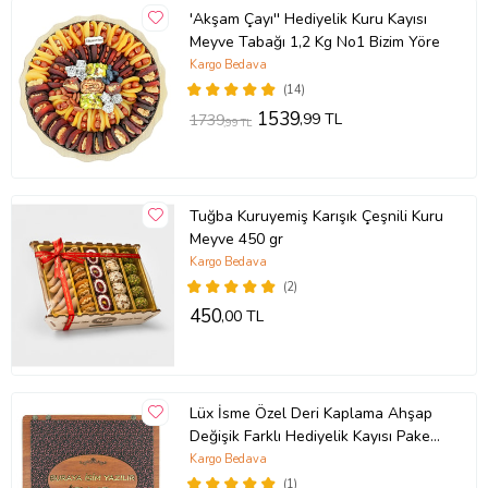
meyve keyfi ve sağlıklı atıştırmalık deneyimi
sizi bekler.
'Akşam Çayı'' Hediyelik Kuru Kayısı
Meyve Tabağı 1,2 Kg No1 Bizim Yöre
Ürün Kodu:
kcm91015803
Kargo Bedava
(14)
1539
,99 TL
1739
,99 TL
Tuğba Kuruyemiş Karışık Çeşnili Kuru
Meyve 450 gr
Kargo Bedava
(2)
450
,00 TL
Lüx İsme Özel Deri Kaplama Ahşap
Değişik Farklı Hediyelik Kayısı Paketi
1,8 kg No 12 Bizim Yöre
Kargo Bedava
(1)