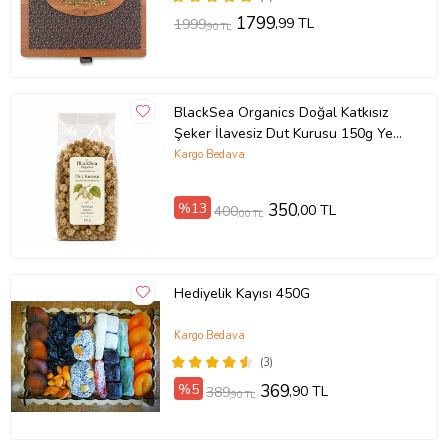
1799
,99 TL
1999
,90 TL
BlackSea Organics Doğal Katkısız
Şeker İlavesiz Dut Kurusu 150g Yeni
Mahsül Kurutulmuş Dut
Kargo Bedava
%13
350
,00 TL
400
,00 TL
Hediyelik Kayısı 450G
Kargo Bedava
(3)
%5
369
,90 TL
389
,90 TL