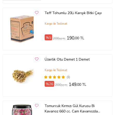
Teff Tohumlu 20Li Karışık Bitki Çayı
Kargo ile Teslimat
%5
190
,00 TL
200
,00 TL
Üzerlik Otu Demet 1 Demet
Kargo ile Teslimat
(1)
%26
149
,00 TL
200
,00 TL
Tomurcuk Kırmızı Gül Kurusu Bi
Kavanoz 660 cc. Cam Kavanozda