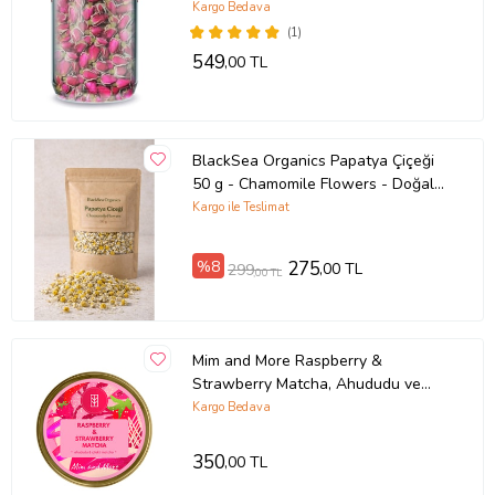
Koyu Pembe Tomurcuk Gül Dried
Kargo Bedava
Rose Bud
(1)
549
,00 TL
BlackSea Organics Papatya Çiçeği
50 g - Chamomile Flowers - Doğal
Kurutulmuş
Kargo ile Teslimat
%8
275
,00 TL
299
,00 TL
Mim and More Raspberry &
Strawberry Matcha, Ahududu ve
Çilek Aromalı Matcha 25 Gr
Kargo Bedava
350
,00 TL