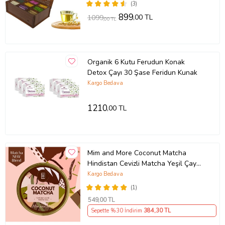
(3)
899
,00 TL
1099
,00 TL
Organik 6 Kutu Ferudun Konak
Detox Çayı 30 Şase Feridun Kunak
Kargo Bedava
1210
,00 TL
Mim and More Coconut Matcha
Hindistan Cevizli Matcha Yeşil Çay
25 Gr
Kargo Bedava
(1)
549
,00 TL
Sepette %30 İndirim
384
,30 TL