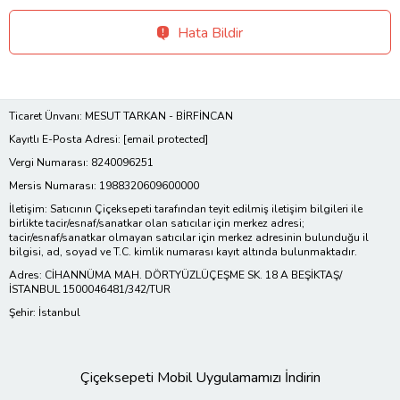
Hata Bildir
Ticaret Ünvanı: MESUT TARKAN - BİRFİNCAN
Kayıtlı E-Posta Adresi:
[email protected]
Vergi Numarası: 8240096251
Mersis Numarası: 1988320609600000
İletişim: Satıcının Çiçeksepeti tarafından teyit edilmiş iletişim bilgileri ile
birlikte tacir/esnaf/sanatkar olan satıcılar için merkez adresi;
tacir/esnaf/sanatkar olmayan satıcılar için merkez adresinin bulunduğu il
bilgisi, ad, soyad ve T.C. kimlik numarası kayıt altında bulunmaktadır.
Adres: CİHANNÜMA MAH. DÖRTYÜZLÜÇEŞME SK. 18 A BEŞİKTAŞ/
İSTANBUL 1500046481/342/TUR
Şehir: İstanbul
Çiçeksepeti Mobil Uygulamamızı İndirin