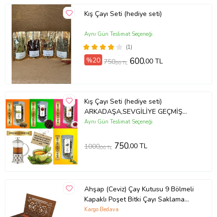
Kış Çayı Seti (hediye seti)
Aynı Gün Teslimat Seçeneği
(1)
%20
600
,00 TL
750
,00 TL
Kış Çayı Seti (hediye seti)
ARKADAŞA,SEVGİLİYE GEÇMİŞ
OLSUN SETİ
Aynı Gün Teslimat Seçeneği
750
,00 TL
1000
,00 TL
Ahşap (Ceviz) Çay Kutusu 9 Bölmeli
Kapaklı Poşet Bitki Çayı Saklama
Kabı Tea Box ( Çaylar Dahil)
Kargo Bedava