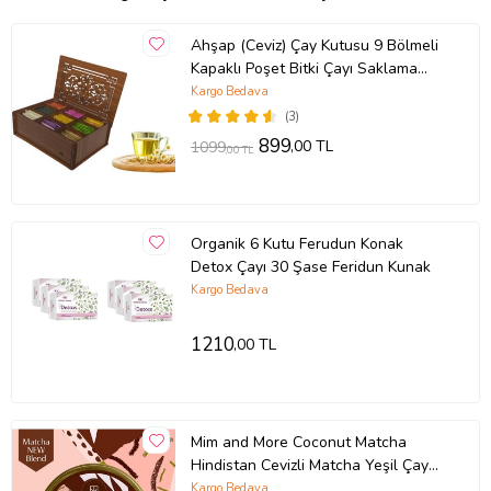
Ahşap (Ceviz) Çay Kutusu 9 Bölmeli
Kapaklı Poşet Bitki Çayı Saklama
Kabı Tea Box ( Çaylar Dahil)
Kargo Bedava
(3)
899
,00 TL
1099
,00 TL
Organik 6 Kutu Ferudun Konak
Detox Çayı 30 Şase Feridun Kunak
Kargo Bedava
1210
,00 TL
Mim and More Coconut Matcha
Hindistan Cevizli Matcha Yeşil Çay
25 Gr
Kargo Bedava