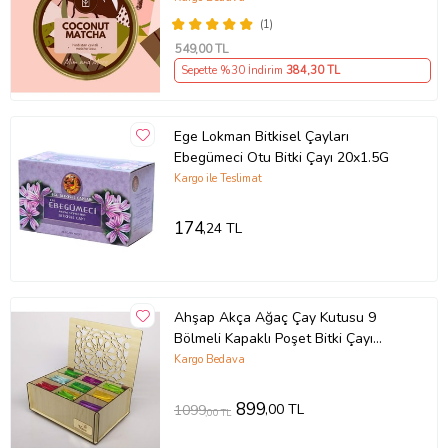
(1)
549
,00 TL
Sepette %30 İndirim
384
,30 TL
Ege Lokman Bitkisel Çayları
Ebegümeci Otu Bitki Çayı 20x1.5G
Kargo ile Teslimat
174
,24 TL
Ahşap Akça Ağaç Çay Kutusu 9
Bölmeli Kapaklı Poşet Bitki Çayı
Saklama Kabı Tea Box (Çaylar Dahil)
Kargo Bedava
899
,00 TL
1099
,00 TL