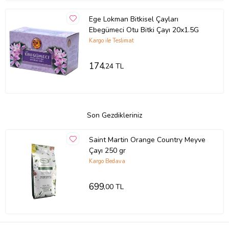
Ege Lokman Bitkisel Çayları
Ebegümeci Otu Bitki Çayı 20x1.5G
Kargo ile Teslimat
174
,24 TL
Son Gezdikleriniz
Saint Martin Orange Country Meyve
Çayı 250 gr
Kargo Bedava
699
,00 TL