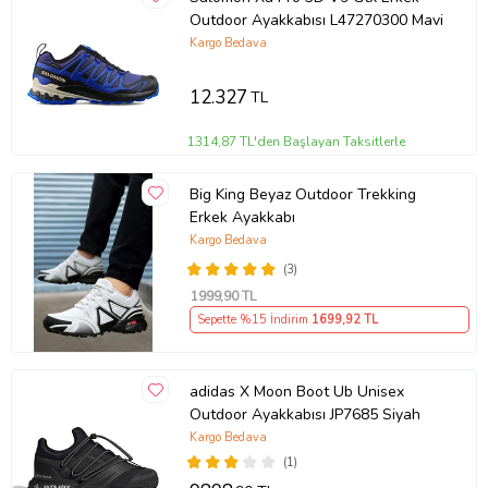
Outdoor Ayakkabısı L47270300 Mavi
Kargo Bedava
12.327
TL
1314,87 TL'den Başlayan Taksitlerle
Big King Beyaz Outdoor Trekking
Erkek Ayakkabı
Kargo Bedava
(3)
1999
,90 TL
Sepette %15 İndirim
1699
,92 TL
adidas X Moon Boot Ub Unisex
Outdoor Ayakkabısı JP7685 Siyah
Kargo Bedava
(1)