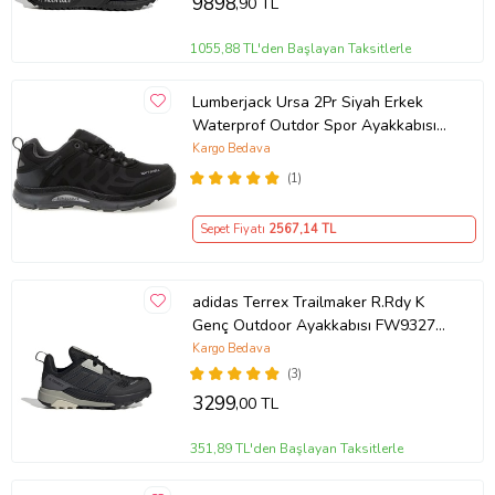
9898
,90 TL
1055,88 TL'den Başlayan Taksitlerle
Lumberjack Ursa 2Pr Siyah Erkek
Waterprof Outdor Spor Ayakkabısı
(Siyah - Koyu Gri)
Kargo Bedava
(1)
Sepet Fiyatı
2567
,14 TL
adidas Terrex Trailmaker R.Rdy K
Genç Outdoor Ayakkabısı FW9327
Siyah
Kargo Bedava
(3)
3299
,00 TL
351,89 TL'den Başlayan Taksitlerle