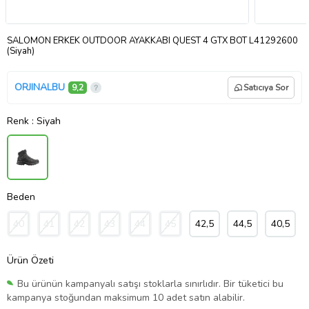
SALOMON ERKEK OUTDOOR AYAKKABI QUEST 4 GTX BOT L41292600
(Siyah)
ORJINALBU
9,2
Satıcıya Sor
Renk
: Siyah
Beden
40
41
42
43
44
45
42,5
44,5
40,5
Ürün Özeti
Bu ürünün kampanyalı satışı stoklarla sınırlıdır. Bir tüketici bu
kampanya stoğundan maksimum 10 adet satın alabilir.