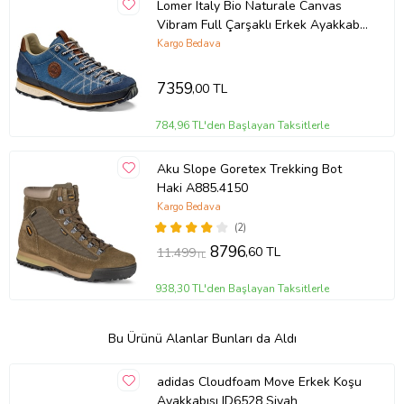
Lomer Italy Bio Naturale Canvas
Vibram Full Çarşaklı Erkek Ayakkabı
Flag Mavi (Lacivert)
Kargo Bedava
7359
,00 TL
784,96 TL'den Başlayan Taksitlerle
Aku Slope Goretex Trekking Bot
Haki A885.4150
Kargo Bedava
(2)
8796
,60 TL
11.499
TL
938,30 TL'den Başlayan Taksitlerle
Bu Ürünü Alanlar Bunları da Aldı
adidas Cloudfoam Move Erkek Koşu
Ayakkabısı ID6528 Siyah