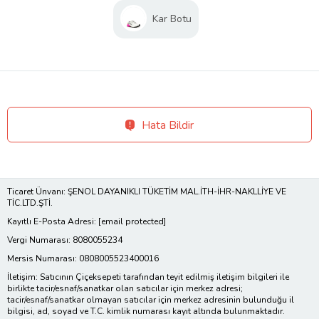
Kar Botu
Hata Bildir
Ticaret Ünvanı: ŞENOL DAYANIKLI TÜKETİM MAL.İTH-İHR-NAKLLİYE VE
TİC.LTD.ŞTİ.
Kayıtlı E-Posta Adresi:
[email protected]
Vergi Numarası: 8080055234
Mersis Numarası: 0808005523400016
İletişim: Satıcının Çiçeksepeti tarafından teyit edilmiş iletişim bilgileri ile
birlikte tacir/esnaf/sanatkar olan satıcılar için merkez adresi;
tacir/esnaf/sanatkar olmayan satıcılar için merkez adresinin bulunduğu il
bilgisi, ad, soyad ve T.C. kimlik numarası kayıt altında bulunmaktadır.