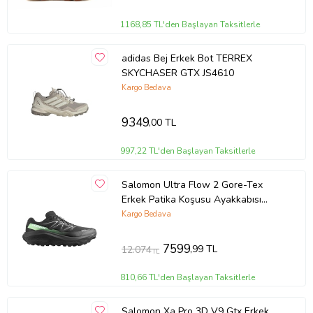
1168,85 TL'den Başlayan Taksitlerle
adidas Bej Erkek Bot TERREX
SKYCHASER GTX JS4610
Kargo Bedava
9349
,00 TL
997,22 TL'den Başlayan Taksitlerle
Salomon Ultra Flow 2 Gore-Tex
Erkek Patika Koşusu Ayakkabısı
(Siyah)
Kargo Bedava
7599
,99 TL
12.074
TL
810,66 TL'den Başlayan Taksitlerle
Salomon Xa Pro 3D V9 Gtx Erkek