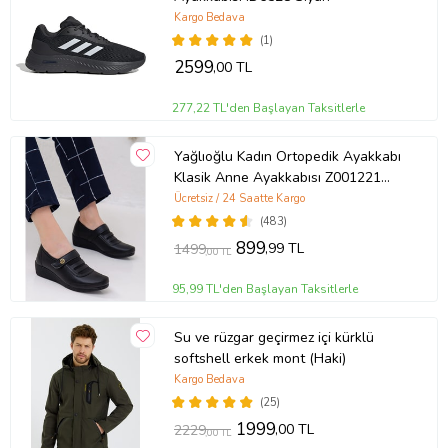
Kargo Bedava
(1)
2599
,00 TL
277,22 TL'den Başlayan Taksitlerle
Yağlıoğlu Kadın Ortopedik Ayakkabı
Klasik Anne Ayakkabısı Z001221
(Siyah)
Ücretsiz / 24 Saatte Kargo
(483)
899
,99 TL
1499
,00 TL
95,99 TL'den Başlayan Taksitlerle
Su ve rüzgar geçirmez içi kürklü
softshell erkek mont (Haki)
Kargo Bedava
(25)
1999
,00 TL
2229
,00 TL