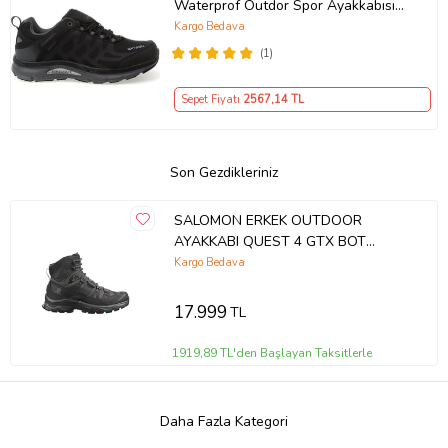
Waterprof Outdor Spor Ayakkabısı
(Siyah - Koyu Gri)
Kargo Bedava
(1)
Sepet Fiyatı
2567
,14 TL
Son Gezdikleriniz
SALOMON ERKEK OUTDOOR
AYAKKABI QUEST 4 GTX BOT
L41292600 (Siyah)
Kargo Bedava
17.999
TL
1919,89 TL'den Başlayan Taksitlerle
Daha Fazla Kategori