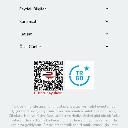
Faydalı Bilgiler
Kurumsal
İletişim
Özel Günler
Türkiye’nin önde gelen online alışveriş sitesi ve mobil uygulaması
Çiçeksepeti’nde, ihtiyacınız olan tüm ürünleri bulabilirsiniz. Çiçek,
Çikolata, Hediye, Kişiye Özel Ürünler ve Hediye Setleri gibi birçok farklı
kategoride aradığınız binlerce ürünü sizlere sunuyor ve zamanında
kapınıza getiriyoruz! Siz de ister sevdiklerinizi mutlu etmek için, ister