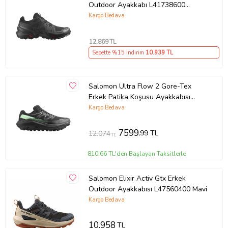
Outdoor Ayakkabı L41738600
(Siyah)
Kargo Bedava
12.869
TL
Sepette %15 İndirim
10.939
TL
Salomon Ultra Flow 2 Gore-Tex
Erkek Patika Koşusu Ayakkabısı
(Siyah)
Kargo Bedava
7599
,99 TL
12.074
TL
810,66 TL'den Başlayan Taksitlerle
Salomon Elixir Activ Gtx Erkek
Outdoor Ayakkabısı L47560400 Mavi
Kargo Bedava
10.958
TL