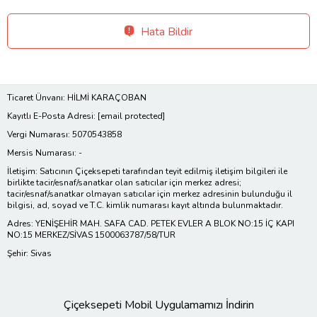
Hata Bildir
Ticaret Ünvanı: HİLMİ KARAÇOBAN
Kayıtlı E-Posta Adresi:
[email protected]
Vergi Numarası: 5070543858
Mersis Numarası: -
İletişim: Satıcının Çiçeksepeti tarafından teyit edilmiş iletişim bilgileri ile
birlikte tacir/esnaf/sanatkar olan satıcılar için merkez adresi;
tacir/esnaf/sanatkar olmayan satıcılar için merkez adresinin bulunduğu il
bilgisi, ad, soyad ve T.C. kimlik numarası kayıt altında bulunmaktadır.
Adres: YENİŞEHİR MAH. SAFA CAD. PETEK EVLER A BLOK NO:15 İÇ KAPI
NO:15 MERKEZ/SİVAS 1500063787/58/TUR
Şehir: Sivas
Çiçeksepeti Mobil Uygulamamızı İndirin