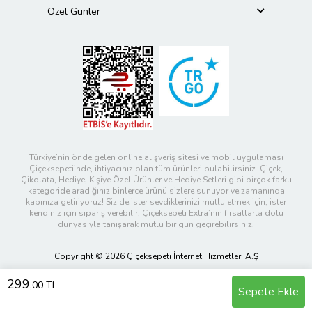
Özel Günler
Türkiye’nin önde gelen online alışveriş sitesi ve mobil uygulaması
Çiçeksepeti’nde, ihtiyacınız olan tüm ürünleri bulabilirsiniz. Çiçek,
Çikolata, Hediye, Kişiye Özel Ürünler ve Hediye Setleri gibi birçok farklı
kategoride aradığınız binlerce ürünü sizlere sunuyor ve zamanında
kapınıza getiriyoruz! Siz de ister sevdiklerinizi mutlu etmek için, ister
kendiniz için sipariş verebilir; Çiçeksepeti Extra’nın fırsatlarla dolu
dünyasıyla tanışarak mutlu bir gün geçirebilirsiniz.
Copyright © 2026 Çiçeksepeti İnternet Hizmetleri A.Ş
299
,00 TL
Sepete Ekle