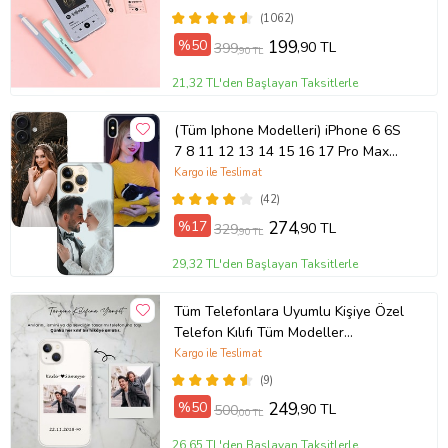
(1062)
%50
199
,90 TL
399
,90 TL
21,32 TL'den Başlayan Taksitlerle
(Tüm Iphone Modelleri) iPhone 6 6S
7 8 11 12 13 14 15 16 17 Pro Max
Plus Mini Kişiye Özel Resimli
Kargo ile Teslimat
Fotoğraflı Kılıf
(42)
%17
274
,90 TL
329
,90 TL
29,32 TL'den Başlayan Taksitlerle
Tüm Telefonlara Uyumlu Kişiye Özel
Telefon Kılıfı Tüm Modeller
Açıklamada
Kargo ile Teslimat
(9)
%50
249
,90 TL
500
,00 TL
26,65 TL'den Başlayan Taksitlerle