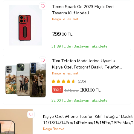
Tecno Spark Go 2023 Elçek Deri
Tasarım Kılıf Modeli
Kargo ile Teslimat
299
,00 TL
31,89 TL'den Başlayan Taksitlerle
Tüm Telefon Modellerine Uyumlu
Kişiye Özel Fotoğraf Baskılı Telefon
Kılıfı
Kargo ile Teslimat
(235)
%31
300
,00 TL
434
,80 TL
32,00 TL'den Başlayan Taksitlerle
Kişiye Özel iPhone Telefon Kılıfı Fotoğraf Baskılı
11/13/14/14Pro/14ProMax/15/15Pro/15ProMax/1
Kargo Bedava