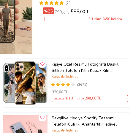
(29)
%25
599
,00 TL
799
,00 TL
2. Ürüne %50 İndirim
Kişiye Özel Resimli Fotoğraflı Baskılı
Silikon Telefon Kılıfı Kapak Kılıf
(Telefon Modelleri Açıklamada)
Kargo ile Teslimat
(2675)
320
,00 TL
Sepette %10 İndirim
288
,00 TL
Sevgiliye Hediye Spotify Tasarımlı
Telefon Kılıfı İki Anahtarlık Hediyeli
Kargo ile Teslimat