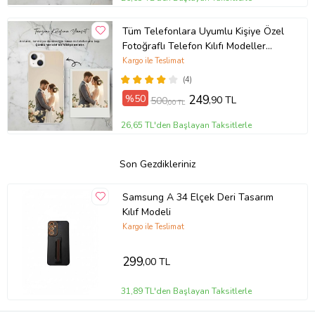
Tüm Telefonlara Uyumlu Kişiye Özel
Fotoğraflı Telefon Kılıfı Modeller
Açıklamada
Kargo ile Teslimat
(4)
%50
249
,90 TL
500
,00 TL
26,65 TL'den Başlayan Taksitlerle
Son Gezdikleriniz
Samsung A 34 Elçek Deri Tasarım
Kılıf Modeli
Kargo ile Teslimat
299
,00 TL
31,89 TL'den Başlayan Taksitlerle