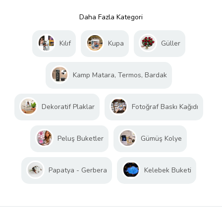
Daha Fazla Kategori
Kılıf
Kupa
Güller
Kamp Matara, Termos, Bardak
Dekoratif Plaklar
Fotoğraf Baskı Kağıdı
Peluş Buketler
Gümüş Kolye
Papatya - Gerbera
Kelebek Buketi