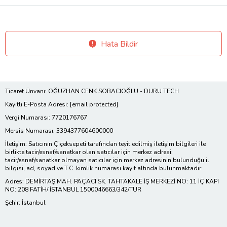
Hata Bildir
Ticaret Ünvanı: OĞUZHAN CENK SOBACIOĞLU - DURU TECH
Kayıtlı E-Posta Adresi:
[email protected]
Vergi Numarası: 7720176767
Mersis Numarası: 3394377604600000
İletişim: Satıcının Çiçeksepeti tarafından teyit edilmiş iletişim bilgileri ile
birlikte tacir/esnaf/sanatkar olan satıcılar için merkez adresi;
tacir/esnaf/sanatkar olmayan satıcılar için merkez adresinin bulunduğu il
bilgisi, ad, soyad ve T.C. kimlik numarası kayıt altında bulunmaktadır.
Adres: DEMİRTAŞ MAH. PAÇACI SK. TAHTAKALE İŞ MERKEZİ NO: 11 İÇ KAPI
NO: 208 FATİH/ İSTANBUL 1500046663/342/TUR
Şehir: İstanbul