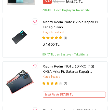
%32
563
,72 TL
824
,50 TL
204,81 TL'den Başlayan Taksitlerle
Xiaomi Redmi Note 8 Arka Kapak Pil
Kapağı Siyah
Kargo ile Teslimat
(1)
249
,00 TL
90,47 TL'den Başlayan Taksitlerle
Xiaomi Redmi NOTE 10 PRO (4G)
KASA Arka Pil Batarya Kapağı
SİYAH
Kargo Bedava
(1)
Sepet Fiyatı
887
,88 TL