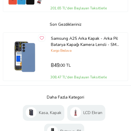
201,65 TL'den Başlayan Taksitlerle
Son Gezdikleriniz
Samsung A25 Arka Kapak - Arka Pil
Batarya Kapağı Kamera Lensli - SM-
A256 Uyumlu (Mavi)
Kargo Bedava
849
,00 TL
308,47 TL'den Başlayan Taksitlerle
Daha Fazla Kategori
Kasa, Kapak
LCD Ekran