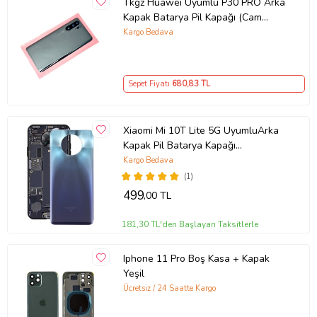
Tkgz Huawei Uyumlu P30 PRO Arka
Kapak Batarya Pil Kapağı (Cam
Kamera Camı) SİYAH
Kargo Bedava
Sepet Fiyatı
680
,83 TL
Xiaomi Mi 10T Lite 5G UyumluArka
Kapak Pil Batarya Kapağı
M2007J17G (Mavi)
Kargo Bedava
(1)
499
,00 TL
181,30 TL'den Başlayan Taksitlerle
Iphone 11 Pro Boş Kasa + Kapak
Yeşil
Ücretsiz / 24 Saatte Kargo