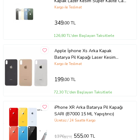
Kapak Lazer Kesim Süper Kalite Cam
-- Mavi
Kargo ile Teslimat
349
,00 TL
126,80 TL'den Başlayan Taksitlerle
Apple İphone Xs Arka Kapak
Batarya Pil Kapağı Laser Kesim
Orjinal Kalite (Beyaz)
Kargo ile Teslimat
199
,00 TL
72,30 TL'den Başlayan Taksitlerle
iPhone XR Arka Batarya Pil Kapağı
SARI (B7000 15 ML Yapıştırıcı)
Ücretsiz / 24 Saatte Kargo
555
,00 TL
1376
,82 TL