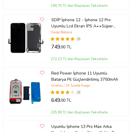
190,75 TL'den Başlayan Taksitlerle
SDİP İphone 12 - İphone 12 Pro
Uyumlu Lcd Ekran İPS A++Süper
Kalite
Kargo Bedava
(3)
749
,00 TL
272,13 TL'den Başlayan Taksitlerle
Red Power İphone 11 Uyumlu
Batarya Pil Güçlendirilmiş 3750mAh
Ücretsiz / 24 Saatte Kargo
(3)
649
,00 TL
235,80 TL'den Başlayan Taksitlerle
Uyumlu İphone 13 Pro Max Arka