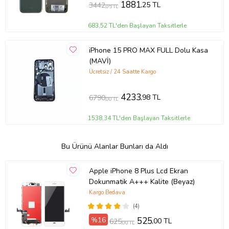
1881
,25 TL
3442
,05 TL
683,52 TL'den Başlayan Taksitlerle
iPhone 15 PRO MAX FULL Dolu Kasa
(MAVİ)
Ücretsiz / 24 Saatte Kargo
4233
,98 TL
6790
,00 TL
1538,34 TL'den Başlayan Taksitlerle
Bu Ürünü Alanlar Bunları da Aldı
Apple iPhone 8 Plus Lcd Ekran
Dokunmatik A+++ Kalite (Beyaz)
Kargo Bedava
(4)
%16
525
,00 TL
625
,00 TL