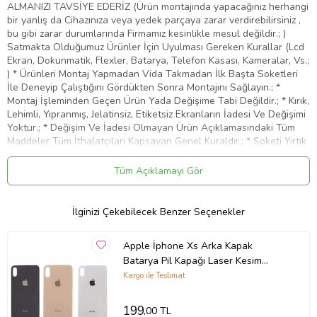
ALMANIZI TAVSİYE EDERİZ (Ürün montajında yapacağınız herhangi
bir yanlış da Cihazınıza veya yedek parçaya zarar verdirebilirsiniz ,
bu gibi zarar durumlarında Firmamız kesinlikle mesul değildir.; )
Satmakta Olduğumuz Ürünler İçin Uyulması Gereken Kurallar (Lcd
Ekran, Dokunmatik, Flexler, Batarya, Telefon Kasası, Kameralar, Vs.;
) * Ürünleri Montaj Yapmadan Vida Takmadan İlk Başta Soketleri
İle Deneyip Çalıştığını Gördükten Sonra Montajını Sağlayın.; *
Montaj İşleminden Geçen Ürün Yada Değişime Tabi Değildir.; * Kırık,
Lehimli, Yıpranmış, Jelatinsiz, Etiketsiz Ekranların İadesi Ve Değişimi
Yoktur.; * Değişim Ve İadesi Olmayan Ürün Açıklamasındaki Tüm
Maddeler Tüm İthalatçıları Kapsayan Genel Kuraldır.; * Soketi Yırtık
Batarya Ve Teknik Parçaların İadesi Ve Değişimi Kabul Edilemez.;
Fodos olarak müşteri memnuniyeti önceliğimizdir.; Ürünlerimizden
Tüm Açıklamayı Gör
dolayı oluşabilecek tüm sorunlarınız için öncelikle müşteri
temsilcilerimizle irtibata geçiniz.; Sorunlarınız daha çabuk çözüme
ulaşmış olacaktır.; * Görseller Temsilidir.; Farklılık Gösterebilir.; *
İlginizi Çekebilecek Benzer Seçenekler
Ürünlerimiz Muadil Üründür.; İthalatçı Firma Garantilidir.;
Ürün Kodu:
kcm22849063
Apple İphone Xs Arka Kapak
Batarya Pil Kapağı Laser Kesim
Orjinal Kalite (Beyaz)
Kargo ile Teslimat
199
,00 TL