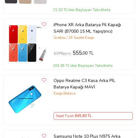
72,30 TL'den Başlayan Taksitlerle
iPhone XR Arka Batarya Pil Kapağı
SARI (B7000 15 ML Yapıştırıcı)
Ücretsiz / 24 Saatte Kargo
555
,00 TL
1376
,82 TL
201,65 TL'den Başlayan Taksitlerle
Oppo Realme C3 Kasa Arka PİL
Batarya Kapağı MAVİ
Kargo Bedava
Sepet Fiyatı
645
,90 TL
Samsung Note 10 Plus N975 Arka