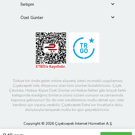
İletişim
Özel Günler
Türkiye’nin önde gelen online alışveriş sitesi ve mobil uygulaması
Çiçeksepeti’nde, ihtiyacınız olan tüm ürünleri bulabilirsiniz. Çiçek,
Çikolata, Hediye, Kişiye Özel Ürünler ve Hediye Setleri gibi birçok farklı
kategoride aradığınız binlerce ürünü sizlere sunuyor ve zamanında
kapınıza getiriyoruz! Siz de ister sevdiklerinizi mutlu etmek için, ister
kendiniz için sipariş verebilir; Çiçeksepeti Extra’nın fırsatlarla dolu
dünyasıyla tanışarak mutlu bir gün geçirebilirsiniz.
Copyright © 2026 Çiçeksepeti İnternet Hizmetleri A.Ş