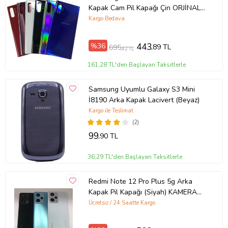
Kapak Cam Pil Kapağı Çin ORJİNAL
(Mavi)
Kargo Bedava
%36
443
,89 TL
695
,42 TL
161,28 TL'den Başlayan Taksitlerle
Samsung Uyumlu Galaxy S3 Mini
İ8190 Arka Kapak Lacivert (Beyaz)
Kargo ile Teslimat
(2)
99
,90 TL
36,29 TL'den Başlayan Taksitlerle
Redmi Note 12 Pro Plus 5g Arka
Kapak Pil Kapağı (Siyah) KAMERA
CAMLI
Ücretsiz / 24 Saatte Kargo