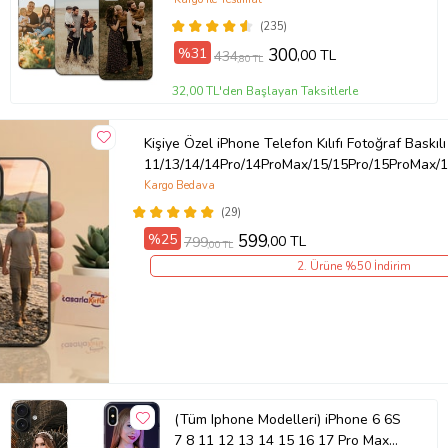
(235)
%31
300
,00 TL
434
,80 TL
32,00 TL'den Başlayan Taksitlerle
Kişiye Özel iPhone Telefon Kılıfı Fotoğraf Baskılı
11/13/14/14Pro/14ProMax/15/15Pro/15ProMax/1
Kargo Bedava
(29)
%25
599
,00 TL
799
,00 TL
2. Ürüne %50 İndirim
(Tüm Iphone Modelleri) iPhone 6 6S
7 8 11 12 13 14 15 16 17 Pro Max