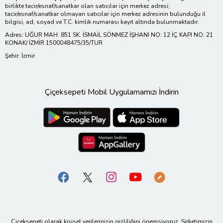
birlikte tacir/esnaf/sanatkar olan satıcılar için merkez adresi;
tacir/esnaf/sanatkar olmayan satıcılar için merkez adresinin bulunduğu il
bilgisi, ad, soyad ve T.C. kimlik numarası kayıt altında bulunmaktadır.
Adres: UĞUR MAH. 851 SK. İSMAİL SÖNMEZ İŞHANI NO: 12 İÇ KAPI NO: 21
KONAK/ İZMİR 1500048475/35/TUR
Şehir: İzmir
Çiçeksepeti Mobil Uygulamamızı İndirin
Çiçeksepeti olarak kişisel verilerinizin gizliliğini önemsiyoruz. Şirketimizin