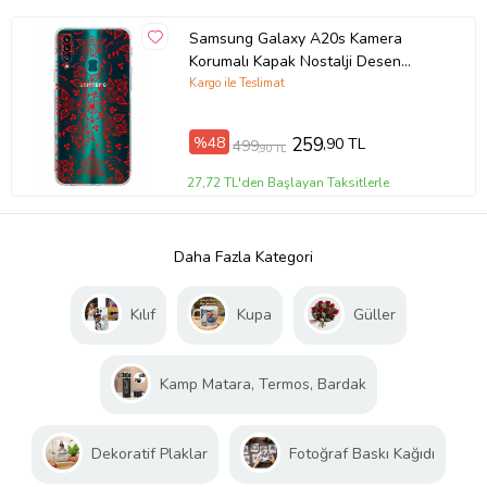
Samsung Galaxy A20s Kamera
Korumalı Kapak Nostalji Desen
Tasarımlı Şeffaf Kılıf
Kargo ile Teslimat
%48
259
,90 TL
499
,90 TL
27,72 TL'den Başlayan Taksitlerle
Daha Fazla Kategori
Kılıf
Kupa
Güller
Kamp Matara, Termos, Bardak
Dekoratif Plaklar
Fotoğraf Baskı Kağıdı