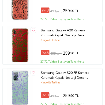
Örnek: Samsung Galaxy A8, Samsung Galaxy A8 2018, Samsung
%48
259
,90 TL
499
Galaxy A8 Plus 2018, Xiaomi Mi 12T , Xiaomi Mi 12T Pro, Redmi 7A
,90 TL
Ürün Kodu:
kcm88291487
27,72 TL'den Başlayan Taksitlerle
Samsung Galaxy A20 Kamera
Korumalı Kapak Nostalji Desen
Tasarımlı Şeffaf Kılıf
Kargo ile Teslimat
%48
259
,90 TL
499
,90 TL
27,72 TL'den Başlayan Taksitlerle
Samsung Galaxy S20 FE Kamera
Korumalı Kapak Nostalji Desen
Tasarımlı Şeffaf Kılıf
Kargo ile Teslimat
%48
259
,90 TL
499
,90 TL
27,72 TL'den Başlayan Taksitlerle