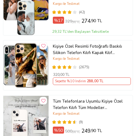
Plus Mini Kişiye Özel Resimli
Kargo ile Teslimat
Fotoğraflı Kılıf
(42)
%17
274
,90 TL
329
,90 TL
29,32 TL'den Başlayan Taksitlerle
Kişiye Özel Resimli Fotoğraflı Baskılı
Silikon Telefon Kılıfı Kapak Kılıf
(Telefon Modelleri Açıklamada)
Kargo ile Teslimat
(2675)
320
,00 TL
Sepette %10 İndirim
288
,00 TL
Tüm Telefonlara Uyumlu Kişiye Özel
Telefon Kılıfı Tüm Modeller
Açıklamada
Kargo ile Teslimat
(9)
%50
249
,90 TL
500
,00 TL