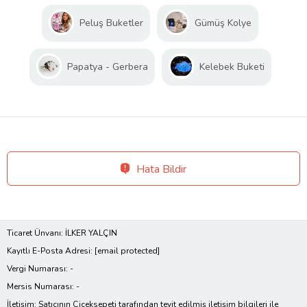
Peluş Buketler
Gümüş Kolye
Papatya - Gerbera
Kelebek Buketi
Hata Bildir
Ticaret Ünvanı: İLKER YALÇIN
Kayıtlı E-Posta Adresi:
[email protected]
Vergi Numarası: -
Mersis Numarası: -
İletişim: Satıcının Çiçeksepeti tarafından teyit edilmiş iletişim bilgileri ile