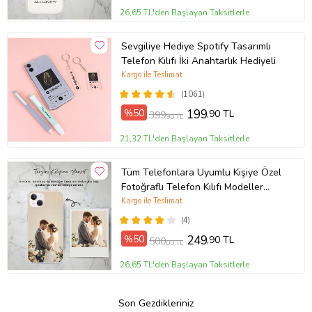
26,65 TL'den Başlayan Taksitlerle
Sevgiliye Hediye Spotify Tasarımlı
Telefon Kılıfı İki Anahtarlık Hediyeli
Kargo ile Teslimat
(1061)
%50
199
,90 TL
399
,90 TL
21,32 TL'den Başlayan Taksitlerle
Tüm Telefonlara Uyumlu Kişiye Özel
Fotoğraflı Telefon Kılıfı Modeller
Açıklamada
Kargo ile Teslimat
(4)
%50
249
,90 TL
500
,00 TL
26,65 TL'den Başlayan Taksitlerle
Son Gezdikleriniz