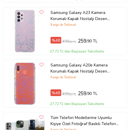
Samsung Galaxy A23 Kamera
Korumalı Kapak Nostalji Desen
Tasarımlı Şeffaf Kılıf
Kargo ile Teslimat
%48
259
,90 TL
499
,90 TL
27,72 TL'den Başlayan Taksitlerle
Samsung Galaxy A20e Kamera
Korumalı Kapak Nostalji Desen
Tasarımlı Şeffaf Kılıf
Kargo ile Teslimat
%48
259
,90 TL
499
,90 TL
27,72 TL'den Başlayan Taksitlerle
Tüm Telefon Modellerine Uyumlu
Kişiye Özel Fotoğraf Baskılı Telefon
Kılıfı
Kargo ile Teslimat