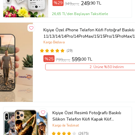
%29
249
,90 TL
349
,90 TL
26,65 TL'den Başlayan Taksitlerle
Kişiye Özel iPhone Telefon Kılıfı Fotoğraf Baskılı
11/13/14/14Pro/14ProMax/15/15Pro/15ProMax/1
Kargo Bedava
(29)
%25
599
,00 TL
799
,00 TL
2. Ürüne %50 İndirim
Kişiye Özel Resimli Fotoğraflı Baskılı
Silikon Telefon Kılıfı Kapak Kılıf
(Telefon Modelleri Açıklamada)
Kargo ile Teslimat
(2675)