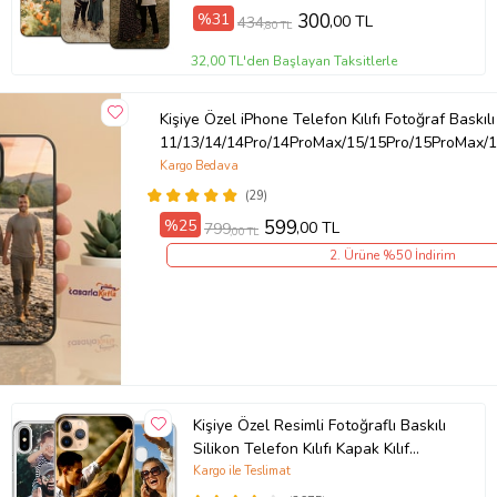
%31
300
,00 TL
434
,80 TL
32,00 TL'den Başlayan Taksitlerle
Kişiye Özel iPhone Telefon Kılıfı Fotoğraf Baskılı
11/13/14/14Pro/14ProMax/15/15Pro/15ProMax/1
Kargo Bedava
(29)
%25
599
,00 TL
799
,00 TL
2. Ürüne %50 İndirim
Kişiye Özel Resimli Fotoğraflı Baskılı
Silikon Telefon Kılıfı Kapak Kılıf
(Telefon Modelleri Açıklamada)
Kargo ile Teslimat