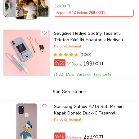
320
,00 TL
Sepette %10 İndirim
288
,00 TL
Sevgiliye Hediye Spotify Tasarımlı
Telefon Kılıfı İki Anahtarlık Hediyeli
Kargo ile Teslimat
(1062)
%50
199
,90 TL
399
,90 TL
21,32 TL'den Başlayan Taksitlerle
Son Gezdikleriniz
Samsung Galaxy A21S Soft Premier
Kapak Donald Duck-C Tasarımlı
Silikon Kılıf - Pudra (Şeffaf)
Kargo ile Teslimat
%48
259
,90 TL
499
,90 TL