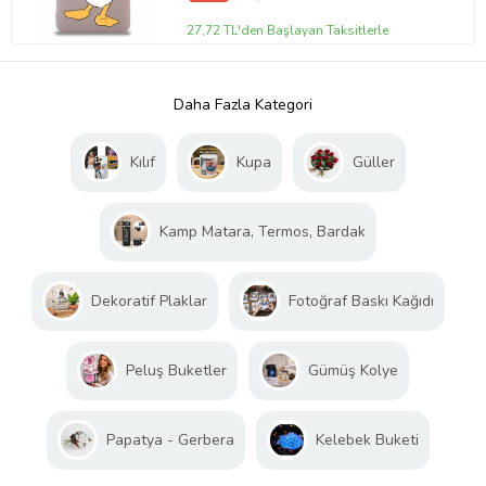
27,72 TL'den Başlayan Taksitlerle
Daha Fazla Kategori
Kılıf
Kupa
Güller
Kamp Matara, Termos, Bardak
Dekoratif Plaklar
Fotoğraf Baskı Kağıdı
Peluş Buketler
Gümüş Kolye
Papatya - Gerbera
Kelebek Buketi