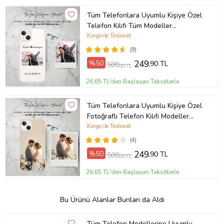
Tüm Telefonlara Uyumlu Kişiye Özel
Telefon Kılıfı Tüm Modeller
Açıklamada
Kargo ile Teslimat
(9)
%50
249
,90 TL
500
,00 TL
26,65 TL'den Başlayan Taksitlerle
Tüm Telefonlara Uyumlu Kişiye Özel
Fotoğraflı Telefon Kılıfı Modeller
Açıklamada
Kargo ile Teslimat
(4)
%50
249
,90 TL
500
,00 TL
26,65 TL'den Başlayan Taksitlerle
Bu Ürünü Alanlar Bunları da Aldı
Tüm Telefon Modellerine Uyumlu