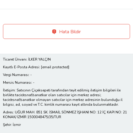
Hata Bildir
Ticaret Ünvanı: İLKER YALÇIN
Kayıtlı E-Posta Adresi:
[email protected]
Vergi Numarası: -
Mersis Numarası: -
İletişim: Satıcının Çiçeksepeti tarafından teyit edilmiş iletişim bilgileri ile
birlikte tacir/esnaf/sanatkar olan satıcılar için merkez adresi;
tacir/esnaf/sanatkar olmayan satıcılar için merkez adresinin bulunduğu il
bilgisi, ad, soyad ve T.C. kimlik numarası kayıt altında bulunmaktadır.
Adres: UĞUR MAH. 851 SK. İSMAİL SÖNMEZ İŞHANI NO: 12 İÇ KAPI NO: 21
KONAK/ İZMİR 1500048475/35/TUR
Şehir: İzmir