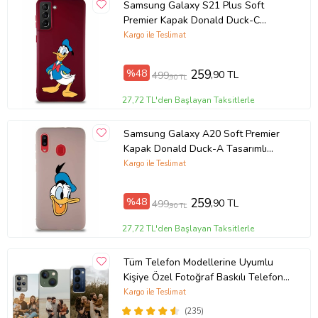
Samsung Galaxy S21 Plus Soft
Premier Kapak Donald Duck-C
Tasarımlı Silikon Kılıf - Mürdüm
Kargo ile Teslimat
(Şeffaf)
%48
259
,90 TL
499
,90 TL
27,72 TL'den Başlayan Taksitlerle
Samsung Galaxy A20 Soft Premier
Kapak Donald Duck-A Tasarımlı
Silikon Kılıf - Pudra (Şeffaf)
Kargo ile Teslimat
%48
259
,90 TL
499
,90 TL
27,72 TL'den Başlayan Taksitlerle
Tüm Telefon Modellerine Uyumlu
Kişiye Özel Fotoğraf Baskılı Telefon
Kılıfı
Kargo ile Teslimat
(235)