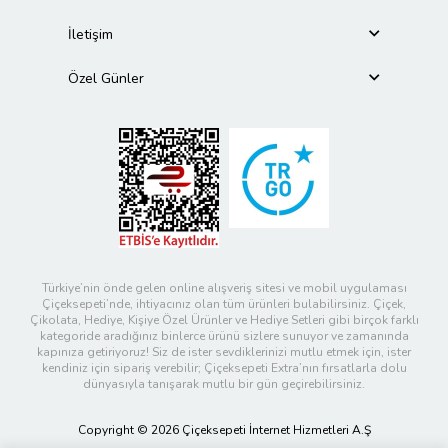
İletişim
Özel Günler
Türkiye’nin önde gelen online alışveriş sitesi ve mobil uygulaması
Çiçeksepeti’nde, ihtiyacınız olan tüm ürünleri bulabilirsiniz. Çiçek,
Çikolata, Hediye, Kişiye Özel Ürünler ve Hediye Setleri gibi birçok farklı
kategoride aradığınız binlerce ürünü sizlere sunuyor ve zamanında
kapınıza getiriyoruz! Siz de ister sevdiklerinizi mutlu etmek için, ister
kendiniz için sipariş verebilir; Çiçeksepeti Extra’nın fırsatlarla dolu
dünyasıyla tanışarak mutlu bir gün geçirebilirsiniz.
Copyright © 2026 Çiçeksepeti İnternet Hizmetleri A.Ş