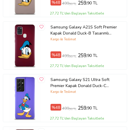
%48
259
,90 TL
499
,90 TL
Ürün Kodu:
kcm65139407
27,72 TL'den Başlayan Taksitlerle
Samsung Galaxy A21S Soft Premier
Kapak Donald Duck-B Tasarımlı
Silikon Kılıf - Mürdüm (Şeffaf)
Kargo ile Teslimat
%48
259
,90 TL
499
,90 TL
27,72 TL'den Başlayan Taksitlerle
Samsung Galaxy S21 Ultra Soft
Premier Kapak Donald Duck-C
Tasarımlı Silikon Kılıf - Mor (Şeffaf)
Kargo ile Teslimat
%48
259
,90 TL
499
,90 TL
27,72 TL'den Başlayan Taksitlerle