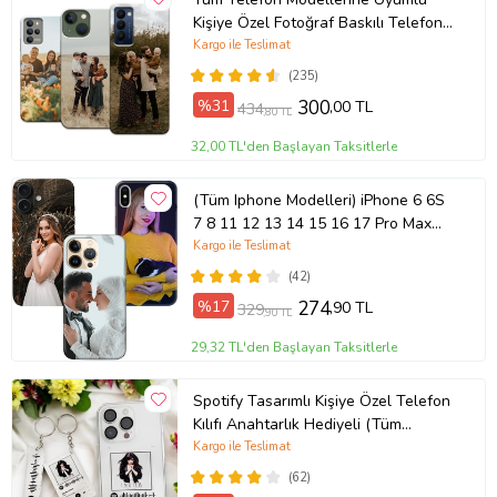
Kişiye Özel Fotoğraf Baskılı Telefon
Kılıfı
Kargo ile Teslimat
(235)
%31
300
,00 TL
434
,80 TL
32,00 TL'den Başlayan Taksitlerle
(Tüm Iphone Modelleri) iPhone 6 6S
7 8 11 12 13 14 15 16 17 Pro Max
Plus Mini Kişiye Özel Resimli
Kargo ile Teslimat
Fotoğraflı Kılıf
(42)
%17
274
,90 TL
329
,90 TL
29,32 TL'den Başlayan Taksitlerle
Spotify Tasarımlı Kişiye Özel Telefon
Kılıfı Anahtarlık Hediyeli (Tüm
Telefon Kılıfları Mevcuttur.)
Kargo ile Teslimat
(62)