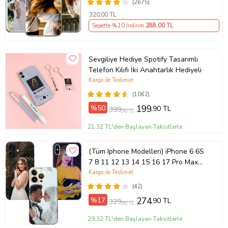
(2675)
320
,00 TL
Sepette %10 İndirim
288
,00 TL
Sevgiliye Hediye Spotify Tasarımlı
Telefon Kılıfı İki Anahtarlık Hediyeli
Kargo ile Teslimat
(1062)
%50
199
,90 TL
399
,90 TL
21,32 TL'den Başlayan Taksitlerle
(Tüm Iphone Modelleri) iPhone 6 6S
7 8 11 12 13 14 15 16 17 Pro Max
Plus Mini Kişiye Özel Resimli
Kargo ile Teslimat
Fotoğraflı Kılıf
(42)
%17
274
,90 TL
329
,90 TL
29,32 TL'den Başlayan Taksitlerle