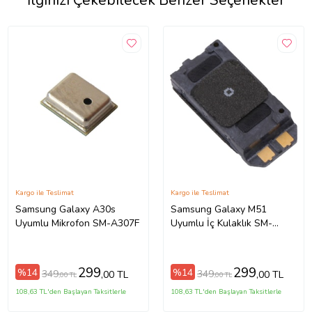
İlginizi Çekebilecek Benzer Seçenekler
Kargo ile Teslimat
Kargo ile Teslimat
Samsung Galaxy A30s
Samsung Galaxy M51
Uyumlu Mikrofon SM-A307F
Uyumlu İç Kulaklık SM-
M515F
299
299
%14
%14
349
349
,00 TL
,00 TL
,00 TL
,00 TL
108,63 TL'den Başlayan Taksitlerle
108,63 TL'den Başlayan Taksitlerle