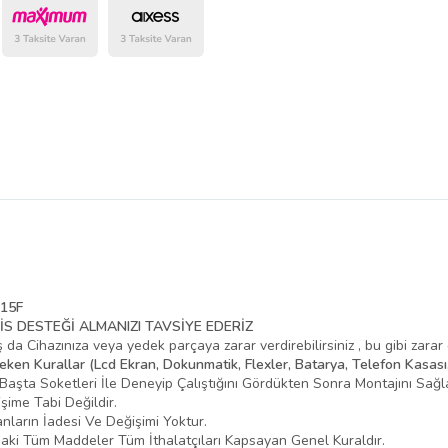
belirlenmektedir.
315F
İS DESTEĞİ ALMANIZI TAVSİYE EDERİZ
da Cihazınıza veya yedek parçaya zarar verdirebilirsiniz , bu gibi zarar
en Kurallar (Lcd Ekran, Dokunmatik, Flexler, Batarya, Telefon Kasası,
şta Soketleri İle Deneyip Çalıştığını Gördükten Sonra Montajını Sağla
ime Tabi Değildir.
kranların İadesi Ve Değişimi Yoktur.
ki Tüm Maddeler Tüm İthalatçıları Kapsayan Genel Kuraldır.