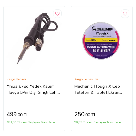
Kargo Bedava
Kargo ile Teslimat
Yhiua 878d Yedek Kalem
Mechanic İTough X Cep
Havya 5Pin Dişi Girişli Lehim
Telefon & Tablet Ekran
Havya Başlığı
Ayırma Teli 0.05mm
200Metre
499
250
,00 TL
,00 TL
181,30 TL'den Başlayan Taksitlerle
90,83 TL'den Başlayan Taksitlerle