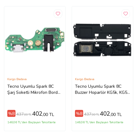
Kargo Bedava
Kargo Bedava
Tecno Uyumlu Spark 8C
Tecno Uyumlu Spark 8C
Şarj Soketli Mikrofon Bordu
Buzzer Hoparlör KG5k, KG5j,
KG5k, KG5j, KG5n
KG5n
402
402
%8
%8
437
437
,00 TL
,00 TL
,00 TL
,00 TL
146,06 TL'den Başlayan Taksitlerle
146,06 TL'den Başlayan Taksitlerle