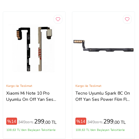
Kargo ile Teslimat
Kargo ile Teslimat
Xiaomi Mi Note 10 Pro
Tecno Uyumlu Spark 8C On
Uyumlu On Off Yan Ses
Off Yan Ses Power Film Flex
Power Film Flex M1910F4S
KG5k, KG5j, KG5n
299
299
%14
%14
349
349
,00 TL
,00 TL
,00 TL
,00 TL
108,63 TL'den Başlayan Taksitlerle
108,63 TL'den Başlayan Taksitlerle