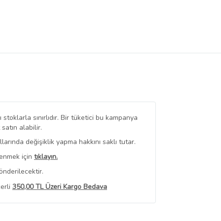
stoklarla sınırlıdır. Bir tüketici bu kampanya
tın alabilir.
arında değişiklik yapma hakkını saklı tutar.
renmek için
tıklayın.
nderilecektir.
erli
350,00 TL Üzeri Kargo Bedava
 Görüntüle
iyat bilgileri, satıcı tarafından