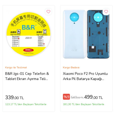
Kargo ile Teslimat
Kargo Bedava
B&R Jgs-01 Cep Telefon &
Xiaomi Poco F2 Pro Uyumlu
Tablet Ekran Ayırma Teli
Arka Pil Batarya Kapağı
0.04mm 1000Metre
M2004J11G (Beyaz)
499
339
%9
549
,00 TL
,00 TL
,00 TL
123,17 TL'den Başlayan Taksitlerle
181,30 TL'den Başlayan Taksitlerle