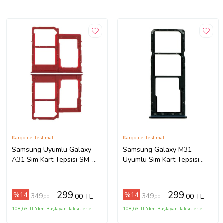
Kargo ile Teslimat
Kargo ile Teslimat
Samsung Uyumlu Galaxy
Samsung Galaxy M31
A31 Sim Kart Tepsisi SM-
Uyumlu Sim Kart Tepsisi
A315F (Kırmızı)
SM-M315F (Mavi)
299
299
%14
%14
349
349
,00 TL
,00 TL
,00 TL
,00 TL
108,63 TL'den Başlayan Taksitlerle
108,63 TL'den Başlayan Taksitlerle