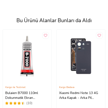
Bu Ürünü Alanlar Bunları da Aldı
Kargo ile Teslimat
Kargo Bedava
Bulaien B7000 110ml
Xiaomi Redmi Note 13 4G
Dokunmatik Ekran
Arka Kapak - Arka Pil
Yapıştırıcısı Şeffaf Yapıştırıcı
Batarya Kapağı -
(10)
23129RAA4G 23124RA7EO