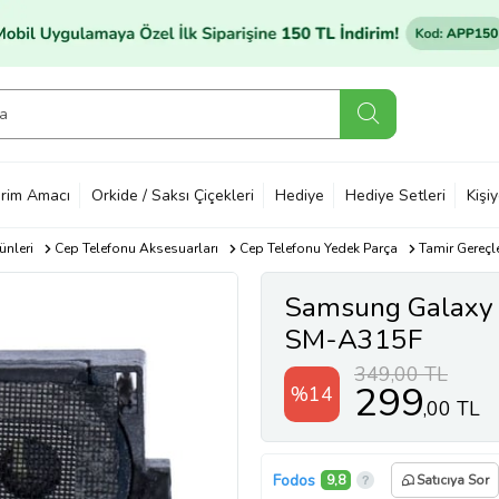
rim Amacı
Orkide / Saksı Çiçekleri
Hediye
Hediye Setleri
Kişi
ünleri
Cep Telefonu Aksesuarları
Cep Telefonu Yedek Parça
Tamir Gereçle
Samsung Galaxy 
SM-A315F
349,00 TL
299
%14
,00 TL
Fodos
9,8
Satıcıya Sor