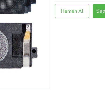
Sep
Hemen Al