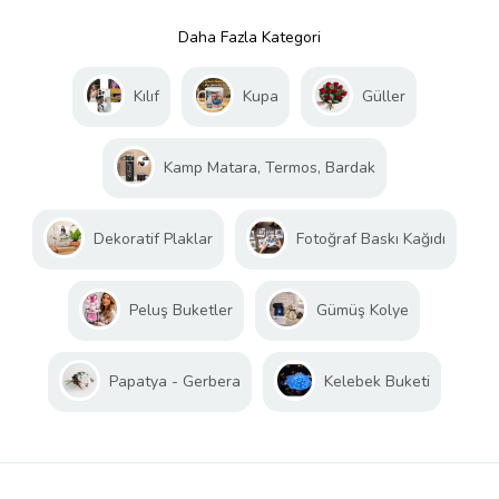
Daha Fazla Kategori
Kılıf
Kupa
Güller
Kamp Matara, Termos, Bardak
Dekoratif Plaklar
Fotoğraf Baskı Kağıdı
Peluş Buketler
Gümüş Kolye
Papatya - Gerbera
Kelebek Buketi