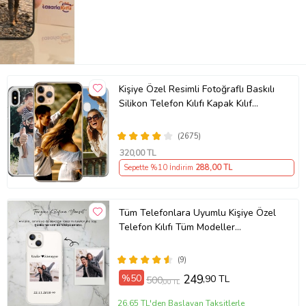
Kişiye Özel Resimli Fotoğraflı Baskılı
Silikon Telefon Kılıfı Kapak Kılıf
(Telefon Modelleri Açıklamada)
(2675)
320
,00 TL
Sepette %10 İndirim
288
,00 TL
Tüm Telefonlara Uyumlu Kişiye Özel
Telefon Kılıfı Tüm Modeller
Açıklamada
(9)
%50
249
,90 TL
500
,00 TL
26,65 TL'den Başlayan Taksitlerle