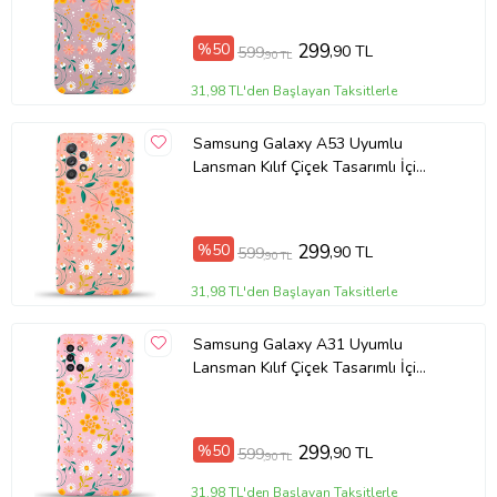
Ürün Kodu:
kcm56743016
%50
299
,90 TL
599
,90 TL
31,98 TL'den Başlayan Taksitlerle
Samsung Galaxy A53 Uyumlu
Lansman Kılıf Çiçek Tasarımlı İçi
Kadife Kapak-Pembe (Şeffaf)
%50
299
,90 TL
599
,90 TL
31,98 TL'den Başlayan Taksitlerle
Samsung Galaxy A31 Uyumlu
Lansman Kılıf Çiçek Tasarımlı İçi
Kadife Kapak-Pembe (Şeffaf)
%50
299
,90 TL
599
,90 TL
31,98 TL'den Başlayan Taksitlerle