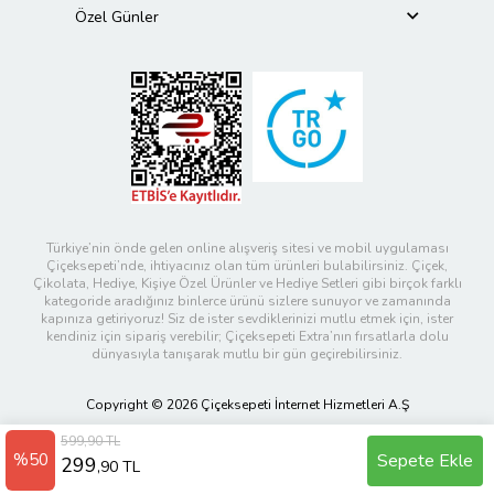
Özel Günler
Türkiye’nin önde gelen online alışveriş sitesi ve mobil uygulaması
Çiçeksepeti’nde, ihtiyacınız olan tüm ürünleri bulabilirsiniz. Çiçek,
Çikolata, Hediye, Kişiye Özel Ürünler ve Hediye Setleri gibi birçok farklı
kategoride aradığınız binlerce ürünü sizlere sunuyor ve zamanında
kapınıza getiriyoruz! Siz de ister sevdiklerinizi mutlu etmek için, ister
kendiniz için sipariş verebilir; Çiçeksepeti Extra’nın fırsatlarla dolu
dünyasıyla tanışarak mutlu bir gün geçirebilirsiniz.
Copyright © 2026 Çiçeksepeti İnternet Hizmetleri A.Ş
599,90 TL
%50
Sepete Ekle
299
,90 TL