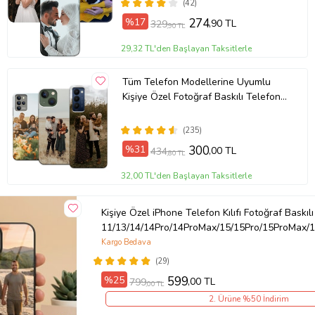
(42)
%17
274
,90 TL
329
,90 TL
29,32 TL'den Başlayan Taksitlerle
Tüm Telefon Modellerine Uyumlu
Kişiye Özel Fotoğraf Baskılı Telefon
Kılıfı
(235)
%31
300
,00 TL
434
,80 TL
32,00 TL'den Başlayan Taksitlerle
Kişiye Özel iPhone Telefon Kılıfı Fotoğraf Baskılı
11/13/14/14Pro/14ProMax/15/15Pro/15ProMax/1
Kargo Bedava
(29)
%25
599
,00 TL
799
,00 TL
2. Ürüne %50 İndirim