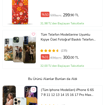
Kadife Kapak-Kırmızı (Şeffaf)
%50
299
,90 TL
599
,90 TL
31,98 TL'den Başlayan Taksitlerle
Tüm Telefon Modellerine Uyumlu
Kişiye Özel Fotoğraf Baskılı Telefon
Kılıfı
(235)
%31
300
,00 TL
434
,80 TL
32,00 TL'den Başlayan Taksitlerle
Bu Ürünü Alanlar Bunları da Aldı
(Tüm Iphone Modelleri) iPhone 6 6S
7 8 11 12 13 14 15 16 17 Pro Max
Plus Mini Kişiye Özel Resimli
Fotoğraflı Kılıf