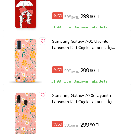
%50
299
,90 TL
599
,90 TL
31,98 TL'den Başlayan Taksitlerle
Samsung Galaxy A01 Uyumlu
Lansman Kılıf Çiçek Tasarımlı İçi
Kadife Kapak-Pembe (Şeffaf)
%50
299
,90 TL
599
,90 TL
31,98 TL'den Başlayan Taksitlerle
Samsung Galaxy A20e Uyumlu
Lansman Kılıf Çiçek Tasarımlı İçi
Kadife Kapak-Pembe (Şeffaf)
%50
299
,90 TL
599
,90 TL