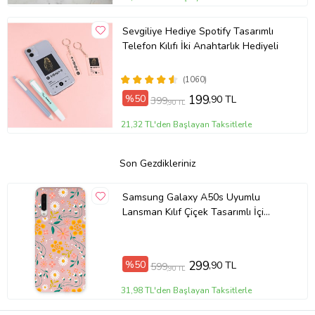
Sevgiliye Hediye Spotify Tasarımlı
Telefon Kılıfı İki Anahtarlık Hediyeli
(1060)
%50
199
,90 TL
399
,90 TL
21,32 TL'den Başlayan Taksitlerle
Son Gezdikleriniz
Samsung Galaxy A50s Uyumlu
Lansman Kılıf Çiçek Tasarımlı İçi
Kadife Kapak-Pembe (Şeffaf)
%50
299
,90 TL
599
,90 TL
31,98 TL'den Başlayan Taksitlerle