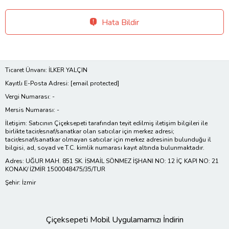
Hata Bildir
Ticaret Ünvanı: İLKER YALÇIN
Kayıtlı E-Posta Adresi:
[email protected]
Vergi Numarası: -
Mersis Numarası: -
İletişim: Satıcının Çiçeksepeti tarafından teyit edilmiş iletişim bilgileri ile
birlikte tacir/esnaf/sanatkar olan satıcılar için merkez adresi;
tacir/esnaf/sanatkar olmayan satıcılar için merkez adresinin bulunduğu il
bilgisi, ad, soyad ve T.C. kimlik numarası kayıt altında bulunmaktadır.
Adres: UĞUR MAH. 851 SK. İSMAİL SÖNMEZ İŞHANI NO: 12 İÇ KAPI NO: 21
KONAK/ İZMİR 1500048475/35/TUR
Şehir: İzmir
Çiçeksepeti Mobil Uygulamamızı İndirin