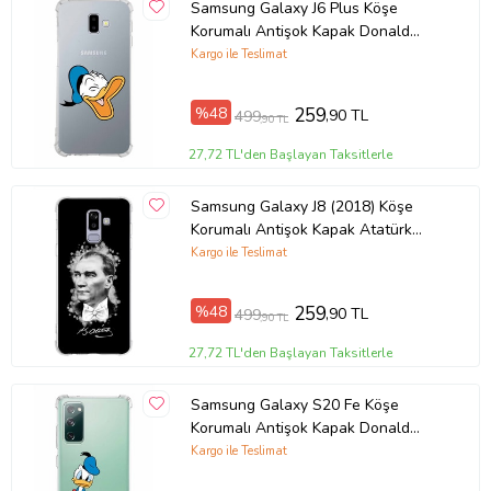
Samsung Galaxy J6 Plus Köşe
Korumalı Antişok Kapak Donald
Duck Tasarımlı Şeffaf Kılıf
Kargo ile Teslimat
%48
259
,90 TL
499
,90 TL
27,72 TL'den Başlayan Taksitlerle
Samsung Galaxy J8 (2018) Köşe
Korumalı Antişok Kapak Atatürk
Tasarımlı Şeffaf Silikon Kılıf
Kargo ile Teslimat
%48
259
,90 TL
499
,90 TL
27,72 TL'den Başlayan Taksitlerle
Samsung Galaxy S20 Fe Köşe
Korumalı Antişok Kapak Donald
Duck Tasarımlı Şeffaf Kılıf
Kargo ile Teslimat