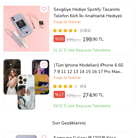
Sevgiliye Hediye Spotify Tasarımlı
Telefon Kılıfı İki Anahtarlık Hediyeli
Kargo ile Teslimat
(1062)
%50
199
,90 TL
399
,90 TL
21,32 TL'den Başlayan Taksitlerle
(Tüm Iphone Modelleri) iPhone 6 6S
7 8 11 12 13 14 15 16 17 Pro Max
Plus Mini Kişiye Özel Resimli
Kargo ile Teslimat
Fotoğraflı Kılıf
(42)
%17
274
,90 TL
329
,90 TL
29,32 TL'den Başlayan Taksitlerle
Son Gezdikleriniz
Samsung Galaxy J8 (2018) Köşe