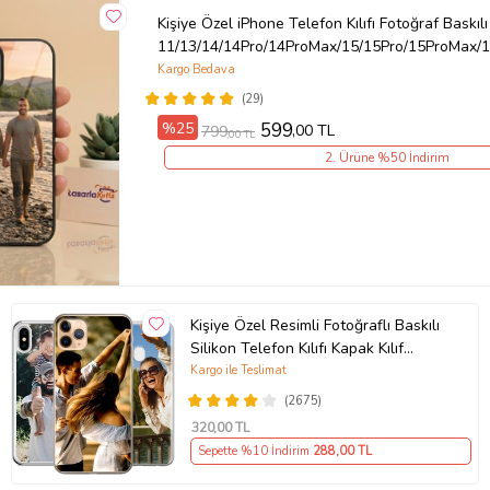
Kişiye Özel iPhone Telefon Kılıfı Fotoğraf Baskılı
11/13/14/14Pro/14ProMax/15/15Pro/15ProMax/1
Kargo Bedava
(29)
%25
599
,00 TL
799
,00 TL
2. Ürüne %50 İndirim
Kişiye Özel Resimli Fotoğraflı Baskılı
Silikon Telefon Kılıfı Kapak Kılıf
(Telefon Modelleri Açıklamada)
Kargo ile Teslimat
(2675)
320
,00 TL
Sepette %10 İndirim
288
,00 TL