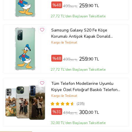
%48
259
,90 TL
499
,90 TL
27,72 TL'den Başlayan Taksitlerle
Samsung Galaxy S20 Fe Köşe
Korumalı Antişok Kapak Donald
Duck Tasarımlı Şeffaf Kılıf
Kargo ile Teslimat
%48
259
,90 TL
499
,90 TL
27,72 TL'den Başlayan Taksitlerle
Tüm Telefon Modellerine Uyumlu
Kişiye Özel Fotoğraf Baskılı Telefon
Kılıfı
Kargo ile Teslimat
(235)
%31
300
,00 TL
434
,80 TL
32,00 TL'den Başlayan Taksitlerle