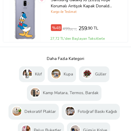
Korumalı Antişok Kapak Donald
Duck Tasarımlı Şeffaf Kılıf
Kargo ile Teslimat
%48
259
,90 TL
499
,90 TL
27,72 TL'den Başlayan Taksitlerle
Daha Fazla Kategori
Kılıf
Kupa
Güller
Kamp Matara, Termos, Bardak
Dekoratif Plaklar
Fotoğraf Baskı Kağıdı
Peluş Buketler
Gümüş Kolye