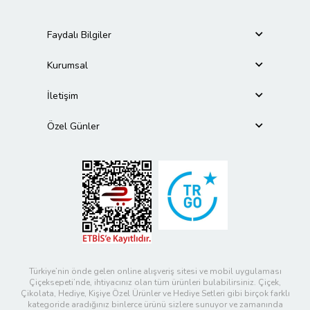
Faydalı Bilgiler
Kurumsal
İletişim
Özel Günler
Türkiye’nin önde gelen online alışveriş sitesi ve mobil uygulaması
Çiçeksepeti’nde, ihtiyacınız olan tüm ürünleri bulabilirsiniz. Çiçek,
Çikolata, Hediye, Kişiye Özel Ürünler ve Hediye Setleri gibi birçok farklı
kategoride aradığınız binlerce ürünü sizlere sunuyor ve zamanında