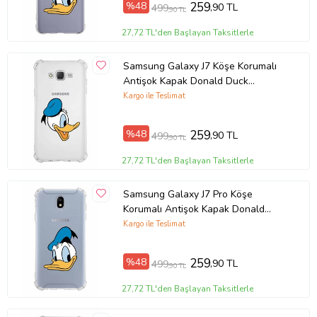
%48
259
,90 TL
499
,90 TL
Ürün Kodu:
kcm44925657
27,72 TL'den Başlayan Taksitlerle
Samsung Galaxy J7 Köşe Korumalı
Antişok Kapak Donald Duck
Tasarımlı Şeffaf Kılıf
Kargo ile Teslimat
%48
259
,90 TL
499
,90 TL
27,72 TL'den Başlayan Taksitlerle
Samsung Galaxy J7 Pro Köşe
Korumalı Antişok Kapak Donald
Duck Tasarımlı Şeffaf Kılıf
Kargo ile Teslimat
%48
259
,90 TL
499
,90 TL
27,72 TL'den Başlayan Taksitlerle