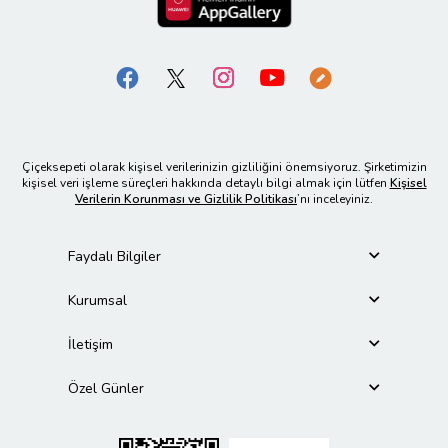
Çiçeksepeti olarak kişisel verilerinizin gizliliğini önemsiyoruz. Şirketimizin
kişisel veri işleme süreçleri hakkında detaylı bilgi almak için lütfen
Kişisel
Verilerin Korunması ve Gizlilik Politikası
’nı inceleyiniz.
Faydalı Bilgiler
Kurumsal
İletişim
Özel Günler