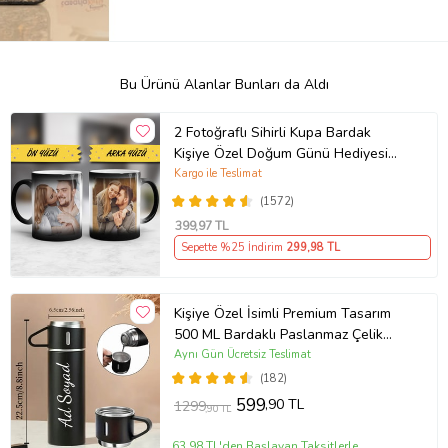
Bu Ürünü Alanlar Bunları da Aldı
2 Fotoğraflı Sihirli Kupa Bardak
Kişiye Özel Doğum Günü Hediyesi
Sevgiliye Hediye Anneye Babaya
Kargo ile Teslimat
Ablaya Abiye Kız Erkek Kardeşe
(1572)
Arkadaşa Resimli Günü Yıl Dönümü
399
,97 TL
Hediyesi
Sepette %25 İndirim
299
,98 TL
Kişiye Özel İsimli Premium Tasarım
500 ML Bardaklı Paslanmaz Çelik
Siyah Termos
Aynı Gün Ücretsiz Teslimat
(182)
599
,90 TL
1299
,90 TL
63,98 TL'den Başlayan Taksitlerle