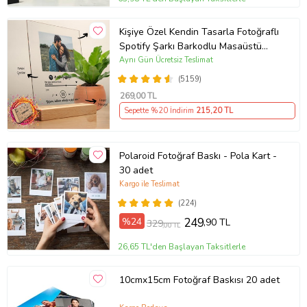
Kişiye Özel Kendin Tasarla Fotoğraflı
Spotify Şarkı Barkodlu Masaüstü
Plak Fotoğraf Çerçevesi
Aynı Gün Ücretsiz Teslimat
(5159)
269
,00 TL
Sepette %20 İndirim
215
,20 TL
Polaroid Fotoğraf Baskı - Pola Kart -
30 adet
Kargo ile Teslimat
(224)
%24
249
,90 TL
329
,00 TL
26,65 TL'den Başlayan Taksitlerle
10cmx15cm Fotoğraf Baskısı 20 adet