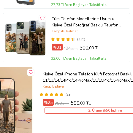
27,73 TL'den Başlayan Taksitlerle
Tüm Telefon Modellerine Uyumlu
Kişiye Özel Fotoğraf Baskılı Telefon
Kılıfı
Kargo ile Teslimat
(235)
%31
300
,00 TL
434
,80 TL
32,00 TL'den Başlayan Taksitlerle
Kişiye Özel iPhone Telefon Kılıfı Fotoğraf Baskılı
11/13/14/14Pro/14ProMax/15/15Pro/15ProMax/1
Kargo Bedava
(29)
%25
599
,00 TL
799
,00 TL
2. Ürüne %50 İndirim