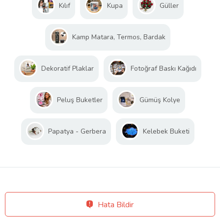
Kılıf
Kupa
Güller
Kamp Matara, Termos, Bardak
Dekoratif Plaklar
Fotoğraf Baskı Kağıdı
Peluş Buketler
Gümüş Kolye
Papatya - Gerbera
Kelebek Buketi
Hata Bildir