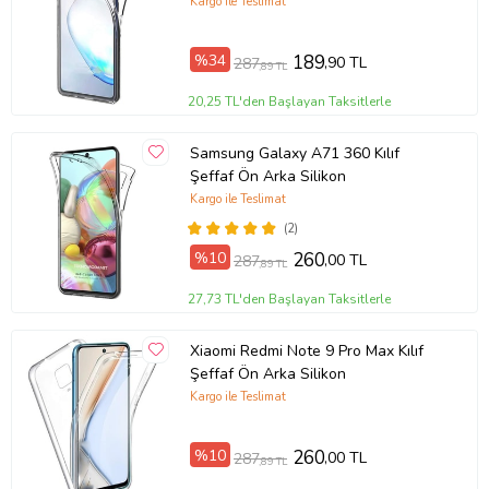
Kargo ile Teslimat
%34
189
,90 TL
287
,89 TL
20,25 TL'den Başlayan Taksitlerle
Samsung Galaxy A71 360 Kılıf
Şeffaf Ön Arka Silikon
Kargo ile Teslimat
(2)
%10
260
,00 TL
287
,89 TL
27,73 TL'den Başlayan Taksitlerle
Xiaomi Redmi Note 9 Pro Max Kılıf
Şeffaf Ön Arka Silikon
Kargo ile Teslimat
%10
260
,00 TL
287
,89 TL