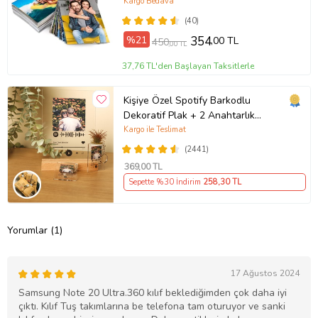
Kargo Bedava
(40)
%21
354
,00 TL
450
,00 TL
37,76 TL'den Başlayan Taksitlerle
Kişiye Özel Spotify Barkodlu
Dekoratif Plak + 2 Anahtarlık
Babaya Anneye Sevgiliye Arkadaşa
Kargo ile Teslimat
Hediye
(2441)
369
,00 TL
Sepette %30 İndirim
258
,30 TL
Yorumlar (1)
17 Ağustos 2024
Samsung Note 20 Ultra.360 kılıf beklediğimden çok daha iyi
çıktı. Kılıf Tuş takımlarına be telefona tam oturuyor ve sanki