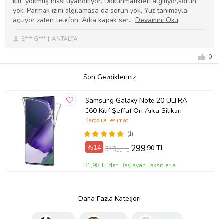
kılıf yokmuş hissi uyandırıyor. Dokunmatikleri algılıyor,sorun
yok. Parmak izini algılamasa da sorun yok, Yüz tanımayla
açılıyor zaten telefon. Arka kapak ser
E*** G***
ANTALYA
0
Son Gezdikleriniz
Samsung Galaxy Note 20 ULTRA
360 Kılıf Şeffaf Ön Arka Silikon
Kargo ile Teslimat
(1)
%14
299
,90 TL
349
,90 TL
31,98 TL'den Başlayan Taksitlerle
Daha Fazla Kategori