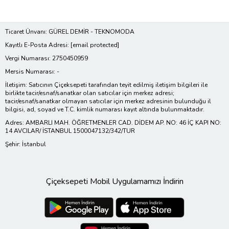
Ticaret Ünvanı: GÜREL DEMİR - TEKNOMODA
Kayıtlı E-Posta Adresi:
[email protected]
Vergi Numarası: 2750450959
Mersis Numarası: -
İletişim: Satıcının Çiçeksepeti tarafından teyit edilmiş iletişim bilgileri ile
birlikte tacir/esnaf/sanatkar olan satıcılar için merkez adresi;
tacir/esnaf/sanatkar olmayan satıcılar için merkez adresinin bulunduğu il
bilgisi, ad, soyad ve T.C. kimlik numarası kayıt altında bulunmaktadır.
Adres: AMBARLI MAH. ÖĞRETMENLER CAD. DİDEM AP. NO: 46 İÇ KAPI NO:
14 AVCILAR/ İSTANBUL 1500047132/342/TUR
Şehir: İstanbul
Çiçeksepeti Mobil Uygulamamızı İndirin