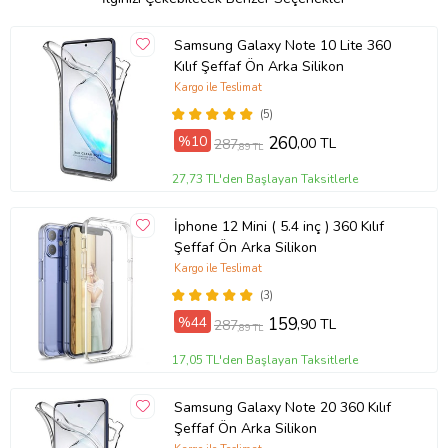
Saat 15.30' den sonraki siparişleriniz sonraki gün kargoya verilir
Cumartesi Günü saat 13.00 e kadar olan siparişleriniz Cumartesi
Samsung Galaxy Note 10 Lite 360
Kargolanır
Kılıf Şeffaf Ön Arka Silikon
Kargo ile Teslimat
Cumartesi Günü Saat 13.00den sonraki siparişleriniz Pazartesi
kargolanır
(5)
UNUTMAYINIZ
%10
260
,00 TL
287
,89 TL
PAZAR GÜNÜ KARGO FİRMALARI ÇALIŞMAZ
27,73 TL'den Başlayan Taksitlerle
Kargo Firmaları adresinize 1 kere geldikten sonra ikinci kez
gelmeyebilirler
İphone 12 Mini ( 5.4 inç ) 360 Kılıf
Bu sebepten dolayı iletişim bilgilerinizin doğru yazıldığına dikkat
Şeffaf Ön Arka Silikon
ediniz
Kargo ile Teslimat
Görüntülediğiniz ürün
S
tock
M
ount
tarafından listelenmiştir.
(3)
Ürün Kodu:
kcm74767872
%44
159
,90 TL
287
,89 TL
17,05 TL'den Başlayan Taksitlerle
Samsung Galaxy Note 20 360 Kılıf
Şeffaf Ön Arka Silikon