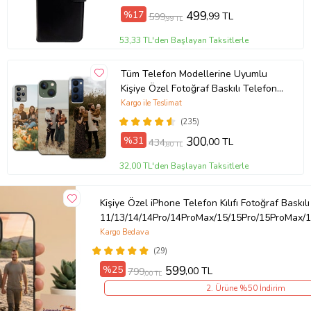
%17
499
,99 TL
599
,99 TL
53,33 TL'den Başlayan Taksitlerle
Tüm Telefon Modellerine Uyumlu
Kişiye Özel Fotoğraf Baskılı Telefon
Kılıfı
Kargo ile Teslimat
(235)
%31
300
,00 TL
434
,80 TL
32,00 TL'den Başlayan Taksitlerle
Kişiye Özel iPhone Telefon Kılıfı Fotoğraf Baskılı
11/13/14/14Pro/14ProMax/15/15Pro/15ProMax/1
Kargo Bedava
(29)
%25
599
,00 TL
799
,00 TL
2. Ürüne %50 İndirim