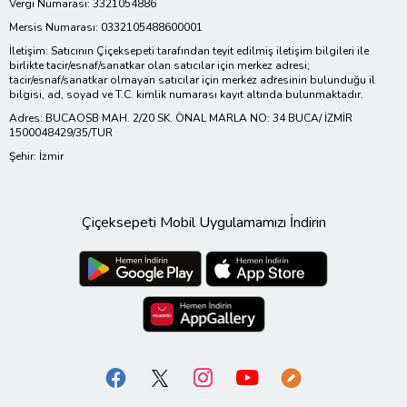
Vergi Numarası: 3321054886
Mersis Numarası: 0332105488600001
İletişim: Satıcının Çiçeksepeti tarafından teyit edilmiş iletişim bilgileri ile
birlikte tacir/esnaf/sanatkar olan satıcılar için merkez adresi;
tacir/esnaf/sanatkar olmayan satıcılar için merkez adresinin bulunduğu il
bilgisi, ad, soyad ve T.C. kimlik numarası kayıt altında bulunmaktadır.
Adres: BUCAOSB MAH. 2/20 SK. ÖNAL MARLA NO: 34 BUCA/ İZMİR
1500048429/35/TUR
Şehir: İzmir
Çiçeksepeti Mobil Uygulamamızı İndirin