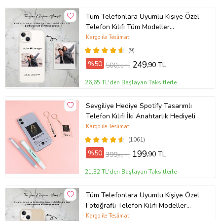
Tüm Telefonlara Uyumlu Kişiye Özel
Telefon Kılıfı Tüm Modeller
Açıklamada
Kargo ile Teslimat
(9)
%50
249
,90 TL
500
,00 TL
26,65 TL'den Başlayan Taksitlerle
Sevgiliye Hediye Spotify Tasarımlı
Telefon Kılıfı İki Anahtarlık Hediyeli
Kargo ile Teslimat
(1061)
%50
199
,90 TL
399
,90 TL
21,32 TL'den Başlayan Taksitlerle
Tüm Telefonlara Uyumlu Kişiye Özel
Fotoğraflı Telefon Kılıfı Modeller
Açıklamada
Kargo ile Teslimat