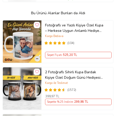
Bu Ürünü Alanlar Bunları da Aldı
Fotoğraflı ve Yazılı Kişiye Özel Kupa
– Herkese Uygun Anlamlı Hediye
Porselen Baskılı Kupa (Beyaz)
Kargo Bedava
(104)
Sepet Fiyatı
525
,20 TL
2 Fotoğraflı Sihirli Kupa Bardak
Kişiye Özel Doğum Günü Hediyesi
Sevgiliye Hediye Anneye Babaya
Kargo ile Teslimat
Ablaya Abiye Kız Erkek Kardeşe
(1572)
Arkadaşa Resimli Günü Yıl Dönümü
399
,97 TL
Hediyesi
Sepette %25 İndirim
299
,98 TL