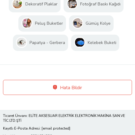
Dekoratif Plaklar
Fotoğraf Baskı Kağıdı
Peluş Buketler
Gümüş Kolye
Papatya - Gerbera
Kelebek Buketi
Hata Bildir
Ticaret Ünvanı: ELİTE AKSESUAR ELEKTRİK ELEKTRONİK MAKİNA SAN.VE
TİC.LTD.ŞTİ
Kayıtlı E-Posta Adresi:
[email protected]