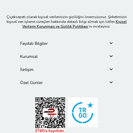
Çiçeksepeti olarak kişisel verilerinizin gizliliğini önemsiyoruz. Şirketimizin
kişisel veri işleme süreçleri hakkında detaylı bilgi almak için lütfen
Kişisel
Verilerin Korunması ve Gizlilik Politikası
’nı inceleyiniz.
Faydalı Bilgiler
Kurumsal
İletişim
Özel Günler