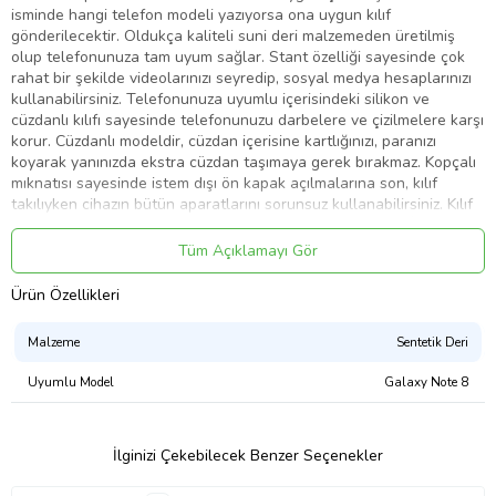
isminde hangi telefon modeli yazıyorsa ona uygun kılıf
gönderilecektir. Oldukça kaliteli suni deri malzemeden üretilmiş
olup telefonunuza tam uyum sağlar. Stant özelliği sayesinde çok
rahat bir şekilde videolarınızı seyredip, sosyal medya hesaplarınızı
kullanabilirsiniz. Telefonunuza uyumlu içerisindeki silikon ve
cüzdanlı kılıfı sayesinde telefonunuzu darbelere ve çizilmelere karşı
korur. Cüzdanlı modeldir, cüzdan içerisine kartlığınızı, paranızı
koyarak yanınızda ekstra cüzdan taşımaya gerek bırakmaz. Kopçalı
mıknatısı sayesinde istem dışı ön kapak açılmalarına son, kılıf
takılıyken cihazın bütün aparatlarını sorunsuz kullanabilirsiniz. Kılıf
kenarları dikişlidir, kasası silikon malzemeden yapılmıştır. İçeriğinde
Sağlığa zararlı materyal bulunmamaktadır.
Tüm Açıklamayı Gör
Ürün Özellikleri
Ürün Kodu:
kcm25744702
Malzeme
Sentetik Deri
Uyumlu Model
Galaxy Note 8
İlginizi Çekebilecek Benzer Seçenekler