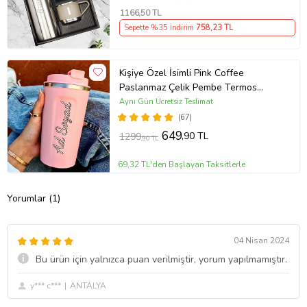
1166
,50 TL
Sepette %35 İndirim
758
,23 TL
Kişiye Özel İsimli Pink Coffee
Paslanmaz Çelik Pembe Termos
Bardak
Aynı Gün Ücretsiz Teslimat
(67)
649
,90 TL
1299
,90 TL
69,32 TL'den Başlayan Taksitlerle
Yorumlar (1)
04 Nisan 2024
Bu ürün için yalnızca puan verilmiştir, yorum yapılmamıştır.
y*** c***
ANTALYA