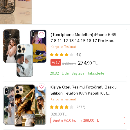
(Tüm Iphone Modelleri) iPhone 6 6S
7 8 11 12 13 14 15 16 17 Pro Max
Plus Mini Kişiye Özel Resimli
Kargo ile Teslimat
Fotoğraflı Kılıf
(42)
%17
274
,90 TL
329
,90 TL
29,32 TL'den Başlayan Taksitlerle
Kişiye Özel Resimli Fotoğraflı Baskılı
Silikon Telefon Kılıfı Kapak Kılıf
(Telefon Modelleri Açıklamada)
Kargo ile Teslimat
(2675)
320
,00 TL
Sepette %10 İndirim
288
,00 TL