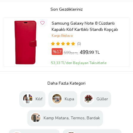
Son Gezdikleriniz
Samsung Galaxy Note 8 Cüzdanlı
Kapaklı Kılıf Kartlıklı Standlı Kopçalı
Kargo Bedava
(1)
%17
499
,99 TL
599
,99 TL
53,33 TL'den Başlayan Taksitlerle
Daha Fazla Kategori
Kılıf
Kupa
Güller
Kamp Matara, Termos, Bardak