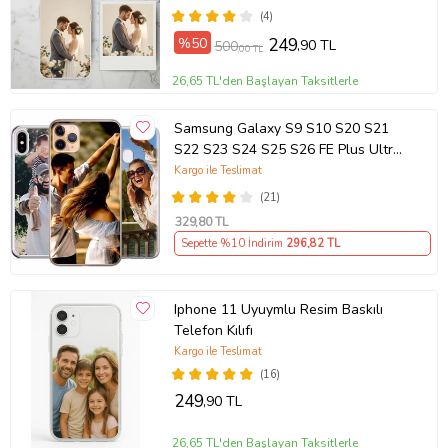
(4)
%50
249
,90 TL
500
,00 TL
26,65 TL'den Başlayan Taksitlerle
Samsung Galaxy S9 S10 S20 S21
S22 S23 S24 S25 S26 FE Plus Ultra
Kılıf Kişiye Özel Resimli Fotoğraflı
Kargo ile Teslimat
Silikon
(21)
329
,80 TL
Sepette %10 İndirim
296
,82 TL
Iphone 11 Uyuymlu Resim Baskılı
Telefon Kılıfı
Kargo ile Teslimat
(16)
249
,90 TL
26,65 TL'den Başlayan Taksitlerle