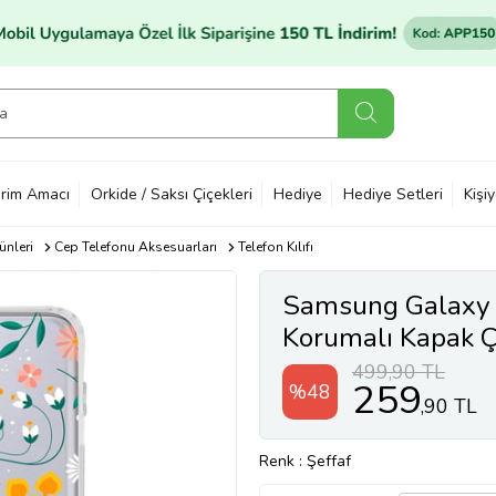
rim Amacı
Orkide / Saksı Çiçekleri
Hediye
Hediye Setleri
Kişi
ünleri
Cep Telefonu Aksesuarları
Telefon Kılıfı
Samsung Galaxy
Korumalı Kapak Çi
499,90 TL
259
%48
,90 TL
Renk
: Şeffaf