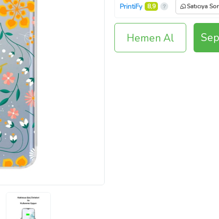
PrintiFy
8,9
Satıcıya Sor
Sep
Hemen Al