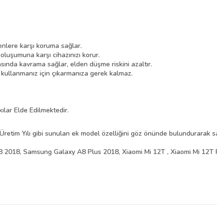
nlere karşı koruma sağlar.
 oluşumuna karşı cihazınızı korur.
asında kavrama sağlar, elden düşme riskini azaltır.
i kullanmanız için çıkarmanıza gerek kalmaz.
kılar Elde Edilmektedir.
Üretim Yılı gibi sunulan ek model özelliğini göz önünde bulundurarak sat
2018, Samsung Galaxy A8 Plus 2018, Xiaomi Mi 12T , Xiaomi Mi 12T 