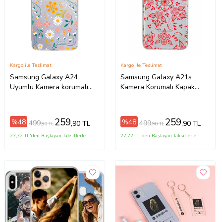
Kargo ile Teslimat
Kargo ile Teslimat
Samsung Galaxy A24
Samsung Galaxy A21s
Uyumlu Kamera korumalı
Kamera Korumalı Kapak
Kapak Çiçek Tasarımlı
Nostalji Desen Tasarımlı
Şeffaf Kılıf
Şeffaf Kılıf
259
259
%48
%48
499
499
,90 TL
,90 TL
,90 TL
,90 TL
27,72 TL'den Başlayan Taksitlerle
27,72 TL'den Başlayan Taksitlerle