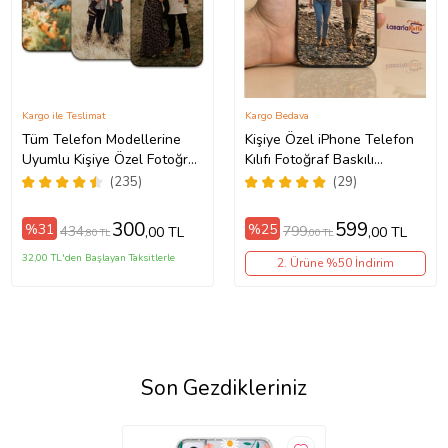
Kargo ile Teslimat
Kargo Bedava
Tüm Telefon Modellerine
Kişiye Özel iPhone Telefon
Uyumlu Kişiye Özel Fotoğraf
Kılıfı Fotoğraf Baskılı
Baskılı Telefon Kılıfı
11/13/14/14Pro/14ProMax/15/1
(235)
(29)
300
599
%31
%25
434
799
,00 TL
,00 TL
,80 TL
,00 TL
32,00 TL'den Başlayan Taksitlerle
2. Ürüne %50 İndirim
Son Gezdikleriniz