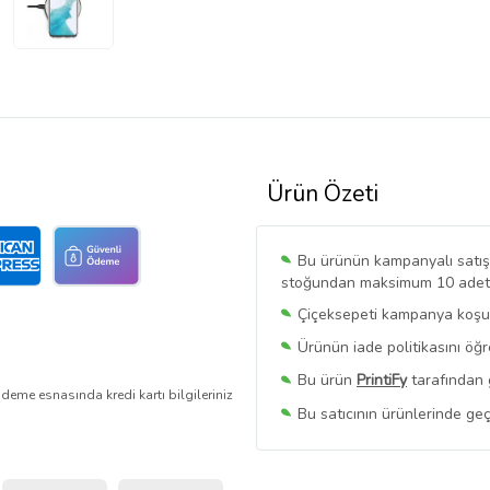
Ürün Özeti
Bu ürünün kampanyalı satışı 
stoğundan maksimum 10 adet sa
Çiçeksepeti kampanya koşull
Ürünün iade politikasını öğ
Bu ürün
PrintiFy
tarafından 
deme esnasında kredi kartı bilgileriniz
Bu satıcının ürünlerinde geç
Bu Satıcının
Tüm Ürünlerini
Ürün sayfasında gördüğünüz f