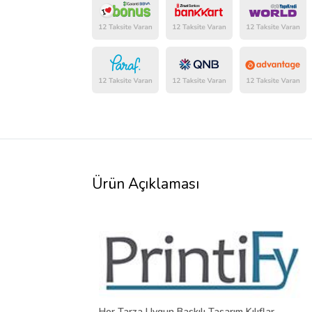
Ürün Açıklaması
Her Tarza Uygun Baskılı Tasarım Kılıflar