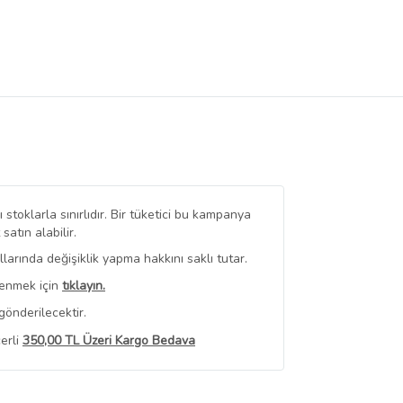
stoklarla sınırlıdır. Bir tüketici bu kampanya
tın alabilir.
arında değişiklik yapma hakkını saklı tutar.
renmek için
tıklayın.
gönderilecektir.
erli
350,00 TL Üzeri Kargo Bedava
 Görüntüle
iyat bilgileri, satıcı tarafından