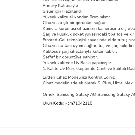
PrintiFy Kalitesiyle
Sizler için Hazırlandı
Yüksek kalite silikondan üretilmiştir.
Cihazınıza şık bir görünüm sağlar.
Kamera koruması cihazınızın kamerasına dış etke
Şarj ve kulaklık soket yuvasındaki tıpa toz ve kir
Frosted-Gel teknolojisi sayesinde elde tutuş sır
Cihazınızla tam uyum sağlar, tuş ve şarj soketin
Kablosuz şarj cihazlarıyla kullanılabilir.
Şeffaf bir görüntüye sahiptir.
Yüksek kalitede Uv Baskı yapılmıştır.
1. Kalite Uv Mürekkepler ile Canlı ve kaliteli Bas
Lütfen Cihaz Modelinizi Kontrol Ediniz.
Cihaz modelinizde ek olarak S, Plus, Ultra, Max, 
Örnek: Samsung Galaxy A8, Samsung Galaxy A8 
Ürün Kodu:
kcm71942118