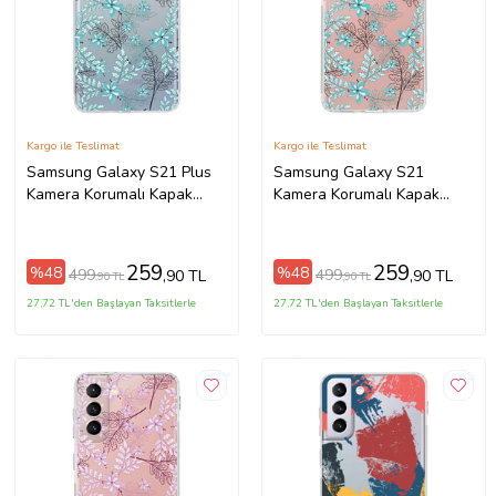
Kargo ile Teslimat
Kargo ile Teslimat
Samsung Galaxy S21 Plus
Samsung Galaxy S21
Kamera Korumalı Kapak
Kamera Korumalı Kapak
Floral Su Yeşili Tasarımlı
Floral Su Yeşili Tasarımlı
Şeffaf Kılıf
Şeffaf Kılıf
259
259
%48
%48
499
499
,90 TL
,90 TL
,90 TL
,90 TL
27,72 TL'den Başlayan Taksitlerle
27,72 TL'den Başlayan Taksitlerle