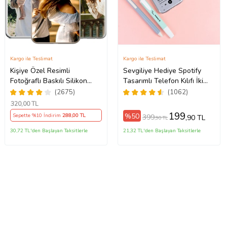
Kargo ile Teslimat
Kargo ile Teslimat
Kişiye Özel Resimli
Sevgiliye Hediye Spotify
Fotoğraflı Baskılı Silikon
Tasarımlı Telefon Kılıfı İki
5Pro/15ProMax/16/16e/16Plus/16Pro/16ProMax/17/17Air/17Pro/17ProM
Telefon Kılıfı Kapak Kılıf
Anahtarlık Hediyeli
(2675)
(1062)
(Telefon Modelleri
320
,00 TL
Açıklamada)
199
%50
Sepette %10 İndirim
288
,00 TL
399
,90 TL
,90 TL
30,72 TL'den Başlayan Taksitlerle
21,32 TL'den Başlayan Taksitlerle