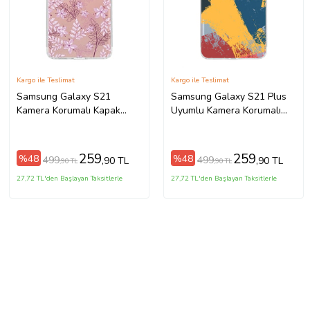
Kargo ile Teslimat
Kargo ile Teslimat
Samsung Galaxy S21
Samsung Galaxy S21 Plus
Kamera Korumalı Kapak
Uyumlu Kamera Korumalı
Floral Pudra Tasarımlı
Kapak Brushstroke Tasarımlı
Şeffaf Kılıf
Şeffaf Kılıf
259
259
%48
%48
499
499
,90 TL
,90 TL
,90 TL
,90 TL
27,72 TL'den Başlayan Taksitlerle
27,72 TL'den Başlayan Taksitlerle