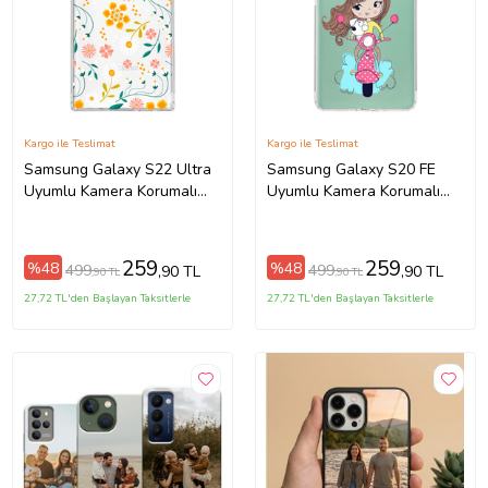
Kargo ile Teslimat
Kargo ile Teslimat
Samsung Galaxy S22 Ultra
Samsung Galaxy S20 FE
Uyumlu Kamera Korumalı
Uyumlu Kamera Korumalı
Kapak Çiçek Tasarımlı
Kapak Vespagirl Tasarımlı
Şeffaf Kılıf
Şeffaf Kılıf
259
259
%48
%48
499
499
,90 TL
,90 TL
,90 TL
,90 TL
27,72 TL'den Başlayan Taksitlerle
27,72 TL'den Başlayan Taksitlerle