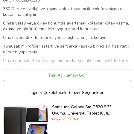
ÜRÜN ÖZELLİKLERİ
360 Derece özelliği ve kaymaz oluk tasarımı ile çok fonksiyonlu
kullanıma sahiptir
Cihazı yatay veya dikey konumda ayarlamak kolaydır, kolay yazma,
okuma ve görüntüleme için uygun stand konumları
Cihaz üzerindeki tüm fonksiyonel tuşlara erişimi kolaydır
Yumuşak mikrofiber astarlı ve sert arka kapaklı birinci sınıf sentetik
deriden yapılmıştır
Cihazı parmak izlerine ve çizilmelere karşı mükemmel şekilde korur,
dayanıklı ve koruyucudur
Ürün Kodu:
kcm74220023
Tüm Açıklamayı Gör
İlginizi Çekebilecek Benzer Seçenekler
Samsung Galaxy Sm-T820 9.7"
Uyumlu Üniversal Tablet Kılıfı
(Siyah)
Kargo ile Teslimat