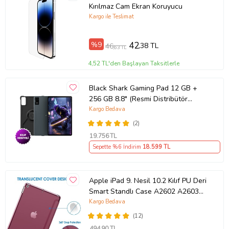
Kırılmaz Cam Ekran Koruyucu
Kargo ile Teslimat
%9
42
,38 TL
46
,63 TL
4,52 TL'den Başlayan Taksitlerle
Black Shark Gaming Pad 12 GB +
256 GB 8.8" (Resmi Distribütör
Garantili) (Siyah)
Kargo Bedava
(2)
19.756
TL
Sepette %6 İndirim
18.599
TL
Apple iPad 9. Nesil 10.2 Kılıf PU Deri
Smart Standlı Case A2602 A2603
A2604 A260 (27)
Kargo Bedava
(12)
494
,90 TL