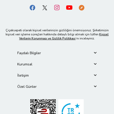
Çiçeksepeti olarak kişisel verilerinizin gizliliğini önemsiyoruz. Şirketimizin
kişisel veri işleme süreçleri hakkında detaylı bilgi almak için lütfen
Kişisel
Verilerin Korunması ve Gizlilik Politikası
’nı inceleyiniz.
Faydalı Bilgiler
Kurumsal
İletişim
Özel Günler