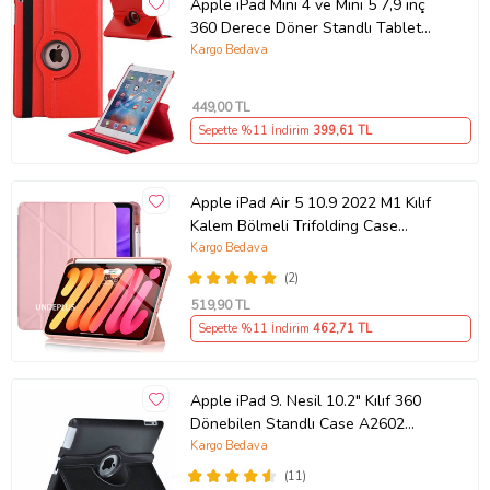
Apple iPad Mini 4 ve Mini 5 7,9 inç
360 Derece Döner Standlı Tablet
Kılıfı (Kırmızı)
Kargo Bedava
449
,00 TL
Sepette %11 İndirim
399
,61 TL
Apple iPad Air 5 10.9 2022 M1 Kılıf
Kalem Bölmeli Trifolding Case
A2588 A2589 A2
Kargo Bedava
(2)
519
,90 TL
Sepette %11 İndirim
462
,71 TL
Apple iPad 9. Nesil 10.2" Kılıf 360
Dönebilen Standlı Case A2602
A2603 A2604 A26 (Siyah)
Kargo Bedava
(11)