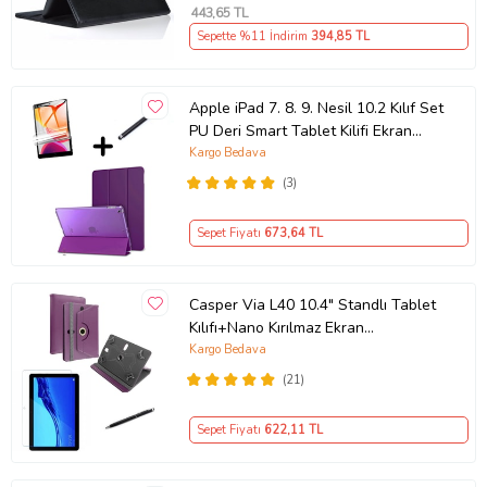
443
,65 TL
Sepette %11 İndirim
394
,85 TL
Apple iPad 7. 8. 9. Nesil 10.2 Kılıf Set
PU Deri Smart Tablet Kilifi Ekran
Koruy (Mor)
Kargo Bedava
(3)
Sepet Fiyatı
673
,64 TL
Casper Via L40 10.4" Standlı Tablet
Kılıfı+Nano Kırılmaz Ekran
Koruyucu+Dokunmatik Kalem (Mor)
Kargo Bedava
(21)
Sepet Fiyatı
622
,11 TL