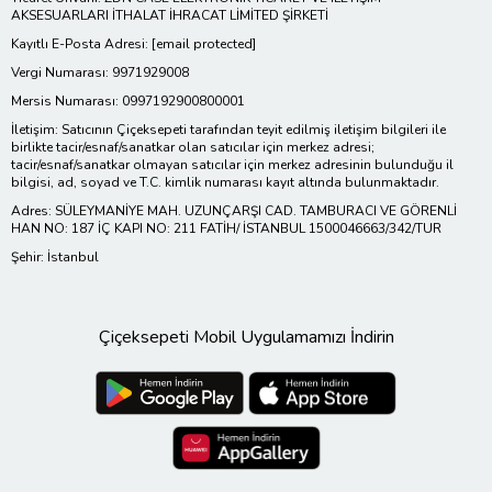
AKSESUARLARI İTHALAT İHRACAT LİMİTED ŞİRKETİ
Kayıtlı E-Posta Adresi:
[email protected]
Vergi Numarası: 9971929008
Mersis Numarası: 0997192900800001
İletişim: Satıcının Çiçeksepeti tarafından teyit edilmiş iletişim bilgileri ile
birlikte tacir/esnaf/sanatkar olan satıcılar için merkez adresi;
tacir/esnaf/sanatkar olmayan satıcılar için merkez adresinin bulunduğu il
bilgisi, ad, soyad ve T.C. kimlik numarası kayıt altında bulunmaktadır.
Adres: SÜLEYMANİYE MAH. UZUNÇARŞI CAD. TAMBURACI VE GÖRENLİ
HAN NO: 187 İÇ KAPI NO: 211 FATİH/ İSTANBUL 1500046663/342/TUR
Şehir: İstanbul
Çiçeksepeti Mobil Uygulamamızı İndirin