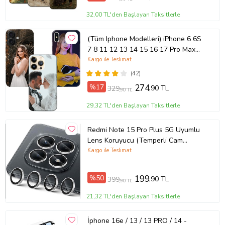
32,00 TL'den Başlayan Taksitlerle
(Tüm Iphone Modelleri) iPhone 6 6S
7 8 11 12 13 14 15 16 17 Pro Max
Plus Mini Kişiye Özel Resimli
Kargo ile Teslimat
Fotoğraflı Kılıf
(42)
%17
274
,90 TL
329
,90 TL
29,32 TL'den Başlayan Taksitlerle
Redmi Note 15 Pro Plus 5G Uyumlu
Lens Koruyucu (Temperli Cam
Kamera Koruyucu)
Kargo ile Teslimat
%50
199
,90 TL
399
,90 TL
21,32 TL'den Başlayan Taksitlerle
İphone 16e / 13 / 13 PRO / 14 -