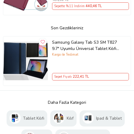
Sepette %11 İndirim
440
,46 TL
Son Gezdikleriniz
Samsung Galaxy Tab S3 SM T827
9.7" Uyumlu Üniversal Tablet Kılıfı
(Lacivert)
Kargo ile Teslimat
Sepet Fiyatı
222
,41 TL
Daha Fazla Kategori
Tablet Kılıfı
Kılıf
Ipad & Tablet