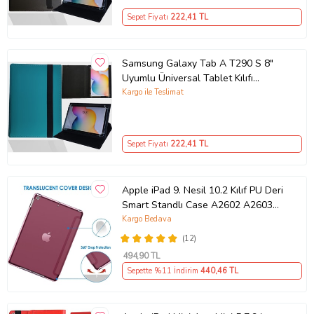
Sepet Fiyatı
222
,41 TL
Samsung Galaxy Tab A T290 S 8"
Uyumlu Üniversal Tablet Kılıfı
(Turkuaz)
Kargo ile Teslimat
Sepet Fiyatı
222
,41 TL
Apple iPad 9. Nesil 10.2 Kılıf PU Deri
Smart Standlı Case A2602 A2603
A2604 A260 (27)
Kargo Bedava
(12)
494
,90 TL
Sepette %11 İndirim
440
,46 TL