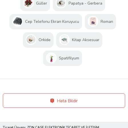
Güller
Papatya - Gerbera
Cep Telefonu Ekran Koruyucu
Roman
Orkide
Kitap Aksesuar
Spatifilyum
Hata Bildir
Ticaret Ünvanı: ZDN CASE ELEKTRONİK TİCARET VE İLETİŞİM