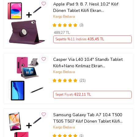
Apple iPad 9. 8. 7. Nesil 10.2" Kılıf
Dönen Tablet Kilifi Ekran
Koruyucu+Kalem 2 (Mor)
Kargo Bedava
(3)
489
,27 TL
Sepette %11 İndirim
435
,45 TL
Casper Via L40 10.4" Standlı Tablet
Kılıfı+Nano Kırılmaz Ekran
Koruyucu+Dokunmatik Kalem
Kargo Bedava
(Pembe)
(21)
Sepet Fiyatı
622
,11 TL
Samsung Galaxy Tab A7 10.4 T500
T505 T507 Kılıf Dönen Tablet Kilifi
Ekran Koruyu (Koyu Pembe)
Kargo Bedava
(1)