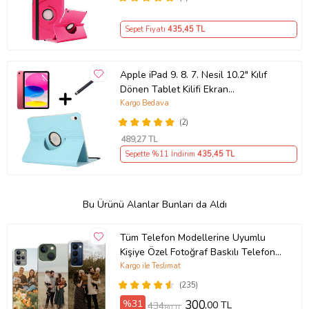
Sepet Fiyatı
435
,45 TL
Apple iPad 9. 8. 7. Nesil 10.2" Kılıf
Dönen Tablet Kilifi Ekran
Koruyucu+Kalem 2 (Mavi)
Kargo Bedava
(2)
489
,27 TL
Sepette %11 İndirim
435
,45 TL
Bu Ürünü Alanlar Bunları da Aldı
Tüm Telefon Modellerine Uyumlu
Kişiye Özel Fotoğraf Baskılı Telefon
Kılıfı
Kargo ile Teslimat
(235)
%31
300
,00 TL
434
,80 TL