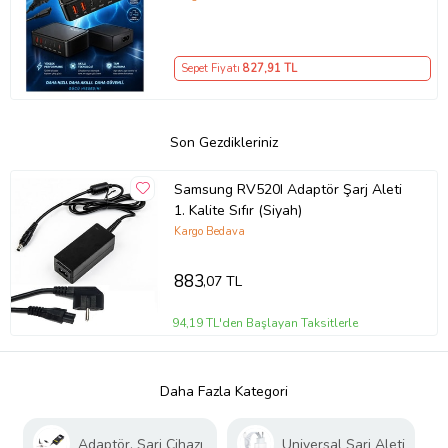
Girişli Akıllı Şarj Cihazı
Sepet Fiyatı
827
,91 TL
Son Gezdikleriniz
Samsung RV520I Adaptör Şarj Aleti
1. Kalite Sıfır (Siyah)
Kargo Bedava
883
,07 TL
94,19 TL'den Başlayan Taksitlerle
Daha Fazla Kategori
Adaptör, Şarj Cihazı
Universal Şarj Aleti