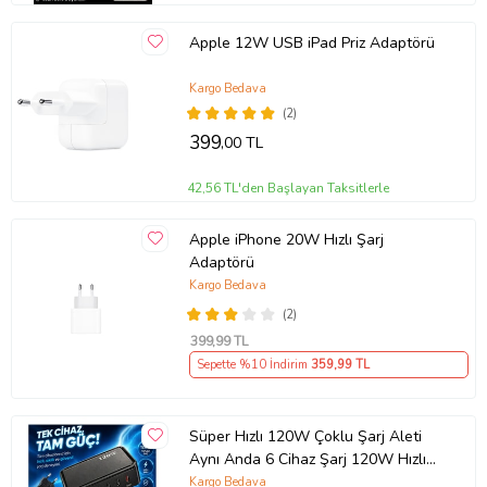
Apple 12W USB iPad Priz Adaptörü
Kargo Bedava
(2)
399
,00 TL
42,56 TL'den Başlayan Taksitlerle
Apple iPhone 20W Hızlı Şarj
Adaptörü
Kargo Bedava
(2)
399
,99 TL
Sepette %10 İndirim
359
,99 TL
Süper Hızlı 120W Çoklu Şarj Aleti
Aynı Anda 6 Cihaz Şarj 120W Hızlı
Şarj İstasyonu Çoklu USB & Type-C
Kargo Bedava