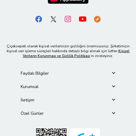
Çiçeksepeti olarak kişisel verilerinizin gizliliğini önemsiyoruz. Şirketimizin
kişisel veri işleme süreçleri hakkında detaylı bilgi almak için lütfen
Kişisel
Verilerin Korunması ve Gizlilik Politikası
’nı inceleyiniz.
Faydalı Bilgiler
Kurumsal
İletişim
Özel Günler