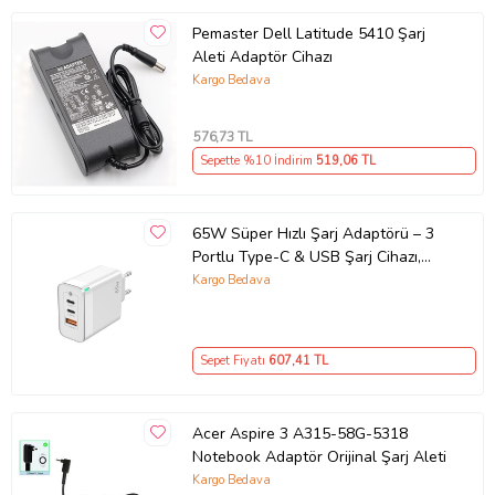
Pemaster Dell Latitude 5410 Şarj
Aleti Adaptör Cihazı
Kargo Bedava
576
,73 TL
Sepette %10 İndirim
519
,06 TL
65W Süper Hızlı Şarj Adaptörü – 3
Portlu Type-C & USB Şarj Cihazı,
GaN Teknolojili 65W Hızlı Şarj Cihazı
Kargo Bedava
– iPhone, Samsung, Laptop Uyumlu,
3 Portlu 65W PD + QC Hızlı Şarj
Adaptörü – Type-C ve USB Çıkışlı,
Sepet Fiyatı
607
,41 TL
Evrensel 65W Duvar Tipi Şarj
Adaptörü – Type-C PD
Acer Aspire 3 A315-58G-5318
Notebook Adaptör Orijinal Şarj Aleti
Kargo Bedava