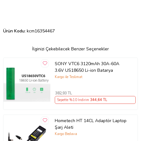
Ürün Kodu:
kcm16354467
İlginizi Çekebilecek Benzer Seçenekler
SONY VTC6 3120mAh 30A-60A
3.6V US18650 Li-ion Batarya
Kargo ile Teslimat
382
,93 TL
Sepette %10 İndirim
344
,64 TL
Hometech HT 14CL Adaptör Laptop
Şarj Aleti
Kargo Bedava