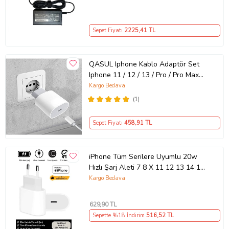
Sepet Fiyatı
2225
,41 TL
QASUL Iphone Kablo Adaptör Set
Iphone 11 / 12 / 13 / Pro / Pro Max
Uyumlu Şarj Aleti Seti
Kargo Bedava
(1)
Sepet Fiyatı
458
,91 TL
iPhone Tüm Serilere Uyumlu 20w
Hızlı Şarj Aleti 7 8 X 11 12 13 14 15
16 İçin Type-C Girişli Adaptör
Kargo Bedava
629
,90 TL
Sepette %18 İndirim
516
,52 TL