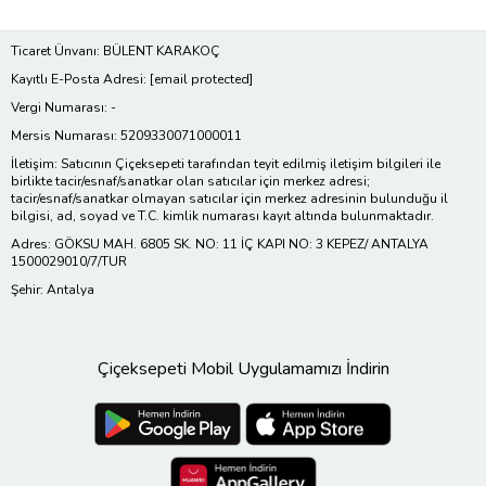
Ticaret Ünvanı: BÜLENT KARAKOÇ
Kayıtlı E-Posta Adresi:
[email protected]
Vergi Numarası: -
Mersis Numarası: 5209330071000011
İletişim: Satıcının Çiçeksepeti tarafından teyit edilmiş iletişim bilgileri ile
birlikte tacir/esnaf/sanatkar olan satıcılar için merkez adresi;
tacir/esnaf/sanatkar olmayan satıcılar için merkez adresinin bulunduğu il
bilgisi, ad, soyad ve T.C. kimlik numarası kayıt altında bulunmaktadır.
Adres: GÖKSU MAH. 6805 SK. NO: 11 İÇ KAPI NO: 3 KEPEZ/ ANTALYA
1500029010/7/TUR
Şehir: Antalya
Çiçeksepeti Mobil Uygulamamızı İndirin