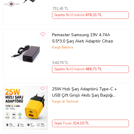
751
,45 TL
Sepette %10 İndirim
676
,31 TL
Pemaster Samsung 19V 4.74A
5.5*3.0 Şarj Aleti Adaptör Cihazı
Kargo Bedava
540
,79 TL
Sepette %10 İndirim
486
,71 TL
25W Hızlı Şarj Adaptörü Type-C +
USB Çift Girişli Akıllı Şarj Başlığı
Kompakt Tasarım
Kargo ile Teslimat
Sepet Fiyatı
314
,10 TL