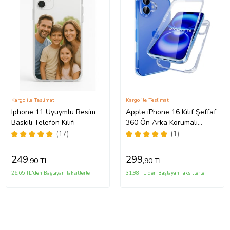
Kargo ile Teslimat
Kargo ile Teslimat
Iphone 11 Uyuymlu Resim
Apple iPhone 16 Kılıf Şeffaf
Baskılı Telefon Kılıfı
360 Ön Arka Korumalı
Silikon
(17)
(1)
249
299
,90 TL
,90 TL
26,65 TL'den Başlayan Taksitlerle
31,98 TL'den Başlayan Taksitlerle