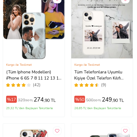
Kargo ile Teslimat
Kargo ile Teslimat
(Tüm Iphone Modelleri)
Tüm Telefonlara Uyumlu
iPhone 6 6S 7 8 11 12 13 14
Kişiye Özel Telefon Kılıfı
ax
15 16 17 Pro Max Plus Mini
Tüm Modeller Açıklamada
(42)
(9)
Kişiye Özel Resimli
Fotoğraflı Kılıf
274
249
%17
%50
329
500
,90 TL
,90 TL
,90 TL
,00 TL
29,32 TL'den Başlayan Taksitlerle
26,65 TL'den Başlayan Taksitlerle