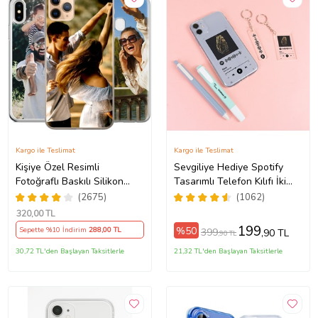
Kargo ile Teslimat
Kargo ile Teslimat
Kişiye Özel Resimli
Sevgiliye Hediye Spotify
Fotoğraflı Baskılı Silikon
Tasarımlı Telefon Kılıfı İki
5Pro/15ProMax/16/16e/16Plus/16Pro/16ProMax/17/17Air/17Pro/17ProM
Telefon Kılıfı Kapak Kılıf
Anahtarlık Hediyeli
(2675)
(1062)
(Telefon Modelleri
320
,00 TL
Açıklamada)
199
%50
Sepette %10 İndirim
288
,00 TL
399
,90 TL
,90 TL
30,72 TL'den Başlayan Taksitlerle
21,32 TL'den Başlayan Taksitlerle