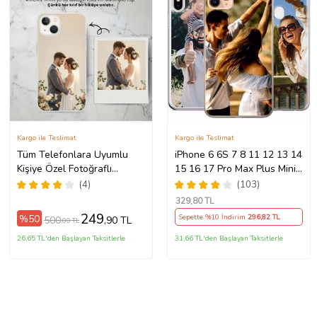
Kargo ile Teslimat
Kargo ile Teslimat
Tüm Telefonlara Uyumlu
iPhone 6 6S 7 8 11 12 13 14
Kişiye Özel Fotoğraflı
15 16 17 Pro Max Plus Mini
Telefon Kılıfı Modeller
Kılıf Kişiye Özel Resimli
(4)
(103)
Açıklamada
Fotoğraflı Silikon
329
,80 TL
249
%50
Sepette %10 İndirim
296
,82 TL
500
,90 TL
,00 TL
26,65 TL'den Başlayan Taksitlerle
31,66 TL'den Başlayan Taksitlerle