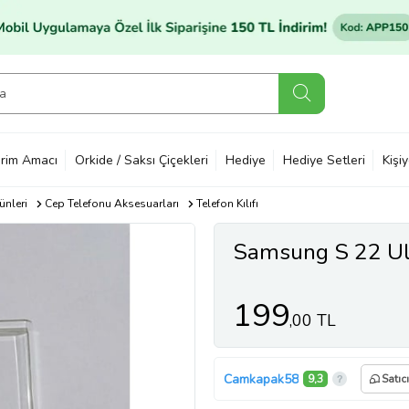
rim Amacı
Orkide / Saksı Çiçekleri
Hediye
Hediye Setleri
Kişi
ünleri
Cep Telefonu Aksesuarları
Telefon Kılıfı
Samsung S 22 Ult
199
,00 TL
Camkapak58
9,3
Satıc