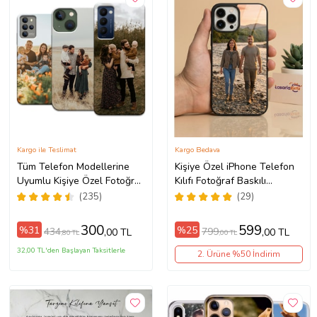
Kargo ile Teslimat
Kargo Bedava
Tüm Telefon Modellerine
Kişiye Özel iPhone Telefon
Uyumlu Kişiye Özel Fotoğraf
Kılıfı Fotoğraf Baskılı
Baskılı Telefon Kılıfı
11/13/14/14Pro/14ProMax/15/1
(235)
(29)
300
599
%31
%25
434
799
,00 TL
,00 TL
,80 TL
,00 TL
32,00 TL'den Başlayan Taksitlerle
2. Ürüne %50 İndirim