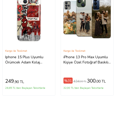
Kargo ile Teslimat
Kargo ile Teslimat
Iphone 15 Plus Uyumlu
iPhone 13 Pro Max Uyumlu
Örümcek Adam Kolaj
Kişiye Özel Fotoğraf Baskılı
Tasarımlı Şeffaf Telefon
Telefon Kılıfı
Kılıfı
300
249
%31
434
,00 TL
,90 TL
,80 TL
26,65 TL'den Başlayan Taksitlerle
32,00 TL'den Başlayan Taksitlerle