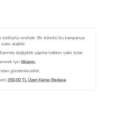
stoklarla sınırlıdır. Bir tüketici bu kampanya
tın alabilir.
arında değişiklik yapma hakkını saklı tutar.
renmek için
tıklayın.
ndan gönderilecektir.
erli
350,00 TL Üzeri Kargo Bedava
 Görüntüle
iyat bilgileri, satıcı tarafından