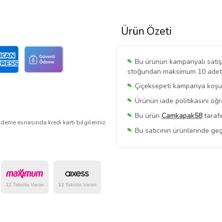
Ürün Özeti
Bu ürünün kampanyalı satışı 
stoğundan maksimum 10 adet sa
Çiçeksepeti kampanya koşull
Ürünün iade politikasını öğ
Bu ürün
Camkapak58
tarafı
deme esnasında kredi kartı bilgileriniz
Bu satıcının ürünlerinde geç
Bu Satıcının
Tüm Ürünlerini
Ürün sayfasında gördüğünüz f
belirlenmektedir.