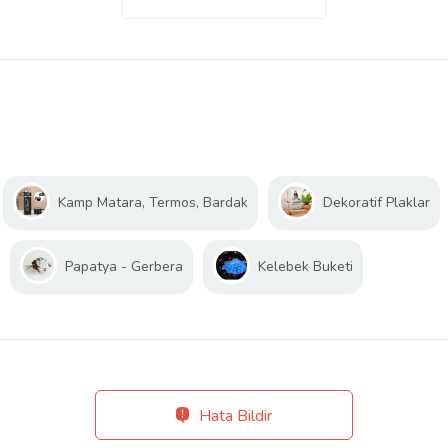
Kamp Matara, Termos, Bardak
Dekoratif Plaklar
Papatya - Gerbera
Kelebek Buketi
Hata Bildir