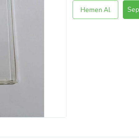
Sep
Hemen Al