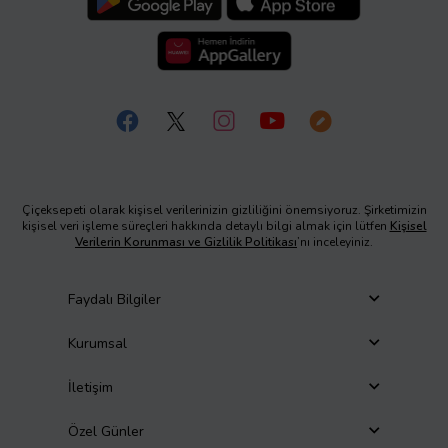
Çiçeksepeti olarak kişisel verilerinizin gizliliğini önemsiyoruz. Şirketimizin
kişisel veri işleme süreçleri hakkında detaylı bilgi almak için lütfen
Kişisel
Verilerin Korunması ve Gizlilik Politikası
’nı inceleyiniz.
Faydalı Bilgiler
Kurumsal
İletişim
Özel Günler