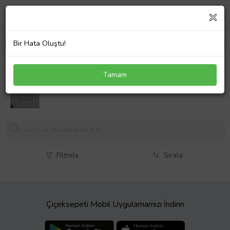
Bir Hata Oluştu!
Samsung S 22 Ultra Telefon Kılıf Modeli
Tamam
199,
00 TL
Filtrele
Sırala
Çiçeksepeti Mobil Uygulamamızı İndirin