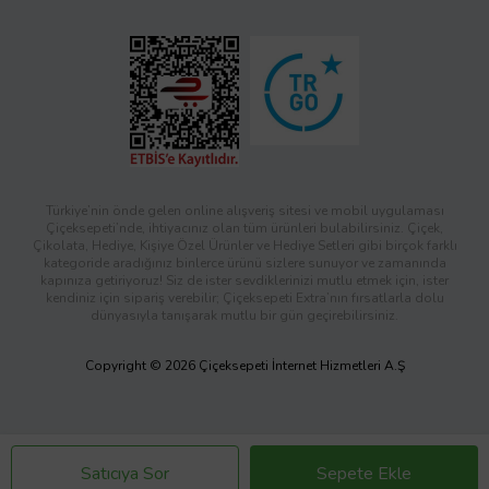
Türkiye’nin önde gelen online alışveriş sitesi ve mobil uygulaması
Çiçeksepeti’nde, ihtiyacınız olan tüm ürünleri bulabilirsiniz. Çiçek,
Çikolata, Hediye, Kişiye Özel Ürünler ve Hediye Setleri gibi birçok farklı
kategoride aradığınız binlerce ürünü sizlere sunuyor ve zamanında
kapınıza getiriyoruz! Siz de ister sevdiklerinizi mutlu etmek için, ister
kendiniz için sipariş verebilir; Çiçeksepeti Extra’nın fırsatlarla dolu
dünyasıyla tanışarak mutlu bir gün geçirebilirsiniz.
Copyright © 2026 Çiçeksepeti İnternet Hizmetleri A.Ş
Satıcıya Sor
Sepete Ekle