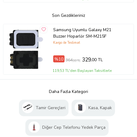
Son Gezdikleriniz
Samsung Uyumlu Galaxy M21
Buzzer Hoparlör SM-M215F
Kargo ile Teslimat
%10
329
,00 TL
364
,00 TL
119,53 TL'den Başlayan Taksitlerle
Daha Fazla Kategori
Tamir Gereçleri
Kasa, Kapak
Diğer Cep Telefonu Yedek Parça