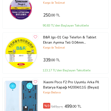
200Metre
Kargo ile Teslimat
250
,00 TL
90,83 TL'den Başlayan Taksitlerle
B&R Jgs-01 Cep Telefon & Tablet
Ekran Ayırma Teli 0.04mm
1000Metre
Kargo ile Teslimat
339
,00 TL
123,17 TL'den Başlayan Taksitlerle
Xiaomi Poco F2 Pro Uyumlu Arka Pil
Batarya Kapağı M2004J11G (Beyaz)
Kargo Bedava
%9
499
,00 TL
549
,00 TL