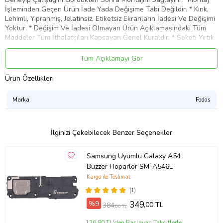
İşleminden Geçen Ürün İade Yada Değişime Tabi Değildir. * Kırık,
Lehimli, Yıpranmış, Jelatinsiz, Etiketsiz Ekranların İadesi Ve Değişimi
Yoktur. * Değişim Ve İadesi Olmayan Ürün Açıklamasındaki Tüm
Maddeler Tüm İthalatçıları Kapsayan Genel Kuraldır. * Soketi Yırtık
Batarya Ve Teknik Parçaların İadesi Ve Değişimi Kabul Edilemez.
Fodos olarak müşteri memnuniyeti önceliğimizdir. Ürünlerimizden
Tüm Açıklamayı Gör
dolayı oluşabilecek tüm sorunlarınız için öncelikle müşteri
temsilcilerimizle irtibata geçiniz. Sorunlarınız daha çabuk çözüme
Ürün Özellikleri
ulaşmış olacaktır.
Ürün Kodu:
kcm50617729
Marka
Fodos
İlginizi Çekebilecek Benzer Seçenekler
Samsung Uyumlu Galaxy A54
Buzzer Hoparlör SM-A546E
Kargo ile Teslimat
(1)
%9
349
,00 TL
384
,00 TL
126,80 TL'den Başlayan Taksitlerle