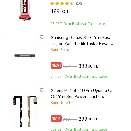
(10)
189
,00 TL
68,67 TL'den Başlayan Taksitlerle
Samsung Galaxy S10E Yan Kasa
Tuşları Yan Plastik Tuşlar Beyaz
Renk
Kargo Bedava
%20
399
,00 TL
499
,00 TL
144,97 TL'den Başlayan Taksitlerle
Xiaomi Mi Note 10 Pro Uyumlu On
Off Yan Ses Power Film Flex
M1910F4S
Kargo ile Teslimat
%14
299
,00 TL
349
,00 TL
108,63 TL'den Başlayan Taksitlerle