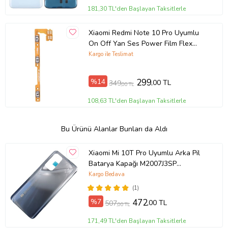
181,30 TL'den Başlayan Taksitlerle
Xiaomi Redmi Note 10 Pro Uyumlu
On Off Yan Ses Power Film Flex
M2101K6G M2101K6R
Kargo ile Teslimat
%14
299
,00 TL
349
,00 TL
108,63 TL'den Başlayan Taksitlerle
Bu Ürünü Alanlar Bunları da Aldı
Xiaomi Mi 10T Pro Uyumlu Arka Pil
Batarya Kapağı M2007J3SP
M2007J3SI (Gri)
Kargo Bedava
(1)
%7
472
,00 TL
507
,00 TL
171,49 TL'den Başlayan Taksitlerle