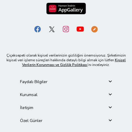
Çiçeksepeti olarak kişisel verilerinizin gizliliğini önemsiyoruz. Şirketimizin
kişisel veri işleme süreçleri hakkında detaylı bilgi almak için lütfen
Kişisel
Verilerin Korunması ve Gizlilik Politikası
’nı inceleyiniz.
Faydalı Bilgiler
Kurumsal
İletişim
Özel Günler