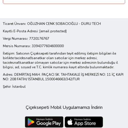
Ticaret Ünvanı: OĞUZHAN CENK SOBACIOĞLU - DURU TECH
Kayıtlı E-Posta Adresi:
[email protected]
Vergi Numarası: 7720176767
Mersis Numarası: 3394377604600000
İletişim: Satıcının Çiçeksepeti tarafından teyit edilmiş iletişim bilgileri ile
birlikte tacir/esnaf/sanatkar olan satıcılar için merkez adresi;
tacir/esnaf/sanatkar olmayan satıcılar için merkez adresinin bulunduğu il
bilgisi, ad, soyad ve T.C. kimlik numarası kayıt altında bulunmaktadır.
Adres: DEMİRTAŞ MAH. PAÇACI SK. TAHTAKALE İŞ MERKEZİ NO: 11 İÇ KAPI
NO: 208 FATİH/ İSTANBUL 1500046663/342/TUR
Şehir: İstanbul
Çiçeksepeti Mobil Uygulamamızı İndirin