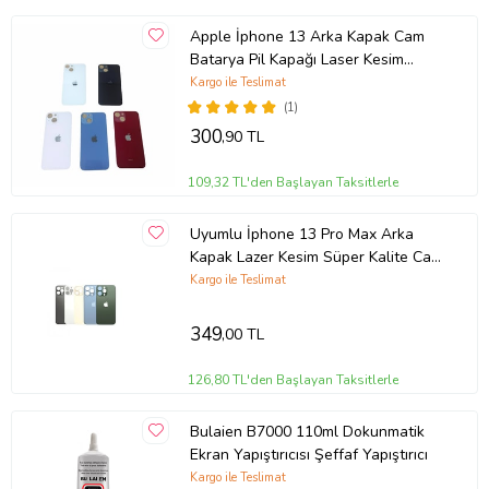
Apple İphone 13 Arka Kapak Cam
Batarya Pil Kapağı Laser Kesim
(Beyaz)
Kargo ile Teslimat
(1)
300
,90 TL
109,32 TL'den Başlayan Taksitlerle
Uyumlu İphone 13 Pro Max Arka
Kapak Lazer Kesim Süper Kalite Cam
-- Mavi
Kargo ile Teslimat
349
,00 TL
126,80 TL'den Başlayan Taksitlerle
Bulaien B7000 110ml Dokunmatik
Ekran Yapıştırıcısı Şeffaf Yapıştırıcı
Kargo ile Teslimat