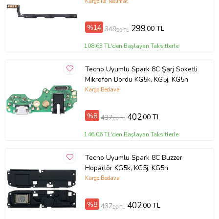
KG5n
Kargo ile Teslimat
%14
299
,00 TL
349
,00 TL
108,63 TL'den Başlayan Taksitlerle
Tecno Uyumlu Spark 8C Şarj Soketli
Mikrofon Bordu KG5k, KG5j, KG5n
Kargo Bedava
%8
402
,00 TL
437
,00 TL
146,06 TL'den Başlayan Taksitlerle
Tecno Uyumlu Spark 8C Buzzer
Hoparlör KG5k, KG5j, KG5n
Kargo Bedava
%8
402
,00 TL
437
,00 TL