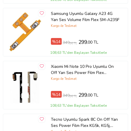
Samsung Uyumlu Galaxy A23 4G
Yan Ses Volume Film Flex SM-A235F
Kargo ile Teslimat
%14
299
,00 TL
349
,00 TL
108,63 TL'den Başlayan Taksitlerle
Xiaomi Mi Note 10 Pro Uyumlu On
Off Yan Ses Power Film Flex
M1910F4S
Kargo ile Teslimat
%14
299
,00 TL
349
,00 TL
108,63 TL'den Başlayan Taksitlerle
Tecno Uyumlu Spark 8C On Off Yan
Ses Power Film Flex KG5k, KG5j,