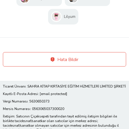
Lilyum
Hata Bildir
Ticaret Ünvanı: SAHRA KİTAP KIRTASİYE EĞİTİM HİZMETLERİ LİMİTED ŞİRKETİ
Kayıtlı E-Posta Adresi:
[email protected]
Vergi Numarası: 5630650373
Mersis Numarası: 0563065037300020
İletişim: Satıcının Çiçeksepeti tarafından teyit edilmiş iletişim bilgileri ile
birlikte tacir/esnaf/sanatkar olan satıcılar için merkez adresi;
tacir/esnaf/sanatkar olmayan satıcılar için merkez adresinin bulunduğu il