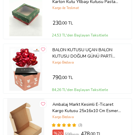
Karton Kutu YIlbaşı Kutusu Pasta
Kutusu Kargo Kutusu (10 ADET)
Kargo ile Teslimat
230
,00 TL
24,53 TL'den Başlayan Taksitlerle
BALON KUTUSU UÇAN BALON
KUTUSU DOĞUM GÜNÜ PARTİ
BALON KUTUSU SÜPRİZ KUTU
Kargo Bedava
KENDİN YAP HEDİYELİK KUTU
790
,00 TL
84,26 TL'den Başlayan Taksitlerle
Ambalaj Markt Kesimli E-Ticaret
Kargo Kutusu 25x16x10 Cm Esmer
25 Adet
Kargo Bedava
(3)
%20
478
,00 TL
598
,00 TL