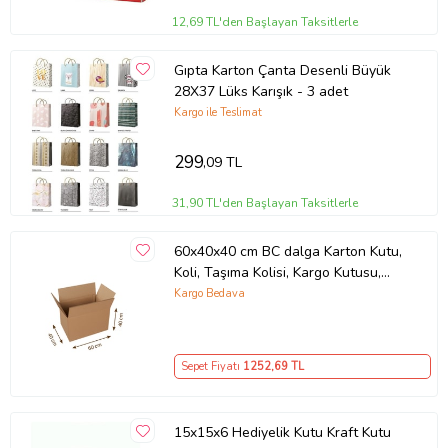
12,69 TL'den Başlayan Taksitlerle
Gıpta Karton Çanta Desenli Büyük
28X37 Lüks Karışık - 3 adet
Kargo ile Teslimat
299
,09 TL
31,90 TL'den Başlayan Taksitlerle
60x40x40 cm BC dalga Karton Kutu,
Koli, Taşıma Kolisi, Kargo Kutusu,
Çeyiz Kolisi, Çeyiz Kutusu 5 Adet
Kargo Bedava
Sepet Fiyatı
1252
,69 TL
15x15x6 Hediyelik Kutu Kraft Kutu