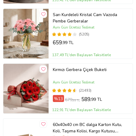
135,41 TL'den Başlayan Taksitlerle
Sarı Kurdeleli Kristal Cam Vazoda
Pembe Gerberalar
Aynı Gün Ücretsiz Teslimat
(5205)
659
,99 TL
137,49 TL'den Başlayan Taksitlerle
Kırmızı Gerbera Çiçek Buketi
Aynı Gün Ücretsiz Teslimat
(21493)
%13
589
,99 TL
679
,99 TL
122,91 TL'den Başlayan Taksitlerle
60x40x40 cm BC dalga Karton Kutu,
Koli, Taşıma Kolisi, Kargo Kutusu,