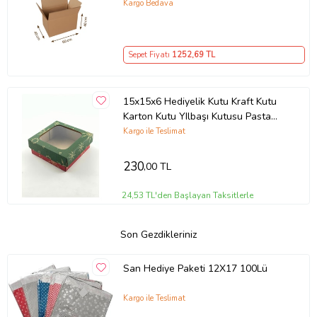
Çeyiz Kolisi, Çeyiz Kutusu 5 Adet
Kargo Bedava
Sepet Fiyatı
1252
,69 TL
15x15x6 Hediyelik Kutu Kraft Kutu
Karton Kutu YIlbaşı Kutusu Pasta
Kutusu Kargo Kutusu (10 ADET)
Kargo ile Teslimat
230
,00 TL
24,53 TL'den Başlayan Taksitlerle
Son Gezdikleriniz
San Hediye Paketi 12X17 100Lü
Kargo ile Teslimat