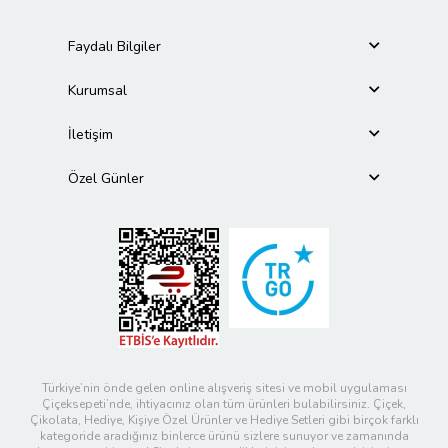
Faydalı Bilgiler
Kurumsal
İletişim
Özel Günler
Türkiye’nin önde gelen online alışveriş sitesi ve mobil uygulaması
Çiçeksepeti’nde, ihtiyacınız olan tüm ürünleri bulabilirsiniz. Çiçek,
Çikolata, Hediye, Kişiye Özel Ürünler ve Hediye Setleri gibi birçok farklı
kategoride aradığınız binlerce ürünü sizlere sunuyor ve zamanında