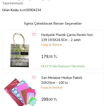
Yayınlanmıştır.
Ürün Kodu:
kcm50904234
İlginizi Çekebilecek Benzer Seçenekler
Hediyelik Plastik Çanta Renkli Not-
139 19,5X24,5Cm - 2 adet
Kargo ile Teslimat
179
,35 TL
19,13 TL'den Başlayan Taksitlerle
San Metalize Hediye Paketi
20X25cm - 100 lü
Kargo ile Teslimat
299
,00 TL