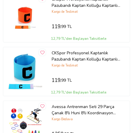
Pazubandı Kaptan Kolluğu Kaptanlık
Bandı 1 adet (Turuncu)
Kargo ile Teslimat
119
,99 TL
12,79 TL'den Başlayan Taksitlerle
CKSpor Profesyonel Kaptanlık
Pazubandı Kaptan Kolluğu Kaptanlık
Bandı 1 adet (Mavi)
Kargo ile Teslimat
119
,99 TL
12,79 TL'den Başlayan Taksitlerle
Avessa Antrenman Seti 29 Parça
Çanak 8'li Huni 8'li Koordinasyon
Çemberi 12'li Ant Merdiveni 1 adet
Kargo Bedava