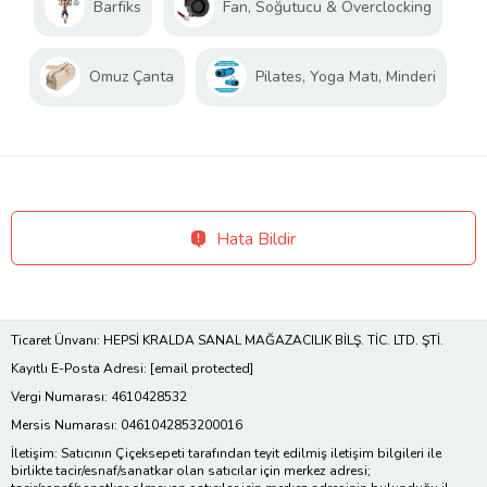
Barfiks
Fan, Soğutucu & Overclocking
Omuz Çanta
Pilates, Yoga Matı, Minderi
Hata Bildir
Ticaret Ünvanı: HEPSİ KRALDA SANAL MAĞAZACILIK BİLŞ. TİC. LTD. ŞTİ.
Kayıtlı E-Posta Adresi:
[email protected]
Vergi Numarası: 4610428532
Mersis Numarası: 0461042853200016
İletişim: Satıcının Çiçeksepeti tarafından teyit edilmiş iletişim bilgileri ile
birlikte tacir/esnaf/sanatkar olan satıcılar için merkez adresi;