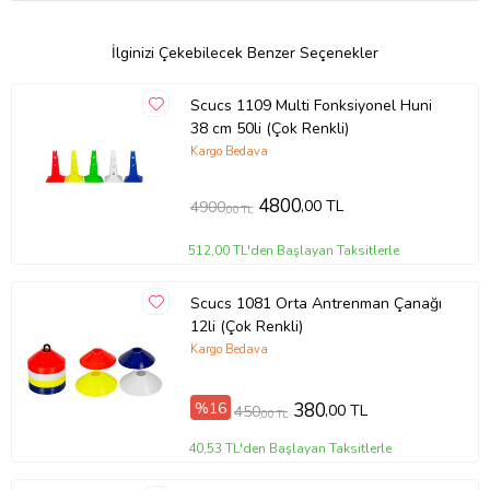
İlginizi Çekebilecek Benzer Seçenekler
Scucs 1109 Multi Fonksiyonel Huni
38 cm 50li (Çok Renkli)
Kargo Bedava
4800
,00 TL
4900
,00 TL
512,00 TL'den Başlayan Taksitlerle
Scucs 1081 Orta Antrenman Çanağı
12li (Çok Renkli)
Kargo Bedava
%16
380
,00 TL
450
,00 TL
40,53 TL'den Başlayan Taksitlerle