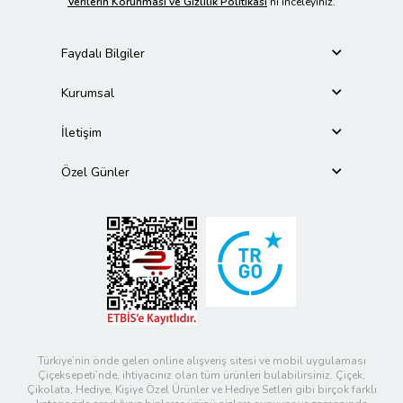
Verilerin Korunması ve Gizlilik Politikası
’nı inceleyiniz.
Faydalı Bilgiler
Kurumsal
İletişim
Özel Günler
Türkiye’nin önde gelen online alışveriş sitesi ve mobil uygulaması
Çiçeksepeti’nde, ihtiyacınız olan tüm ürünleri bulabilirsiniz. Çiçek,
Çikolata, Hediye, Kişiye Özel Ürünler ve Hediye Setleri gibi birçok farklı