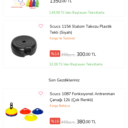
1350
,00 TL
144,00 TL'den Başlayan Taksitlerle
Scucs 1154 Slalom Takozu Plastik
Tekli (Siyah)
Kargo ile Teslimat
%14
300
,00 TL
350
,00 TL
32,00 TL'den Başlayan Taksitlerle
Son Gezdikleriniz
Scucs 1087 Fonksiyonel Antrenman
Çanağı 12li (Çok Renkli)
Kargo Bedava
%16
380
,00 TL
450
,00 TL