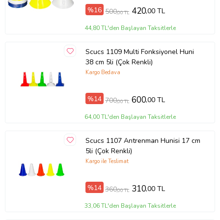
%16
420
,00 TL
500
,00 TL
44,80 TL'den Başlayan Taksitlerle
Scucs 1109 Multi Fonksiyonel Huni
38 cm 5li (Çok Renkli)
Kargo Bedava
%14
600
,00 TL
700
,00 TL
64,00 TL'den Başlayan Taksitlerle
Scucs 1107 Antrenman Hunisi 17 cm
5li (Çok Renkli)
Kargo ile Teslimat
%14
310
,00 TL
360
,00 TL
33,06 TL'den Başlayan Taksitlerle