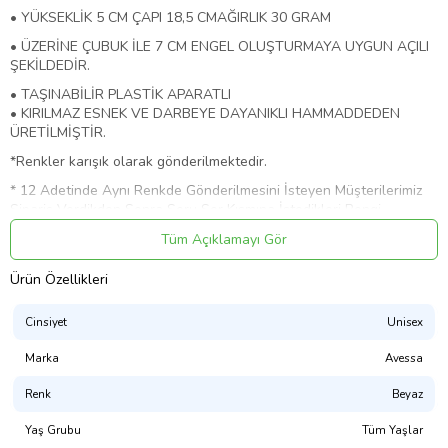
• YÜKSEKLİK 5 CM ÇAPI 18,5 CMAĞIRLIK 30 GRAM
• ÜZERİNE ÇUBUK İLE 7 CM ENGEL OLUŞTURMAYA UYGUN AÇILI
ŞEKİLDEDİR.
• TAŞINABİLİR PLASTİK APARATLI
• KIRILMAZ ESNEK VE DARBEYE DAYANIKLI HAMMADDEDEN
ÜRETİLMİŞTİR.
*Renkler karışık olarak gönderilmektedir.
* 12 Adetinde Aynı Renkde Gönderilmesini İsteyen Müşterilerimiz
Sipariş Verdikden Sonra Soru Sor Kısmına İstedikleri Rengi
Yazarlarsa Yardımcı olabiliriz.
Tüm Açıklamayı Gör
Ürün Özellikleri
Ürün Kodu:
kcm64199902
Cinsiyet
Unisex
Marka
Avessa
Renk
Beyaz
Yaş Grubu
Tüm Yaşlar