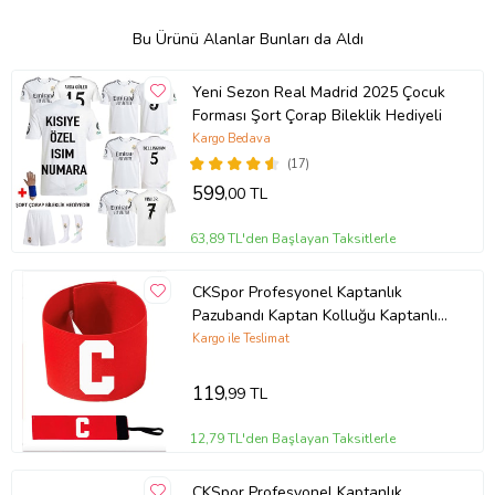
Bu Ürünü Alanlar Bunları da Aldı
Yeni Sezon Real Madrid 2025 Çocuk
Forması Şort Çorap Bileklik Hediyeli
Kargo Bedava
(17)
599
,00 TL
63,89 TL'den Başlayan Taksitlerle
CKSpor Profesyonel Kaptanlık
Pazubandı Kaptan Kolluğu Kaptanlık
Bandı 1 adet (Kırmızı)
Kargo ile Teslimat
119
,99 TL
12,79 TL'den Başlayan Taksitlerle
CKSpor Profesyonel Kaptanlık