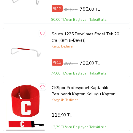
%12
750
,00 TL
850
,00 TL
80,00 TL'den Başlayan Taksitlerle
Scucs 1225 Devrilmez Engel Tek 20
cm (Kırmızı-Beyaz)
Kargo Bedava
%13
700
,00 TL
800
,00 TL
74,66 TL'den Başlayan Taksitlerle
CKSpor Profesyonel Kaptanlık
Pazubandı Kaptan Kolluğu Kaptanlık
Bandı 1 adet (Kırmızı)
Kargo ile Teslimat
119
,99 TL
12,79 TL'den Başlayan Taksitlerle