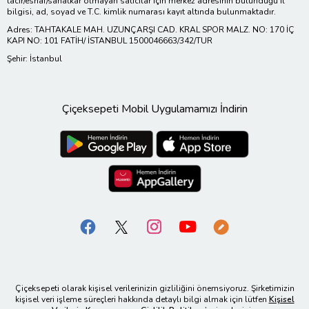
tacir/esnaf/sanatkar olmayan satıcılar için merkez adresinin bulunduğu il
bilgisi, ad, soyad ve T.C. kimlik numarası kayıt altında bulunmaktadır.
Adres: TAHTAKALE MAH. UZUNÇARŞI CAD. KRAL SPOR MALZ. NO: 170 İÇ
KAPI NO: 101 FATİH/ İSTANBUL 1500046663/342/TUR
Şehir: İstanbul
Çiçeksepeti Mobil Uygulamamızı İndirin
Çiçeksepeti olarak kişisel verilerinizin gizliliğini önemsiyoruz. Şirketimizin
kişisel veri işleme süreçleri hakkında detaylı bilgi almak için lütfen
Kişisel