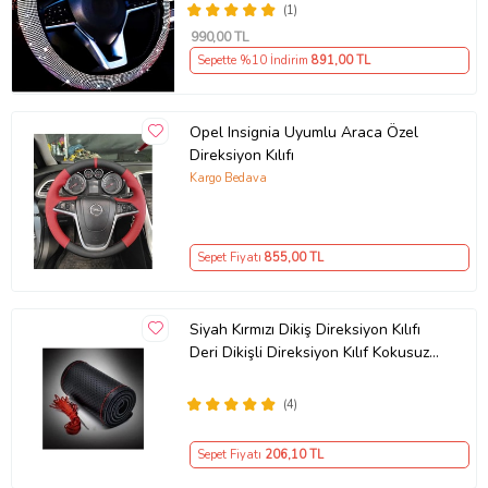
(1)
990
,00 TL
Sepette %10 İndirim
891
,00 TL
Opel Insignia Uyumlu Araca Özel
Direksiyon Kılıfı
Kargo Bedava
Sepet Fiyatı
855
,00 TL
Siyah Kırmızı Dikiş Direksiyon Kılıfı
Deri Dikişli Direksiyon Kılıf Kokusuz
Kılıf
(4)
Sepet Fiyatı
206
,10 TL