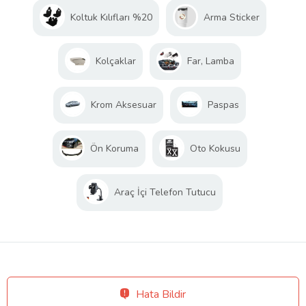
Koltuk Kılıfları %20
Arma Sticker
Kolçaklar
Far, Lamba
Krom Aksesuar
Paspas
Ön Koruma
Oto Kokusu
Araç İçi Telefon Tutucu
Hata Bildir