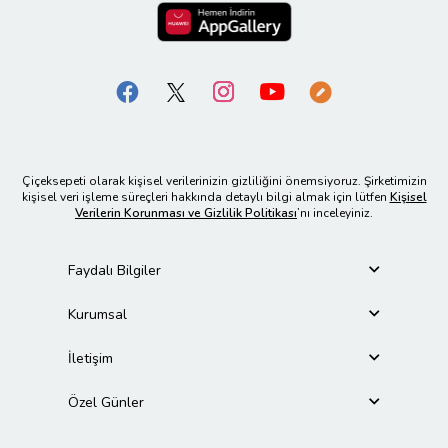
Çiçeksepeti olarak kişisel verilerinizin gizliliğini önemsiyoruz. Şirketimizin
kişisel veri işleme süreçleri hakkında detaylı bilgi almak için lütfen
Kişisel
Verilerin Korunması ve Gizlilik Politikası
’nı inceleyiniz.
Faydalı Bilgiler
Kurumsal
İletişim
Özel Günler