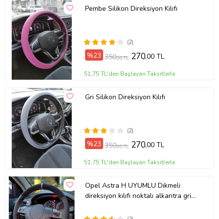
Pembe Silikon Direksiyon Kılıfı
(2)
%23
270
,00 TL
350
,00 TL
51,75 TL'den Başlayan Taksitlerle
Gri Silikon Direksiyon Kılıfı
(2)
%23
270
,00 TL
350
,00 TL
51,75 TL'den Başlayan Taksitlerle
Opel Astra H UYUMLU Dikmeli
direksiyon kılıfı noktalı alkantra gri
yüzüklü ( 38×10.5CM )