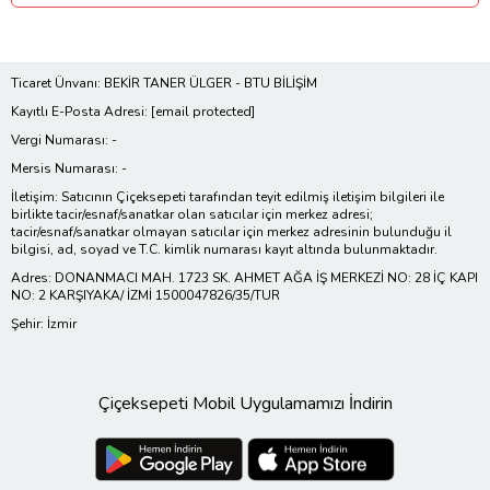
Ticaret Ünvanı: BEKİR TANER ÜLGER - BTU BİLİŞİM
Kayıtlı E-Posta Adresi:
[email protected]
Vergi Numarası: -
Mersis Numarası: -
İletişim: Satıcının Çiçeksepeti tarafından teyit edilmiş iletişim bilgileri ile
birlikte tacir/esnaf/sanatkar olan satıcılar için merkez adresi;
tacir/esnaf/sanatkar olmayan satıcılar için merkez adresinin bulunduğu il
bilgisi, ad, soyad ve T.C. kimlik numarası kayıt altında bulunmaktadır.
Adres: DONANMACI MAH. 1723 SK. AHMET AĞA İŞ MERKEZİ NO: 28 İÇ KAPI
NO: 2 KARŞIYAKA/ İZMİ 1500047826/35/TUR
Şehir: İzmir
Çiçeksepeti Mobil Uygulamamızı İndirin