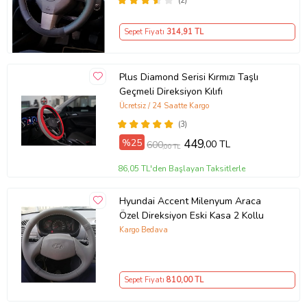
(2)
Sepet Fiyatı
314
,91 TL
Plus Diamond Serisi Kırmızı Taşlı
Geçmeli Direksiyon Kılıfı
Ücretsiz / 24 Saatte Kargo
(3)
%25
449
,00 TL
600
,00 TL
86,05 TL'den Başlayan Taksitlerle
Hyundai Accent Milenyum Araca
Özel Direksiyon Eski Kasa 2 Kollu
Kargo Bedava
Sepet Fiyatı
810
,00 TL