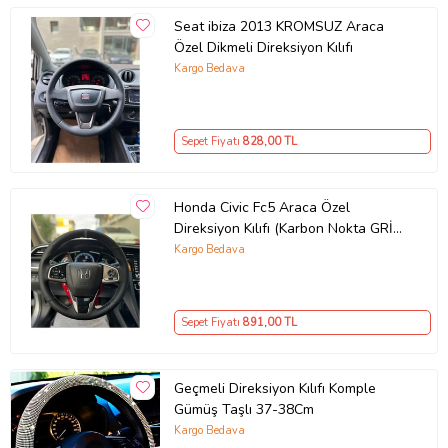
Seat ibiza 2013 KROMSUZ Araca
Özel Dikmeli Direksiyon Kılıfı
Kargo Bedava
Sepet Fiyatı
828
,00 TL
Honda Civic Fc5 Araca Özel
Direksiyon Kılıfı (Karbon Nokta GRİ
YÜZÜK)
Kargo Bedava
Sepet Fiyatı
891
,00 TL
Geçmeli Direksiyon Kılıfı Komple
Gümüş Taşlı 37-38Cm
Kargo Bedava