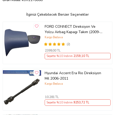
İlginizi Çekebilecek Benzer Seçenekler
FORD CONNECT Direksiyon Ve
Yolcu Airbag Kapagı Takım (2009-
2014) İthal Üretim
Kargo Bedava
(2)
2399
,00 TL
Sepette %10 İndirim
2159
,10 TL
Hyundai Accent Era Rio Direksiyon
Mil 2006-2011
Kargo Bedava
10.281
TL
Sepette %10 İndirim
9253
,72 TL