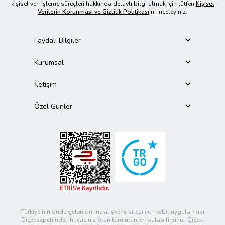
kişisel veri işleme süreçleri hakkında detaylı bilgi almak için lütfen
Kişisel
Verilerin Korunması ve Gizlilik Politikası
’nı inceleyiniz.
Faydalı Bilgiler
Kurumsal
İletişim
Özel Günler
Türkiye’nin önde gelen online alışveriş sitesi ve mobil uygulaması
Çiçeksepeti’nde, ihtiyacınız olan tüm ürünleri bulabilirsiniz. Çiçek,