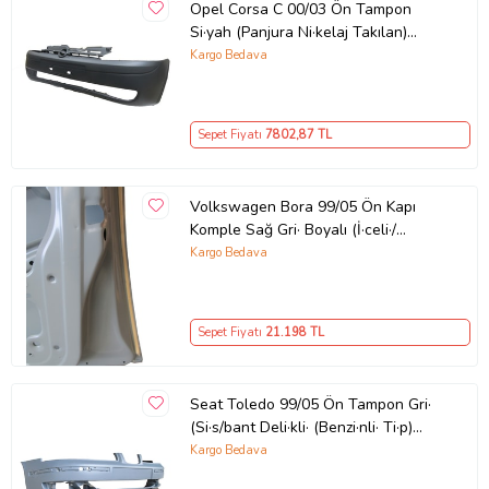
Opel Corsa C 00/03 Ön Tampon
Si·yah (Panjura Ni·kelaj Takılan)
(Tyg)
Kargo Bedava
Sepet Fiyatı
7802
,87 TL
Volkswagen Bora 99/05 Ön Kapı
Komple Sağ Gri· Boyalı (İ·celi·/
çekomasti·kli·) (Sımyı)
Kargo Bedava
Sepet Fiyatı
21.198
TL
Seat Toledo 99/05 Ön Tampon Gri·
(Si·s/bant Deli·kli· (Benzi·nli· Ti·p)
Tyg)
Kargo Bedava