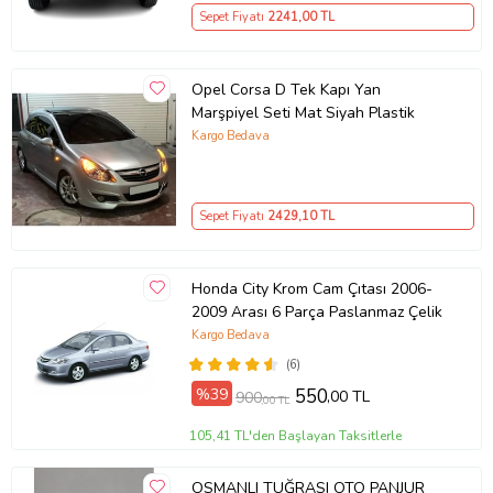
Sepet Fiyatı
2241
,00 TL
Opel Corsa D Tek Kapı Yan
Marşpiyel Seti Mat Siyah Plastik
Kargo Bedava
Sepet Fiyatı
2429
,10 TL
Honda City Krom Cam Çıtası 2006-
2009 Arası 6 Parça Paslanmaz Çelik
Kargo Bedava
(6)
%39
550
,00 TL
900
,00 TL
105,41 TL'den Başlayan Taksitlerle
OSMANLI TUĞRASI OTO PANJUR