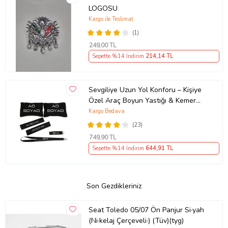
LOGOSU
Kargo ile Teslimat
(1)
249
,00 TL
Sepette %14 İndirim
214
,14 TL
Sevgiliye Uzun Yol Konforu – Kişiye
Özel Araç Boyun Yastığı & Kemer
Pedi Hediye Seti
Kargo Bedava
(23)
749
,90 TL
Sepette %14 İndirim
644
,91 TL
Son Gezdikleriniz
Seat Toledo 05/07 Ön Panjur Si·yah
(Ni·kelaj Çerçeveli·) (Tüv)(tyg)