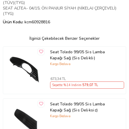
(TÜV)(TYG)
SEAT ALTEA- 04/15; ÖN PANJUR SİYAH (NİKELAJ ÇERÇEVELİ)
(TYG)
Ürün Kodu:
kcm60928816
İlginizi Çekebilecek Benzer Seçenekler
Seat Toledo 99/05 Si·s Lamba
Kapağı Sağ (Si·s Deli·kli·)
Kargo Bedava
673
,34 TL
Sepette %14 İndirim
579
,07 TL
Seat Toledo 99/05 Si·s Lamba
Kapağı Sağ (Si·s Deli·ksi·z)
Kargo Bedava