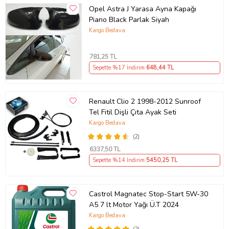
Opel Astra J Yarasa Ayna Kapağı
Piano Black Parlak Siyah
Kargo Bedava
781
,25 TL
Sepette %17 İndirim
648
,44 TL
Renault Clio 2 1998-2012 Sunroof
Tel Fitil Dişli Çıta Ayak Seti
Kargo Bedava
(2)
6337
,50 TL
Sepette %14 İndirim
5450
,25 TL
Castrol Magnatec Stop-Start 5W-30
A5 7 lt Motor Yağı Ü.T 2024
Kargo Bedava