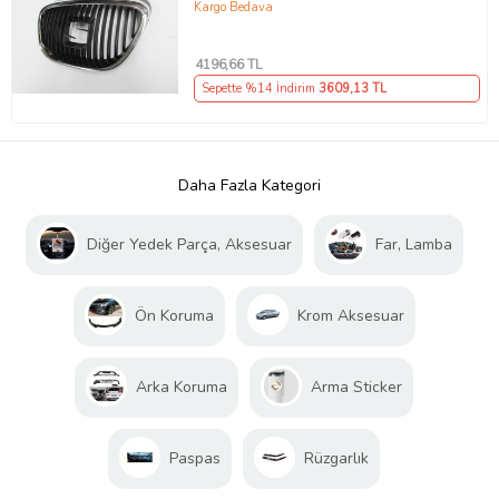
Kargo Bedava
4196
,66 TL
Sepette %14 İndirim
3609
,13 TL
Daha Fazla Kategori
Diğer Yedek Parça, Aksesuar
Far, Lamba
Ön Koruma
Krom Aksesuar
Arka Koruma
Arma Sticker
Paspas
Rüzgarlık