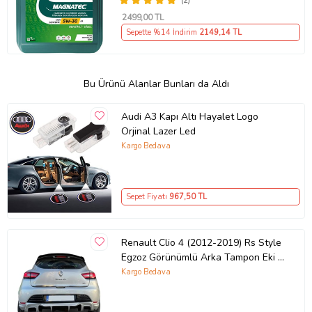
(2)
2499
,00 TL
Sepette %14 İndirim
2149
,14 TL
Bu Ürünü Alanlar Bunları da Aldı
Audi A3 Kapı Altı Hayalet Logo
Orjinal Lazer Led
Kargo Bedava
Sepet Fiyatı
967
,50 TL
Renault Clio 4 (2012-2019) Rs Style
Egzoz Görünümlü Arka Tampon Eki -
Difüzör (Plastik)
Kargo Bedava