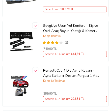
Sepet Fiyatı
10.579
TL
Sevgiliye Uzun Yol Konforu – Kişiye
Özel Araç Boyun Yastığı & Kemer
Pedi Hediye Seti
Kargo Bedava
(23)
749
,90 TL
Sepette %14 İndirim
644
,91 TL
Renault Clio 4 Dış Ayna Kovanı -
Ayna Katlanır Destek Parçası 1 Adet
490307706 M3625
Kargo ile Teslimat
259
,90 TL
Sepette %14 İndirim
223
,51 TL