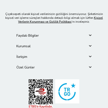
Çiçeksepeti olarak kişisel verilerinizin gizliliğini önemsiyoruz. Şirketimizin
kişisel veri işleme süreçleri hakkında detaylı bilgi almak için lütfen
Kişisel
Verilerin Korunması ve Gizlilik Politikası
’nı inceleyiniz.
Faydalı Bilgiler
Kurumsal
İletişim
Özel Günler