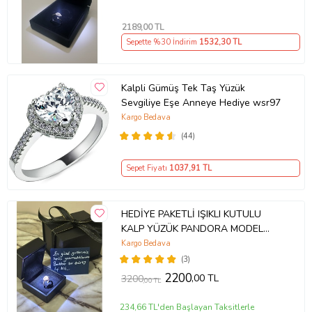
2189
,00 TL
Sepette %30 İndirim
1532
,30 TL
Kalpli Gümüş Tek Taş Yüzük
Sevgiliye Eşe Anneye Hediye wsr97
Kargo Bedava
(44)
Sepet Fiyatı
1037
,91 TL
HEDİYE PAKETLİ IŞIKLI KUTULU
KALP YÜZÜK PANDORA MODEL
YÜZÜK
Kargo Bedava
(3)
2200
,00 TL
3200
,00 TL
234,66 TL'den Başlayan Taksitlerle