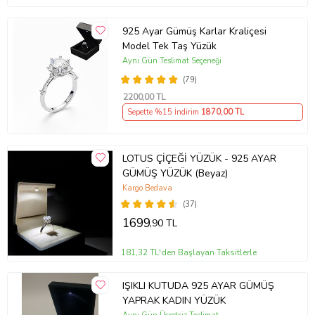
925 Ayar Gümüş Karlar Kraliçesi
Model Tek Taş Yüzük
Aynı Gün Teslimat Seçeneği
(79)
2200
,00 TL
Sepette %15 İndirim
1870
,00 TL
LOTUS ÇİÇEĞİ YÜZÜK - 925 AYAR
GÜMÜŞ YÜZÜK (Beyaz)
Kargo Bedava
(37)
1699
,90 TL
181,32 TL'den Başlayan Taksitlerle
IŞIKLI KUTUDA 925 AYAR GÜMÜŞ
YAPRAK KADIN YÜZÜK