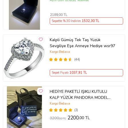
Aynı Gün Ücretsiz Teslimat
2189
,00 TL
Sepette %30 İndirim
1532
,30 TL
Kalpli Gümüş Tek Taş Yüzük
Sevgiliye Eşe Anneye Hediye wsr97
Kargo Bedava
(44)
Sepet Fiyatı
1037
,91 TL
HEDİYE PAKETLİ IŞIKLI KUTULU
KALP YÜZÜK PANDORA MODEL
YÜZÜK
Kargo Bedava
(3)
2200
,00 TL
3200
,00 TL