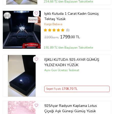
234,66 TL'den Başlayan Taksitlerle
Işıklı Kutuda 1 Carat Kadın Gümüş
Tektaş Yüzük
Kargo Bedava
(1)
1799
,00 TL
2200
,00 TL
191,89 TL'den Başlayan Taksitlerle
IŞIKLI KUTUDA 925 AYAR GÜMÜŞ
YILDIZ KADIN YÜZÜK
Aynı Gün Ücretsiz Teslimat
Sepet Fiyatı
1708
,70 TL
925Ayar Radyum Kaplama Lotus
Çiçeği Aşk Güneşi Gümüş Yüzük