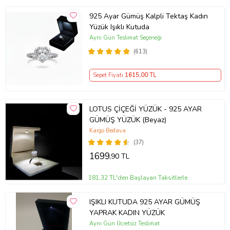
925 Ayar Gümüş Kalpli Tektaş Kadın
Yüzük Işıklı Kutuda
Aynı Gün Teslimat Seçeneği
(613)
Sepet Fiyatı
1615
,00 TL
LOTUS ÇİÇEĞİ YÜZÜK - 925 AYAR
GÜMÜŞ YÜZÜK (Beyaz)
Kargo Bedava
(37)
1699
,90 TL
181,32 TL'den Başlayan Taksitlerle
IŞIKLI KUTUDA 925 AYAR GÜMÜŞ
YAPRAK KADIN YÜZÜK
Aynı Gün Ücretsiz Teslimat