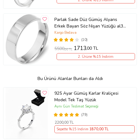
2. Ürüne %15 İndirim
Parlak Sade Düz Gümüş Alyans
Erkek Bayan Söz Nişan Yüzüğü al38-
2
Kargo Bedava
(10)
1713
,00 TL
5500
,00 TL
2. Ürüne %15 İndirim
Bu Ürünü Alanlar Bunları da Aldı
925 Ayar Gümüş Karlar Kraliçesi
Model Tek Taş Yüzük
Aynı Gün Teslimat Seçeneği
(79)
2200
,00 TL
Sepette %15 İndirim
1870
,00 TL