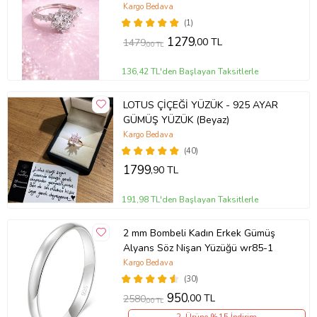
Kargo Bedava
(1)
1279
,00 TL
1479
,00 TL
136,42 TL'den Başlayan Taksitlerle
LOTUS ÇİÇEĞİ YÜZÜK - 925 AYAR
GÜMÜŞ YÜZÜK (Beyaz)
Kargo Bedava
(40)
1799
,90 TL
191,98 TL'den Başlayan Taksitlerle
2 mm Bombeli Kadın Erkek Gümüş
Alyans Söz Nişan Yüzüğü wr85-1
Kargo Bedava
(30)
950
,00 TL
2580
,00 TL