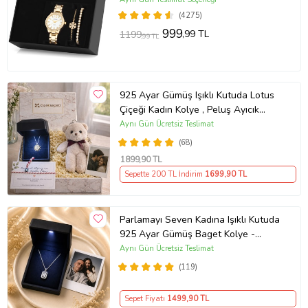
(4275)
999
,99 TL
1199
,99 TL
925 Ayar Gümüş Işıklı Kutuda Lotus
Çiçeği Kadın Kolye , Peluş Ayıcık
Anahtarlık Marteniçka Bileklik,
Aynı Gün Ücretsiz Teslimat
Polaroid Fotoğraf Hediye
(68)
1899
,90 TL
Sepette 200 TL İndirim
1699
,90 TL
Parlamayı Seven Kadına Işıklı Kutuda
925 Ayar Gümüş Baget Kolye -
Kişiye Özel Fotoğraf Hediye
Aynı Gün Ücretsiz Teslimat
(119)
Sepet Fiyatı
1499
,90 TL