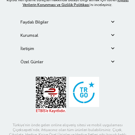
Verilerin Korunması ve Gizlilik Politikası
’nı inceleyiniz.
Faydalı Bilgiler
Kurumsal
İletişim
Özel Günler
Türkiye’nin önde gelen online alışveriş sitesi ve mobil uygulaması
Çiçeksepeti’nde, ihtiyacınız olan tüm ürünleri bulabilirsiniz. Çiçek,
Çikolata, Hediye, Kişiye Özel Ürünler ve Hediye Setleri gibi birçok farklı