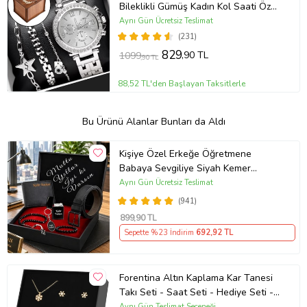
Bileklikli Gümüş Kadın Kol Saati Özel
Kutusunda (Gümüş)
Aynı Gün Ücretsiz Teslimat
(231)
829
,90 TL
1099
,90 TL
88,52 TL'den Başlayan Taksitlerle
Bu Ürünü Alanlar Bunları da Aldı
Kişiye Özel Erkeğe Öğretmene
Babaya Sevgiliye Siyah Kemer
Cüzdan Çakmak Seti Hediye Seti
Aynı Gün Ücretsiz Teslimat
(941)
899
,90 TL
Sepette %23 İndirim
692
,92 TL
Forentina Altın Kaplama Kar Tanesi
Takı Seti - Saat Seti - Hediye Seti -
PS1081
Aynı Gün Teslimat Seçeneği