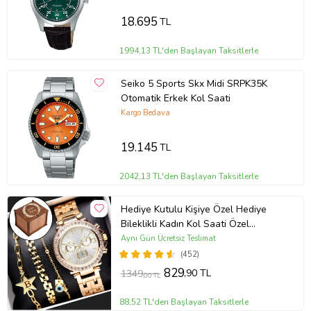
18.695
TL
1994,13 TL'den Başlayan Taksitlerle
Seiko 5 Sports Skx Midi SRPK35K
Otomatik Erkek Kol Saati
Kargo Bedava
19.145
TL
2042,13 TL'den Başlayan Taksitlerle
Hediye Kutulu Kişiye Özel Hediye
Bileklikli Kadın Kol Saati Özel
Kutusunda (Gold)
Aynı Gün Ücretsiz Teslimat
(452)
829
,90 TL
1349
,00 TL
88,52 TL'den Başlayan Taksitlerle