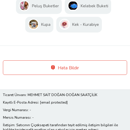
Peluş Buketler
Kelebek Buketi
Kupa
Kek - Kurabiye
Hata Bildir
Ticaret Ünvanı: MEHMET SAİT DOĞAN-DOĞAN SAATÇİLİK
Kayıtlı E-Posta Adresi:
[email protected]
Vergi Numarası: -
Mersis Numarası: -
İletişim: Satıcının Çiçeksepeti tarafından teyit edilmiş iletişim bilgileri ile
birlikte tacir/esnaf/sanatkar olan satıcılar için merkez adresi;