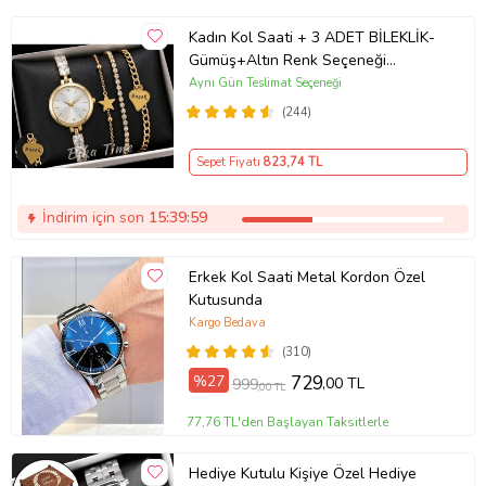
Kadın Kol Saati + 3 ADET BİLEKLİK-
Gümüş+Altın Renk Seçeneği
ayarlanabilir kordon Kadın Kol Saati
Aynı Gün Teslimat Seçeneği
BİLEKLİK HEDİYE Altın Renk - Kız
(244)
Arkadaşa hediye (Altın)
Sepet Fiyatı
823
,74 TL
İndirim için son
15:39:59
Erkek Kol Saati Metal Kordon Özel
Kutusunda
Kargo Bedava
(310)
%27
729
,00 TL
999
,00 TL
77,76 TL'den Başlayan Taksitlerle
Hediye Kutulu Kişiye Özel Hediye