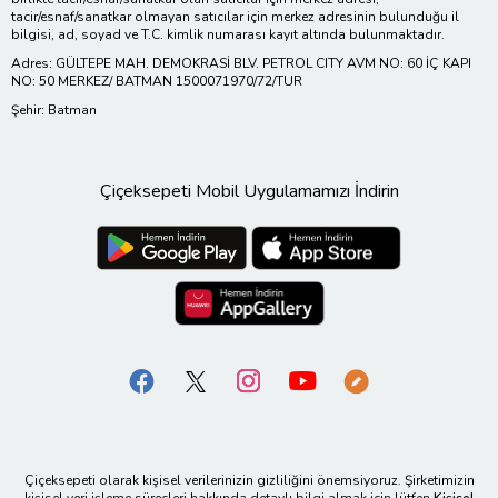
tacir/esnaf/sanatkar olmayan satıcılar için merkez adresinin bulunduğu il
bilgisi, ad, soyad ve T.C. kimlik numarası kayıt altında bulunmaktadır.
Adres: GÜLTEPE MAH. DEMOKRASİ BLV. PETROL CITY AVM NO: 60 İÇ KAPI
NO: 50 MERKEZ/ BATMAN 1500071970/72/TUR
Şehir: Batman
Çiçeksepeti Mobil Uygulamamızı İndirin
Çiçeksepeti olarak kişisel verilerinizin gizliliğini önemsiyoruz. Şirketimizin
kişisel veri işleme süreçleri hakkında detaylı bilgi almak için lütfen
Kişisel