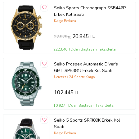
Seiko Sports Chronograph SSB446P
Erkek Kol Saati
Kargo Bedava
20.845
TL
22.929
TL
2223,46 TL'den Başlayan Taksitlerle
Seiko Prospex Automatic Diver's
GMT SPB381J Erkek Kol Saati
Ücretsiz / 24 Saatte Kargo
102.445
TL
10.927 TL'den Başlayan Taksitlerle
Seiko 5 Sports SRPJ89K Erkek Kol
Saati
Kargo Bedava