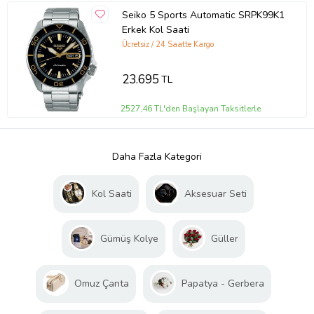
Seiko 5 Sports Automatic SRPK99K1
Erkek Kol Saati
Ücretsiz / 24 Saatte Kargo
23.695
TL
2527,46 TL'den Başlayan Taksitlerle
Daha Fazla Kategori
Kol Saati
Aksesuar Seti
Gümüş Kolye
Güller
Omuz Çanta
Papatya - Gerbera