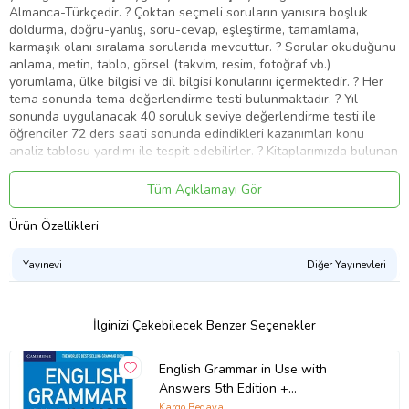
Almanca-Türkçedir. ? Çoktan seçmeli soruların yanısıra boşluk
doldurma, doğru-yanlış, soru-cevap, eşleştirme, tamamlama,
karmaşık olanı sıralama sorularıda mevcuttur. ? Sorular okuduğunu
anlama, metin, tablo, görsel (takvim, resim, fotoğraf vb.)
yorumlama, ülke bilgisi ve dil bilgisi konularını içermektedir. ? Her
tema sonunda tema değerlendirme testi bulunmaktadır. ? Yıl
sonunda uygulanacak 40 soruluk seviye değerlendirme testi ile
öğrenciler 72 ders saati sonunda edindikleri kazanımları konu
analiz tablosu yardımı ile tespit edebilirler. ? Kitaplarımızda bulunan
sorular öğrencilerin kendi kendine çalışma olanağı sağlamasıyla
birlikte, etkileşimli tahta ile sınıfta hep birlikte çözülmesine de
Tüm Açıklamayı Gör
olanak sağlamaktadır. Sayfa Sayısı:96 SAYFA Dil:ALMANCA
Yayınevi:ÇIPA Yazar:OYA AKAY ZABUN
Ürün Özellikleri
Ürün Kodu:
kcm7539905
Yayınevi
Diğer Yayınevleri
İlginizi Çekebilecek Benzer Seçenekler
English Grammar in Use with
Answers 5th Edition +
Downloadable Audios CD
Kargo Bedava