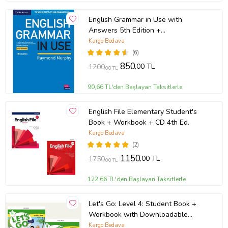
English Grammar in Use with
Answers 5th Edition +
Downloadable Audios CD
Kargo Bedava
(6)
850
,00 TL
1200
,00 TL
90,66 TL'den Başlayan Taksitlerle
English File Elementary Student's
Book + Workbook + CD 4th Ed.
Kargo Bedava
(2)
1150
,00 TL
1750
,00 TL
122,66 TL'den Başlayan Taksitlerle
Let's Go: Level 4: Student Book +
Workbook with Downloadable
Audios
Kargo Bedava