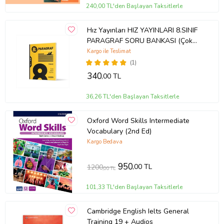
240,00 TL'den Başlayan Taksitlerle
Hız Yayınları HIZ YAYINLARI 8.SINIF
PARAGRAF SORU BANKASI (Çok
Renkli)
Kargo ile Teslimat
(1)
340
,00 TL
36,26 TL'den Başlayan Taksitlerle
Oxford Word Skills Intermediate
Vocabulary (2nd Ed)
Kargo Bedava
950
,00 TL
1200
,00 TL
101,33 TL'den Başlayan Taksitlerle
Cambridge English Ielts General
Training 19 + Audios