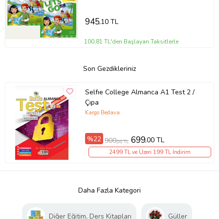
945
,10 TL
100,81 TL'den Başlayan Taksitlerle
Son Gezdikleriniz
Selfıe College Almanca A1 Test 2 /
Çıpa
Kargo Bedava
%22
699
,00 TL
900
,00 TL
2499 TL ve Üzeri 199 TL İndirim
Daha Fazla Kategori
Diğer Eğitim, Ders Kitapları
Güller