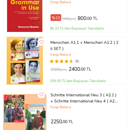
Kargo Bedava
%15
800
,00 TL
936
,00 TL
85,33 TL'den Başlayan Taksitlerle
Menschen A1.1 + Menschen A1.2 ( 2
li SET )
Kargo Bedava
(8)
2400
,00 TL
2500
,00 TL
256,00 TL'den Başlayan Taksitlerle
Schritte International Neu 3 ( A2.1 )
+ Schritte International Neu 4 ( A2.2
) Kurs Und Arbeitsbuch + Ar
Kargo Bedava
Teknolojisi Ile Kolay Öğrenme
2250
,00 TL