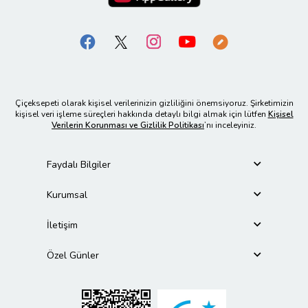
Çiçeksepeti olarak kişisel verilerinizin gizliliğini önemsiyoruz. Şirketimizin
kişisel veri işleme süreçleri hakkında detaylı bilgi almak için lütfen
Kişisel
Verilerin Korunması ve Gizlilik Politikası
’nı inceleyiniz.
Faydalı Bilgiler
Kurumsal
İletişim
Özel Günler