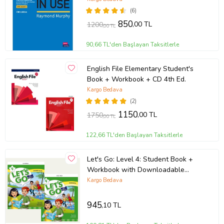
(6)
850
,00 TL
1200
,00 TL
90,66 TL'den Başlayan Taksitlerle
English File Elementary Student's
Book + Workbook + CD 4th Ed.
Kargo Bedava
(2)
1150
,00 TL
1750
,00 TL
122,66 TL'den Başlayan Taksitlerle
Let's Go: Level 4: Student Book +
Workbook with Downloadable
Audios
Kargo Bedava
945
,10 TL