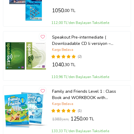
1050
,00 TL
112,00 TL'den Başlayan Taksitlerle
Speakout Pre-intermediate (
Downloadable CD li versiyon –
Online KOD YOKTUR )
Kargo Bedava
(2)
1040
,30 TL
110,96 TL'den Başlayan Taksitlerle
Family and Friends Level 1 : Class
Book and WORKBOOK with
Downloadable Audios
Kargo Bedava
(1)
1250
,00 TL
1383
,25 TL
133,33 TL'den Başlayan Taksitlerle