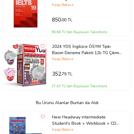
Kargo Bedava
850
,00 TL
90,66 TL'den Başlayan Taksitlerle
2024 YDS İngilizce ÖSYM Tıpkı
Basım Deneme Paketi 12li TG Çıkmış
Soru Kitapçıkla
Kargo Bedava
352
,79 TL
37,63 TL'den Başlayan Taksitlerle
Bu Ürünü Alanlar Bunları da Aldı
New Headway intermediate
Student's Book + Workbook + CD
4th Ed.
Kargo Bedava