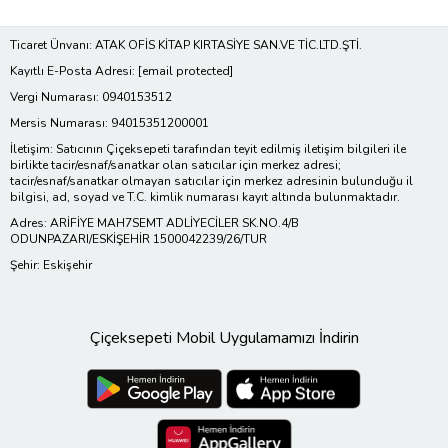
Ticaret Ünvanı: ATAK OFİS KİTAP KIRTASİYE SAN.VE TİC.LTD.ŞTİ.
Kayıtlı E-Posta Adresi:
[email protected]
Vergi Numarası: 0940153512
Mersis Numarası: 94015351200001
İletişim: Satıcının Çiçeksepeti tarafından teyit edilmiş iletişim bilgileri ile
birlikte tacir/esnaf/sanatkar olan satıcılar için merkez adresi;
tacir/esnaf/sanatkar olmayan satıcılar için merkez adresinin bulunduğu il
bilgisi, ad, soyad ve T.C. kimlik numarası kayıt altında bulunmaktadır.
Adres: ARİFİYE MAH7SEMT ADLİYECİLER SK.NO.4/B
ODUNPAZARI/ESKİŞEHİR 1500042239/26/TUR
Şehir: Eskişehir
Çiçeksepeti Mobil Uygulamamızı İndirin