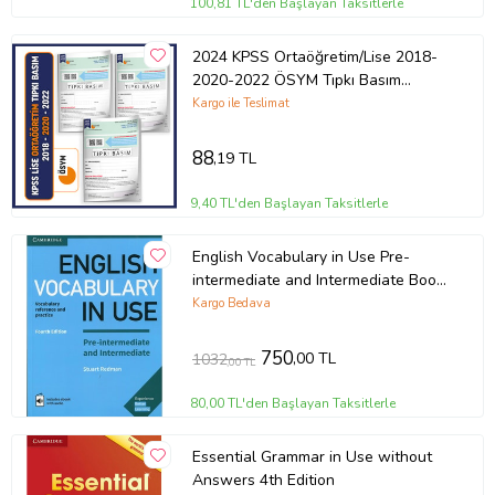
100,81 TL'den Başlayan Taksitlerle
2024 KPSS Ortaöğretim/Lise 2018-
2020-2022 ÖSYM Tıpkı Basım
Türkiye Geneli D.Çözü
Kargo ile Teslimat
88
,19 TL
9,40 TL'den Başlayan Taksitlerle
English Vocabulary in Use Pre-
intermediate and Intermediate Book
and CD
Kargo Bedava
750
,00 TL
1032
,00 TL
80,00 TL'den Başlayan Taksitlerle
Essential Grammar in Use without
Answers 4th Edition