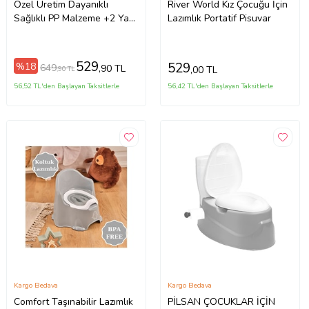
Özel Üretim Dayanıklı
River World Kız Çocuğu İçin
Sağlıklı PP Malzeme +2 Yaş
Lazımlık Portatif Pisuvar
Portatif Taşıma İpli Kız
Çocuk Lazımlık Pisuvar
529
529
%18
649
,90 TL
,00 TL
,90 TL
56,52 TL'den Başlayan Taksitlerle
56,42 TL'den Başlayan Taksitlerle
Kargo Bedava
Kargo Bedava
Comfort Taşınabilir Lazımlık
PİLSAN ÇOCUKLAR İÇİN