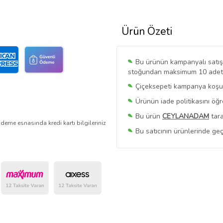
Ürün Özeti
Bu ürünün kampanyalı satışı 
stoğundan maksimum 10 adet sa
Çiçeksepeti kampanya koşull
Ürünün iade politikasını öğ
Bu ürün
CEYLANADAM
tara
deme esnasında kredi kartı bilgileriniz
Bu satıcının ürünlerinde geç
Bu Satıcının
Tüm Ürünlerini
Ürün sayfasında gördüğünüz f
belirlenmektedir.