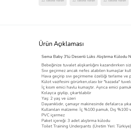
Ürün Açıklaması
Sema Baby 3'lü Desenli Lüks Alıştırma Külodu N
Bebeğinize tuvalet alışkanlığını kazandırırken si
Sıvı geçirmez ancak nefes alabilen kumaşlar kull
Hava geçirip sıvı geçirmeme özelliği terleme ve p
Külot vazifesini görürken,olası bir "kazada" tuvel
İç kısım emici havlu kumaştır. Ayrıca emici pamuk
Kolayca giyilip, çıkartılabilir
Yaş: 2 yaş ve üzeri
Dayanıklıdır, çamaşır makinesinde defalarca yıka
Kullanılan malzeme: İç %100 pamuk, Dış %100 v
PVC içermez
Paket içereği: 3 adet alıştırma külodu
Toilet Training Underpants (Üretim Yeri: Türkiye)