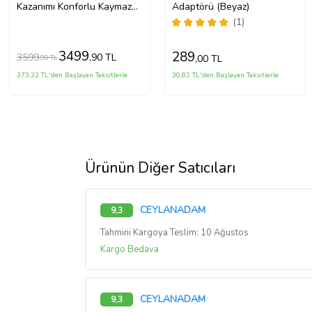
Kazanımı Konforlu Kaymaz
Adaptörü (Beyaz)
Ayarlanabilir Merdiven
(1)
Klozet Tuvalet Eğitimi
Aparatı
3499
289
3599
,90 TL
,00 TL
,90 TL
373,32 TL'den Başlayan Taksitlerle
30,82 TL'den Başlayan Taksitlerle
Ürünün Diğer Satıcıları
CEYLANADAM
9,3
Tahmini Kargoya Teslim: 10 Ağustos
Kargo Bedava
CEYLANADAM
9,3