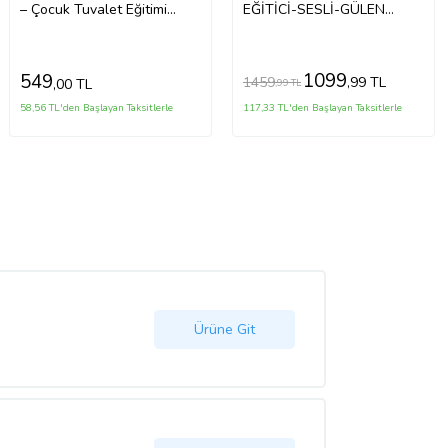
– Çocuk Tuvalet Eğitimi
EĞİTİCİ-SESLİ-GÜLEN
Alıştırma Lazımlığı Gri
YÜZLÜ TUVALET-LAZIMLIK
1099
549
1459
,99 TL
,00 TL
,99 TL
58,56 TL'den Başlayan Taksitlerle
117,33 TL'den Başlayan Taksitlerle
Ürüne Git