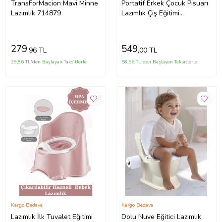
TransForMacion Mavi Minne
Portatif Erkek Çocuk Pisuarı
Lazımlık 714879
Lazımlık Çiş Eğitimi
Taşınabilir Acil Taşınabilir
Mavi Oğlan Tuvalet
279
549
,96 TL
,00 TL
29,86 TL'den Başlayan Taksitlerle
58,56 TL'den Başlayan Taksitlerle
Kargo Bedava
Kargo Bedava
Lazımlık İlk Tuvalet Eğitimi
Dolu Nuve Eğitici Lazımlık