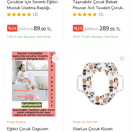
Çocuklar İçin Sevimli Eğitici
Taşınabilir Çocuk Bebek
Musluk Uzatma Başlığı
Pisuvar Acil Tuvalet Çocuk
Yaprak Mavi Sap
Lazımlık İşeme Şişesi İdrar
(2)
(1)
Kutusu
89
289
%34
%15
137
339
,99 TL
,95 TL
,27 TL
,95 TL
9,59 TL'den Başlayan Taksitlerle
30,92 TL'den Başlayan Taksitlerle
Kargo Bedava
Kargo ile Teslimat
Eğitici Çocuk Özgüven
StarLux Çocuk Klozet