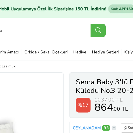
rim Amacı
Orkide / Saksı Çiçekleri
Hediye
Hediye Setleri
Kişi
 Lazımlık
Sema Baby 3'lü D
Külodu No.3 20-2
1037,00 TL
864
%17
,00 TL
CEYLANADAM
9,3
Sat