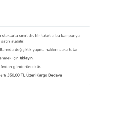
stoklarla sınırlıdır. Bir tüketici bu kampanya
tın alabilir.
arında değişiklik yapma hakkını saklı tutar.
renmek için
tıklayın.
fından gönderilecektir.
erli
350,00 TL Üzeri Kargo Bedava
 Görüntüle
iyat bilgileri, satıcı tarafından