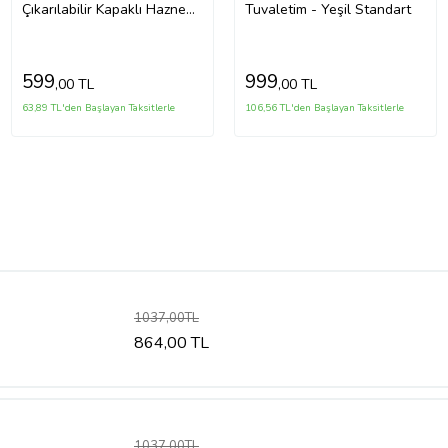
Çıkarılabilir Kapaklı Hazne
Tuvaletim - Yeşil Standart
Portatif Taşınabilir Pembe
599
999
,00 TL
,00 TL
63,89 TL'den Başlayan Taksitlerle
106,56 TL'den Başlayan Taksitlerle
1037,00TL
864,00 TL
1037,00TL