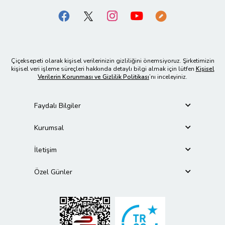
Çiçeksepeti olarak kişisel verilerinizin gizliliğini önemsiyoruz. Şirketimizin
kişisel veri işleme süreçleri hakkında detaylı bilgi almak için lütfen
Kişisel
Verilerin Korunması ve Gizlilik Politikası
’nı inceleyiniz.
Faydalı Bilgiler
Kurumsal
İletişim
Özel Günler