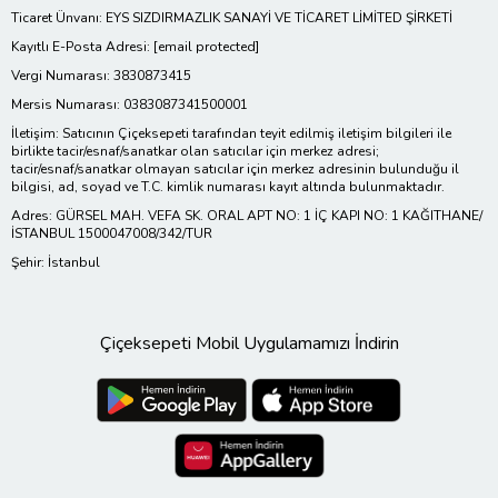
Ticaret Ünvanı: EYS SIZDIRMAZLIK SANAYİ VE TİCARET LİMİTED ŞİRKETİ
Kayıtlı E-Posta Adresi:
[email protected]
Vergi Numarası: 3830873415
Mersis Numarası: 0383087341500001
İletişim: Satıcının Çiçeksepeti tarafından teyit edilmiş iletişim bilgileri ile
birlikte tacir/esnaf/sanatkar olan satıcılar için merkez adresi;
tacir/esnaf/sanatkar olmayan satıcılar için merkez adresinin bulunduğu il
bilgisi, ad, soyad ve T.C. kimlik numarası kayıt altında bulunmaktadır.
Adres: GÜRSEL MAH. VEFA SK. ORAL APT NO: 1 İÇ KAPI NO: 1 KAĞITHANE/
İSTANBUL 1500047008/342/TUR
Şehir: İstanbul
Çiçeksepeti Mobil Uygulamamızı İndirin