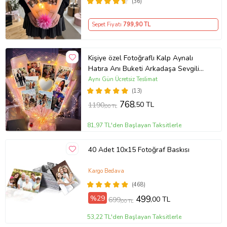
(36)
Sepet Fiyatı
799
,90 TL
Kişiye özel Fotoğraflı Kalp Aynalı
Hatıra Anı Buketi Arkadaşa Sevgiliye
Hediye
Aynı Gün Ücretsiz Teslimat
(13)
768
,50 TL
1190
,00 TL
81,97 TL'den Başlayan Taksitlerle
40 Adet 10x15 Fotoğraf Baskısı
Kargo Bedava
(468)
%29
499
,00 TL
699
,00 TL
53,22 TL'den Başlayan Taksitlerle