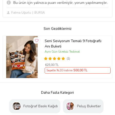
Bu ürün için yalnızca puan verilmiştir, yorum yapılmamıştır.
Fatma Uğurlu
BURSA
Son Gezdikleriniz
Seni Seviyorum Temalı 9 Fotoğraflı
Anı Buketi
Aynı Gün Ücretsiz Teslimat
(1)
625
,00 TL
Sepette %20 İndirim
500
,00 TL
Daha Fazla Kategori
Fotoğraf Baskı Kağıdı
Peluş Buketler