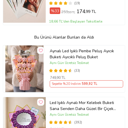
(19)
%33
174
,99 TL
259
,99 TL
18,66 TL'den Başlayan Taksitlerle
Bu Ürünü Alanlar Bunları da Aldı
Aynalı Led Işıklı Pembe Peluş Ayıcık
Buketi Ayıcıklı Peluş Buket
Aynı Gün Ücretsiz Teslimat
(33)
749
,90 TL
Sepette %20 İndirim
599
,92 TL
Led Işıklı Aynalı Mor Kelebek Buketi
Sana Senden Daha Güzel Bir Çiçek
Bulamadım Ayna Buket Sevgiliye
Aynı Gün Ücretsiz Teslimat
Hediye
(392)