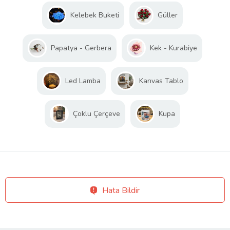
Kelebek Buketi
Güller
Papatya - Gerbera
Kek - Kurabiye
Led Lamba
Kanvas Tablo
Çoklu Çerçeve
Kupa
Hata Bildir