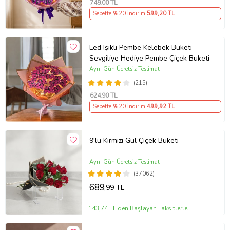
749
,00 TL
Sepette %20 İndirim
599
,20 TL
Led Işıklı Pembe Kelebek Buketi
Sevgiliye Hediye Pembe Çiçek Buketi
Aynı Gün Ücretsiz Teslimat
(215)
624
,90 TL
Sepette %20 İndirim
499
,92 TL
9'lu Kırmızı Gül Çiçek Buketi
Aynı Gün Ücretsiz Teslimat
(37062)
689
,99 TL
143,74 TL'den Başlayan Taksitlerle