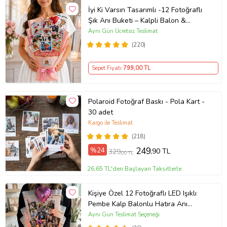
İyi Ki Varsın Tasarımlı -12 Fotoğraflı
Şık Anı Buketi – Kalpli Balon &
Çubuk Stickerlı - Kişiye Özel Çiçek
Aynı Gün Ücretsiz Teslimat
Buketi Sevgiliye -Arkadaşa- Yeni
(220)
Doğan Bebek Hediyeleri Root&Hug
Sepet Fiyatı
799
,00 TL
Polaroid Fotoğraf Baskı - Pola Kart -
30 adet
Kargo ile Teslimat
(218)
%24
249
,90 TL
329
,00 TL
26,65 TL'den Başlayan Taksitlerle
Kişiye Özel 12 Fotoğraflı LED Işıklı
Pembe Kalp Balonlu Hatıra Anı
Buketi - İş Hediyesi Arkadaşa
Aynı Gün Teslimat Seçeneği
Sevgiliye Hediye