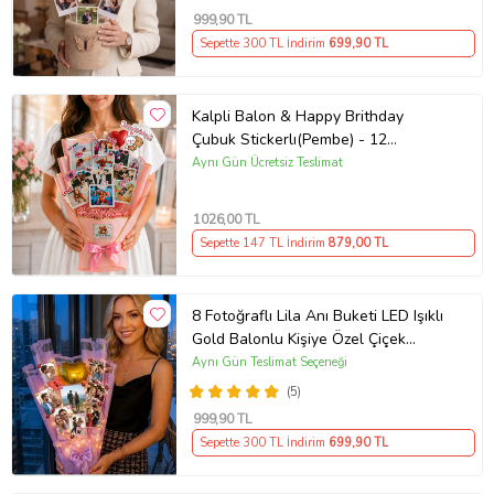
999
,90 TL
Sepette 300 TL İndirim
699
,90 TL
Kalpli Balon & Happy Brithday
Çubuk Stickerlı(Pembe) - 12
Fotoğraflı Şık Anı Buketi - Kişiye
Aynı Gün Ücretsiz Teslimat
Özel Çiçek Buketi Sevgiliye -
Arkadaşa- Yeni Doğan Bebek
1026
,00 TL
Hediyeleri Root&Hug
Sepette 147 TL İndirim
879
,00 TL
8 Fotoğraflı Lila Anı Buketi LED Işıklı
Gold Balonlu Kişiye Özel Çiçek
Buketi - Arkadaşa, Kıza, Flörte,
Aynı Gün Teslimat Seçeneği
Sevgiliye Hediye
(5)
999
,90 TL
Sepette 300 TL İndirim
699
,90 TL