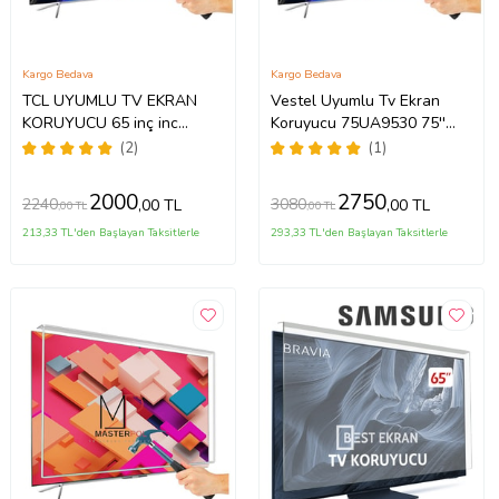
Kargo Bedava
Kargo Bedava
TCL UYUMLU TV EKRAN
Vestel Uyumlu Tv Ekran
KORUYUCU 65 inç inc
Koruyucu 75UA9530 75''
65C735 C735 TCL QLED 4K
189 Ekran 4K Smart Android
(2)
(1)
TV
TV
2000
2750
2240
3080
,00 TL
,00 TL
,00 TL
,00 TL
213,33 TL'den Başlayan Taksitlerle
293,33 TL'den Başlayan Taksitlerle