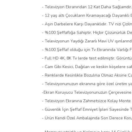
- Televizyon Ekranından 12 Kat Daha Sağlamdır.
- 12 yaş altı Çocukların Kıramayacağı Dayanıklı 
- Aşırı Darbelere Karşı Dayanıklıdır. TV nizi Çizi
- %100 Şeffaflığa Sahiptir. Hiçbir Çözünürlük D
- Televizyonun Yaydığı Zararlı Mavi UV ışınlarınd
- %100 Şeffaf olduğu için Tv Ekranında Varlığı 
- Full HD 4K, 8K Tv lerde test edilmiştir. Görüntü
- Cam Gibi Kesici, Dağılan ve keskin köşelere sah
- Renklerde Kesinlikle Bozulma Olmaz Aksine Can
- Televizyonunuzun ekranına göre özel üretim y
-Ekran Koruyucu Televizyonunuzun Çerçevesine d
- Televizyon Ekranına Zahmetsizce Kolay Monte E
- Güvenlik İçin Şeffaf Emniyet İpleri Sayesind
- Ürün Kendi Özel Ambalajında Son Derece Koru