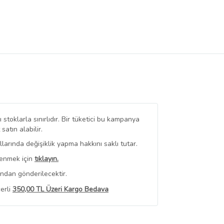
stoklarla sınırlıdır. Bir tüketici bu kampanya
tın alabilir.
arında değişiklik yapma hakkını saklı tutar.
renmek için
tıklayın.
ından gönderilecektir.
erli
350,00 TL Üzeri Kargo Bedava
 Görüntüle
iyat bilgileri, satıcı tarafından