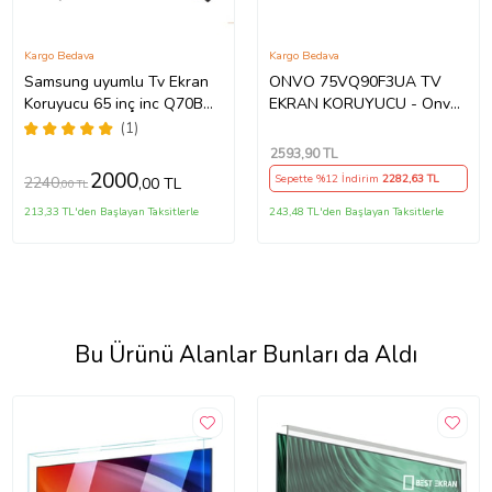
Kargo Bedava
Kargo Bedava
Samsung uyumlu Tv Ekran
ONVO 75VQ90F3UA TV
Koruyucu 65 inç inc Q70B
EKRAN KORUYUCU - Onvo
QLED 4K Smart TV (2022)
75" inç 190 Ekran QLED
(1)
QE65Q70BATXTK
Şeffaf Koruma paneli
2593
,90 TL
2000
Sepette %12 İndirim
2282
,63 TL
2240
,00 TL
,00 TL
213,33 TL'den Başlayan Taksitlerle
243,48 TL'den Başlayan Taksitlerle
Bu Ürünü Alanlar Bunları da Aldı