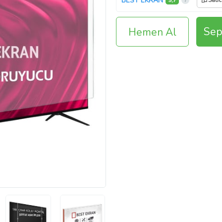
BEST EKRAN
9,7
Satıc
Sep
Hemen Al