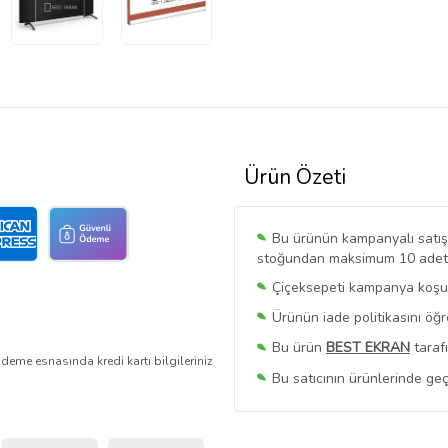
Ürün Özeti
Bu ürünün kampanyalı satışı 
stoğundan maksimum 10 adet sa
Çiçeksepeti kampanya koşull
Ürünün iade politikasını öğ
Bu ürün
BEST EKRAN
taraf
deme esnasında kredi kartı bilgileriniz
Bu satıcının ürünlerinde geç
Bu Satıcının
Tüm Ürünlerini
Ürün sayfasında gördüğünüz f