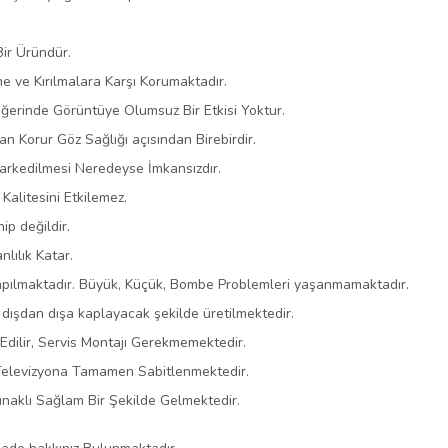
Bir Üründür.
lme ve Kırılmalara Karşı Korumaktadır.
eğerinde Görüntüye Olumsuz Bir Etkisi Yoktur.
an Korur Göz Sağlığı açısından Birebirdir.
Farkedilmesi Neredeyse İmkansızdır.
 Kalitesini Etkilemez.
ip değildir.
lılık Katar.
apılmaktadır. Büyük, Küçük, Bombe Problemleri yaşanmamaktadır.
ışdan dışa kaplayacak şekilde üretilmektedir.
dilir, Servis Montajı Gerekmemektedir.
e Televizyona Tamamen Sabitlenmektedir.
naklı Sağlam Bir Şekilde Gelmektedir.