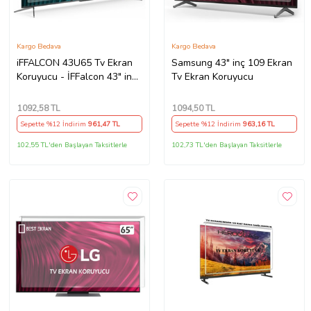
Kargo Bedava
Kargo Bedava
iFFALCON 43U65 Tv Ekran
Samsung 43" inç 109 Ekran
Koruyucu - İFFalcon 43" inç
Tv Ekran Koruyucu
109 Ekran Tv Ekran
Koruyucu
1092
,58 TL
1094
,50 TL
Sepette %12 İndirim
961
,47 TL
Sepette %12 İndirim
963
,16 TL
102,55 TL'den Başlayan Taksitlerle
102,73 TL'den Başlayan Taksitlerle