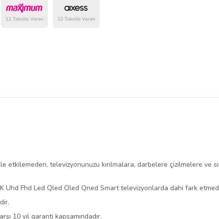
belirlenmektedir.
kle etkilemeden, televizyonunuzu kırılmalara, darbelere çizilmelere ve s
8K Uhd Fhd Led Qled Oled Qned Smart televizyonlarda dahi fark etmeden
ir.
şı 10 yıl garanti kapsamındadır.