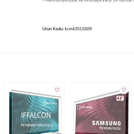
- Memnuniyetsizlik ve Kırılmaya karşı 14 Günlük 
Ürün Kodu:
kcm43515509