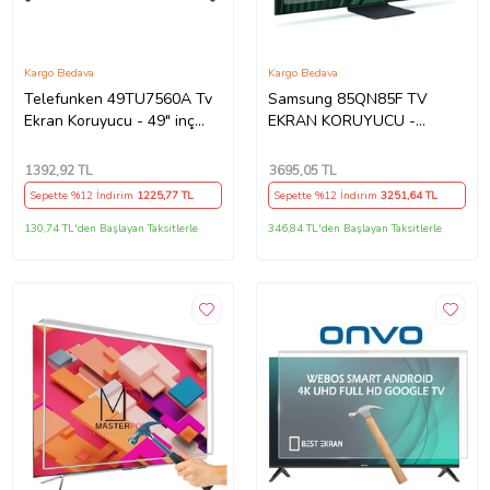
Kargo Bedava
Kargo Bedava
Telefunken 49TU7560A Tv
Samsung 85QN85F TV
Ekran Koruyucu - 49" inç
EKRAN KORUYUCU -
123 cm Tv Ekran Koruma
Samsung 85" inç 214cm 216
Paneli
Ekran Tv ekran Koruyucu
1392
,92 TL
3695
,05 TL
QE85QN85FAUXTK
Sepette %12 İndirim
1225
,77 TL
Sepette %12 İndirim
3251
,64 TL
130,74 TL'den Başlayan Taksitlerle
346,84 TL'den Başlayan Taksitlerle