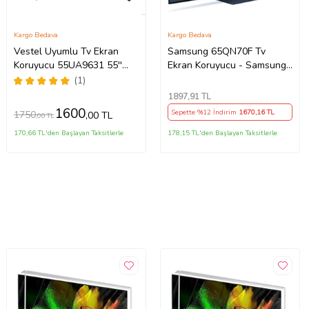
Kargo Bedava
Kargo Bedava
Vestel Uyumlu Tv Ekran
Samsung 65QN70F Tv
Koruyucu 55UA9631 55''
Ekran Koruyucu - Samsung
139 Ekran 4K Smart Android
65" inç KIRILMAZ QLED
(1)
TV
KORUYUCU
1897
,91 TL
QE65QN70FAUXTK
1600
Sepette %12 İndirim
1670
,16 TL
1750
,00 TL
,00 TL
170,66 TL'den Başlayan Taksitlerle
178,15 TL'den Başlayan Taksitlerle