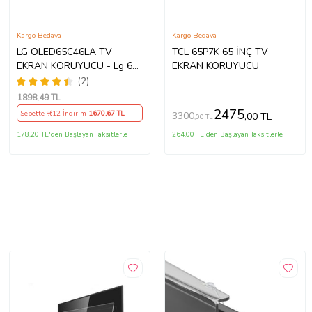
Kargo Bedava
Kargo Bedava
LG OLED65C46LA TV
TCL 65P7K 65 İNÇ TV
EKRAN KORUYUCU - Lg 65"
EKRAN KORUYUCU
inç 4k Oled Evo Ekran
(2)
Koruyucu
1898
,49 TL
2475
Sepette %12 İndirim
1670
,67 TL
3300
,00 TL
,00 TL
178,20 TL'den Başlayan Taksitlerle
264,00 TL'den Başlayan Taksitlerle