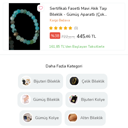
Sertifikalı Fasetli Mavi Akik Taşı
Bileklik - Gümüş Aparatlı (Çok
Renkli)
Kargo Bedava
(1)
%38
445
,46 TL
722
,20 TL
161,85 TL'den Başlayan Taksitlerle
Daha Fazla Kategori
Bijuteri Bileklik
Çelik Bileklik
Gümüş Bileklik
Bijuteri Kolye
Gümüş Kolye
Altın Bileklik