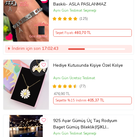
Baskılı- ASLA PASLANMAZ
Aynı Gün Teslimat Seçeneği
(125)
Sepet Fiyatı
460
,70 TL
İndirim için son
17:02:43
Hediye Kutusunda Kişiye Özel Kolye
Aynı Gün Ücretsiz Teslimat
(77)
476
,90 TL
Sepette %15 İndirim
405
,37 TL
925 Ayar Gümüş Üç Taş Rodyum
Baget Gümüş Bileklik(IŞIKLI
KUTULU)
Aynı Gün Teslimat Seçeneği