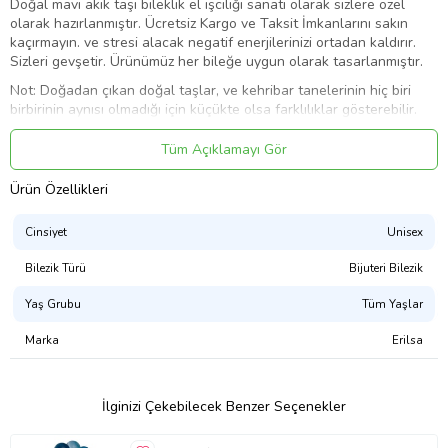
Doğal mavi akik taşı bileklik el işciliği sanatı olarak sizlere özel
olarak hazırlanmıştır. Ücretsiz Kargo ve Taksit İmkanlarını sakın
kaçırmayın. ve stresi alacak negatif enerjilerinizi ortadan kaldırır.
Sizleri gevşetir. Ürünümüz her bileğe uygun olarak tasarlanmıştır.
Not: Doğadan çıkan doğal taşlar, ve kehribar tanelerinin hiç biri
birbirinin aynısı olmadığı için küçükte olsa farklılıklar gösterebilir.
Bunun sebebi ürünün sentetik ve fabrikasyon olmamasıdır.
Ürünlerimiz %100 gerçek Dünya'nın en kaliteli doğal taşlarından
Tüm Açıklamayı Gör
imal edilmektedir.
Ürün Özellikleri
Üretildiği Taş
:
Cinsiyet
Unisex
Doğal Akik Taşı
Bilezik Türü
Bijuteri Bilezik
Ana Renk
Yaş Grubu
Tüm Yaşlar
:
Doğal Renk
Marka
Erilsa
Ağırlık
:
İlginizi Çekebilecek Benzer Seçenekler
20-30 Gr