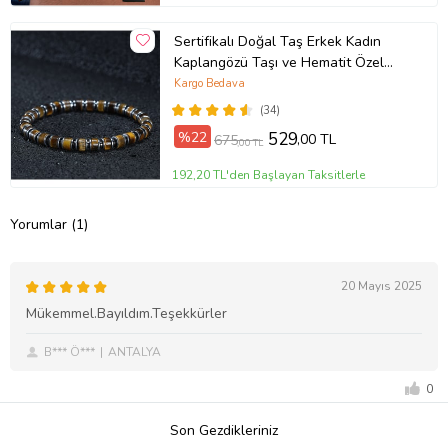
Sertifikalı Doğal Taş Erkek Kadın
Kaplangözü Taşı ve Hematit Özel
Tasarım Hediye 6mm Bileklik
Kargo Bedava
(34)
%22
529
,00 TL
675
,00 TL
192,20 TL'den Başlayan Taksitlerle
Yorumlar (1)
20 Mayıs 2025
Mükemmel.Bayıldım.Teşekkürler
B*** Ö***
ANTALYA
0
Son Gezdikleriniz