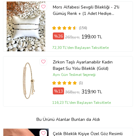
Mors Alfabesi Sevgili Bilekliği - 2'li
Gümüş Renk + (1 Adet Hediye
Bileklik)
(156)
%26
199
,00 TL
269
,00 TL
72,30 TL'den Başlayan Taksitlerle
Zirkon Taşlı Ayarlanabilir Kadın
Baget Su Yolu Bileklik (Gold)
Aynı Gün Teslimat Seçeneği
(1)
%13
319
,90 TL
368
,90 TL
116,23 TL'den Başlayan Taksitlerle
Bu Ürünü Alanlar Bunları da Aldı
Çelik Bileklik Kişiye Özel Göz Resimli