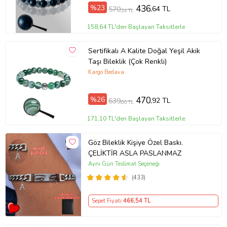
%23
436
,64 TL
570
,24 TL
158,64 TL'den Başlayan Taksitlerle
Sertifikalı A Kalite Doğal Yeşil Akik
Taşı Bileklik (Çok Renkli)
Kargo Bedava
%26
470
,92 TL
639
,00 TL
171,10 TL'den Başlayan Taksitlerle
Göz Bileklik Kişiye Özel Baskı.
ÇELİKTİR ASLA PASLANMAZ
Aynı Gün Teslimat Seçeneği
(433)
Sepet Fiyatı
466
,54 TL