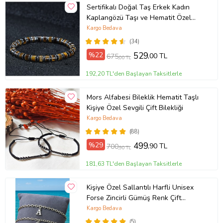
Sertifikalı Doğal Taş Erkek Kadın
Kaplangözü Taşı ve Hematit Özel
Tasarım Hediye 6mm Bileklik
Kargo Bedava
(34)
%22
529
,00 TL
675
,00 TL
192,20 TL'den Başlayan Taksitlerle
Mors Alfabesi Bileklik Hematit Taşlı
Kişiye Özel Sevgili Çift Bilekliği
Kargo Bedava
(88)
%29
499
,90 TL
700
,90 TL
181,63 TL'den Başlayan Taksitlerle
Kişiye Özel Sallantılı Harfli Unisex
Forse Zincirli Gümüş Renk Çift
Bilekliği eck09c (Metal)
Kargo Bedava
(5)