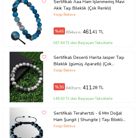
Sertifikalı Aaa Ham Işlenmemiş Mavi
Bileğime Uyar Mı?
Akik Taşı Bileklik (Çok Renkli)
:
Kargo Bedava
Çocuk, Genç ve Yetişkin Bileğine Uyumlu Ayarlanabilir
Ürün Kodu:
kcm51278589
%46
461
,41 TL
854
,92 TL
167,64 TL'den Başlayan Taksitlerle
Sertifikalı Desenli Harita Jasper Taşı
Bileklik (gümüş Aparatlı) (Çok
Renkli)
Kargo Bedava
%36
411
,28 TL
643
,26 TL
149,43 TL'den Başlayan Taksitlerle
Sertifikalı Terahertzli - 6 Mm Doğal
Ham Şungit ( Shungite ) Taşı Bileklik
(Çok Renkli)
Kargo Bedava