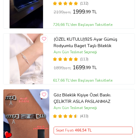
(132)
1999
,99 TL
2199
,99 TL
726,66 TL'den Başlayan Taksitlerle
(ÖZEL KUTULU)925 Ayar Gümüş
Rodyumlu Baget Taşlı Bileklik
Aynı Gün Teslimat Seçeneği
(113)
1699
,99 TL
1899
,99 TL
617,66 TL'den Başlayan Taksitlerle
Göz Bileklik Kişiye Özel Baskı.
ÇELİKTİR ASLA PASLANMAZ
Aynı Gün Teslimat Seçeneği
(433)
Sepet Fiyatı
466
,54 TL