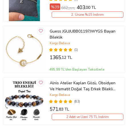
%39
403
,00 TL
662
,25 TL
2. Ürüne %15 İndirim
Guess JGUJUBB01197JWYGS Bayan
Bileklik
Kargo Bedava
(1)
1365
,12 TL
495,99 TL'den Başlayan Taksitlerle
Alnis Atelier Kaplan Gözü, Obsidyen
Ve Hematit Doğal Taş Erkek Bileklik
(KAHVE-BRONZ)
Kargo Bedava
(83)
571
,83 TL
2 Adet ve Üzeri 75 TL İndirim